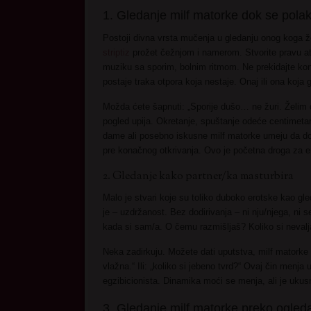
1. Gledanje milf matorke dok se polak
Postoji divna vrsta mučenja u gledanju onog koga že
striptiz
prožet čežnjom i namerom. Stvorite pravu at
muziku sa sporim, bolnim ritmom. Ne prekidajte ko
postaje traka otpora koja nestaje. Onaj ili ona koja
Možda ćete šapnuti: „Sporije dušo… ne žuri. Želim 
pogled upija. Okretanje, spuštanje odeće centimetar
dame ali posebno iskusne milf matorke umeju da dom
pre konačnog otkrivanja. Ovo je početna droga za e
2. Gledanje kako partner/ka masturbira
Malo je stvari koje su toliko duboko erotske kao gl
je – uzdržanost. Bez dodirivanja – ni nju/njega, ni 
kada si sam/a. O čemu razmišljaš? Koliko si nevalj
Neka zadirkuju. Možete dati uputstva, milf matorke to
vlažna.“ Ili: „koliko si jebeno tvrd?“ Ovaj čin menja
egzibicionista. Dinamika moći se menja, ali je ukus
3. Gledanje milf matorke preko ogled