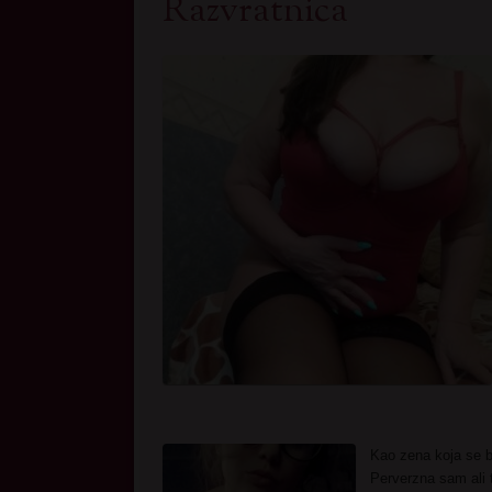
Razvratnica
Kao zena koja se 
Perverzna sam ali