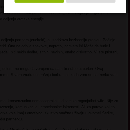
onalan – ali uzbuđenje ostaje. Vaša partnerka je viđena. Divljena.
ajedno gledate fotografije i šapućete: „Ova fotografija… gde grizeš
 deljenju erotske energije.
deljenja partnera (cuckold), ali zadržava bezbedniju granicu. Počinje
erki. Ona ne odbija znakove, naprotiv, prihvata ih! Može da bude i
eda i biti nekih dodira, sitnih, nevinih, onako diskretno. Vi ste prisutni,
s, delom, ne mogu da verujem da sam trenutno uzbuđen. Ovaj
reme. Stvara vruću unutrašnju borbu – ali kada vam se partnerka vrati
rizma: konsenzualna nemonogamija ili dinamika rogonja/hot wife. Nije za
verenja, komunikacije i emocionalne iskrenosti. Ali za parove koji to
torke koje imaju emotivno iskustvo snažno uživaju u ovome! Sedite,
vašu partnerku.
 njih. Možda čak i pomažete u režiji. Gledate kako se njihova tela