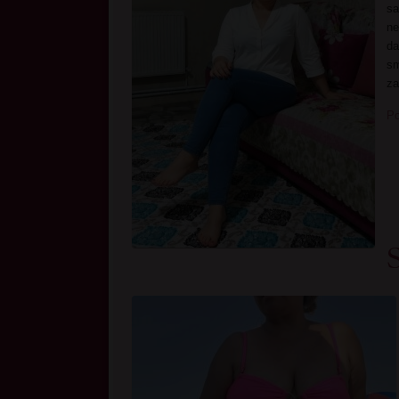
sa
ne
da
sm
za
Po