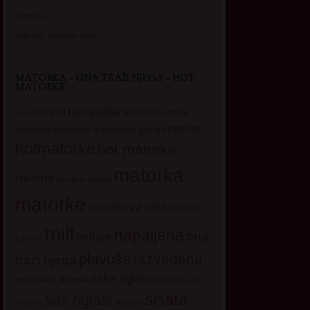
Transica
Jelisava, zena bez stida
MATORKA – ONA TRAŽI NJEGA – HOT
MATORKE
beogradjanka
crnka
beograd
baka
bucka
hotline
domacica
guzata
dopisivanje
diskretna
hotmatorke
hot matorke
matorka
iskusna
licni oglasi
lepa
matorke
matorke za seks
matorke
milf
napaljena
ona
milfare
za sex
plavuša
razvedena
trazi njega
seks oglasi
seksi adresar
sekssms
seksi
sex
sisata
sex oglasi
sexsms
matorke