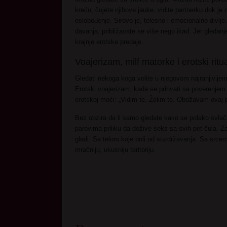
kreću, čujete njihove jauke, vidite partnerku dok je
oslobođenje. Sirovo je, telesno i emocionalno divlje.
davanja, približavate se više nego ikad. Jer gledanje
krajnje erotske predaje.
Voajerizam, milf matorke i erotski ritu
Gledati nekoga koga volite u njegovom najranjivijem,
Erotski voajerizam, kada se prihvati sa poverenjem 
erotskoj moći: „Vidim te. Želim te. Obožavam ovaj p
Bez obzira da li samo gledate kako se polako svlači 
parovima priliku da dožive seks sa svih pet čula. 
gladi. Sa telom koje boli od suzdržavanja. Sa srcem
mračniju, ukusniju teritoriju.