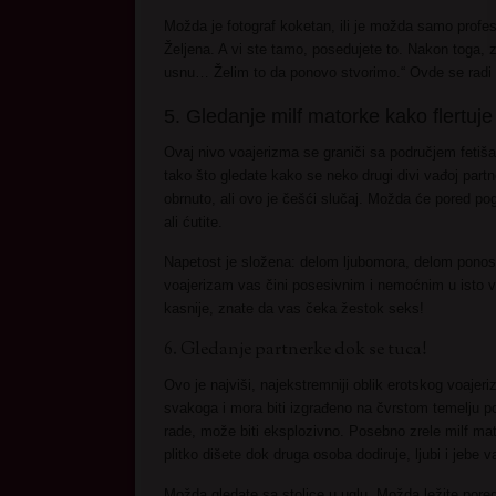
Možda je fotograf koketan, ili je možda samo profesi
Željena. A vi ste tamo, posedujete to. Nakon toga, z
usnu… Želim to da ponovo stvorimo.“ Ovde se radi o
5. Gledanje milf matorke kako flertuje
Ovaj nivo voajerizma se graniči sa područjem fetiša 
tako što gledate kako se neko drugi divi vađoj partn
obrnuto, ali ovo je češći slučaj. Možda će pored pogl
ali ćutite.
Napetost je složena: delom ljubomora, delom pono
voajerizam vas čini posesivnim i nemoćnim u isto v
kasnije, znate da vas čeka žestok seks!
6. Gledanje partnerke dok se tuca!
Ovo je najviši, najekstremniji oblik erotskog voaje
svakoga i mora biti izgrađeno na čvrstom temelju po
rade, može biti eksplozivno. Posebno zrele milf ma
plitko dišete dok druga osoba dodiruje, ljubi i jebe 
Možda gledate sa stolice u uglu. Možda ležite pored