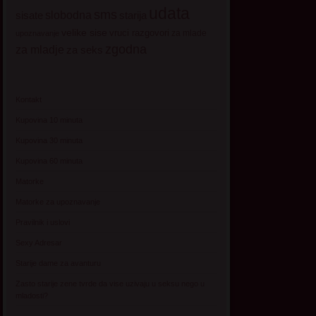
udata
sms
sisate
slobodna
starija
velike sise
vruci razgovori
za mlade
upoznavanje
zgodna
za mladje
za seks
Kontakt
Kupovina 10 minuta
Kupovina 30 minuta
Kupovina 60 minuta
Matorke
Matorke za upoznavanje
Pravilnik i uslovi
Sexy Adresar
Starije dame za avanturu
Zasto starije zene tvrde da vise uzivaju u seksu nego u
mladosti?