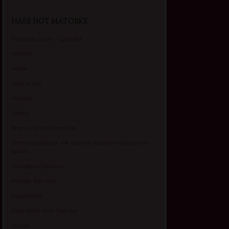
NAŠE HOT MATORKE
Gospodje za sex – Ljubimka
Vickasta
Selma
Lagana Vixy
Manuela
Nadina
Briana, cuckold bracni par
Umetnost gledanja: milf matorke i Erotski voajerizam za
parove
Usamljena Dlakavica
Persida, fetis sms
Razvratnica
Zena dobre duse, Marcika
Zverka