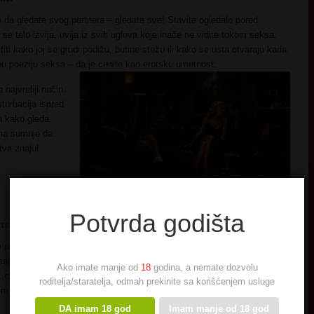
a gledate svog partnera – gledate sve! Stavite ogledalo pored
 se telo izvija, uvija iz svih uglova koje inače ne vidite tokom seksa.
iti kako joj se grudi podižu, butine stežu ili kako se usta otvaraju kada
elnu poeziju seksa – da je cenite kao erotsku umetnost.
najvreliji način.
sturbacija ispred
a kako gleda
ema sumnje da
tva znaju!
Potvrda godišta
rtnerku
 podiže voajerizam na nivo ponosa, poverenja i slatke oštrice
mo u svileni donji veš ili prozirni ogrtač, stoji ispred senzualnog
Ako imate manje od
18
godina, a nemate dozvolu
objektiv. A vi? Vi ste u sobi, tihi i gorite. Gledate. Vidite kako vaša
roditelja/staratelja, odmah prekinite sa korišćenjem usluge
m objektiva. Fotograf ih namešta, naređuje, pomera u poze – savij
DA imam 18 god
Imam manje od 18 god