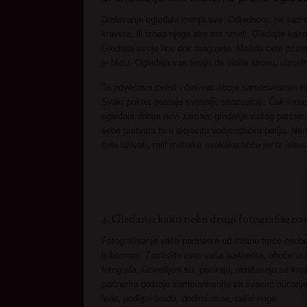
Dodavanje ogledala menja sve. Odjednom, ne samo d
kreveta, ili iznad njega ako ste smeli. Gledajte kako
Gledajte svoje lice dok reagujete. Možda ćete primet
je blizu. Ogledala vas teraju da vidite sirovu, vizu
To povećava svest i čini vas oboje samosvesnim na 
Svaki pokret postaje svesniji, senzualniji. Čak i ma
ogledala dobija novi zamah: gledanje vašeg partner
sebe pretvara to u slojevitu voajerističku petlju. N
ćete uživati, milf matorke svakako hoće jer iz iskus
4. Gledanje kako neko drugi fotografiše pa
Fotografisanje vaše partnerke od strane treće osobe
ljubomore. Zamislite ovo: vaša partnerka, obučena sa
fotografa. Osvetljeni su, poziraju, obožavaju se kroz 
partnerka postaje samouverenija sa svakim pucanje
leđa, podigni bradu, dodirni usne, raširi noge.