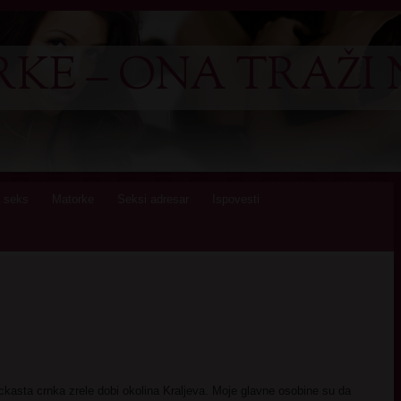
KE – ONA TRAŽI 
 seks
Matorke
Seksi adresar
Ispovesti
ckasta crnka zrele dobi okolina Kraljeva. Moje glavne osobine su da