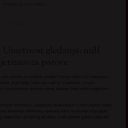
Pogledaj još seksi slikica
→
Umetnost gledanja: milf
jerizam za parove
a milf matorke do konačne predaje! Postoji nešto
divlje
opijajuće u
date. Ili još bolje, kada zna i voli to! Voajerizam, u svom
 se o konzumiranju partnera očima, paljenju želje jednim pogledom i
znijom intimnošću, voajerizam otvara prozor u nove slojeve strasti,
eć donošenje reflektora u spavaću sobu i korišćenje očiju poput
g voajerizma, od nežnog do tabua, svaki pomera granice dalje dok