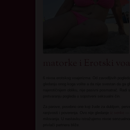
matorke i Erotski voa
6 nivoa erotskog voajerizma: Od zavodljivih pogled
gledanju onog koga volite a da nije svestan da ga gle
najerotičnijem obliku, nije pasivni posmatrač. Radi
pretvaranju pogleda u sopstveni seksualni čin.
Za parove, posebno one koji žude za dubljom, perver
ranjivosti i poverenja. Ovo nije gledanje
iz senke
— v
milovanja. U nastavku istražujemo nivoe senzualno
privlači partnera bliže.