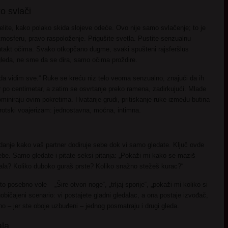
o svlači
lite, kako polako skida slojeve odeće. Ovo nije samo svlačenje; to je
mosferu, pravo raspoloženje. Prigušite svetla. Pustite senzualnu
ntakt očima. Svako otkopčano dugme, svaki spušteni rajsferšlus
 gleda, ne sme da se dira, samo očima proždire.
da vidim sve.“ Ruke se kreću niz telo veoma senzualno, znajući da ih
 po centimetar, a zatim se osvrtanje preko ramena, zadirkujući. Mlade
iniraju ovim pokretima. Hvatanje grudi, pritiskanje ruke između butina
rotski voajerizam: jednostavna, moćna, intimna.
edanje kako vaš partner dodiruje sebe dok vi samo gledate. Ključ ovde
sebe. Samo gledate i pitate seksi pitanja: „Pokaži mi kako se maziš
ala? Koliko duboko guraš prste? Koliko snažno stežeš kurac?“
 posebno vole – „Šire otvori noge“, „trljaj sporije“, „pokaži mi koliko si
 uobičajeni scenario: vi postajete gladni gledalac, a ona postaje izvođač,
no – jer ste oboje uzbuđeni – jednog posmatraju i drugi gleda.
ala