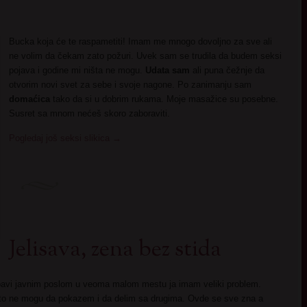
Bucka koja će te raspametiti! Imam me mnogo dovoljno za sve ali
ne volim da čekam zato požuri. Uvek sam se trudila da budem seksi
pojava i godine mi ništa ne mogu.
Udata sam
ali puna čežnje da
otvorim novi svet za sebe i svoje nagone. Po zanimanju sam
domaćica
tako da si u dobrim rukama. Moje masažice su posebne.
Susret sa mnom nećeš skoro zaboraviti.
Pogledaj još seksi slikica
→
Jelisava, zena bez stida
bavi javnim poslom u veoma malom mestu ja imam veliki problem.
 to ne mogu da pokazem i da delim sa drugima. Ovde se sve zna a