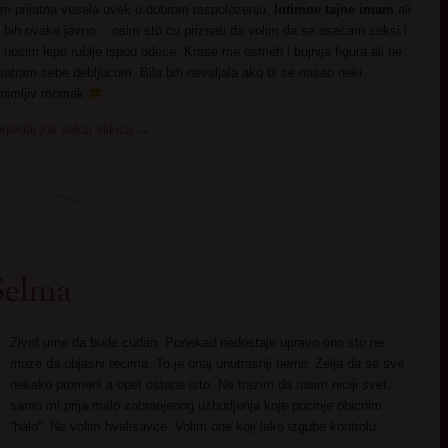
m prijatna vesela uvek u dobrom raspolozenju.
Intimne tajne imam
ali
 bih ovako javno… osim sto cu priznati da volim da se osecam seksi i
 nosim lepo rublje ispod odece. Krase me osmeh i bujnija figura ali ne
atram sebe debljucom. Bila bih nevaljala ako bi se nasao neki
nimljiv momak
gledaj još seksi slikica
→
Selma
Zivot ume da bude cudan. Ponekad nedostaje upravo ono sto ne
moze da objasni recima. To je onaj unutrasnji nemir. Zelja da se sve
nekako promeni a opet ostane isto. Ne trazim da rusim niciji svet…
samo mi prija malo zabranjenog uzbudjenja koje pocinje obicnim
“halo”. Ne volim hvalisavce. Volim one koji lako izgube kontrolu.