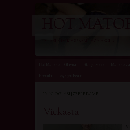
HOT MATOR
STARIJE DAME SPREMNE ZA AKCIJU
Skip
Hot Matorke – Glavna
Starije zene
Matorke za
to
Kontakt – copyright issue
content
LIČNI OGLASI | ZRELE DAME
Vickasta
Vi