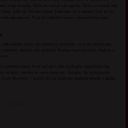
 neko drugi rastavlja. Može se osećati kao agonija. Može se osećati kao
 Posle, grlite se. Pričate o tome. Dodirujete se. I nekako, kroz taj čin
 više nije pasivno. To je čin radikalne ljubavi, samopožrtvovanja i
al
 seksualnom stanju nije slabost ili perverzija – to je čin poštovanja.
i namerom, postaje više od fetiša. Postaje ritual vezivanja. Radi se o
rizor.“
u svetlosti sveća. Ili se bukvalno jebe sa drugim, voajerizam daje
Zato večeras, nemojte se samo dodirivati. Gledajte. Sa očima punim
 širom otvorenim. I pustite da vas umetnost gledanja odvede u dublju,