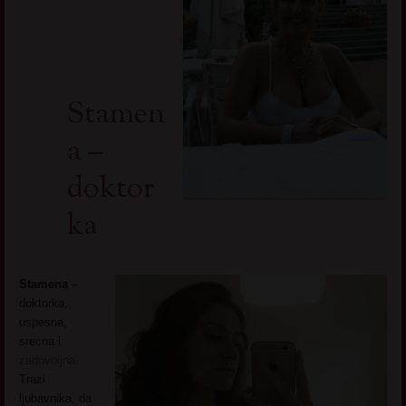
Stamen
a –
doktor
ka
Stamena
–
doktorka,
uspesna,
srecna i
zadovoljna
.
Trazi
ljubavnika, da