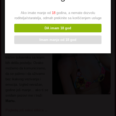
Marta
Ako imate manje od
18
godina, a nemate dozvolu
roditelja/staratelja, odmah prekinite sa korišćenjem usluge
Ponekada sve što nam treba
jeste da se zabavimo bez
DA imam 18 god
obaveza. Svi mi imamo
naše potrebe i nagone, a ja
Imam manje od 18 god
sam u takvom periodu
života kada uz klince i
posao nemam vremena da
tražim ljubavnika sa kojim
bih delila postelju. Ovako
možemo da komuniciramo,
da se palimo i da uživamo
bez ikakvog vezivanja i
emocija. Izgled nevažan,
godine još manje… ako ti se
sviđam pozovi me i traži
Martu.
Pogledaj još seksi slikica
→