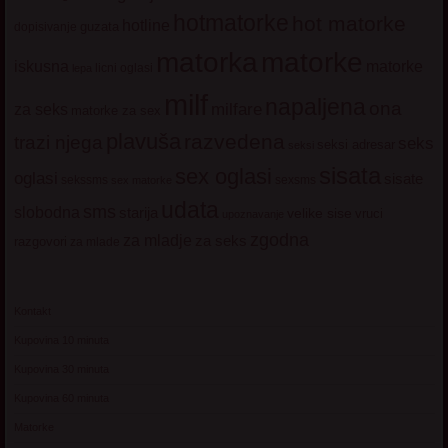
hotmatorke
hot matorke
hotline
guzata
dopisivanje
matorke
matorka
iskusna
matorke
licni oglasi
lepa
milf
napaljena
ona
milfare
za seks
matorke za sex
plavuša
razvedena
trazi njega
seks
seksi adresar
seksi
sisata
sex oglasi
oglasi
sisate
sekssms
sexsms
sex matorke
udata
sms
slobodna
starija
velike sise
vruci
upoznavanje
zgodna
za mladje
za seks
razgovori
za mlade
Kontakt
Kupovina 10 minuta
Kupovina 30 minuta
Kupovina 60 minuta
Matorke