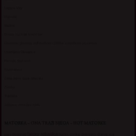
Lagana Vixy
Manuela
Nadina
Briana, cuckold bracni par
Umetnost gledanja: milf matorke i Erotski voajerizam za parove
Usamljena Dlakavica
Persida, fetis sms
Razvratnica
Zena dobre duse, Marcika
Zverka
Transica
Jelisava, zena bez stida
MATORKA – ONA TRAŽI NJEGA – HOT MATORKE
beogradjanka
crnka
domacica
beograd
baka
bucka
diskretna