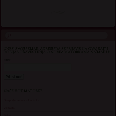
UNESI SVOJU EMAIL ADRESU DA SE PRIJAVIS NA OVAJ SAJT I
DOBIJAS OBAVESTENJA O NOVIM MATORKAMA NA MAILU!
Email*
NAŠE HOT MATORKE
Gospodje za sex – Ljubimka
Vickasta
Selma