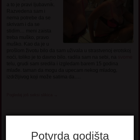
a to je pravi ljubavnik.
Razvedena sam i
nema potrebe da se
skrivam i da se
stidim… meni zaista
treba muško, pravo
muško. Kao da je u
prošlom životu bilo da sam uživala u strastvenoj erotskoj
noći, toliko je to davno bilo. radila sam na sebi, na
svome
telu, grudi sam sredila i izgledam barem 15 godina
mlađe. taman da mogu da upecam nekog mladog,
izdržljivog koji može satima da….
Pogledaj još seksi slikica
→
Potvrda godišta