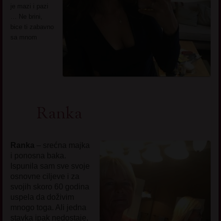
je mazi i pazi
… Ne brini,
bice ti zabavno
sa mnom
Ranka
Ranka
– srećna majka
i ponosna baka.
Ispunila sam sve svoje
osnovne ciljeve i za
svojih skoro 60 godina
uspela da doživim
mnogo toga. Ali jedna
stavka ipak nedostaje,