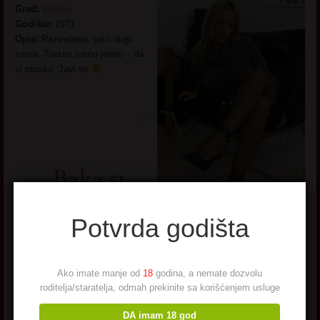
Grad:
Valjevo
Godište:
1971
Opis:
Razvedena, jako dugo
sama. Trazim samo jedno – da
si musko. Javi se
Baka 51.
god
Potvrda godišta
Arandjelovac
Ako imate manje od
18
godina, a nemate dozvolu
IME
: Baka
roditelja/staratelja, odmah prekinite sa korišćenjem usluge
GODINE
: 51
ZANIMANJE
:
DA imam 18 god