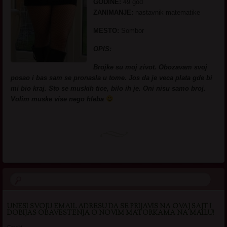
GODINE:
49 god
ZANIMANJE:
nastavnik matematike
MESTO:
Sombor
OPIS:
Brojke su moj zivot. Obozavam svoj
posao i bas sam se pronasla u tome. Jos da je veca plata gde bi
mi bio kraj. Sto se muskih tice, bilo ih je. Oni nisu samo broj.
Volim muske vise nego hleba
UNESI SVOJU EMAIL ADRESU DA SE PRIJAVIS NA OVAJ SAJT I
DOBIJAS OBAVESTENJA O NOVIM MATORKAMA NA MAILU!