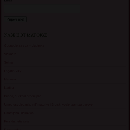
Email*
NAŠE HOT MATORKE
Gospodje za sex – Ljubimka
Vickasta
Selma
Lagana Vixy
Manuela
Nadina
Briana, cuckold bracni par
Umetnost gledanja: milf matorke i Erotski voajerizam za parove
Usamljena Dlakavica
Persida, fetis sms
Razvratnica