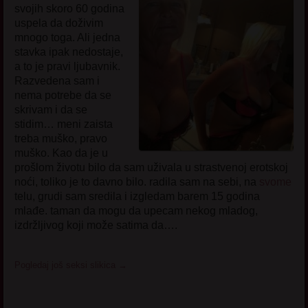
svojih skoro 60 godina
uspela da doživim
mnogo toga. Ali jedna
stavka ipak nedostaje,
a to je pravi ljubavnik.
Razvedena sam i
nema potrebe da se
skrivam i da se
stidim… meni zaista
treba muško, pravo
muško. Kao da je u
prošlom životu bilo da sam uživala u strastvenoj erotskoj
noći, toliko je to davno bilo. radila sam na sebi, na
svome
telu, grudi sam sredila i izgledam barem 15 godina
mlađe. taman da mogu da upecam nekog mladog,
izdržljivog koji može satima da….
Pogledaj još seksi slikica
→