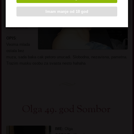
strikam,
heklam, vezem
Imam manje od 18 god
MESTO
:
Arandjelovac
OPIS
:
Veoma mlada
ostala bez
muza, sada baka cak petoro unucadi. Slobodna, nezavisna, pametna.
Trazim musku osobu za svasta nesto hahaha
Olga 49. god Sombor
IME:
Olga