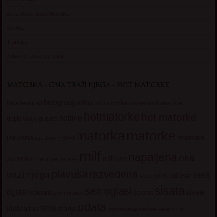
Zena dobre duse, Marcika
Zverka
Transica
Jelisava, zena bez stida
MATORKA – ONA TRAŽI NJEGA – HOT MATORKE
beogradjanka
crnka
domacica
beograd
baka
bucka
diskretna
hotmatorke
hot matorke
hotline
guzata
dopisivanje
matorke
matorka
iskusna
matorke
licni oglasi
lepa
milf
napaljena
ona
milfare
za seks
matorke za sex
plavuša
razvedena
trazi njega
seks
seksi adresar
seksi
sisata
sex oglasi
oglasi
sisate
sekssms
sexsms
sex matorke
udata
sms
slobodna
starija
velike sise
vruci
upoznavanje