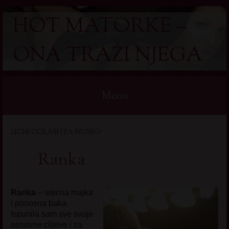
HOT MATORKE –
ONA TRAŽI NJEGA
Menu
Skip
LIČNI OGLASI | ZA MUSKO
to
content
Ranka
Ranka
– srećna majka
i ponosna baka.
Ispunila sam sve svoje
osnovne ciljeve i za