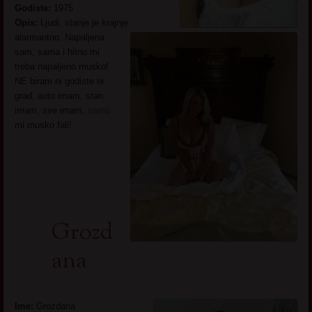
Godiste:
1975
Opis:
Ljudi, stanje je krajnje
alarmantno. Napaljena
sam, sama i hitno mi
treba napaljeno musko!
NE biram ni godiste ni
grad, auto imam, stan
imam, sve imam,
samo
mi musko fali!
Grozd
ana
Ime:
Grozdana