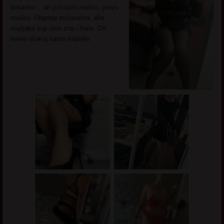
dosadno… ali ja tražim muško, pravo
muško. Oligenje božanstva, alfa
mužjaka koji ume zna i hoće. Od
mene očekuj samo najbolje.