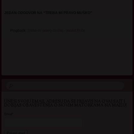
JEDAN ODGOVOR NA “
TREBA MI PRAVO MUŠKO
”
Pingback:
Treba mi pravo muško - Incest Priče
.
UNESI SVOJU EMAIL ADRESU DA SE PRIJAVIS NA OVAJ SAJT I
DOBIJAS OBAVESTENJA O NOVIM MATORKAMA NA MAILU!
Email*