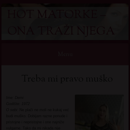
HOT MATORKE –
ONA TRAŽI NJEGA
Menu
Skip
Treba mi pravo muško
to
content
Ime: Demi
Godište: 1972.
O sebi:
Ne plači ne moli ne kukaj već
budi muško. Dobijam razne ponude i
pristojne i nepristojne i one najniže
vulgarne. Tako da mi nikada nije