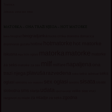
Transica
Jelisava, zena bez stida
MATORKA – ONA TRAŽI NJEGA – HOT MATORKE
beogradjanka
crnka
domacica
beograd
baka
bucka
diskretna
hotmatorke
hot matorke
hotline
guzata
dopisivanje
matorke
matorka
iskusna
matorke
licni oglasi
lepa
milf
napaljena
ona
milfare
za seks
matorke za sex
plavuša
razvedena
trazi njega
seks
seksi adresar
seksi
sisata
sex oglasi
oglasi
sisate
sekssms
sexsms
sex matorke
udata
sms
slobodna
starija
velike sise
vruci
upoznavanje
zgodna
za mladje
za seks
razgovori
za mlade