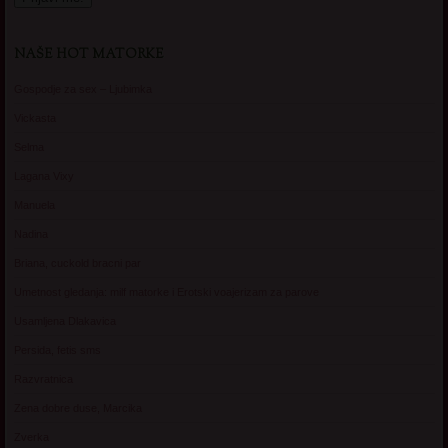
NAŠE HOT MATORKE
Gospodje za sex – Ljubimka
Vickasta
Selma
Lagana Vixy
Manuela
Nadina
Briana, cuckold bracni par
Umetnost gledanja: milf matorke i Erotski voajerizam za parove
Usamljena Dlakavica
Persida, fetis sms
Razvratnica
Zena dobre duse, Marcika
Zverka