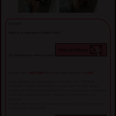
KONTAKT:
Hajde da se dopisujemo? Pošalji mi SMS!
Da pošalješ poruku klikni na dugme:
Ukucaj u telefon
HEJ DEMI
Poruku koju želiš
i pošalji na broj
6292
Chat je virtualno-zabavnog karaktera. Cena SMS-a - A1 - TELENOR -
TELEKOM: 72 dinara. PDV je uključen u cenu. Ukoliko ne želite više da
primate sms poruke od dama prijavljenih na ovom sajtu, ukucajte u sms poruci
STOP HEJ i pošaljite na broj 6292. Reklamacije na broj 064/045-41-42
MediaSMS
Pružalac usluge Dopler d.o.o., Bulevar Mihajla Pupina 6/16, Novi Beograd, tel.
za reklamacije: 011/214-3050