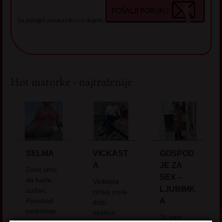
Da pošalješ poruku klikni na dugme:
Hot matorke - najtraženije
SELMA
VICKAST
GOSPOD
A
JE ZA
Zivot ume
SEX –
da bude
Vickasta
LJUBIMK
cudan.
crnka zrele
Ponekad
A
dobi
nedostaje
okolina
Ja sam
upravo ono