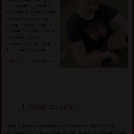
svakoga nije za svacije usi.
Moja tajna je duboko erotska
i zato je cuvam za onog
pravog. Za onoga ko je
spreman da je cuje ali da se
ne sokira. Prljava je
perverzna je ekstremna je.
Tajna koja menja zivot.
Pogledaj još seksi slikica
→
Dame za sex
Dame su posebna vrsta žena koje plene svojom prefinjenošću,
samopouzdanjem i neospornom lepotom, a još bolje su Dame za sex.