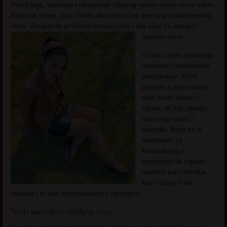
Pored toga, vezbanje i odrzavanje zdravog nacina zivota su mi vazni.
Redovne setnje, jogu i fitnes aktivnosti cine deo mog svakodnevnog
ritma. Verujem da je balans izmedju uma i tela kljuc za srecan i
ispunjen zivot.
U vezi, cenim poverenje,
iskrenost i medjusobno
podrzavanje. Zelim
partnera s kojim mogu
deliti svoje snove i
ciljeve, ali koji takodje
ima svoje strasti i
ambicije. Bitna mi je
otvorenost za
komunikaciju i
spremnost da zajedno
rastemo kao individue.
Kao i druge Vrele
matorke i ja sam komunikativna i zanimljiva.
Vrele matorke i ozbiljna veza.