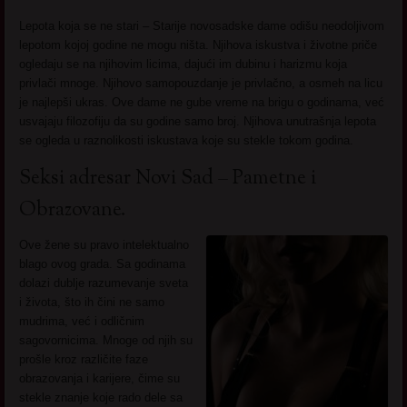
Lepota koja se ne stari – Starije novosadske dame odišu neodoljivom
lepotom kojoj godine ne mogu ništa. Njihova iskustva i životne priče
ogledaju se na njihovim licima, dajući im dubinu i harizmu koja
privlači mnoge. Njihovo samopouzdanje je privlačno, a osmeh na licu
je najlepši ukras. Ove dame ne gube vreme na brigu o godinama, već
usvajaju filozofiju da su godine samo broj. Njihova unutrašnja lepota
se ogleda u raznolikosti iskustava koje su stekle tokom godina.
Seksi adresar Novi Sad – Pametne i
Obrazovane.
Ove žene su pravo intelektualno
blago ovog grada. Sa godinama
dolazi dublje razumevanje sveta
i života, što ih čini ne samo
mudrima, već i odličnim
sagovornicima. Mnoge od njih su
prošle kroz različite faze
obrazovanja i karijere, čime su
stekle znanje koje rado dele sa