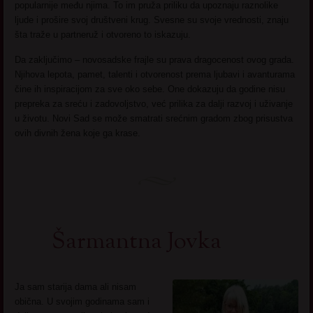
popularnije među njima. To im pruža priliku da upoznaju raznolike
ljude i prošire svoj društveni krug. Svesne su svoje vrednosti, znaju
šta traže u partneruž i otvoreno to iskazuju.
Da zaključimo – novosadske frajle su prava dragocenost ovog grada.
Njihova lepota, pamet, talenti i otvorenost prema ljubavi i avanturama
čine ih inspiracijom za sve oko sebe. One dokazuju da godine nisu
prepreka za sreću i zadovoljstvo, već prilika za dalji razvoj i uživanje
u životu. Novi Sad se može smatrati srećnim gradom zbog prisustva
ovih divnih žena koje ga krase.
Šarmantna Jovka
Ja sam starija dama ali nisam
obična. U svojim godinama sam i