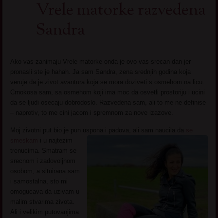
Vrele matorke razvedena
Sandra
Ako vas zanimaju Vrele matorke onda je ovo vas srecan dan jer
pronasli ste je hahah. Ja sam Sandra, zena srednjih godina koja
veruje da je zivot avantura koja se mora doziveti s osmehom na licu.
Crnokosa sam, sa osmehom koji ima moc da osvetli prostoriju i ucini
da se ljudi osecaju dobrodoslo. Razvedena sam, ali to me ne definise
– naprotiv, to me cini jacom i spremnom za nove izazove.
Moj zivotni put bio je pun uspona i padova, ali sam naucila da
se
smeskam
i u
najtezim
trenucima. Smatram se
srecnom i zadovoljnom
osobom, a situirana sam
i samostalna, sto mi
omogucava da uzivam u
malim stvarima zivota.
Ali i velikim putovanjima