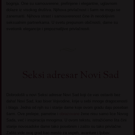
boginja. One su samouverene, prefinjene i elegantne, uglavnom
dolaze iz visokog društva. Njihova privlačnost i šarm ne mogu se
zanemariti. Njihova strast i samouverenost čine ih neodoljivim
seksualnim partnerkama. U svetu prepunom običnosti, dame su
svetionik elegancije i prepoznatljive privlačnosti.
Seksi adresar Novi Sad
Dobrodošli u novi Seksi adresar Novi Sad koji će vas ostaviti bez
daha! Novi Sad, kao biser Vojvodine, krije u sebi mnoge dragocenosti
i blaga. Jedna od njih su i starije dame koje ovom gradu daju poseban
šarm. Ove prelepe, pametne i
obrazovane
žene nisu samo lice Novog
Sada, već i inspiracija mnogima. U ovom tekstu, istražićemo šta čini
starije novosadske dame tako posebnim i zašto su tako privlačne.
Zašto vide ovaj grad kao mesto za uspeh, avanture i ljubav.