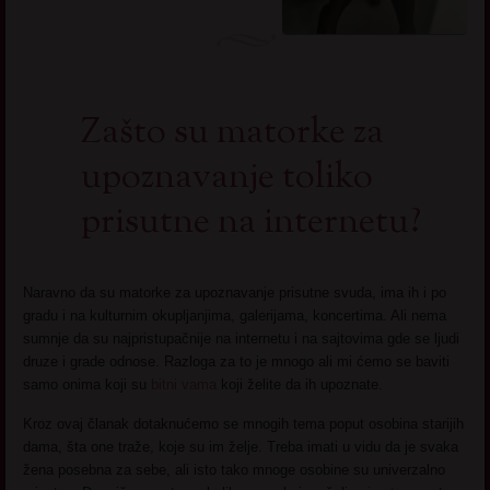
Zašto su matorke za
upoznavanje toliko
prisutne na internetu?
Naravno da su matorke za upoznavanje prisutne svuda, ima ih i po
gradu i na kulturnim okupljanjima, galerijama, koncertima. Ali nema
sumnje da su najpristupačnije na internetu i na sajtovima gde se ljudi
druze i grade odnose. Razloga za to je mnogo ali mi ćemo se baviti
samo onima koji su
bitni vama
koji želite da ih upoznate.
Kroz ovaj članak dotaknućemo se mnogih tema poput osobina starijih
dama, šta one traže, koje su im želje. Treba imati u vidu da je svaka
žena posebna za sebe, ali isto tako mnoge osobine su univerzalno