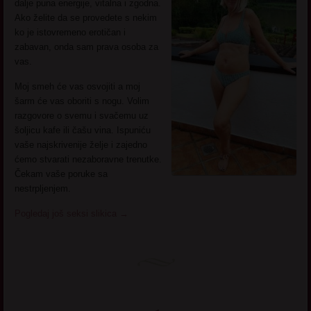
dalje puna energije, vitalna i zgodna.
Ako želite da se provedete s nekim
ko je istovremeno erotičan i
zabavan, onda sam prava osoba za
vas.
Moj smeh će vas osvojiti a moj
šarm će vas oboriti s nogu. Volim
razgovore o svemu i svačemu uz
šoljicu kafe ili čašu vina. Ispuniću
vaše najskrivenije želje i zajedno
ćemo stvarati nezaboravne trenutke.
Čekam vaše poruke sa
nestrpljenjem.
Pogledaj još seksi slikica
→