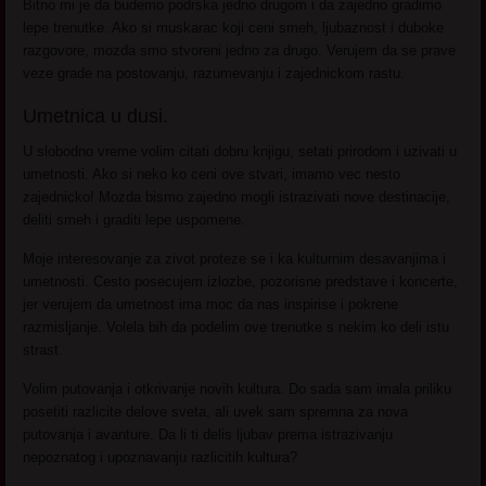
Bitno mi je da budemo podrska jedno drugom i da zajedno gradimo
lepe trenutke. Ako si muskarac koji ceni smeh, ljubaznost i duboke
razgovore, mozda smo stvoreni jedno za drugo. Verujem da se prave
veze grade na postovanju, razumevanju i zajednickom rastu.
Umetnica u dusi.
U slobodno vreme volim citati dobru knjigu, setati prirodom i uzivati u
umetnosti. Ako si neko ko ceni ove stvari, imamo vec nesto
zajednicko! Mozda bismo zajedno mogli istrazivati nove destinacije,
deliti smeh i graditi lepe uspomene.
Moje interesovanje za zivot proteze se i ka kulturnim desavanjima i
umetnosti. Cesto posecujem izlozbe, pozorisne predstave i koncerte,
jer verujem da umetnost ima moc da nas inspirise i pokrene
razmisljanje. Volela bih da podelim ove trenutke s nekim ko deli istu
strast.
Volim putovanja i otkrivanje novih kultura. Do sada sam imala priliku
posetiti razlicite delove sveta, ali uvek sam spremna za nova
putovanja i avanture. Da li ti delis ljubav prema istrazivanju
nepoznatog i upoznavanju razlicitih kultura?