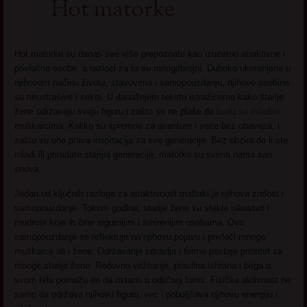
Hot matorke
Hot matorke su danas sve više prepoznate kao izuzetno atraktivne i
privlačne osobe, a razlozi za to su mnogobrojni. Duboko ukorenjene u
njihovom načinu života, stavovima i samopouzdanju, njihove osobine
su neustrašive i seksi. U današnjem tekstu istražićemo kako starije
žene održavaju svoju figuru i zašto se ne plaše da
budu sa mlađim
muškarcima. Koliko su spremne za avanture i veze bez obaveza, i
zašto su one prava inspiracija za sve generacije. Bez obzira da li ste
mlađi ili priradate starijoj generacije, matorke su svima nama san
snova.
Jedan od ključnih razloga za atraktivnost matorki je njihova zrelost i
samopouzdanje. Tokom godina, starije žene su stekle iskustvo i
mudrost koje ih čine sigurnijim i smirenijim osobama. Ovo
samopouzdanje se reflektuje na njihovu pojavu i privlači mnoge
muškarce ali i žene. Održavanje zdravlja i forme postaje prioritet za
mnoge starije žene. Redovno vežbanje, pravilna ishrana i briga o
svom telu pomažu im da ostanu u odličnoj formi. Fizička aktivnost ne
samo da održava njihovu figuru, već i poboljšava njihovu energiju i