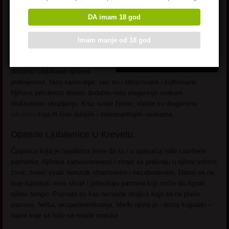
One znaju kako da se izraze bez
DA imam 18 god
reči, čineći da se svaka situacija
čini posebnom.
Imam manje od 18 god
Ove dame za sex često potiču iz
viših društvenih krugova, što
dodatno naglašava njihovu
prefinjenost. Nisu samo lepe, već su i obrazovane i kultivisane.
Njihova prisutnost donosi dodatnu notu elegancije svakom
društvenom okupljanju. Kroz svoje živote, stekle su dragocena
iskustva
koja ih čine dubljim i interesantnijim osobama.
Opasne Ljubavnice U Krevetu.
Činjenica koja je nepobitna jeste da su i u spavaćoj sobi savršene
partnerke. Njihova samouverenost i strast se prelivaju u njihov intimni
život, čineći svaki trenutak strastvenim i nezaboravnim. Dame se ne
boje isprobati nove stvari i prihvataju partnera koji može da isprati
njihov tempo. Poznate su kao nezasite droljice koje se ne plaše
izazova, fetiša, eksperimentisanja. Među njima je i dosta kuguarki –
dame koje se lože na mlade momke.