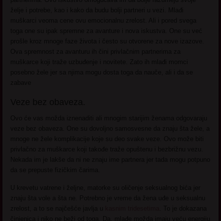
želje i potrebe, kao i kako da budu bolji partneri u vezi. Mlađi
muškarci veoma cene ovu emocionalnu zrelost. Ali i pored svega
toga one su ipak spremne za avanture i nova iskustva. One su već
prošle kroz mnoge faze života i često su otvorene za nove izazove.
Ova spremnost za avanturu ih čini privlačnim partnerima za
muškarce koji traže uzbuđenje i novitete. Zato ih mlađi momci
posebno žele jer sa njima mogu dosta toga da nauče, ali i da se
zabave
Veze bez obaveza.
Ovo će vas možda iznenaditi ali mnogim starijim ženama odgovaraju
veze bez obaveza. One su dovoljno samosvesne da znaju šta žele, a
mnoge ne žele komplikacije koje su deo svake veze. Ovo može biti
privlačno za muškarce koji takođe traže opuštenu i bezbrižnu vezu.
Nekada im je lakše da ni ne znaju ime partnera jer tada mogu potpuno
da se prepuste fizičkim čarima.
U krevetu vatrene i željne, matorke su oličenje seksualnog bića jer
znaju šta vole a šta ne. Potrebno je vreme da žena uđe u seksualnu
zrelost, a to se najčešće javlja u
kasnim tridesetima
. To je dokazana
činjenica i niko ne beži od toga. Da, mlađe možda imaju veću energiju