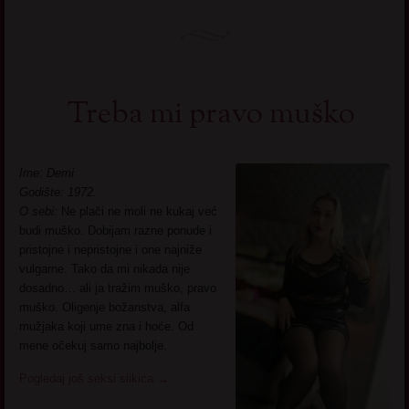
Treba mi pravo muško
Ime: Demi
Godište: 1972.
O sebi:
Ne plači ne moli ne kukaj već
budi muško. Dobijam razne ponude i
pristojne i nepristojne i one najniže
vulgarne. Tako da mi nikada nije
dosadno… ali ja tražim muško, pravo
muško. Oligenje božanstva, alfa
mužjaka koji ume zna i hoće. Od
mene očekuj samo najbolje.
Pogledaj još seksi slikica
→