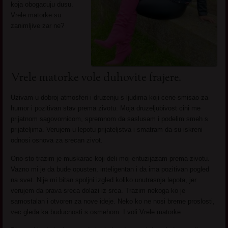
koja obogacuju dusu.
Vrele matorke su
zanimljive zar ne?
Vrele matorke vole duhovite frajere.
Uzivam u dobroj atmosferi i druzenju s ljudima koji cene smisao za
humor i pozitivan stav prema zivotu. Moja druzeljubivost cini me
prijatnom sagovornicom, spremnom da saslusam i podelim smeh s
prijateljima. Verujem u lepotu prijateljstva i smatram da su iskreni
odnosi osnova za srecan zivot.
Ono sto trazim je muskarac koji deli moj entuzijazam prema zivotu.
Vazno mi je da bude opusten, inteligentan i da ima pozitivan pogled
na svet. Nije mi bitan spoljni izgled koliko unutrasnja lepota, jer
verujem da prava sreca dolazi iz srca. Trazim nekoga ko je
samostalan i otvoren za nove ideje. Neko ko ne nosi breme proslosti,
vec gleda ka buducnosti s osmehom. I voli Vrele matorke.