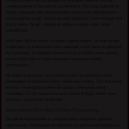
Prirodno privlače pažnju gde god da se pojave. Njihova harizma i
samopouzdanje ih čine pravim zavodnicama. One znaju kako da se
oblače i ponašaju tako da istovremeno izraze svoju individualnost i
privuku pažnju drugih. Njihova prirodna elegancija i šarm osvajaju sve
koji ih sretnu. Za njih, starenje je prilika za otkriće sebe i svoje
autentičnosti.
Vide Novi Sad kao mesto za uspeh i razvoj karijere. On nudi mnoge
mogućnosti za profesionalni rast i napredak, a ove dame su spremne
da ih iskoriste. Sa bogatim iskustvom koje su stekle tokom godina,
one su često lideri u svojim oblastima i inspiracija mlađim
generacijama.
Ne plaše se avantura i veza za jedno veče. Sa godinama dolazi
oslobađanje od društvenih normi i očekivanja okoline. One žive punim
plućima i ne propuštaju prilike da uživaju u trenucima strasti i
uzbuđenja. Za njih, svaka nova veza, kratka ili duga, donosi nove
iskustva i mogućnosti za uživanje.
Seksi adresar Novi Sad i Online Upoznavanje.
Ove divne novosađanke su otvorene prema modernim načinima
upoznavanja. Oglašavanje na sajtovima za upoznavanje postaje sve