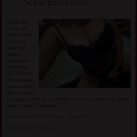
Seksi Emilijana
Sta bih rekla
sto vec nije
receno? Ovde
smo svi sa
istim ciljem –
zabava
druzenje sex.. i
mozda nesto
vise. Nisam ja
vise za brakove
i emocije. Moje
telo trazi vatru!
Trazi pravo musko cije ce jake ruke i tvrd kurac ostvariti moje vlazne
snove. Spreman? Ja jesam!
Vruca Ispovest VRELE Emilijane – pogledaj!
Pogledaj još seksi slikica
→