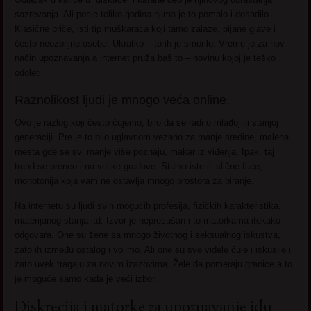
sazrevanja. Ali posle toliko godina njima je to pomalo i dosadilo.
Klasične priče, isti tip muškaraca koji tamo zalaze, pijane glave i
često neozbiljne osobe. Ukratko – to ih je smorilo. Vreme je za nov
način upoznavanja a internet pruža baš to – novinu kojoj je teško
odoleti.
Raznolikost ljudi je mnogo veća online.
Ovo je razlog koji često čujemo, bilo da se radi o mlađoj ili starijoj
generaciji. Pre je to bilo uglavnom vezano za manje sredine, malena
mesta gde se svi manje više poznaju, makar iz viđenja. Ipak, taj
trend se preneo i na velike gradove. Stalno iste ili slične face,
monotonija koja vam ne ostavlja mnogo prostora za biranje.
Na internetu su ljudi svih mogućih profesija, fizičkih karakteristika,
materijanog stanja itd. Izvor je nepresušan i to matorkama itekako
odgovara. One su žene sa mnogo životnog i seksualnog iskustva,
zato ih između ostalog i volimo. Ali one su sve videle čule i iskusile i
zato uvek tragaju za novim izazovima. Žele da pomeraju granice a to
je moguće samo kada je veći izbor.
Diskrecija i matorke za upoznavanje idu