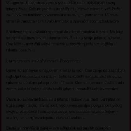
Vatrene su žene, strastvene u svemu što rade, uključujući i svoj
intimni život. One ne pristaju na obične i rutinske odnose, već žude
za dubokom fizičkom povezanošću sa svojim partnerima. Njihova
strast je zarazna i čini svaki trenutak u spavaćoj sobi uzbuđujućim.
Kreativne uvek i svuda i spremne da eksperimentišu u sexu. Ne boje
se isprobati nove stvari i donose osveženje u svoje intimne odnose.
Ova kreativnost čini svaki trenutak u spavaćoj sobi uzbudljivim i
nikada dosadnim.
Dame za sex su Zahtevne i Posvećene.
Dame su zahtevne u najboljem smislu te reči. One znaju da zaslužuju
najbolje i ne pristaju na manje. Njihova strast i senzualnost su odraz
njihove unutrašnje jake prirode i ličnosti. One su spremne uložiti trud i
vreme kako bi osigurale da svaki intimni trenutak bude izvanredan.
Dame su zahtevne kada su u pitanju i ljubavni partneri. Sa njima ne
traže samo fizičku privlačnost, već i emocionalnu povezanost. Zbog
svoje prefinjenosti i samopouzdanja, one privlače najbolje frajere –
one koji cene njihovu lepotu i dubinu karaktera.
Dame su prefinjene žene – ovo odražava suštinu tih posebnih