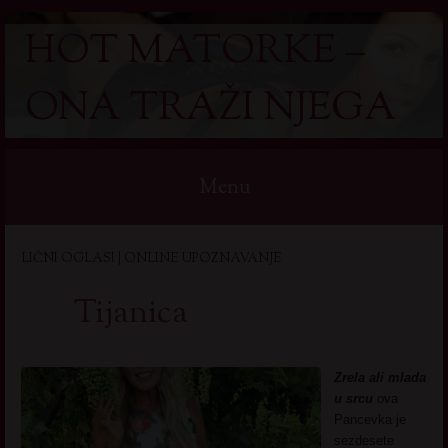
HOT MATORKE –
ONA TRAŽI NJEGA
Menu
Skip
LIČNI OGLASI | ONLINE UPOZNAVANJE
to
content
Tijanica
Zrela ali mlada
u srcu
ova
Pancevka je
sezdesete