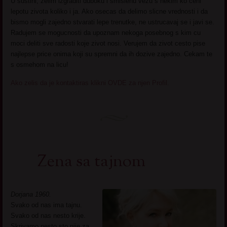
U sustini, zelim izgraditi duboku i smislenu vezu s nekim ko ceni
lepotu zivota koliko i ja. Ako osecas da delimo slicne vrednosti i da
bismo mogli zajedno stvarati lepe trenutke, ne ustrucavaj se i javi se.
Radujem se mogucnosti da upoznam nekoga posebnog s kim cu
moci deliti sve radosti koje zivot nosi. Verujem da zivot cesto pise
najlepse price onima koji su spremni da ih dozive zajedno. Cekam te
s osmehom na licu!
Ako zelis da je kontaktiras klikni OVDE za njen Profil.
Zena sa tajnom
Dorjana 1960.
Svako od nas ima tajnu.
Svako od nas nesto krije.
Skrivamo nesto sto nije za