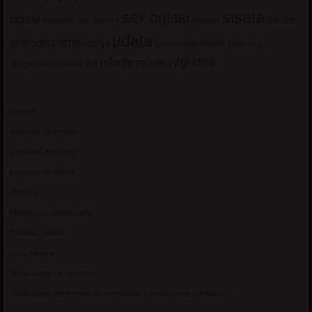
sisata
sex oglasi
oglasi
sisate
sekssms
sexsms
sex matorke
udata
sms
slobodna
starija
velike sise
vruci
upoznavanje
zgodna
za mladje
za seks
razgovori
za mlade
Kontakt
Kupovina 10 minuta
Kupovina 30 minuta
Kupovina 60 minuta
Matorke
Matorke za upoznavanje
Pravilnik i uslovi
Sexy Adresar
Starije dame za avanturu
Zasto starije zene tvrde da vise uzivaju u seksu nego u mladosti?