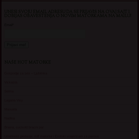
UNESI SVOJU EMAIL ADRESU DA SE PRIJAVIS NA OVAJ SAJT I
DOBIJAS OBAVESTENJA O NOVIM MATORKAMA NA MAILU!
Email*
NAŠE HOT MATORKE
Gospodje za sex – Ljubimka
Vickasta
Selma
Lagana Vixy
Manuela
Nadina
Briana, cuckold bracni par
Umetnost gledanja: milf matorke i Erotski voajerizam za parove