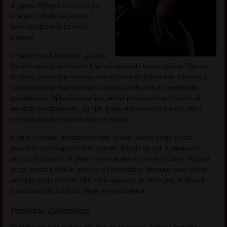
drugima. Njihova
znatiželja
za
učenjem nikada ne jenjava i
uvek su spremne za nove
izazove.
Vrhunske su Ljubavnice. Za njih,
ljubav i seks su umetnosti koje su savladale tokom godina. One su
strpljive, senzualne i veoma zadovoljavajuće ljubavnice. Iskustvo i
samopouzdanje koje donose u spavaću sobu čini ih neodoljivim
partnerkama. Njihova empatija i pažnja prema partneru čine svaki
trenutak nezaboravnim. Za njih, ljubav nije samo fizički čin, već i
emocionalna povezanost koja se neguje.
Primer su pravih multitalentovanih osoba. Tokom svojg života,
usavršile su mnoge veštine i talente. Bilo da se radi o umetnosti,
muzici, kulinarstvu ili plesu, ove matorke su prave virtuoze. Njihova
strast prema životu ih pokreće da neprestano otkrivaju nove talente i
razvijaju svoje veštine. Njihova kreativnost je neiscrpna, a njihova
sposobnost da inspirišu druge je neprocenjiva.
Prirodne Zavodnice.