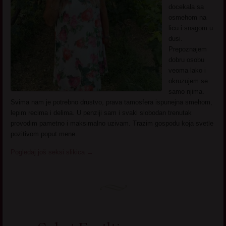
docekala sa
osmehom na
licu i snagom u
dusi.
Prepoznajem
dobru osobu
veoma lako i
okruzujem se
samo njima.
Svima nam je potrebno drustvo, prava tamosfera ispunejna smehom,
lepim recima i delima. U penziji sam i svaki slobodan trenutak
provodim pametno i maksimalno uzivam. Trazim gospodu koja svetle
pozitivom poput mene.
Pogledaj još seksi slikica
→