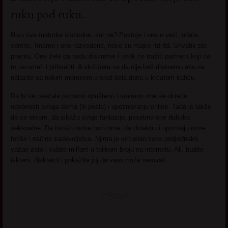
ruku pod ruku.
Nisu sve matorke slobodne, zar ne? Postoje i one u vezi, udate,
verene. Imamo i one razvedene, neke su majke itd itd. Shvatili ste
poentu. One žele da budu diskretne i uvek će tražiti partnera koji će
to razumeti i prihvatiti. A složićete se da nije baš diskretno ako se
nalazite sa nekim momkom u sred bela dana u krcatom kafiću.
Da bi se osećale potpuno opušteno i smireno one se okreću
udobnosti svoga doma (ili posla) i upoznavanju online. Tada je lakše
da se otvore, da iskažu svoje fantazije, posebno one duboko
seksualne. Da istražu nove horizonte, da dotaknu i upoznaju nove
fetiše i načine zadovoljstva. Njima je virtuelan seks podjednako
važan zato i viđate milfare u tolikom broju na internetu. Ali, budite
iskreni, diskretni i pokažite joj da vam može verovati.