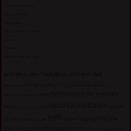
Usamljena Dlakavica
Persida, fetis sms
Razvratnica
Zena dobre duse, Marcika
Zverka
Transica
Jelisava, zena bez stida
MATORKA – ONA TRAŽI NJEGA – HOT MATORKE
beogradjanka
crnka
domacica
beograd
baka
bucka
diskretna
hotmatorke
hot matorke
hotline
guzata
dopisivanje
matorke
matorka
iskusna
matorke
licni oglasi
lepa
milf
napaljena
ona
milfare
za seks
matorke za sex
plavuša
razvedena
trazi njega
seks
seksi adresar
seksi