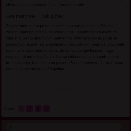
ali starije imaju veću erotičnost i moć kontrole.
Hot matorke – Zaključak.
Zgodne matorke su prava inspiracija za sve generacije. Njihova
zrelost, samopouzdanje, iskustvo u vezi i spremnost za avanture
čine ih izuzetno atraktivnim partnerima. Ove žene dokazuju da se
privlačnost ne meri samo godinama, već i stavom prema životu i sebi
samima. Starije žene su dokaz da se lepota i privlačnost mogu
negovati tokom celog života. Svi su slobodni da biraju partnere koji
im odgovaraju, bez obzira na godine. Podrazumeva se da mislimo na
odrasle osobe starije od 18 godina.
Strane:
1
2
3
»