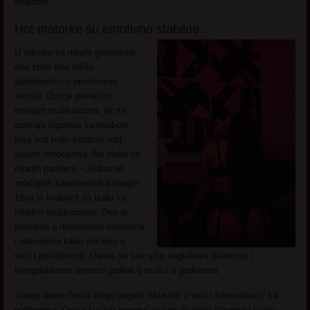
vitalnost.
Hot matorke su emotivno stabilne.
U odnosu na mlađe generacije,
ove zrele tete odišu
stabolnošću u emotivnom
smislu. Ovo je privlačno
mnogim muškarcima, jer se
osećaju sigurnije sa osobom
koja ima bolju kontrolu nad
svojim emocijama. Ne plaše se
mlađih partnera – Jedna od
značajnih karakteristika starijih
žena je hrabrost da budu sa
mlađim muškarcima. Ovo je
promena u društvenim normama
i stavovima kada pričamo o
vezi i privlačnosti. Danas se sve više naglašava iskrenost i
kompatibilnost umesto godina tj razlici u godinama.
Starije dame često imaju bogato iskustvo u vezi i komunikaciji sa
partnerima. Ovo iskustvo omogućava im da bolje razumeju svoje