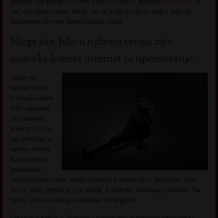
prisutne. Da pričamo o tome koliko su seksi, poželjne
i vatrene
– to
već vrlo dobro znate. Mada, mi ne bi bili mi da se malo i toga ne
dotaknemo jer nam donose toliku sreću.
Njega nije bilo u njihovo vreme zato
matorke koriste internet za upoznavanje.
Jedan od
razloga zašto
su starije dame
toliko prisutne
na internetu
jeste to što on
nije postojao u
njihovo vreme.
Samim tim to
predstavlja
nešto potpuno novo, nešto moderno a samim tim i privlačno. Tako,
čim je novo odmah je i za mlade, a matorke obožavaju mladiće. Sa
njima i one se osećaju mladoliko i energično.
Odlazak u kafiće u “diskaće“ i kafane deo je njihovog odrastanja i