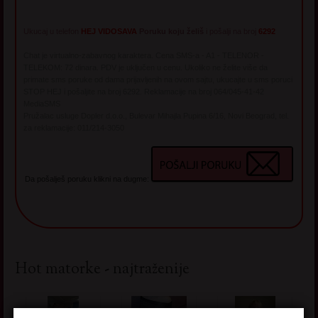
Ukucaj u telefon
HEJ VIDOSAVA
Poruku koju želiš
i pošalji na broj
6292
Chat je virtualno-zabavnog karaktera. Cena SMS-a - A1 - TELENOR -
TELEKOM: 72 dinara. PDV je uključen u cenu. Ukoliko ne želite više da
primate sms poruke od dama prijavljenih na ovom sajtu, ukucajte u sms poruci
STOP HEJ i pošaljite na broj 6292. Reklamacije na broj 064/045-41-42
MediaSMS
Pružalac usluge Dopler d.o.o., Bulevar Mihajla Pupina 6/16, Novi Beograd, tel.
za reklamacije: 011/214-3050
Da pošalješ poruku klikni na dugme:
Hot matorke - najtraženije