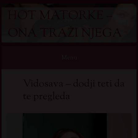
HOT MATORKE –
ONA TRAŽI NJEGA
Menu
Skip
Vidosava – dodji teti da
to
content
te pregleda