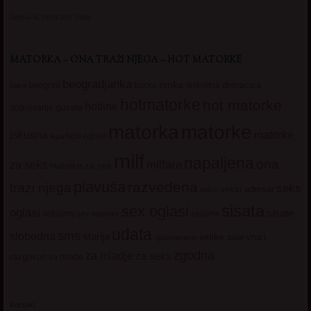
Jelisava, zena bez stida
MATORKA – ONA TRAŽI NJEGA – HOT MATORKE
beogradjanka
crnka
domacica
beograd
baka
bucka
diskretna
hotmatorke
hot matorke
hotline
guzata
dopisivanje
matorke
matorka
iskusna
matorke
licni oglasi
lepa
milf
napaljena
ona
milfare
za seks
matorke za sex
plavuša
razvedena
trazi njega
seks
seksi adresar
seksi
sisata
sex oglasi
oglasi
sisate
sekssms
sexsms
sex matorke
udata
sms
slobodna
starija
velike sise
vruci
upoznavanje
zgodna
za mladje
za seks
razgovori
za mlade
Kontakt