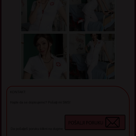
KONTAKT:
Hajde da se dopisujemo? Pošalji mi SMS!
Da pošalješ poruku klikni na dugme: