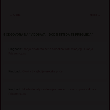
Post navigation
←
Goga
Milica
→
5 ODGOVORA NA “
VIDOSAVA – DODJI TETI DA TE PREGLEDA
”
Pingback:
Starija diskretna zena Subotica trazi mladjeg - Glorija -
Pricaonica.rs
Pingback:
Glorija | Najbolje erotske priče
Pingback:
Mlada debeljuca devojka perverzni stariji tipovi - Mina -
Pricaonica.rs