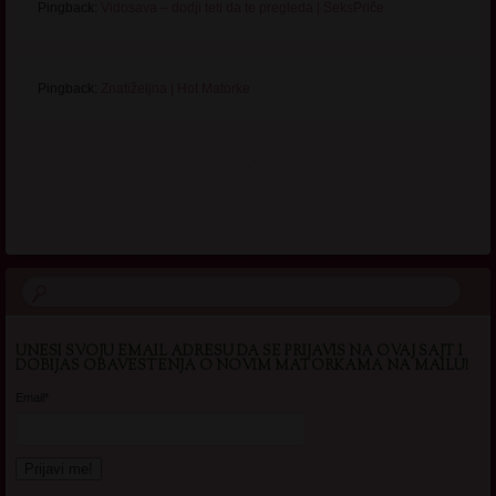
Pingback:
Vidosava – dodji teti da te pregleda | SeksPriče
Pingback:
Znatiželjna | Hot Matorke
.
UNESI SVOJU EMAIL ADRESU DA SE PRIJAVIS NA OVAJ SAJT I
DOBIJAS OBAVESTENJA O NOVIM MATORKAMA NA MAILU!
Email*