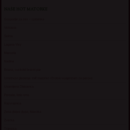
NAŠE HOT MATORKE
Gospodje za sex – Ljubimka
Vickasta
Selma
Lagana Vixy
Manuela
Nadina
Briana, cuckold bracni par
Umetnost gledanja: milf matorke i Erotski voajerizam za parove
Usamljena Dlakavica
Persida, fetis sms
Razvratnica
Zena dobre duse, Marcika
Zverka
Transica