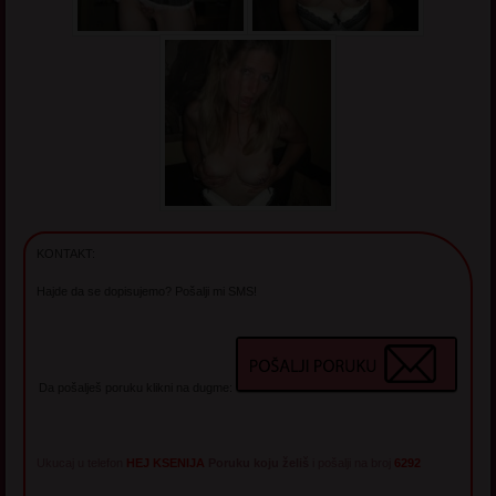
KONTAKT:
Hajde da se dopisujemo? Pošalji mi SMS!
Da pošalješ poruku klikni na dugme:
Ukucaj u telefon
HEJ KSENIJA
Poruku koju želiš
i pošalji na broj
6292