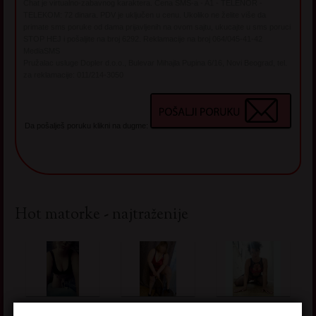
Chat je virtualno-zabavnog karaktera. Cena SMS-a - A1 - TELENOR -
TELEKOM: 72 dinara. PDV je uključen u cenu. Ukoliko ne želite više da
primate sms poruke od dama prijavljenih na ovom sajtu, ukucajte u sms poruci
STOP HEJ i pošaljite na broj 6292. Reklamacije na broj 064/045-41-42
MediaSMS
Pružalac usluge Dopler d.o.o., Bulevar Mihajla Pupina 6/16, Novi Beograd, tel.
za reklamacije: 011/214-3050
Da pošalješ poruku klikni na dugme:
Hot matorke - najtraženije
JELISAV
BUCKIC
MIJA