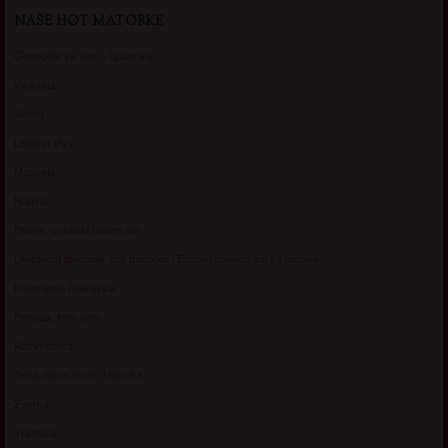
NAŠE HOT MATORKE
Gospodje za sex – Ljubimka
Vickasta
Selma
Lagana Vixy
Manuela
Nadina
Briana, cuckold bracni par
Umetnost gledanja: milf matorke i Erotski voajerizam za parove
Usamljena Dlakavica
Persida, fetis sms
Razvratnica
Zena dobre duse, Marcika
Zverka
Transica