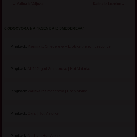
Post navigation
←
Malina iz Valjeva
Darina iz Loznice
→
6 ODGOVORA NA “
KSENIJA IZ SMEDEREVA
”
Pingback:
Ksenija iz Smedereva – Erotske priče, incest priče
Pingback:
Milf 42. god Smederevo | Hot Matorke
Pingback:
Zorinka iz Smedereva | Hot Matorke
Pingback:
Sara | Hot Matorke
Pingback:
Nadica | Hot Matorke