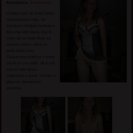
Konobarica,
Smederevo
U braku sam ali imam jednu
neostavarenu zelju, da
isprobam mladjeg muskarca.
Ako ima neki takav, koji bi
voleo da se malo druzi sa
starijom tetom, neka mi
pusti jedan sms.
Caskacemo malcice o tome
sta bi mi sve radio, da li voli
oral jer sam prava
majstorica u tome. Uzivam u
prljavim, perverznim
stvarima.