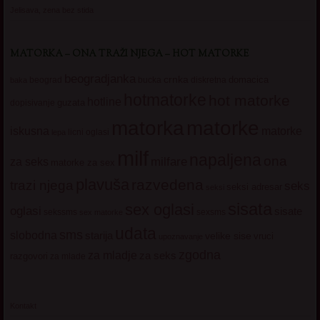
Jelisava, zena bez stida
MATORKA – ONA TRAŽI NJEGA – HOT MATORKE
beogradjanka
crnka
domacica
beograd
baka
bucka
diskretna
hotmatorke
hot matorke
hotline
guzata
dopisivanje
matorke
matorka
iskusna
matorke
licni oglasi
lepa
milf
napaljena
ona
milfare
za seks
matorke za sex
plavuša
razvedena
trazi njega
seks
seksi adresar
seksi
sisata
sex oglasi
oglasi
sisate
sekssms
sexsms
sex matorke
udata
sms
slobodna
starija
velike sise
vruci
upoznavanje
zgodna
za mladje
za seks
razgovori
za mlade
Kontakt