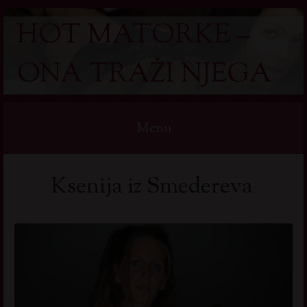
HOT MATORKE –
ONA TRAŽI NJEGA
Menu
Skip
Ksenija iz Smedereva
to
content