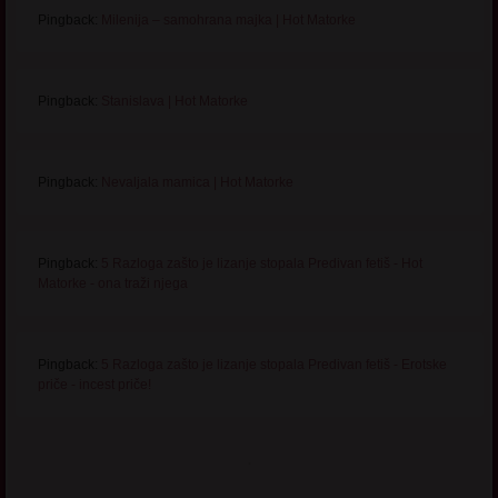
Pingback:
Milenija – samohrana majka | Hot Matorke
Pingback:
Stanislava | Hot Matorke
Pingback:
Nevaljala mamica | Hot Matorke
Pingback:
5 Razloga zašto je lizanje stopala Predivan fetiš - Hot
Matorke - ona traži njega
Pingback:
5 Razloga zašto je lizanje stopala Predivan fetiš - Erotske
priče - incest priče!
.