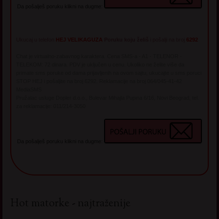
Da pošalješ poruku klikni na dugme:
Ukucaj u telefon
HEJ VELIKAGUZA
Poruku koju želiš
i pošalji na broj
6292
Chat je virtualno-zabavnog karaktera. Cena SMS-a - A1 - TELENOR -
TELEKOM: 72 dinara. PDV je uključen u cenu. Ukoliko ne želite više da
primate sms poruke od dama prijavljenih na ovom sajtu, ukucajte u sms poruci
STOP HEJ i pošaljite na broj 6292. Reklamacije na broj 064/045-41-42
MediaSMS
Pružalac usluge Dopler d.o.o., Bulevar Mihajla Pupina 6/16, Novi Beograd, tel.
za reklamacije: 011/214-3050
Da pošalješ poruku klikni na dugme:
Hot matorke - najtraženije