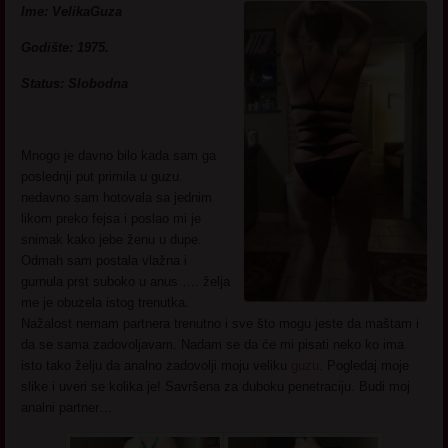
Ime: VelikaGuza
Godište: 1975.
Status: Slobodna
Mnogo je davno bilo kada sam ga
poslednji put primila u guzu.
nedavno sam hotovala sa jednim
likom preko fejsa i poslao mi je
snimak kako jebe ženu u dupe.
Odmah sam postala vlažna i
gurnula prst suboko u anus …. želja
me je obuzela istog trenutka.
Nažalost nemam partnera trenutno i sve što mogu jeste da maštam i
da se sama zadovoljavam. Nadam se da će mi pisati neko ko ima
isto tako želju da analno zadovolji moju veliku
guzu
. Pogledaj moje
slike i uveri se kolika je! Savršena za duboku penetraciju. Budi moj
analni partner…