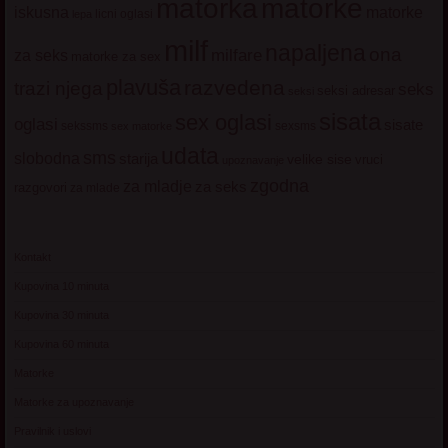
matorke
matorka
iskusna
matorke
licni oglasi
lepa
milf
napaljena
ona
milfare
za seks
matorke za sex
plavuša
razvedena
trazi njega
seks
seksi adresar
seksi
sisata
sex oglasi
oglasi
sisate
sekssms
sexsms
sex matorke
udata
sms
slobodna
starija
velike sise
vruci
upoznavanje
zgodna
za mladje
za seks
razgovori
za mlade
Kontakt
Kupovina 10 minuta
Kupovina 30 minuta
Kupovina 60 minuta
Matorke
Matorke za upoznavanje
Pravilnik i uslovi