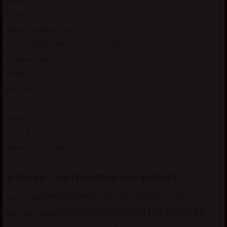
Manuela
Nadina
Briana, cuckold bracni par
Umetnost gledanja: milf matorke i Erotski voajerizam za parove
Usamljena Dlakavica
Persida, fetis sms
Razvratnica
Zena dobre duse, Marcika
Zverka
Transica
Jelisava, zena bez stida
MATORKA – ONA TRAŽI NJEGA – HOT MATORKE
beogradjanka
crnka
domacica
beograd
baka
bucka
diskretna
hotmatorke
hot matorke
hotline
guzata
dopisivanje