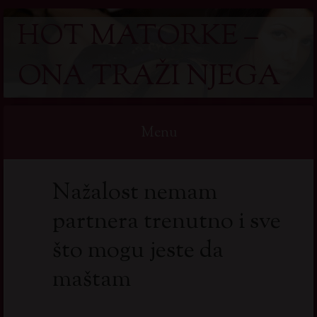
HOT MATORKE –
ONA TRAŽI NJEGA
Menu
Skip
Nažalost nemam
to
content
partnera trenutno i sve
što mogu jeste da
maštam