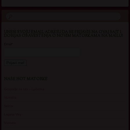
UNESI SVOJU EMAIL ADRESU DA SE PRIJAVIS NA OVAJ SAJT I
DOBIJAS OBAVESTENJA O NOVIM MATORKAMA NA MAILU!
Email*
NAŠE HOT MATORKE
Gospodje za sex – Ljubimka
Vickasta
Selma
Lagana Vixy
Manuela