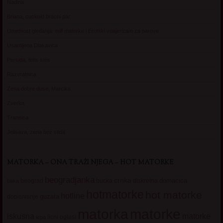
Nadina
Briana, cuckold bracni par
Umetnost gledanja: milf matorke i Erotski voajerizam za parove
Usamljena Dlakavica
Persida, fetis sms
Razvratnica
Zena dobre duse, Marcika
Zverka
Transica
Jelisava, zena bez stida
MATORKA – ONA TRAŽI NJEGA – HOT MATORKE
beogradjanka
crnka
domacica
beograd
baka
bucka
diskretna
hotmatorke
hot matorke
hotline
guzata
dopisivanje
matorke
matorka
iskusna
matorke
licni oglasi
lepa