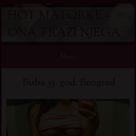
HOT MATORKE –
ONA TRAŽI NJEGA
Menu
Skip
Buba 35. god. Beograd
to
content