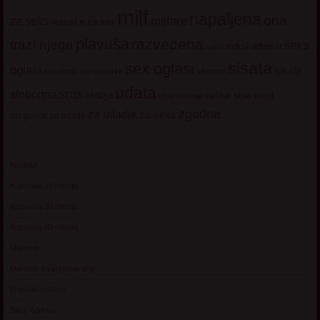
milf
napaljena
ona
milfare
za seks
matorke za sex
plavuša
razvedena
trazi njega
seks
seksi adresar
seksi
sisata
sex oglasi
oglasi
sisate
sekssms
sexsms
sex matorke
udata
sms
slobodna
starija
velike sise
vruci
upoznavanje
zgodna
za mladje
za seks
razgovori
za mlade
Kontakt
Kupovina 10 minuta
Kupovina 30 minuta
Kupovina 60 minuta
Matorke
Matorke za upoznavanje
Pravilnik i uslovi
Sexy Adresar