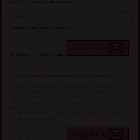
sta zelis … Ja sam spremna na sve
KONTAKT:
Hajde da se dopisujemo? Pošalji mi SMS!
Da pošalješ poruku klikni na dugme:
Ukucaj u telefon
HEJ BUBA
Poruku koju želiš
i pošalji na broj
6292
Chat je virtualno-zabavnog karaktera. Cena SMS-a - A1 - TELENOR -
TELEKOM: 72 dinara. PDV je uključen u cenu. Ukoliko ne želite više da
primate sms poruke od dama prijavljenih na ovom sajtu, ukucajte u sms poruci
STOP HEJ i pošaljite na broj 6292. Reklamacije na broj 064/045-41-42
MediaSMS
Pružalac usluge Dopler d.o.o., Bulevar Mihajla Pupina 6/16, Novi Beograd, tel.
za reklamacije: 011/214-3050