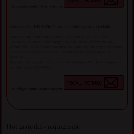
Da pošalješ poruku klikni na dugme:
Ukucaj u telefon
HEJ DIVNA
Poruku koju želiš
i pošalji na broj
6292
Chat je virtualno-zabavnog karaktera. Cena SMS-a - A1 - TELENOR -
TELEKOM: 72 dinara. PDV je uključen u cenu. Ukoliko ne želite više da
primate sms poruke od dama prijavljenih na ovom sajtu, ukucajte u sms poruci
STOP HEJ i pošaljite na broj 6292. Reklamacije na broj 064/045-41-42
MediaSMS
Pružalac usluge Dopler d.o.o., Bulevar Mihajla Pupina 6/16, Novi Beograd, tel.
za reklamacije: 011/214-3050
Da pošalješ poruku klikni na dugme:
Hot matorke - najtraženije