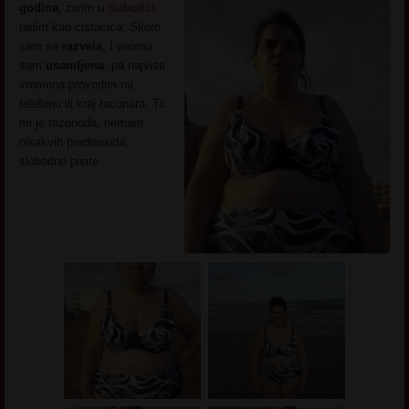
godina
, zivim u
Subotici
,
radim kao cistacica. Skoro
sam se
razvela
, I veoma
sam
usamljena
, pa najvise
vremena provodim na
telefonu ili kraj racunara. To
mi je razonoda, nemam
nikakvih predrasuda,
slobodno pisite..