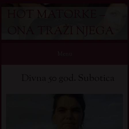
HOT MATORKE –
ONA TRAŽI NJEGA
Menu
Skip
Divna 50 god. Subotica
to
content