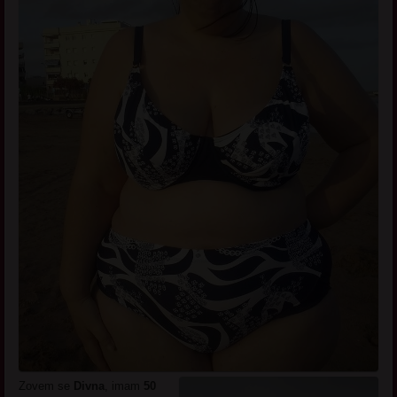
Zovem se
Divna
, imam
50