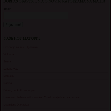
DOBIJAS OBAVESTENJA O NOVIM MATORKAMA NA MAILU!
Email*
NAŠE HOT MATORKE
Gospodje za sex – Ljubimka
Vickasta
Selma
Lagana Vixy
Manuela
Nadina
Briana, cuckold bracni par
Umetnost gledanja: milf matorke i Erotski voajerizam za parove
Usamljena Dlakavica