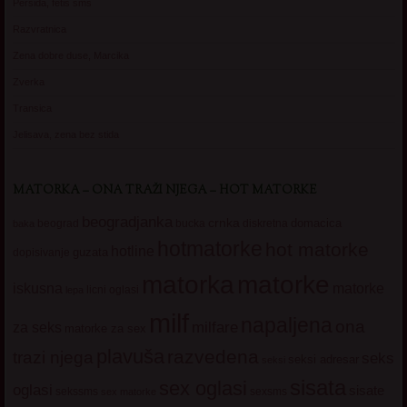
Persida, fetis sms
Razvratnica
Zena dobre duse, Marcika
Zverka
Transica
Jelisava, zena bez stida
MATORKA – ONA TRAŽI NJEGA – HOT MATORKE
beogradjanka
crnka
domacica
beograd
baka
bucka
diskretna
hotmatorke
hot matorke
hotline
guzata
dopisivanje
matorke
matorka
iskusna
matorke
licni oglasi
lepa
milf
napaljena
ona
milfare
za seks
matorke za sex
plavuša
razvedena
trazi njega
seks
seksi adresar
seksi
sisata
sex oglasi
oglasi
sisate
sekssms
sexsms
sex matorke