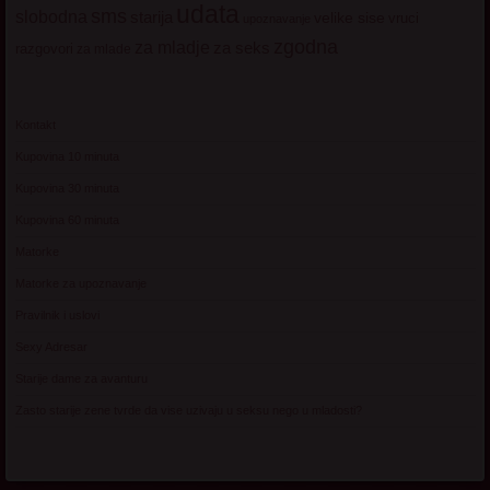
udata
sms
slobodna
starija
velike sise
vruci
upoznavanje
zgodna
za mladje
za seks
razgovori
za mlade
Kontakt
Kupovina 10 minuta
Kupovina 30 minuta
Kupovina 60 minuta
Matorke
Matorke za upoznavanje
Pravilnik i uslovi
Sexy Adresar
Starije dame za avanturu
Zasto starije zene tvrde da vise uzivaju u seksu nego u mladosti?