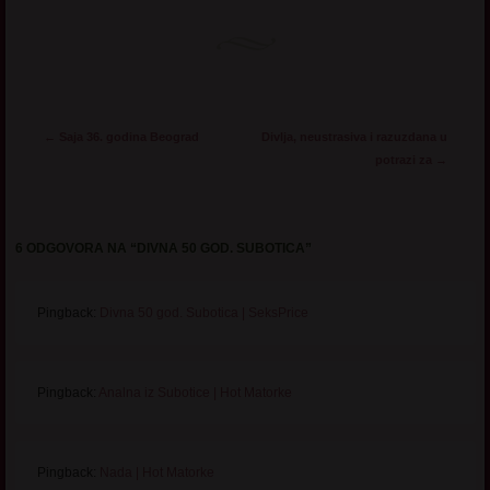
Post navigation
←
Saja 36. godina Beograd
Divlja, neustrasiva i razuzdana u
potrazi za
→
6 ODGOVORA NA “
DIVNA 50 GOD. SUBOTICA
”
Pingback:
Divna 50 god. Subotica | SeksPrice
Pingback:
Analna iz Subotice | Hot Matorke
Pingback:
Nada | Hot Matorke