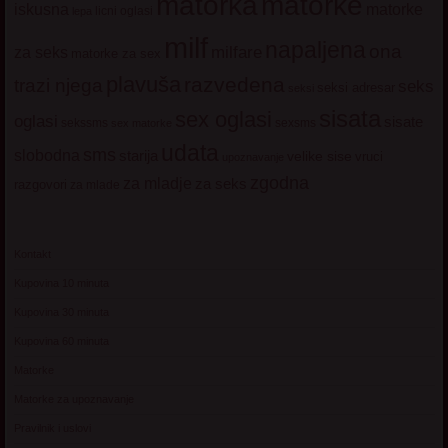
matorke
matorka
iskusna
matorke
licni oglasi
lepa
milf
napaljena
ona
milfare
za seks
matorke za sex
plavuša
razvedena
trazi njega
seks
seksi adresar
seksi
sisata
sex oglasi
oglasi
sisate
sekssms
sexsms
sex matorke
udata
sms
slobodna
starija
velike sise
vruci
upoznavanje
zgodna
za mladje
za seks
razgovori
za mlade
Kontakt
Kupovina 10 minuta
Kupovina 30 minuta
Kupovina 60 minuta
Matorke
Matorke za upoznavanje
Pravilnik i uslovi