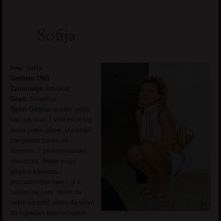
Sofija
Ime:
Sofija
Godiste:1961
Zanimanje:
Advokat
Grad:
Subotica
Opis:
Godinama sam radila
kao advokat, I vise mi je tog
posla preko glave. U zadnjih
par godina bavim se
fitnesom, I profesionalnom
masazom. Imam svoju
grupicu klijenata,
prezadovoljna sam I ja a
nadam se I oni. Volim da
radim na sebi, volim da vidim
da izgledam bolje od nekih