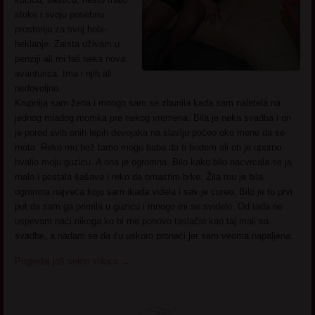
stoke i svoju posebnu
prostoriju za svoj hobi-
heklanje. Zaista uživam u
penziji ali mi fali neka nova
avanturica. Ima i njih ali
nedovoljno.
Krupnija sam žena i mnogo sam se zbunila kada sam naletela na
jednog mladog momka pre nekog vremena. Bila je neka svadba i on
je pored svih onih lepih devojaka na slavlju počeo oko mene da se
mota. Reko mu bež tamo mogu baba da ti budem ali on je uporno
hvalio moju guzicu. A ona je ogromna. Bilo kako bilo nacvrcala se ja
malo i postala šašava i reko da omastim brke. Žila mu je bila
ogromna najveća koju sam ikada videla i sav je cureo. Bilo je to prvi
put da sam ga primila u guzicu i mnogo mi se svidelo. Od tada ne
uspevam naći nikoga ko bi me ponovo taslačio kao taj mali sa
svadbe, a nadam se da ću uskoro pronaći jer sam veoma napaljena.
Pogledaj još seksi slikica
→