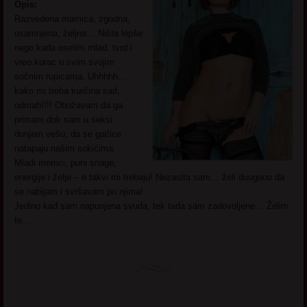
Opis:
Razvedena mamica, zgodna,
usamnjena, željna… Ništa lepše
nego kada osetim mlad, tvrd i
vreo kurac u svim svojim
sočnim rupicama. Uhhhhh…
kako mi treba kurčina sad,
odmah!!!! Obožavam da ga
primam dok sam u seksi
donjem vešu, da se gaćice
natapaju našim sokićima.
Mladi momci, puni snage,
energije i želje – e takvi mi trebaju! Nezasita sam… želi duugooo da
se nabijam i svršavam po njima!
Jedino kad sam napunjena svuda, tek tada sam zadovoljene… Želim
te…