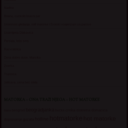
Nadina
Briana, cuckold bracni par
Umetnost gledanja: milf matorke i Erotski voajerizam za parove
Usamljena Dlakavica
Persida, fetis sms
Razvratnica
Zena dobre duse, Marcika
Zverka
Transica
Jelisava, zena bez stida
MATORKA – ONA TRAŽI NJEGA – HOT MATORKE
beogradjanka
crnka
domacica
beograd
baka
bucka
diskretna
hotmatorke
hot matorke
hotline
guzata
dopisivanje