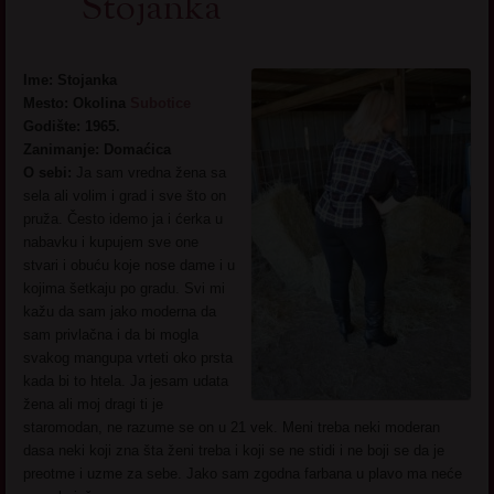
Stojanka
Ime: Stojanka
Mesto: Okolina
Subotice
Godište: 1965.
Zanimanje: Domaćica
O sebi:
Ja sam vredna žena sa
sela ali volim i grad i sve što on
pruža. Često idemo ja i ćerka u
nabavku i kupujem sve one
stvari i obuću koje nose dame i u
kojima šetkaju po gradu. Svi mi
kažu da sam jako moderna da
sam privlačna i da bi mogla
svakog mangupa vrteti oko prsta
kada bi to htela. Ja jesam udata
žena ali moj dragi ti je
staromodan, ne razume se on u 21 vek. Meni treba neki moderan
dasa neki koji zna šta ženi treba i koji se ne stidi i ne boji se da je
preotme i uzme za sebe. Jako sam zgodna farbana u plavo ma neće