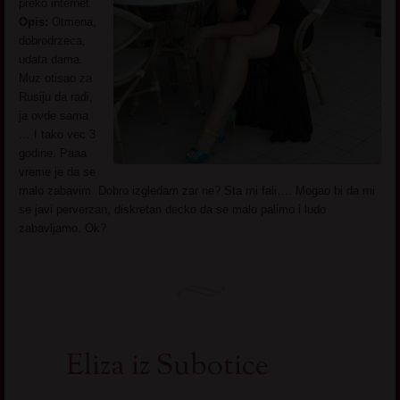
preko internet
Opis:
Otmena,
dobrodrzeca,
udata dama.
Muz otisao za
Rusiju da radi,
ja ovde sama
… I tako vec 3
godine. Paaa
vreme je da se
malo zabavim. Dobro izgledam zar ne? Sta mi fali…. Mogao bi da mi
se javi perverzan, diskretan decko da se malo palimo i ludo
zabavljamo. Ok?
Eliza iz Subotice