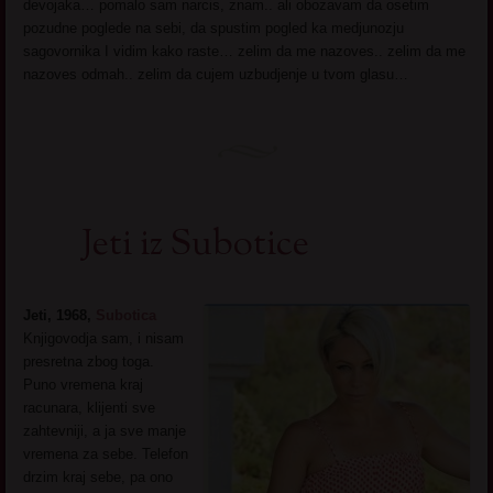
devojaka… pomalo sam narcis, znam.. ali obozavam da osetim
pozudne poglede na sebi, da spustim pogled ka medjunozju
sagovornika I vidim kako raste… zelim da me nazoves.. zelim da me
nazoves odmah.. zelim da cujem uzbudjenje u tvom glasu…
Jeti iz Subotice
Jeti, 1968,
Subotica
Knjigovodja sam, i nisam
presretna zbog toga.
Puno vremena kraj
racunara, klijenti sve
zahtevniji, a ja sve manje
vremena za sebe. Telefon
drzim kraj sebe, pa ono