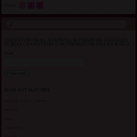
Strane:
1
2
»
UNESI SVOJU EMAIL ADRESU DA SE PRIJAVIS NA OVAJ SAJT I
DOBIJAS OBAVESTENJA O NOVIM MATORKAMA NA MAILU!
Email*
NAŠE HOT MATORKE
Gospodje za sex – Ljubimka
Vickasta
Selma
Lagana Vixy
Manuela