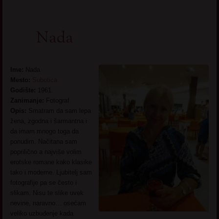
Nada
Ime:
Nada
Mesto:
Subotica
Godište:
1961.
Zanimanje:
Fotograf
Opis:
Smatram da sam lepa
žena, zgodna i šarmantna i
da imam mnogo toga da
ponudim. Načitana sam
poprilično a najviše volim
erotske romane kako klasike
tako i moderne. Ljubitelj sam
fotografije pa se često i
slikam. Nisu te slike uvek
nevine, naravno… osećam
veliko uzbuđenje kada