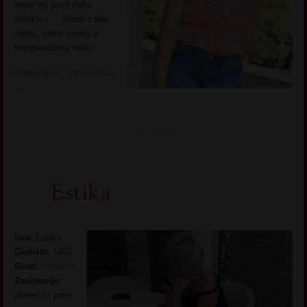
hajde mi pusti neku
porukicu … Moze o bilo
cemu, samo nemoj o
knjigovodstvu haha.
Pogledaj još seksi slikica
→
Estika
Ime:
Estika
Godiste:
1962
Grad:
Subotica
Zanimanje:
pisem za pare