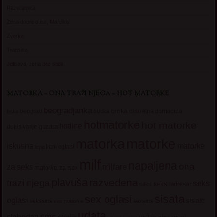
Razvratnica
Zena dobre duse, Marcika
Zverka
Transica
Jelisava, zena bez stida
MATORKA – ONA TRAŽI NJEGA – HOT MATORKE
beogradjanka
crnka
domacica
beograd
baka
bucka
diskretna
hotmatorke
hot matorke
hotline
guzata
dopisivanje
matorke
matorka
iskusna
matorke
licni oglasi
lepa
milf
napaljena
ona
milfare
za seks
matorke za sex
plavuša
razvedena
trazi njega
seks
seksi adresar
seksi
sisata
sex oglasi
oglasi
sisate
sekssms
sexsms
sex matorke
udata
sms
slobodna
starija