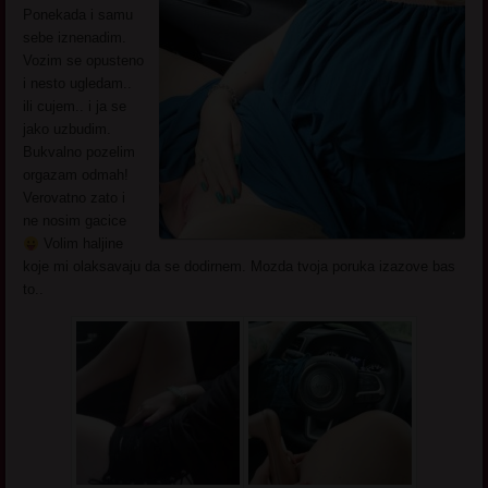
Ponekada i samu
sebe iznenadim.
Vozim se opusteno
i nesto ugledam..
ili cujem.. i ja se
jako uzbudim.
Bukvalno pozelim
orgazam odmah!
Verovatno zato i
ne nosim gacice
Volim haljine
koje mi olaksavaju da se dodirnem. Mozda tvoja poruka izazove bas
to..