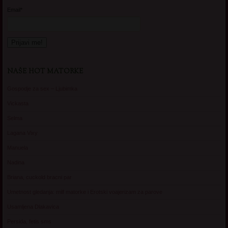
Email*
NAŠE HOT MATORKE
Gospodje za sex – Ljubimka
Vickasta
Selma
Lagana Vixy
Manuela
Nadina
Briana, cuckold bracni par
Umetnost gledanja: milf matorke i Erotski voajerizam za parove
Usamljena Dlakavica
Persida, fetis sms