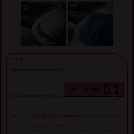
KONTAKT:
Hajde da se dopisujemo? Pošalji mi SMS!
Da pošalješ poruku klikni na dugme:
Ukucaj u telefon
HEJ WIKTORIJA
Poruku koju želiš
i pošalji na broj
6292
Chat je virtualno-zabavnog karaktera. Cena SMS-a - A1 - TELENOR -
TELEKOM: 72 dinara. PDV je uključen u cenu. Ukoliko ne želite više da