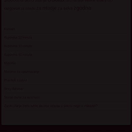
velike sise
vruci
upoznavanje
zgodna
za mladje
za seks
razgovori
za mlade
Kontakt
Kupovina 10 minuta
Kupovina 30 minuta
Kupovina 60 minuta
Matorke
Matorke za upoznavanje
Pravilnik i uslovi
Sexy Adresar
Starije dame za avanturu
Zasto starije zene tvrde da vise uzivaju u seksu nego u mladosti?