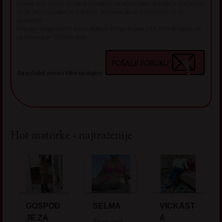
primate sms poruke od dama prijavljenih na ovom sajtu, ukucajte u sms poruci
STOP HEJ i pošaljite na broj 6292. Reklamacije na broj 064/045-41-42
MediaSMS
Pružalac usluge Dopler d.o.o., Bulevar Mihajla Pupina 6/16, Novi Beograd, tel.
za reklamacije: 011/214-3050
Da pošalješ poruku klikni na dugme:
Hot matorke - najtraženije
GOSPOD
SELMA
VICKAST
JE ZA
A