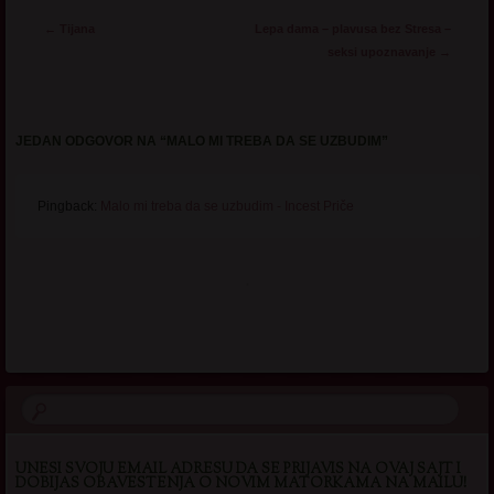
Post navigation
←
Tijana
Lepa dama – plavusa bez Stresa –
seksi upoznavanje
→
JEDAN ODGOVOR NA “
MALO MI TREBA DA SE UZBUDIM
”
Pingback:
Malo mi treba da se uzbudim - Incest Priče
.
UNESI SVOJU EMAIL ADRESU DA SE PRIJAVIS NA OVAJ SAJT I
DOBIJAS OBAVESTENJA O NOVIM MATORKAMA NA MAILU!