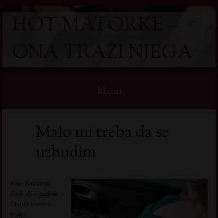
HOT MATORKE –
ONA TRAŽI NJEGA
Menu
Skip
Malo mi treba da se
to
content
uzbudim
Ime- Wiktorija
God- 45+ godina
Status veze- u
braku