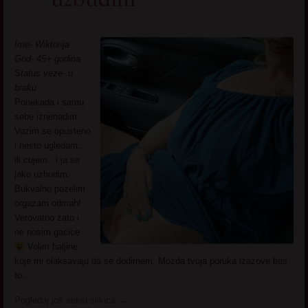
uzbudim
Ime- Wiktorija
God- 45+ godina
Status veze- u
braku
Ponekada i samu
sebe iznenadim.
Vozim se opusteno
i nesto ugledam..
ili cujem.. i ja se
jako uzbudim.
Bukvalno pozelim
orgazam odmah!
Verovatno zato i
ne nosim gacice
Volim haljine
koje mi olaksavaju da se dodirnem. Mozda tvoja poruka izazove bas
to..
Pogledaj još seksi slikica
→