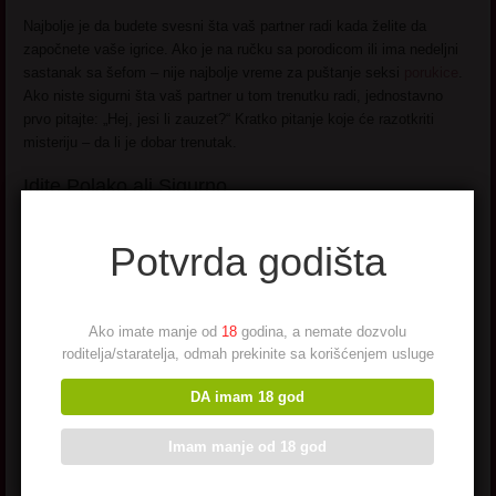
Najbolje je da budete svesni šta vaš partner radi kada želite da
započnete vaše igrice. Ako je na ručku sa porodicom ili ima nedeljni
sastanak sa šefom – nije najbolje vreme za puštanje seksi
porukice
.
Ako niste sigurni šta vaš partner u tom trenutku radi, jednostavno
prvo pitajte: „Hej, jesi li zauzet?“ Kratko pitanje koje će razotkriti
misteriju – da li je dobar trenutak.
Idite Polako ali Sigurno.
Seksting je
povezan sa
Potvrda godišta
Ako imate manje od
18
godina, a nemate dozvolu
roditelja/staratelja, odmah prekinite sa korišćenjem usluge
DA imam 18 god
nagomilavanjem seksualne energije i tenzije. Započnite razgovor
Imam manje od 18 god
uvodom koji pokazuje da ste spremni da se igrate bez da otkrivate
previše. Naizgled nevini tekst tipa „Baš mi je toplo, skinula sam