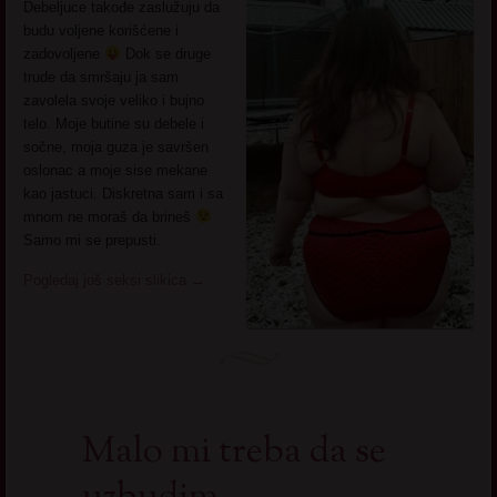
Debeljuce takođe zaslužuju da
budu voljene korišćene i
zadovoljene
Dok se druge
trude da smršaju ja sam
zavolela svoje veliko i bujno
telo. Moje butine su debele i
sočne, moja guza je savršen
oslonac a moje sise mekane
kao jastuci. Diskretna sam i sa
mnom ne moraš da brineš
Samo mi se prepusti.
Pogledaj još seksi slikica
→
Malo mi treba da se