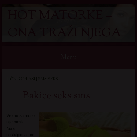
HOT MATORKE –
ONA TRAŽI NJEGA
Menu
Skip
LIČNI OGLASI | SMS SEKS
to
content
Bakice seks sms
Vreme za mene
nije proslo.
Nisam
nostalgicna i ne