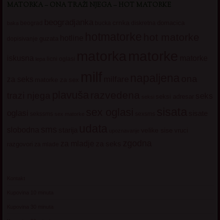
MATORKA – ONA TRAŽI NJEGA – HOT MATORKE
beogradjanka
crnka
domacica
beograd
baka
bucka
diskretna
hotmatorke
hot matorke
hotline
guzata
dopisivanje
matorke
matorka
iskusna
matorke
licni oglasi
lepa
milf
napaljena
ona
milfare
za seks
matorke za sex
plavuša
razvedena
trazi njega
seks
seksi adresar
seksi
sisata
sex oglasi
oglasi
sisate
sekssms
sexsms
sex matorke
udata
sms
slobodna
starija
velike sise
vruci
upoznavanje
zgodna
za mladje
za seks
razgovori
za mlade
Kontakt
Kupovina 10 minuta
Kupovina 30 minuta