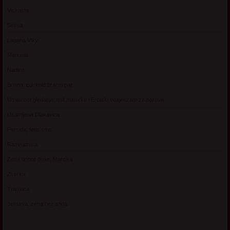
Vickasta
Selma
Lagana Vixy
Manuela
Nadina
Briana, cuckold bracni par
Umetnost gledanja: milf matorke i Erotski voajerizam za parove
Usamljena Dlakavica
Persida, fetis sms
Razvratnica
Zena dobre duse, Marcika
Zverka
Transica
Jelisava, zena bez stida