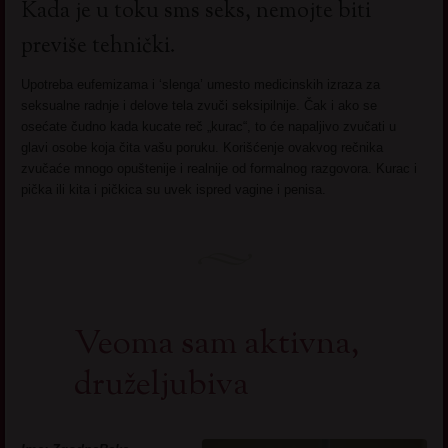
Kada je u toku sms seks, nemojte biti
previše tehnički.
Upotreba eufemizama i ‘slenga’ umesto medicinskih izraza za
seksualne radnje i delove tela zvuči seksipilnije. Čak i ako se
osećate čudno kada kucate reč „kurac“, to će napaljivo zvučati u
glavi osobe koja čita vašu poruku. Korišćenje ovakvog rečnika
zvučaće mnogo opuštenije i realnije od formalnog razgovora. Kurac i
pička ili kita i pičkica su uvek ispred vagine i penisa.
Veoma sam aktivna,
druželjubiva