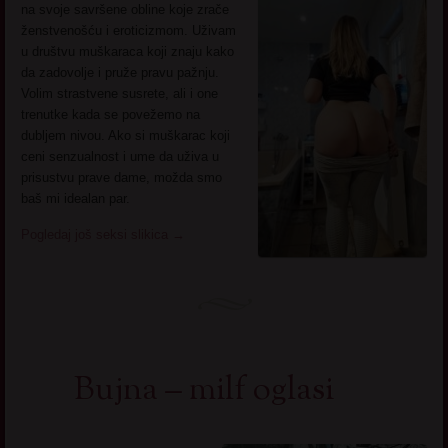
na svoje savršene obline koje zrače
ženstvenošću i eroticizmom. Uživam
u društvu muškaraca koji znaju kako
da zadovolje i pruže pravu pažnju.
Volim strastvene susrete, ali i one
trenutke kada se povežemo na
dubljem nivou. Ako si muškarac koji
ceni senzualnost i ume da uživa u
prisustvu prave dame, možda smo
baš mi idealan par.
Pogledaj još seksi slikica
→
Bujna – milf oglasi