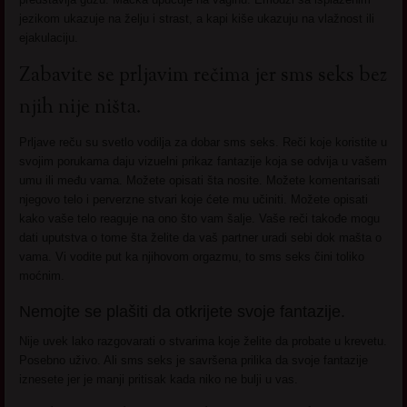
jezikom ukazuje na želju i strast, a kapi kiše ukazuju na vlažnost ili
ejakulaciju.
Zabavite se prljavim rečima jer sms seks bez
njih nije ništa.
Prljave reču su svetlo vodilja za dobar sms seks. Reči koje koristite u
svojim porukama daju vizuelni prikaz fantazije koja se odvija u vašem
umu ili među vama. Možete opisati šta nosite. Možete komentarisati
njegovo telo i perverzne stvari koje ćete mu učiniti. Možete opisati
kako vaše telo reaguje na ono što vam šalje. Vaše reči takođe mogu
dati uputstva o tome šta želite da vaš partner uradi sebi dok mašta o
vama. Vi vodite put ka njihovom orgazmu, to sms seks čini toliko
moćnim.
Nemojte se plašiti da otkrijete svoje fantazije.
Nije uvek lako razgovarati o stvarima koje želite da probate u krevetu.
Posebno uživo. Ali sms seks je savršena prilika da svoje fantazije
iznesete jer je manji pritisak kada niko ne bulji u vas.