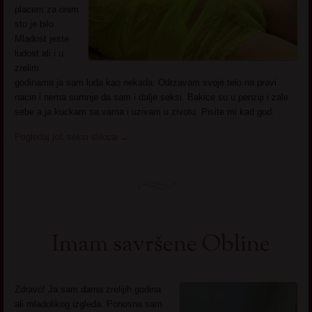
placem za onim
sto je bilo.
Mladost jeste
ludost ali i u
zrelim
godinama ja sam luda kao nekada. Odrzavam svoje telo na pravi
nacin i nema sumnje da sam i dalje seksi. Bakice su u penziji i zale
sebe a ja kuckam sa vama i uzivam u zivotu. Pisite mi kad god.
Pogledaj još seksi slikica
→
Imam savršene Obline
Zdravo! Ja sam dama zrelijih godina
ali mladolikog izgleda. Ponosna sam