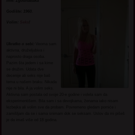
Ime: ZgodnaBaka
Godište: 1960.
Volim:
Seks
!
Ukratko o sebi:
Veoma sam
aktivna, druželjubiva i
naprosto draga osoba.
Pazim šta jedem i sa kime
se družim. Udata dve
decenije ali seks nije baš
tema u našem braku. Nikada
nije ni bila. A ja volim seks.
Aktivna sam postala od svoje 20-e godine i volela sam da
eksperimentišem. Bila sam i sa devojkama, ženama iako nisam
lezbejka ali volim sve da probam. Povremeno gledam porniće i
zamišljam da se i sama snimam dok se seksam. Uslov da mi pišeš
je da imaš više od 18 godina.