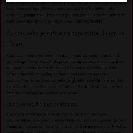
majicu“ može da privuče njegovu pažnju. Ako je osoba željna igrica,
daće komentar tipa „Skini se dušo, pokažu tu tvoju glatku kožu.“
Kada je u pitanju seks, krećite se pet puta sporije nego što mislite da
treba. Ne želite da skočite pravo u seks bez zagrevanja.
Za sms seks je važno da zapamtite da igrate
ulogu.
Kada započnete seks preko poruka, morate da imate kontrolu i da
igrate ulogu. Vaša uloga je uloga razigranog partnera koji je napaljen i
spreman da uđe u nešto erotično. Vaše reči mogu se koristiti da
oslikate fantaziju za vašeg partnera i probudite ga do tačke
zadovoljstva. To ne znači da treba da glumite u smislu foliranja, već
da pokažete koliko ste napaljeni. Jer sve što imate su napisane reči,
zato one moraju jasno oslikati vaše stanje.
Uticaj emodžija kod sekstinga.
Korišćenje emodžija za koje se zna da služe kao seksualni
nagoveštaji može pomoći u postavljanju namera bez izgovaranja reči.
Patlidžan i banana se često koriste za predstavljanje penisa. Breskva
predstavlja guzu. Mačka upućuje na vaginu. Emodži sa isplaženim