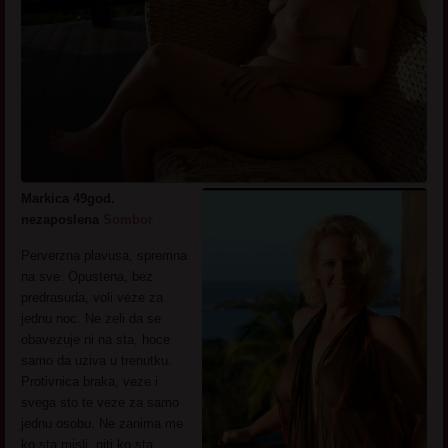
Markica 49god.
nezaposlena
Sombor
Perverzna plavusa, spremna
na sve. Opustena, bez
predrasuda, voli veze za
jednu noc. Ne zeli da se
obavezuje ni na sta, hoce
samo da uziva u trenutku.
Protivnica braka, veze i
svega sto te veze za samo
jednu osobu. Ne zanima me
ko sta misli, niti ko sta