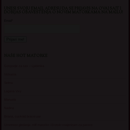
UNESI SVOJU EMAIL ADRESU DA SE PRIJAVIS NA OVAJ SAJT I
DOBIJAS OBAVESTENJA O NOVIM MATORKAMA NA MAILU!
Email*
NAŠE HOT MATORKE
Gospodje za sex – Ljubimka
Vickasta
Selma
Lagana Vixy
Manuela
Nadina
Briana, cuckold bracni par
Umetnost gledanja: milf matorke i Erotski voajerizam za parove