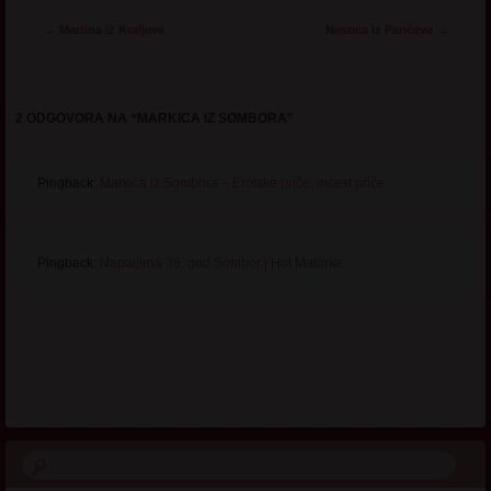
Post navigation
←
Martina iz Kraljeva
Nastica iz Pančeva
→
2 ODGOVORA NA “
MARKICA IZ SOMBORA
”
Pingback:
Markica iz Sombora – Erotske priče, incest priče
Pingback:
Napaljena 38. god Sombor | Hot Matorke
.