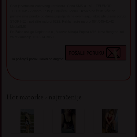
Chat je virtualno-zabavnog karaktera. Cena SMS-a - A1 - TELENOR -
TELEKOM: 72 dinara. PDV je uključen u cenu. Ukoliko ne želite više da
primate sms poruke od dama prijavljenih na ovom sajtu, ukucajte u sms poruci
STOP HEJ i pošaljite na broj 6292. Reklamacije na broj 064/045-41-42
MediaSMS
Pružalac usluge Dopler d.o.o., Bulevar Mihajla Pupina 6/16, Novi Beograd, tel.
za reklamacije: 011/214-3050
Da pošalješ poruku klikni na dugme:
Hot matorke - najtraženije