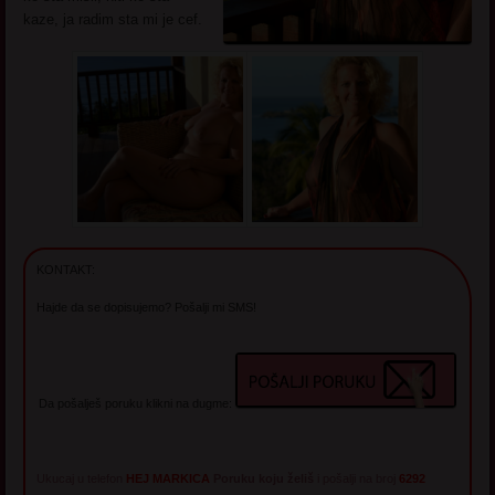
kaze, ja radim sta mi je cef.
KONTAKT:
Hajde da se dopisujemo? Pošalji mi SMS!
Da pošalješ poruku klikni na dugme:
Ukucaj u telefon
HEJ MARKICA
Poruku koju želiš
i pošalji na broj
6292