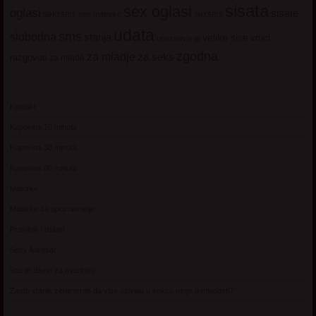
sisata
sex oglasi
oglasi
sisate
sekssms
sexsms
sex matorke
udata
sms
slobodna
starija
velike sise
vruci
upoznavanje
zgodna
za mladje
za seks
razgovori
za mlade
Kontakt
Kupovina 10 minuta
Kupovina 30 minuta
Kupovina 60 minuta
Matorke
Matorke za upoznavanje
Pravilnik i uslovi
Sexy Adresar
Starije dame za avanturu
Zasto starije zene tvrde da vise uzivaju u seksu nego u mladosti?