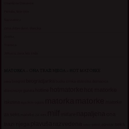
Usamljena Dlakavica
Persida, fetis sms
Razvratnica
Zena dobre duse, Marcika
Zverka
Transica
Jelisava, zena bez stida
MATORKA – ONA TRAŽI NJEGA – HOT MATORKE
beogradjanka
crnka
domacica
beograd
baka
bucka
diskretna
hotmatorke
hot matorke
hotline
guzata
dopisivanje
matorke
matorka
iskusna
matorke
licni oglasi
lepa
milf
napaljena
ona
milfare
za seks
matorke za sex
plavuša
razvedena
trazi njega
seks
seksi adresar
seksi