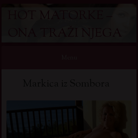
HOT MATORKE –
ONA TRAŽI NJEGA
Menu
Skip
Markica iz Sombora
to
content