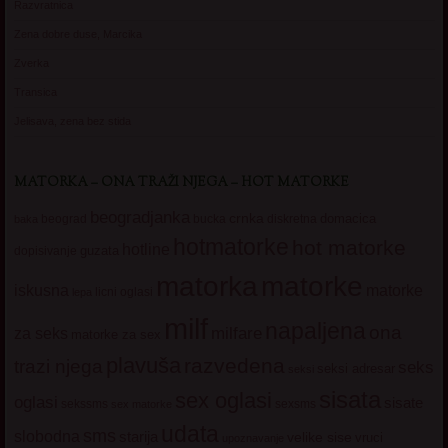
Razvratnica
Zena dobre duse, Marcika
Zverka
Transica
Jelisava, zena bez stida
MATORKA – ONA TRAŽI NJEGA – HOT MATORKE
beogradjanka
crnka
domacica
beograd
baka
bucka
diskretna
hotmatorke
hot matorke
hotline
guzata
dopisivanje
matorke
matorka
iskusna
matorke
licni oglasi
lepa
milf
napaljena
ona
milfare
za seks
matorke za sex
plavuša
razvedena
trazi njega
seks
seksi adresar
seksi
sisata
sex oglasi
oglasi
sisate
sekssms
sexsms
sex matorke
udata
sms
slobodna
starija
velike sise
vruci
upoznavanje