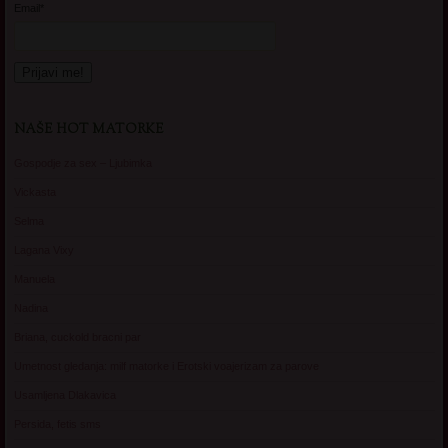
Email*
NAŠE HOT MATORKE
Gospodje za sex – Ljubimka
Vickasta
Selma
Lagana Vixy
Manuela
Nadina
Briana, cuckold bracni par
Umetnost gledanja: milf matorke i Erotski voajerizam za parove
Usamljena Dlakavica
Persida, fetis sms