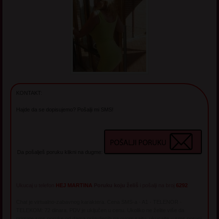
KONTAKT:
Hajde da se dopisujemo? Pošalji mi SMS!
Da pošalješ poruku klikni na dugme:
Ukucaj u telefon
HEJ MARTINA
Poruku koju želiš
i pošalji na broj
6292
Chat je virtualno-zabavnog karaktera. Cena SMS-a - A1 - TELENOR -
TELEKOM: 72 dinara. PDV je uključen u cenu. Ukoliko ne želite više da
primate sms poruke od dama prijavljenih na ovom sajtu, ukucajte u sms poruci