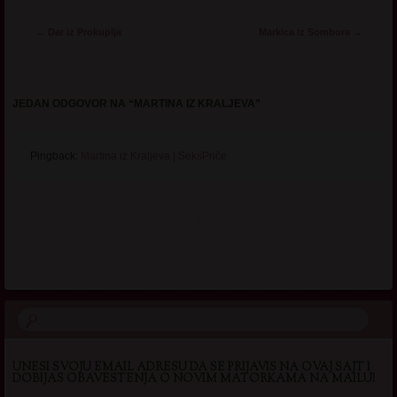
Post navigation
←
Dar iz Prokuplja
Markica iz Sombora
→
JEDAN ODGOVOR NA “
MARTINA IZ KRALJEVA
”
Pingback:
Martina iz Kraljeva | SeksPriče
.
UNESI SVOJU EMAIL ADRESU DA SE PRIJAVIS NA OVAJ SAJT I
DOBIJAS OBAVESTENJA O NOVIM MATORKAMA NA MAILU!