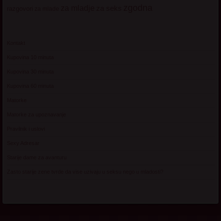
zgodna
za mladje
za seks
razgovori
za mlade
Kontakt
Kupovina 10 minuta
Kupovina 30 minuta
Kupovina 60 minuta
Matorke
Matorke za upoznavanje
Pravilnik i uslovi
Sexy Adresar
Starije dame za avanturu
Zasto starije zene tvrde da vise uzivaju u seksu nego u mladosti?