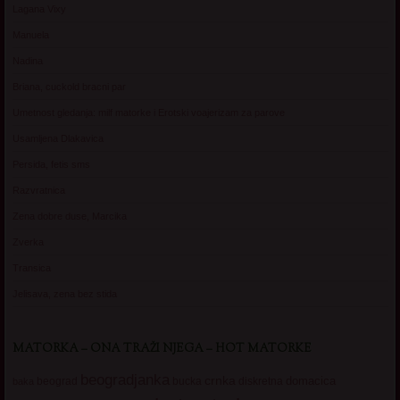
Lagana Vixy
Manuela
Nadina
Briana, cuckold bracni par
Umetnost gledanja: milf matorke i Erotski voajerizam za parove
Usamljena Dlakavica
Persida, fetis sms
Razvratnica
Zena dobre duse, Marcika
Zverka
Transica
Jelisava, zena bez stida
MATORKA – ONA TRAŽI NJEGA – HOT MATORKE
beogradjanka
crnka
domacica
beograd
baka
bucka
diskretna