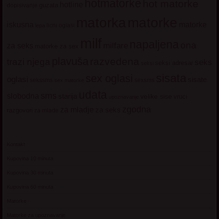
hotmatorke
hot matorke
hotline
guzata
dopisivanje
matorke
matorka
iskusna
matorke
licni oglasi
lepa
milf
napaljena
ona
milfare
za seks
matorke za sex
plavuša
razvedena
trazi njega
seks
seksi adresar
seksi
sisata
sex oglasi
oglasi
sisate
sekssms
sexsms
sex matorke
udata
sms
slobodna
starija
velike sise
vruci
upoznavanje
zgodna
za mladje
za seks
razgovori
za mlade
Kontakt
Kupovina 10 minuta
Kupovina 30 minuta
Kupovina 60 minuta
Matorke
Matorke za upoznavanje