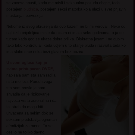
se zavesa spusti, kada me misli i seksualna pozuda obgrle, tada
postajem
bludnica
, postajem seksi matorka koja ulazi u svet prljavih
mastarija i perverzija.
Nekome iz svog okruzenja da ovo kazem ne bi mi verovali. Neke od
najblizih prijateljica misle da nisam ni imala seks godinama, a ja se
tucam kada god se ukaze dobra prilika. Diskretna jesam i ne gubim
tako lako kontrolu ali kada udjem u to stanje bluda i razvrata tada ko
ima slabo srce neka bezi glavom bez obzira.
U svom oglasu koji je
svima pristupacan OVDE,
napisala sam sta sam radila
i sta me lozi. Pored svega
sto sam prosla ja sam
shvatila da je rizikovanje
najveca vrsta adrenalina i da
taj strah da mogu biti
uhvacena sa nekim dok se
seksam predstavlja ogroman
afrodizijak za mene. To se i
desilo ne toliko davno.