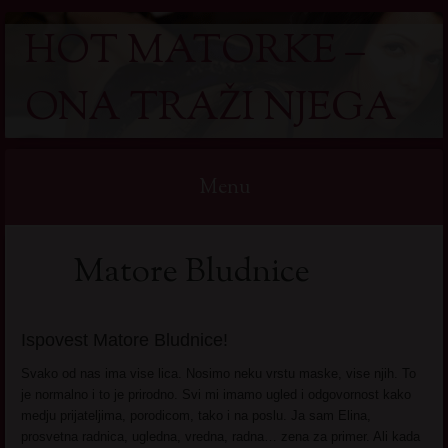
HOT MATORKE –
ONA TRAŽI NJEGA
Menu
Skip
Matore Bludnice
to
content
Ispovest Matore Bludnice!
Svako od nas ima vise lica. Nosimo neku vrstu maske, vise njih. To
je normalno i to je prirodno. Svi mi imamo ugled i odgovornost kako
medju prijateljima, porodicom, tako i na poslu. Ja sam Elina,
prosvetna radnica, ugledna, vredna, radna… zena za primer. Ali kada