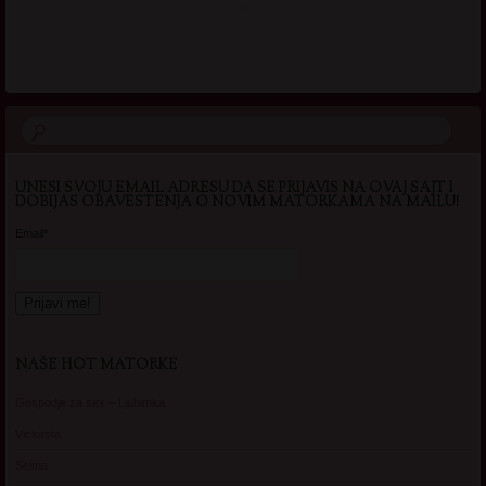
.
UNESI SVOJU EMAIL ADRESU DA SE PRIJAVIS NA OVAJ SAJT I
DOBIJAS OBAVESTENJA O NOVIM MATORKAMA NA MAILU!
Email*
NAŠE HOT MATORKE
Gospodje za sex – Ljubimka
Vickasta
Selma