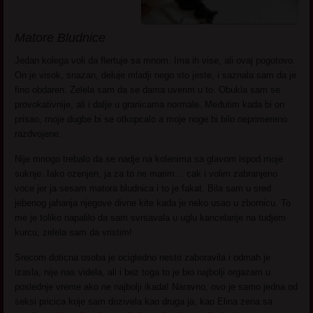
Matore Bludnice
Jedan kolega voli da flertuje sa mnom. Ima ih vise, ali ovaj pogotovo.
On je visok, snazan, deluje mladji nego sto jeste, i saznala sam da je
fino obdaren. Zelela sam da se dama uverim u to. Obukla sam se
provokativnije, ali i dalje u granicama normale. Međutim kada bi on
prisao, moje dugbe bi se otkopcalo a moje noge bi bilo neprimereno
razdvojene.
Nije mnogo trebalo da se nadje na kolenima sa glavom ispod moje
suknje. Iako ozenjen, ja za to ne marim… cak i volim zabranjeno
voce jer ja sesam matora bludnica i to je fakat. Bila sam u sred
jebenog jahanja njegove divne kite kada je neko usao u zbornicu. To
me je toliko napalilo da sam svrsavala u uglu kancelarije na tudjem
kurcu, zelela sam da vristim!
Srecom doticna osoba je ocigledno nesto zaboravila i odmah je
izasla, nije nas videla, ali i bez toga to je bio najbolji orgazam u
poslednje vreme ako ne najbolji ikada! Naravno, ovo je samo jedna od
seksi pricica koje sam dozivela kao druga ja, kao Elina zena sa