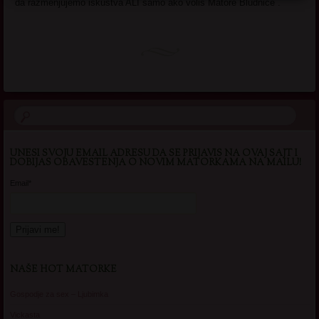
da razmenjujemo iskustva ALI samo ako voliš Matore Bludnice .
UNESI SVOJU EMAIL ADRESU DA SE PRIJAVIS NA OVAJ SAJT I
DOBIJAS OBAVESTENJA O NOVIM MATORKAMA NA MAILU!
Email*
NAŠE HOT MATORKE
Gospodje za sex – Ljubimka
Vickasta