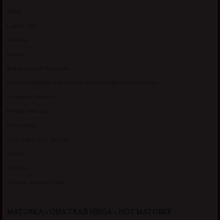
Selma
Lagana Vixy
Manuela
Nadina
Briana, cuckold bracni par
Umetnost gledanja: milf matorke i Erotski voajerizam za parove
Usamljena Dlakavica
Persida, fetis sms
Razvratnica
Zena dobre duse, Marcika
Zverka
Transica
Jelisava, zena bez stida
MATORKA – ONA TRAŽI NJEGA – HOT MATORKE