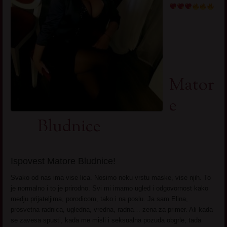
Mator
e
Bludnice
Ispovest Matore Bludnice!
Svako od nas ima vise lica. Nosimo neku vrstu maske, vise njih. To
je normalno i to je prirodno. Svi mi imamo ugled i odgovornost kako
medju prijateljima, porodicom, tako i na poslu. Ja sam Elina,
prosvetna radnica, ugledna, vredna, radna… zena za primer. Ali kada
se zavesa spusti, kada me misli i seksualna pozuda obgrle, tada