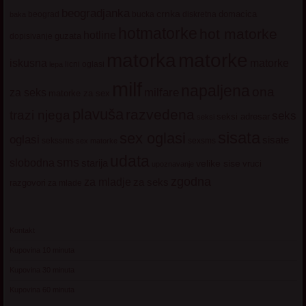
beogradjanka
crnka
domacica
beograd
baka
bucka
diskretna
hotmatorke
hot matorke
hotline
guzata
dopisivanje
matorke
matorka
iskusna
matorke
licni oglasi
lepa
milf
napaljena
ona
milfare
za seks
matorke za sex
plavuša
razvedena
trazi njega
seks
seksi adresar
seksi
sisata
sex oglasi
oglasi
sisate
sekssms
sexsms
sex matorke
udata
sms
slobodna
starija
velike sise
vruci
upoznavanje
zgodna
za mladje
za seks
razgovori
za mlade
Kontakt
Kupovina 10 minuta
Kupovina 30 minuta
Kupovina 60 minuta