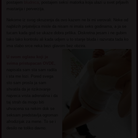
postajem
bludnica
, postajem seksi matorka koja ulazi u svet prljavih
mastarija i perverzija.
Nekome iz svog okruzenja da ovo kazem ne bi mi verovali. Neke od
najblizih prijateljica misle da nisam ni imala seks godinama, a ja se
tucam kada god se ukaze dobra prilika. Diskretna jesam i ne gubim
tako lako kontrolu ali kada udjem u to stanje bluda i razvrata tada ko
ima slabo srce neka bezi glavom bez obzira.
U svom oglasu koji je
svima pristupacan OVDE,
napisala sam sta sam radila
i sta me lozi. Pored svega
sto sam prosla ja sam
shvatila da je rizikovanje
najveca vrsta adrenalina i da
taj strah da mogu biti
uhvacena sa nekim dok se
seksam predstavlja ogroman
afrodizijak za mene. To se i
desilo ne toliko davno.