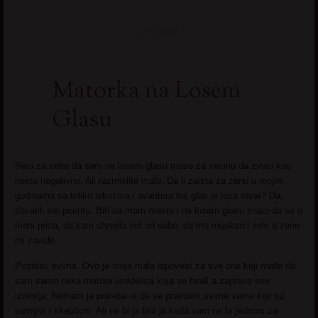
Matorka na Losem
Glasu
Reci za sebe da sam na losem glasu moze za vecinu da zvuci kao
nesto negativno. Ali razmislite malo. Da li zaista za zenu u mojim
godinama sa toliko iskustva i avantura los glas je losa stvar? Da,
shvatili ste poentu. Biti na mom mestu i na losem glasu znaci da se o
meni prica, da sam stvorila mit od sebe, da me muskarci zele a zene
mi zavide.
Pozdrav svima. Ovo je moja mala ispovest za sve one koji misle da
sam samo neka matora usedelica koja se hvali a zapravo sve
izmislja. Nemam ja potrebe ni da se pravdam svima vama koji su
sumljivi i skepticni. Ali ne bi ja bila ja kada vam ne bi jednom za