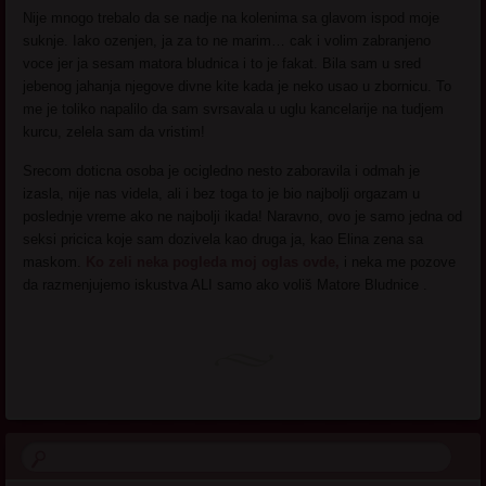
Nije mnogo trebalo da se nadje na kolenima sa glavom ispod moje
suknje. Iako ozenjen, ja za to ne marim… cak i volim zabranjeno
voce jer ja sesam matora bludnica i to je fakat. Bila sam u sred
jebenog jahanja njegove divne kite kada je neko usao u zbornicu. To
me je toliko napalilo da sam svrsavala u uglu kancelarije na tudjem
kurcu, zelela sam da vristim!
Srecom doticna osoba je ocigledno nesto zaboravila i odmah je
izasla, nije nas videla, ali i bez toga to je bio najbolji orgazam u
poslednje vreme ako ne najbolji ikada! Naravno, ovo je samo jedna od
seksi pricica koje sam dozivela kao druga ja, kao Elina zena sa
maskom.
Ko zeli neka pogleda moj oglas ovde,
i neka me pozove
da razmenjujemo iskustva ALI samo ako voliš Matore Bludnice .