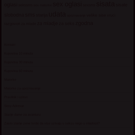
sisata
sex oglasi
oglasi
sisate
sekssms
sexsms
sex matorke
udata
sms
slobodna
starija
velike sise
vruci
upoznavanje
zgodna
za mladje
za seks
razgovori
za mlade
Kontakt
Kupovina 10 minuta
Kupovina 30 minuta
Kupovina 60 minuta
Matorke
Matorke za upoznavanje
Pravilnik i uslovi
Sexy Adresar
Starije dame za avanturu
Zasto starije zene tvrde da vise uzivaju u seksu nego u mladosti?