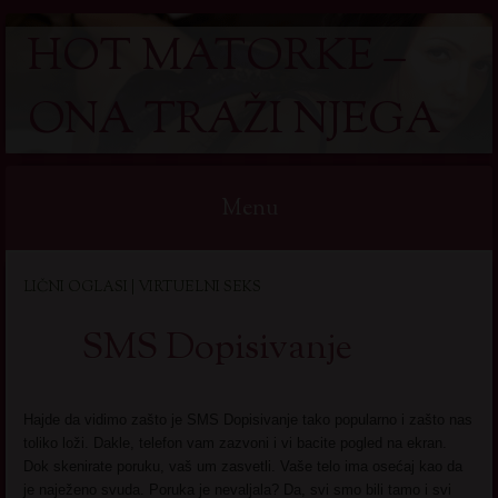
HOT MATORKE –
ONA TRAŽI NJEGA
Menu
Skip
LIČNI OGLASI | VIRTUELNI SEKS
to
content
SMS Dopisivanje
Hajde da vidimo zašto je SMS Dopisivanje tako popularno i zašto nas
toliko loži. Dakle, telefon vam zazvoni i vi bacite pogled na ekran.
Dok skenirate poruku, vaš um zasvetli. Vaše telo ima osećaj kao da
je naježeno svuda. Poruka je nevaljala? Da, svi smo bili tamo i svi