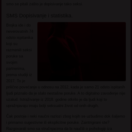
smo se pitali zašto je dopisivanje tako seksi.
SMS Dopisivanje i statistika.
Brojka ide i do
neverovatnih 74
odsto ispitanika
koji su
razmenili seksi
poruke sa
svojim
partnerima,
prema studiji iz
2017. To je
prilično povećanje u odnosu na 2012, kada je samo 21 odsto ispitanih
ljudi priznalo da je slalo nestašne poruke. A to digitalno zavođenje nije
uzalud. Istraživanje iz 2018. godine otkrilo je da ljudi koji to
upražnjavaju imaju bolji seksualni život od onih drugih.
Čak postoje i neki naučni razlozi zbog kojih se uzbudimo dok šaljemo
i primamo sugestivne ili eksplicitne poruke. Zaintrigirani ste?
Razgovarali smo sa stručnjacima da bi naučili o psihologiji iza