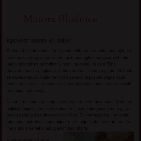
Matore Bludnice
Ispovest Matore Bludnice!
Svako od nas ima vise lica. Nosimo neku vrstu maske, vise njih. To
je normalno i to je prirodno. Svi mi imamo ugled i odgovornost kako
medju prijateljima, porodicom, tako i na poslu. Ja sam Elina,
prosvetna radnica, ugledna, vredna, radna… zena za primer. Ali kada
se zavesa spusti, kada me misli i seksualna pozuda obgrle, tada
postajem
bludnica
, postajem seksi matorka koja ulazi u svet prljavih
mastarija i perverzija.
Nekome iz svog okruzenja da ovo kazem ne bi mi verovali. Neke od
najblizih prijateljica misle da nisam ni imala seks godinama, a ja se
tucam kada god se ukaze dobra prilika. Diskretna jesam i ne gubim
tako lako kontrolu ali kada udjem u to stanje bluda i razvrata tada ko
ima slabo srce neka bezi glavom bez obzira.
U svom oglasu koji je