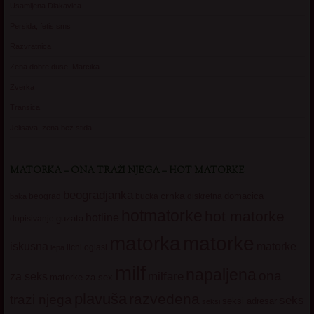
Usamljena Dlakavica
Persida, fetis sms
Razvratnica
Zena dobre duse, Marcika
Zverka
Transica
Jelisava, zena bez stida
MATORKA – ONA TRAŽI NJEGA – HOT MATORKE
beogradjanka
crnka
domacica
beograd
baka
bucka
diskretna
hotmatorke
hot matorke
hotline
guzata
dopisivanje
matorke
matorka
iskusna
matorke
licni oglasi
lepa
milf
napaljena
ona
milfare
za seks
matorke za sex
plavuša
razvedena
trazi njega
seks
seksi adresar
seksi