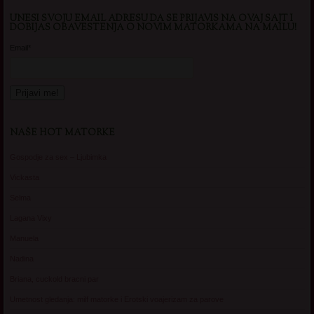
UNESI SVOJU EMAIL ADRESU DA SE PRIJAVIS NA OVAJ SAJT I
DOBIJAS OBAVESTENJA O NOVIM MATORKAMA NA MAILU!
Email*
NAŠE HOT MATORKE
Gospodje za sex – Ljubimka
Vickasta
Selma
Lagana Vixy
Manuela
Nadina
Briana, cuckold bracni par
Umetnost gledanja: milf matorke i Erotski voajerizam za parove