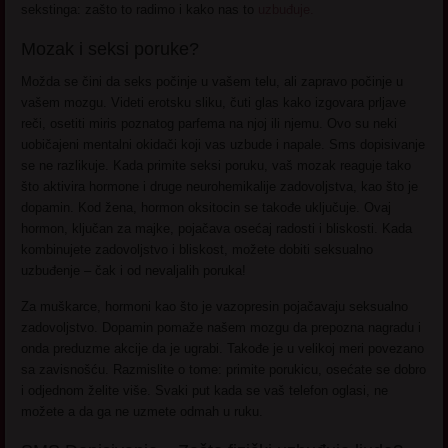
sekstinga: zašto to radimo i kako nas to
uzbuđuje.
Mozak i seksi poruke?
Možda se čini da seks počinje u vašem telu, ali zapravo počinje u
vašem mozgu. Videti erotsku sliku, čuti glas kako izgovara prljave
reči, osetiti miris poznatog parfema na njoj ili njemu. Ovo su neki
uobičajeni mentalni okidači koji vas uzbude i napale. Sms dopisivanje
se ne razlikuje. Kada primite seksi poruku, vaš mozak reaguje tako
što aktivira hormone i druge neurohemikalije zadovoljstva, kao što je
dopamin. Kod žena, hormon oksitocin se takođe uključuje. Ovaj
hormon, ključan za majke, pojačava osećaj radosti i bliskosti. Kada
kombinujete zadovoljstvo i bliskost, možete dobiti seksualno
uzbuđenje – čak i od nevaljalih poruka!
Za muškarce, hormoni kao što je vazopresin pojačavaju seksualno
zadovoljstvo. Dopamin pomaže našem mozgu da prepozna nagradu i
onda preduzme akcije da je ugrabi. Takođe je u velikoj meri povezano
sa zavisnošću. Razmislite o tome: primite porukicu, osećate se dobro
i odjednom želite više. Svaki put kada se vaš telefon oglasi, ne
možete a da ga ne uzmete odmah u ruku.