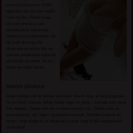
svima pristupacan OVDE,
napisala sam sta sam radila
i sta me lozi. Pored svega
sto sam prosla ja sam
shvatila da je rizikovanje
najveca vrsta adrenalina i da
taj strah da mogu biti
uhvacena sa nekim dok se
seksam predstavlja ogroman
afrodizijak za mene. To se i
desilo ne toliko davno.
Matore Bludnice
Jedan kolega voli da flertuje sa mnom. Ima ih vise, ali ovaj pogotovo.
On je visok, snazan, deluje mladji nego sto jeste, i saznala sam da je
fino obdaren. Zelela sam da se dama uverim u to. Obukla sam se
provokativnije, ali i dalje u granicama normale. Međutim kada bi on
prisao, moje dugbe bi se otkopcalo a moje noge bi bilo neprimereno
razdvojene.