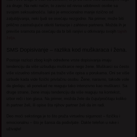
za druge. Na neki način, to zavisi od nivoa udobnosti osobe sa
svojom seksualnošću. Iako je emocionalno manje rizično od
zaljubljivanja, neki ljudi se osećaju nezgodno. Na primer, može biti
prilično zastrašujuće otkriti fantazije i zahteve partnera. Možda ih je
previše sramota pa osećaju da bi bili ranjivi u otkrivanju svojih
tajnih
želja.
SMS Dopisivanje – razlika kod muškaraca i žena.
Postoje razlozi zbog kojih određene vrste dopisivanja imaju
tendenciju da više uzbuđuju muškarce nego žene. Muškarci su često
više vizuelno stimulisani pa traže više opisa u porukama. Oni se više
uzbude kada vide fizički privlačnu osobu. Žene, naravno, takođe vole
da gledaju, ali ponekad ne reaguju tako intenzivno kao muškarci. Sa
druge strane, žene imaju tendenciju da više reaguju na kontekst,
izbor reči i ton glasa. Na primer, možda žele da čuju/pročitaju koliko
ih partner želi, ili opise šta njihov partner želi da im radi.
Deo moći sekstinga je to što pruža virtuelnu sigurnost – fizičku i
emocionalnu – što je šansa da podivljate. Dakle telefon u ruke i
uživajte!