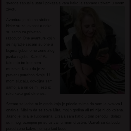
svagda zapusila usta i pokazala vam kako ja zapravo uzivam u ovom
zivotu.
Avantura je bilo na stotine.
Neke su za javnost a neke
su samo za privatan
razgovor. One avanture kojih
se najradje secam su one u
kojima ljubomorne zene zlog
jezika najebu. Kako? Pa
tako sto im kresnem
muzeve. Kazu da je za
prevaru potrebno dvoje. U
mom slucaju, dovoljna sam
samo ja a on ce mi jesti iz
ruku kako god okrenes.
Secam se jedne tu iz grada koja je pricala svima da sam ja ovakva i
onakva. Mislim da se zove Mira, mojih godina ali mi nije ni do kolena.
Jasno je, bila je ljubomorna. Drzala sam kafic u tom periodu i dolazili
su mnogi ozenjeni jer su uzivali u mom drustvu. Uzivali su da budu
pored zene kakvu nemaju kod kuce.