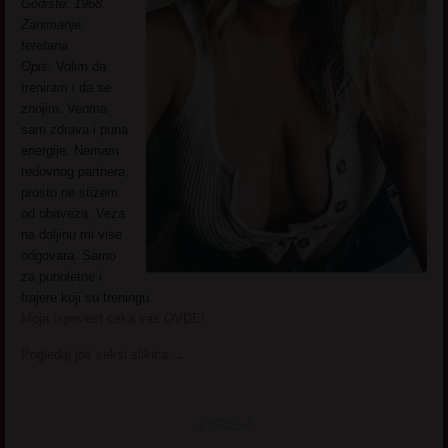
Godiste: 1968.
Zanimanje:
teretana
Opis:
Volim da
treniram i da se
znojim. Veoma
sam zdrava i puna
energije. Nemam
redovnog partnera,
prosto ne stizem
od obaveza. Veza
na daljinu mi vise
odgovara. Samo
za punoletne i
frajere koji su treningu.
Moja Ispovest ceka vas OVDE!
Pogledaj još seksi slikica
→