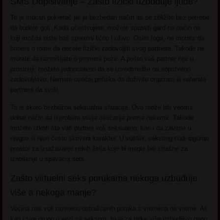
SMS Dopisivanje – Zašto fizički uzbuđuje ljude?
To je moćan pokretač jer je bezbedan način da se zbližite bez potrebe
da budete goli. Kada učestvujete, možete spustiti gard na način na
koji možda niste baš spremni lično i uživo. Osim toga, ne morate da
brinete o tome da nećete fizički zadovoljiti svog partnera. Takođe ne
morate da razmišljate o promeni poze. A pošto vaš partner nije u
prostoriji, možete jednostavno da se usredsredite na sopstveno
zadovoljstvo. Nemate osećaj pritiska da doživite orgazam ili naterate
partnera da svrši.
To je skoro bezbrižna seksualna situacija. Ovo može biti veoma
dobar način da isprobate svoja osećanja prema nekome. Takođe
možete otkriti šta vaš partner voli seksualno, kao i da zavirite u
njegov ili njen često skriveni karakter. U suštini, seksting nudi siguran
prostor za izražavanje nekih želja koje bi mogle biti strašne za
iznošenje u spavaćoj sobi.
Zašto virtuelni seks porukama nekoga uzbuđuje
više a nekoga manje?
Većina nas voli razmenu ostrašćenih poruka s vremena na vreme. Ali
kao i sve drugo u vezi sa seksom, to je za neke više uzbudljivo nego