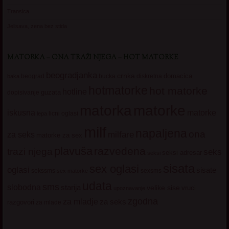
Transica
Jelisava, zena bez stida
MATORKA – ONA TRAŽI NJEGA – HOT MATORKE
beogradjanka
crnka
domacica
beograd
baka
bucka
diskretna
hotmatorke
hot matorke
hotline
guzata
dopisivanje
matorke
matorka
iskusna
matorke
licni oglasi
lepa
milf
napaljena
ona
milfare
za seks
matorke za sex
plavuša
razvedena
trazi njega
seks
seksi adresar
seksi
sisata
sex oglasi
oglasi
sisate
sekssms
sexsms
sex matorke
udata
sms
slobodna
starija
velike sise
vruci
upoznavanje
zgodna
za mladje
za seks
razgovori
za mlade