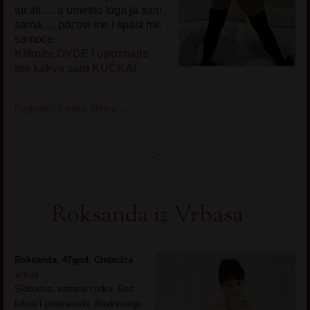
tucati…. a umesto toga ja sam
sama…. pozovi me i spasi me
samoce.
Kliknite OVDE i upoznajte
me kakva sam KUČKA!
Pogledaj još seksi slikica
→
Roksanda iz Vrbasa
Roksanda, 47god. Cistacica
Vrbas
Slobodna, vatrena crnka. Bez
tabua I predrasuda. Bludnicenje