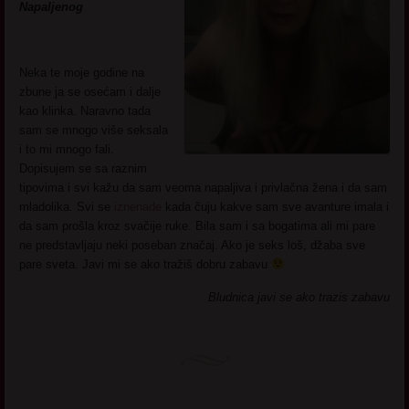
Napaljenog
Neka te moje godine na
zbune ja se osećam i dalje
kao klinka. Naravno tada
sam se mnogo više seksala
i to mi mnogo fali.
Dopisujem se sa raznim
tipovima i svi kažu da sam veoma napaljiva i privlačna žena i da sam
mladolika. Svi se
iznenade
kada čuju kakve sam sve avanture imala i
da sam prošla kroz svačije ruke. Bila sam i sa bogatima ali mi pare
ne predstavljaju neki poseban značaj. Ako je seks loš, džaba sve
pare sveta. Javi mi se ako tražiš dobru zabavu
Bludnica javi se ako trazis zabavu