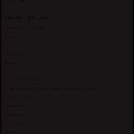
NAŠE HOT MATORKE
Gospodje za sex – Ljubimka
Vickasta
Selma
Lagana Vixy
Manuela
Nadina
Briana, cuckold bracni par
Umetnost gledanja: milf matorke i Erotski voajerizam za parove
Usamljena Dlakavica
Persida, fetis sms
Razvratnica
Zena dobre duse, Marcika
Zverka