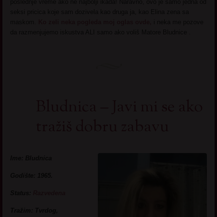
poslednje vreme ako ne najbolji ikada! Naravno, ovo je samo jedna od
seksi pricica koje sam dozivela kao druga ja, kao Elina zena sa
maskom.
Ko zeli neka pogleda moj oglas ovde,
i neka me pozove
da razmenjujemo iskustva ALI samo ako voliš Matore Bludnice .
Bludnica – Javi mi se ako
tražiš dobru zabavu
Ime: Bludnica
Godište: 1965.
Status:
Razvedena
Tražim: Tvrdog,