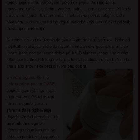
medju prijateljima, porodicom, tako i na poslu. Ja sam Elina,
prosvetna radnica, ugledna, vredna, radna… zena za primer. Ali kada
se zavesa spusti, kada me misli i seksualna pozuda obgrle, tada
postajem
bludnica
, postajem seksi matorka koja ulazi u svet prljavih
mastarija i perverzija.
Nekome iz svog okruzenja da ovo kazem ne bi mi verovali. Neke od
najblizih prijateljica misle da nisam ni imala seks godinama, a ja se
tucam kada god se ukaze dobra prilika. Diskretna jesam i ne gubim
tako lako kontrolu ali kada udjem u to stanje bluda i razvrata tada ko
ima slabo srce neka bezi glavom bez obzira.
U svom oglasu koji je
svima pristupacan OVDE,
napisala sam sta sam radila
i sta me lozi. Pored svega
sto sam prosla ja sam
shvatila da je rizikovanje
najveca vrsta adrenalina i da
taj strah da mogu biti
uhvacena sa nekim dok se
seksam predstavlja ogroman