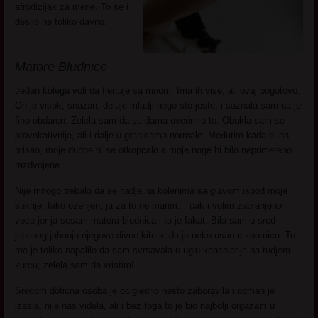
afrodizijak za mene. To se i
desilo ne toliko davno.
Matore Bludnice
Jedan kolega voli da flertuje sa mnom. Ima ih vise, ali ovaj pogotovo.
On je visok, snazan, deluje mladji nego sto jeste, i saznala sam da je
fino obdaren. Zelela sam da se dama uverim u to. Obukla sam se
provokativnije, ali i dalje u granicama normale. Međutim kada bi on
prisao, moje dugbe bi se otkopcalo a moje noge bi bilo neprimereno
razdvojene.
Nije mnogo trebalo da se nadje na kolenima sa glavom ispod moje
suknje. Iako ozenjen, ja za to ne marim… cak i volim zabranjeno
voce jer ja sesam matora bludnica i to je fakat. Bila sam u sred
jebenog jahanja njegove divne kite kada je neko usao u zbornicu. To
me je toliko napalilo da sam svrsavala u uglu kancelarije na tudjem
kurcu, zelela sam da vristim!
Srecom doticna osoba je ocigledno nesto zaboravila i odmah je
izasla, nije nas videla, ali i bez toga to je bio najbolji orgazam u