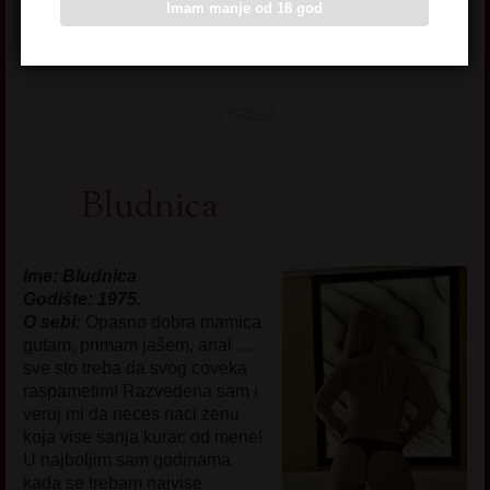
Imam manje od 18 god
Pogledaj još seksi slikica
→
Bludnica
Ime: Bludnica
Godište: 1975.
O sebi:
Opasno dobra mamica
gutam, primam jašem, anal …
sve sto treba da svog coveka
raspametim! Razvedena sam i
veruj mi da neces naci zenu
koja vise sanja kurac od mene!
U najboljim sam godinama
kada se trebam najvise