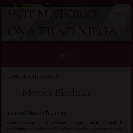
HOT MATORKE –
ONA TRAŽI NJEGA
Menu
Skip
LIČNI OGLASI | BLUDNICA
to
content
Matore Bludnice
Ispovest Matore Bludnice!
Svako od nas ima vise lica. Nosimo neku vrstu maske, vise njih. To
je normalno i to je prirodno. Svi mi imamo ugled i odgovornost kako