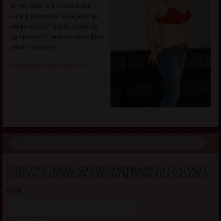
je moj hobi. U krevetu drolja, u
kuhinji domacica. Koje je tvoje
omiljeno jelo? Mozda znam da
ga spremim? Javi se, nestrpljivo
cekam da cujem.
Pogledaj još seksi slikica
→
UNESI SVOJU EMAIL ADRESU DA SE PRIJAVIS NA OVAJ SAJT I
DOBIJAS OBAVESTENJA O NOVIM MATORKAMA NA MAILU!
Email*