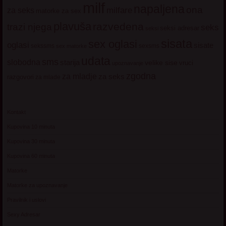
milf
napaljena
ona
milfare
za seks
matorke za sex
plavuša
razvedena
trazi njega
seks
seksi adresar
seksi
sisata
sex oglasi
oglasi
sisate
sekssms
sexsms
sex matorke
udata
sms
slobodna
starija
velike sise
vruci
upoznavanje
zgodna
za mladje
za seks
razgovori
za mlade
Kontakt
Kupovina 10 minuta
Kupovina 30 minuta
Kupovina 60 minuta
Matorke
Matorke za upoznavanje
Pravilnik i uslovi
Sexy Adresar