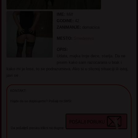
IME:
Milf
GODINE:
42
ZANIMANJE:
domacica
MESTO:
Smederevo
OPIS:
Udata, majka troje dece, starija. Da ne
pisem kako sam razocarana u brak i
kako mi je lose, to se podrazumeva. Ako si u slicnoj situaciji ili istoj,
javi se .
KONTAKT:
Hajde da se dopisujemo? Pošalji mi SMS!
Da pošalješ poruku klikni na dugme: