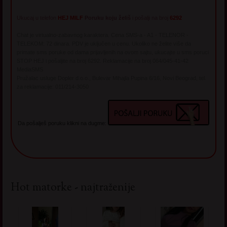
Ukucaj u telefon
HEJ MILF
Poruku koju želiš
i pošalji na broj
6292
Chat je virtualno-zabavnog karaktera. Cena SMS-a - A1 - TELENOR -
TELEKOM: 72 dinara. PDV je uključen u cenu. Ukoliko ne želite više da
primate sms poruke od dama prijavljenih na ovom sajtu, ukucajte u sms poruci
STOP HEJ i pošaljite na broj 6292. Reklamacije na broj 064/045-41-42
MediaSMS
Pružalac usluge Dopler d.o.o., Bulevar Mihajla Pupina 6/16, Novi Beograd, tel.
za reklamacije: 011/214-3050
Da pošalješ poruku klikni na dugme:
Hot matorke - najtraženije