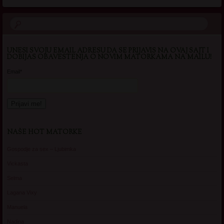
UNESI SVOJU EMAIL ADRESU DA SE PRIJAVIS NA OVAJ SAJT I
DOBIJAS OBAVESTENJA O NOVIM MATORKAMA NA MAILU!
Email*
NAŠE HOT MATORKE
Gospodje za sex – Ljubimka
Vickasta
Selma
Lagana Vixy
Manuela
Nadina