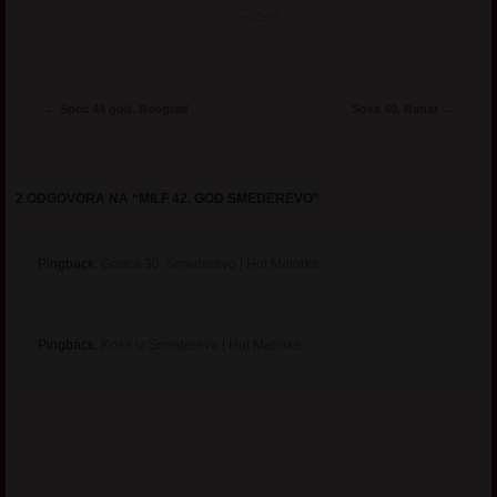
Post navigation
←
Spec 44 god. Beograd
Sosa 49. Banat
→
2 ODGOVORA NA “
MILF 42. GOD SMEDEREVO
”
Pingback:
Gorica 30. Smederevo | Hot Matorke
Pingback:
Kosa iz Smedereva | Hot Matorke
.