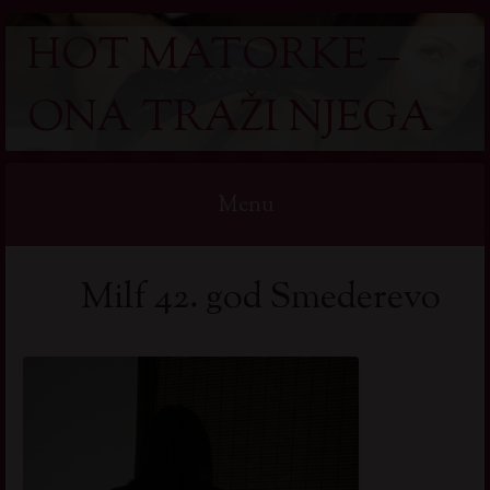
HOT MATORKE –
ONA TRAŽI NJEGA
Menu
Skip
Milf 42. god Smederevo
to
content