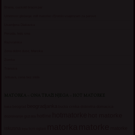
Briana, cuckold bracni par
Umetnost gledanja: milf matorke i Erotski voajerizam za parove
Usamljena Dlakavica
Persida, fetis sms
Razvratnica
Zena dobre duse, Marcika
Zverka
Transica
Jelisava, zena bez stida
MATORKA – ONA TRAŽI NJEGA – HOT MATORKE
beogradjanka
crnka
domacica
beograd
baka
bucka
diskretna
hotmatorke
hot matorke
hotline
guzata
dopisivanje
matorke
matorka
iskusna
matorke
licni oglasi
lepa