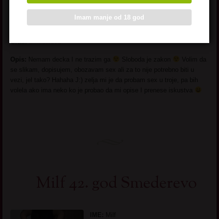
Godine:
30
Imam manje od 18 god
Zanimanje:
Kuvarica
Grad:
Smederevo
Opis:
Nemam decka I ne trazim ga
Sloboda je zakon
Volim da
se slikam, dopisujem, obozavam sex ali za to nije potrebno biti u
vezi, jel tako? Hahaha J:) zelja mi je da probam sex u troje, pa bih
volela ako ima neko ko je probao da mi opise I prenese iskustva
Milf 42. god Smederevo
IME:
Milf