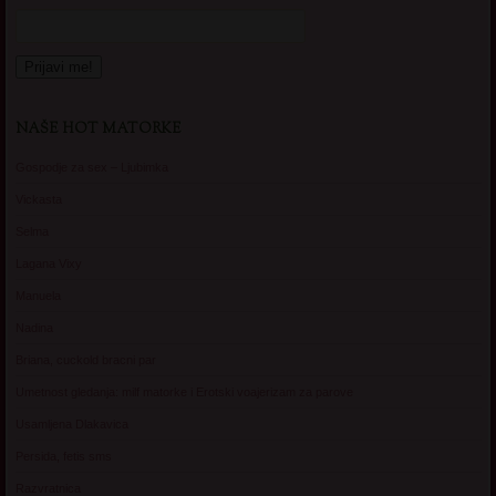
NAŠE HOT MATORKE
Gospodje za sex – Ljubimka
Vickasta
Selma
Lagana Vixy
Manuela
Nadina
Briana, cuckold bracni par
Umetnost gledanja: milf matorke i Erotski voajerizam za parove
Usamljena Dlakavica
Persida, fetis sms
Razvratnica