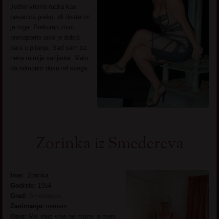
Jedno vreme radila kao
pevacica preko, ali dosta mi
je toga. Preburan zivot,
prenaporno iako je dobra
para u pitanju. Sad sam za
neke mirnije varijante. Malo
da odmorim dusu od svega.
Zorinka iz Smedereva
Ime:
Zorinka
Godiste:
1954
Grad:
Smederevo
Zanimanje:
nemam
Opis:
Moj muz vise ne moze, a meni