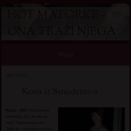
HOT MATORKE –
ONA TRAŽI NJEGA
Menu
Skip
ISPOVESTI
to
content
Kosa iz Smedereva
Kosa – 1977
Smederevo
umetnica. Sve mi ide od
ruke. Talentovana sam.
Tako se i snalazim u zivotu.