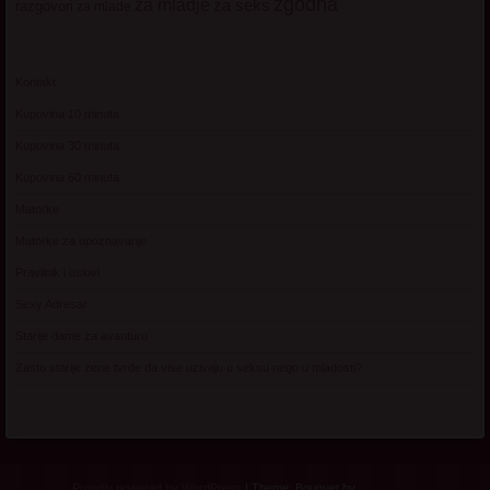
zgodna
za mladje
za seks
razgovori
za mlade
Kontakt
Kupovina 10 minuta
Kupovina 30 minuta
Kupovina 60 minuta
Matorke
Matorke za upoznavanje
Pravilnik i uslovi
Sexy Adresar
Starije dame za avanturu
Zasto starije zene tvrde da vise uzivaju u seksu nego u mladosti?
Proudly powered by WordPress
|
Theme: Bouquet by