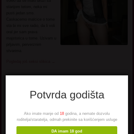
voleo da se malo druzi sa
starijom tetom, neka mi
pusti jedan sms.
Caskacemo malcice o tome
sta bi mi sve radio, da li voli
oral jer sam prava
majstorica u tome. Uzivam u
prljavim, perverznim
stvarima.
Pogledaj još seksi slikica
→
Potvrda godišta
Gorica 30. Smederevo
Ako imate manje od
18
godina, a nemate dozvolu
roditelja/staratelja, odmah prekinite sa korišćenjem usluge
Ime:
Gorica
DA imam 18 god