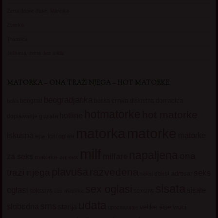
Zena dobre duse, Marcika
Zverka
Transica
Jelisava, zena bez stida
MATORKA – ONA TRAŽI NJEGA – HOT MATORKE
beogradjanka
crnka
domacica
beograd
baka
bucka
diskretna
hotmatorke
hot matorke
hotline
guzata
dopisivanje
matorke
matorka
iskusna
matorke
licni oglasi
lepa
milf
napaljena
ona
milfare
za seks
matorke za sex
plavuša
razvedena
trazi njega
seks
seksi adresar
seksi
sisata
sex oglasi
oglasi
sisate
sekssms
sexsms
sex matorke
udata
sms
slobodna
starija
velike sise
vruci
upoznavanje