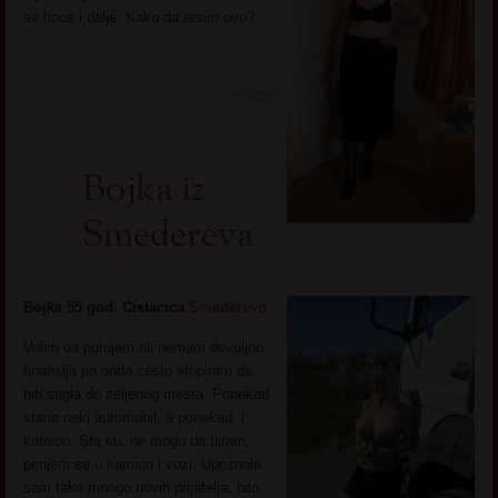
se hoce i dalje. Kako da resim ovo?
Bojka iz
Smedereva
Bojka 55 god. Cistacica
Smederevo
Volim da putujem ali nemam dovoljno
finansija pa onda cesto stopiram da
bih stigla do zeljenog mesta. Ponekad
stane neki automobil, a ponekad i
kamion. Sta cu, ne mogu da biram,
penjem se u kamion i vozi. Upoznala
sam tako mnogo novih prijatelja, bilo