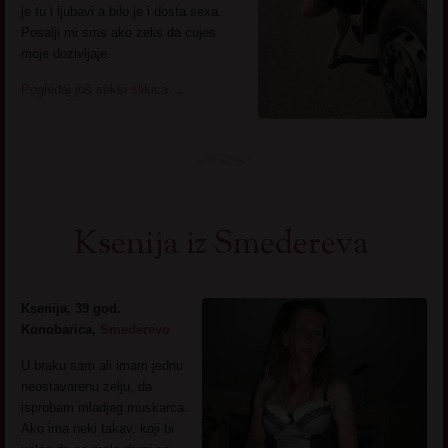
je tu i ljubavi a bilo je i dosta sexa.
Posalji mi sms ako zelis da cujes
moje dozivljaje.
Pogledaj još seksi slikica
→
Ksenija iz Smedereva
Ksenija, 39 god.
Konobarica,
Smederevo
U braku sam ali imam jednu
neostavarenu zelju, da
isprobam mladjeg muskarca.
Ako ima neki takav, koji bi