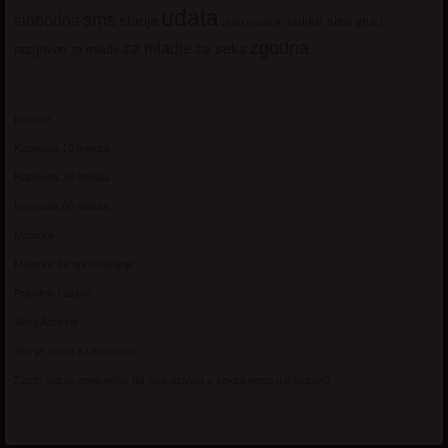
udata
sms
slobodna
starija
velike sise
vruci
upoznavanje
zgodna
za mladje
za seks
razgovori
za mlade
Kontakt
Kupovina 10 minuta
Kupovina 30 minuta
Kupovina 60 minuta
Matorke
Matorke za upoznavanje
Pravilnik i uslovi
Sexy Adresar
Starije dame za avanturu
Zasto starije zene tvrde da vise uzivaju u seksu nego u mladosti?