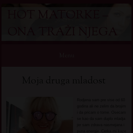
HOT MATORKE –
ONA TRAŽI NJEGA
Menu
Skip
Moja druga mladost
to
content
Rodjena sam pre vise od 60
godina ali ne zelim da brojim
i da pricam o tome. Osecam
se kao da sam duplo mladja
jer sam zdrava nasmejana i
puna energje. Cerka mi kaze