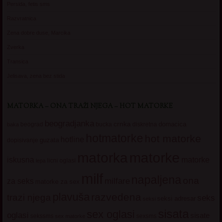
Persida, fetis sms
Razvratnica
Zena dobre duse, Marcika
Zverka
Transica
Jelisava, zena bez stida
MATORKA – ONA TRAŽI NJEGA – HOT MATORKE
beogradjanka
crnka
domacica
beograd
baka
bucka
diskretna
hotmatorke
hot matorke
hotline
guzata
dopisivanje
matorke
matorka
iskusna
matorke
licni oglasi
lepa
milf
napaljena
ona
milfare
za seks
matorke za sex
plavuša
razvedena
trazi njega
seks
seksi adresar
seksi
sisata
sex oglasi
oglasi
sisate
sekssms
sexsms
sex matorke