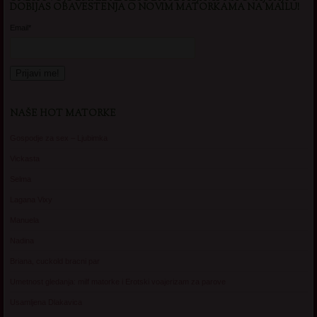
DOBIJAS OBAVESTENJA O NOVIM MATORKAMA NA MAILU!
Email*
NAŠE HOT MATORKE
Gospodje za sex – Ljubimka
Vickasta
Selma
Lagana Vixy
Manuela
Nadina
Briana, cuckold bracni par
Umetnost gledanja: milf matorke i Erotski voajerizam za parove
Usamljena Dlakavica