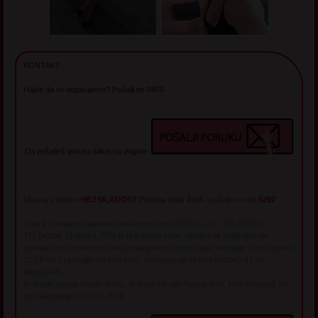
KONTAKT:
Hajde da se dopisujemo? Pošalji mi SMS!
Da pošalješ poruku klikni na dugme:
Ukucaj u telefon
HEJ MLADOST
Poruku koju želiš
i pošalji na broj
6292
Chat je virtualno-zabavnog karaktera. Cena SMS-a - A1 - TELENOR -
TELEKOM: 72 dinara. PDV je uključen u cenu. Ukoliko ne želite više da
primate sms poruke od dama prijavljenih na ovom sajtu, ukucajte u sms poruci
STOP HEJ i pošaljite na broj 6292. Reklamacije na broj 064/045-41-42
MediaSMS
Pružalac usluge Dopler d.o.o., Bulevar Mihajla Pupina 6/16, Novi Beograd, tel.
za reklamacije: 011/214-3050