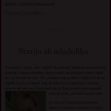
pokajati. Za poruke dostupna uvek.
Pogledaj još seksi slikica
→
Starija ali mladolika
Sve kreće iz glave, zato i kažem da ja jesam Starija ali sam pozitivna
radosna i veoma mladolika. Nema smisla da ubeđujem ljude u nešto
što oni ne žele da čuju. Oni, posebno moje godište i stariji, kao da su
izgubili tu iskru mladosti. Kao da žele da se osete staro i umorno
umesto da budu puni života baš kao ja. Zato ja neću vama govoriti
kako da živite, govoriću samo o sebi.
Ko sam ja? Ja sam jedna prijatna
dama sa iskrenim osmehom sa lepim