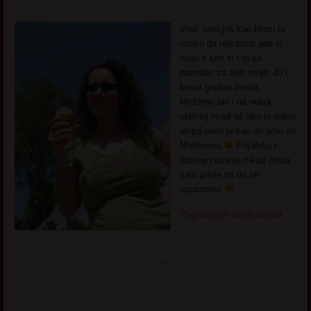
Imali smo još kao klinci tu
izreku da nije bitno gde si
nego s kim si i to se
potvrdilo za ovih mojih 40 i
kusur godina života.
Možemo biti i na nekoj
običnoj livadi ali ako je dobra
ekipa onda je kao da smo na
Maldivima
Prijatelja i
dobrog zezanja nikad dosta
zato pišite mi da se
upoznamo
Pogledaj još seksi slikica
→