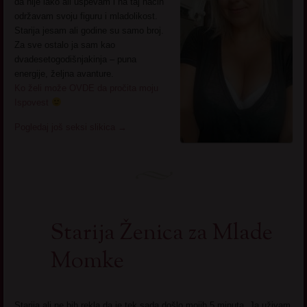
da nije lako ali uspevam i na taj način
održavam svoju figuru i mladolikost.
Starija jesam ali godine su samo broj.
Za sve ostalo ja sam kao
dvadesetogodišnjakinja – puna
energije, željna avanture.
Ko želi može OVDE da pročita moju
Ispovest
Pogledaj još seksi slikica
→
Starija Ženica za Mlade
Momke
Starija ali ne bih rekla da je tek sada došlo mojih 5 minuta. Ja uživam