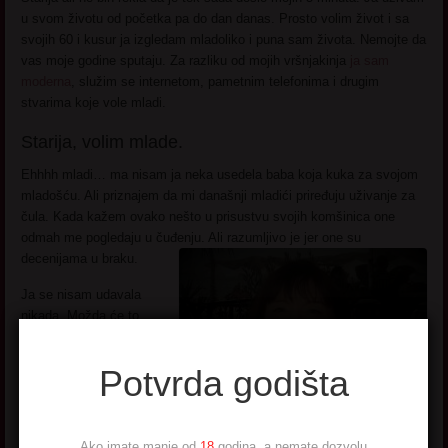
u svom životu od početka pa do dan danas. Prosto volim život i sa
svojih 60 i kusur ja izgledam mladoliko i puna sam života. Nemojte da
vas moje godine sputaju. Za razliku od mojih vršnjakinja
ja sam
moderna
, služim se internetom, pametnim telefonima i drugim
stvarima koje vole mladi.
Starija, volim mlade.
Ehhhh mladi… ma nisam ja neka usedela baba koja kuka za svojom
mladošću. Ali priznajem da mi današnji mladići priređuju uživanje za
čula. Kada kažem ovako nešto u prisustvu svojih komšinica one
odmah me pogledaju u čuđenju. Ali razumljivo je jer one su
decenijama u braku.
Ja se nisam udavala
nikada. Možda će to
nekima zvučati čudno
sa obzirom na moje
Potvrda godišta
godine i lepotu ali to je
tako kako je. Imala sam
ponude, udvarače, bilo
je tu svakojake gospode
Ako imate manje od
18
godina, a nemate dozvolu