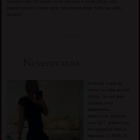
posebno ako ste mladi i puni energije a volite starije tete.
Diskretna sam i čuvam tajne, tako da bez brige. Ljubi vas vaša
Ristana.
Neverovatna
Ne bi bilo u redu da
kazem za sebe da sam
obicna. Ja sam ipak
posebna zena,
neverovatna,
jedinstvena. Rodjena
sam 1977. godine a na
prvi pogled mi ljudi ne
daju vise od 30-35. To