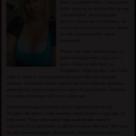
licem i mladolikim telom. Imam godina
koliko imam ali se osećam kao da sam
u dvadesetima. Ne dozvoljavam
ničemu i nikome da me pokoleba i da
me pomeri sa puta koji je pravi. Nisam
od onih lažno pozitivnih i lažno
nasmejanih.
Pitanje koje često dobijem kada me
ljudi kontaktiraju preko mog
Oglasa
jeste – koliko je seks bitan za
mladolikost. Pitaju to iako i sami znaju
odgovor. Zdrav je za sve aspekte života pa tako i na očuvanje
mladosti. Ja trenutno nemam partnera ali imam kolekciju igračaka a
ponekada se i spoje zvezde pa sa nekim do jutra uživam. Uostalom
to je jedan od razloga zašto vam i pišem ovo.
Seksualna energija je u svima nama i pogrešno je da se ona
izbegava. Ne ulazim u tuđa uverenja, samo pričam iz svog ugla, za
sebe samu. Nema veće radosti nego kada mi dan započne
orgazmom ili se završi tako. A najbolje je kad se oba dese. Nije tajna
da sam prepuna energije i da sam uvek raspoložena za avanturu.