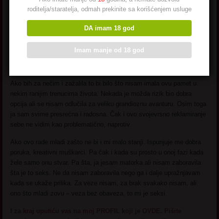
ali prosto me nije
roditelja/staratelja, odmah prekinite sa korišćenjem usluge
privlačio takav život. Ne
kajem se, i dalje sam
DA imam 18 god
nasmejana i srećna što
se i vidi na meni.
Imam manje od 18 god
Nikada nisam bila udata.
Ako bih za nečim i zažalila to bi bilo što nisam imala ovu pamet u
nekim ranijim trenucima života. Nekada je možda rizik bio dobra
opcija ali se nisam odlučila za veliku grandioznu avanturu. Osim toga
ja sam svime presrećna i radosna. Čak i ovo svojevrsno reklamiranje
sebe ne vidim kao problematično, naprotiv.
Ako ovo rade mladi zašto ne bi i mi malo stariji. Ispunjuje me dobra
poruka, kreativni muškarci. Pa čak i kada su prosto u onoj fazi kada
žele samo onu stvar. Pa šta, ja jesam matorka ali nisam zaboravila
šta je to seks. Ne da nisam zaboravila nego ga i dalje upražnjavam
kada se ukaže prilika. Za veze nisam, za brak svakako nisam, ali
ono što mladi zovu – veza bez obaveza, to mi je seksi.
I za kraj uputiću vas na moj PROFIL koji je OVDE. Pišite