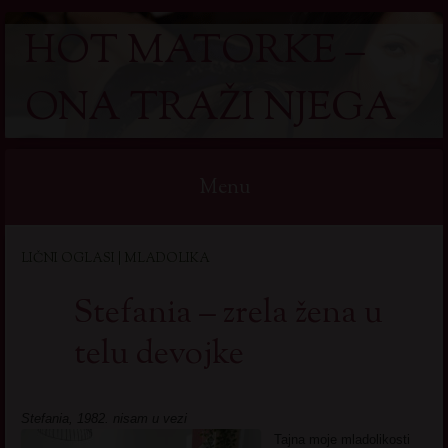
HOT MATORKE –
ONA TRAŽI NJEGA
Menu
Skip
LIČNI OGLASI | MLADOLIKA
to
content
Stefania – zrela žena u
telu devojke
Stefania, 1982. nisam u vezi
Tajna moje mladolikosti