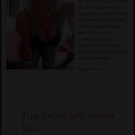
se kao da sam duplo mladja
jer sam zdrava nasmejana i
puna energje. Cerka mi kaze
da ne smem da brinem oko
sitnica jer brige stvaraju
bore. Zato sam uvek
pozitivna i zelim da
upoznam sto vise divnih
ljudi koje cu moci da zovem
svojim prijateljima.
Pogledaj još seksi slikica
→
Nije važno gde, nego s
kim