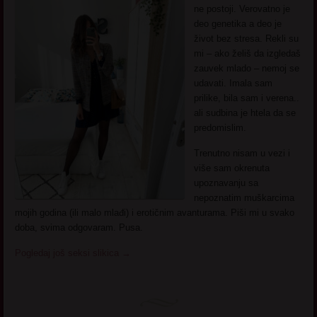
ne postoji. Verovatno je
deo genetika a deo je
život bez stresa. Rekli su
mi – ako želiš da izgledaš
zauvek mlado – nemoj se
udavati. Imala sam
prilike, bila sam i verena..
ali sudbina je htela da se
predomislim.
Trenutno nisam u vezi i
više sam okrenuta
upoznavanju sa
nepoznatim muškarcima
mojih godina (ili malo mlađi) i erotičnim avanturama. Piši mi u svako
doba, svima odgovaram. Pusa.
Pogledaj još seksi slikica
→