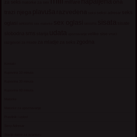
milf
napaljena
ona
milfare
za seks
matorke za sex
plavuša
razvedena
trazi njega
seks
seksi adresar
seksi
sisata
sex oglasi
oglasi
sisate
sekssms
sexsms
sex matorke
udata
sms
slobodna
starija
velike sise
vruci
upoznavanje
zgodna
za mladje
za seks
razgovori
za mlade
Kontakt
Kupovina 10 minuta
Kupovina 30 minuta
Kupovina 60 minuta
Matorke
Matorke za upoznavanje
Pravilnik i uslovi
Sexy Adresar
Starije dame za avanturu