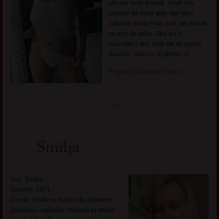
sto me uvek pogodi. Uvek me
podseti da zivot ipak nije tako
zabavan kada imas sve, ali nemas
sa kim da delis. Ako si i ti
usamljen i ako zelis da mi pravis
drustvo, rado cu te primiti
Pogledaj još seksi slikica
→
Smilja
Ime: Smilja
Godište: 1971.
O sebi:
Uvek se trudim da ostanem
pozitivna i radosna. Nekada to deluje