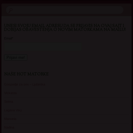
UNESI SVOJU EMAIL ADRESU DA SE PRIJAVIS NA OVAJ SAJT I
DOBIJAS OBAVESTENJA O NOVIM MATORKAMA NA MAILU!
Email*
NAŠE HOT MATORKE
Gospodje za sex – Ljubimka
Vickasta
Selma
Lagana Vixy
Manuela
Nadina