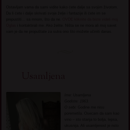
Ostavljam vama da sami vidite kako ćete dalje sa svojim životom.
Da li ćete i dalje skrivati svoje želje i fantazije ili ćete im se
prepustiti… sa mnom, što da ne.
OVDE kliknite da biste videli moj
Oglas
i kontaktirali me. Ako želite. Ništa se ne mora ali moj savet
vam je da ne propuštate za sutra ono što možete učiniti danas.
Usamljena
Ime: Usamljena
Godiste: 1963.
O sebi:
Godine me nisu
poremetila. Osecam da sam kao
vino – sto starija to bolja, lepsa,
ukusnija. Ali usamljenost je nsto