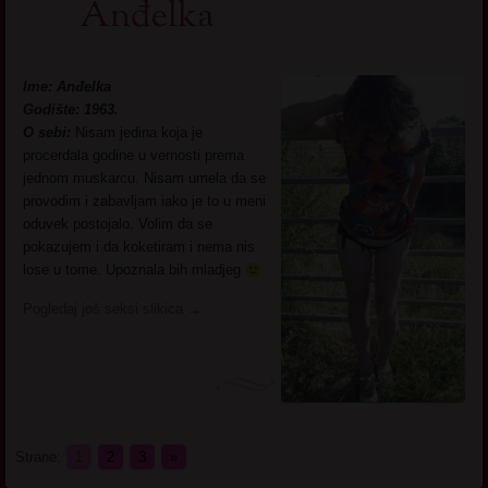
Anđelka
Ime: Anđelka
Godište: 1963.
O sebi:
Nisam jedina koja je
procerdala godine u vernosti prema
jednom muskarcu. Nisam umela da se
provodim i zabavljam iako je to u meni
oduvek postojalo. Volim da se
pokazujem i da koketiram i nema nis
lose u tome. Upoznala bih mladjeg
Pogledaj još seksi slikica
→
Strane:
1
2
3
»