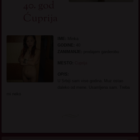
40. god
Ćuprija
IME:
Minka
GODINE:
40
ZANIMANJE:
prodajem garderobu
MESTO:
Cuprija
OPIS:
U Srbiji sam vise godina. Muz ostao
daleko od mene. Usamljena sam. Treba
mi neko