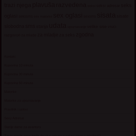
plavuša
razvedena
trazi njega
seks
seksi adresar
seksi
sisata
sex oglasi
oglasi
sisate
sekssms
sexsms
sex matorke
udata
sms
slobodna
starija
velike sise
vruci
upoznavanje
zgodna
za mladje
za seks
razgovori
za mlade
Kontakt
Kupovina 10 minuta
Kupovina 30 minuta
Kupovina 60 minuta
Matorke
Matorke za upoznavanje
Pravilnik i uslovi
Sexy Adresar
Starije dame za avanturu
Zasto starije zene tvrde da vise uzivaju u seksu nego u mladosti?