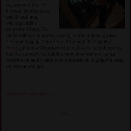
u glavnom delu – u
krevetu. Ja sam žena
velikih zahteva,
velikog libida i
perverznih želja. Za
mene softcore ne postoji, postoji samo prljavo, grubo i
žestoko! Krupnija sam žena, 80-o godište iz okoline
Bora
,
zovem se
Dejana
i volim muškarce sličnih godina
kao što su moje. Sa mlađim momcima nemam sjajna
iskustva jer se do sada nisu pokazali, ali možda me neko
od vas demantuje.
Pogledaj još seksi slikica
→