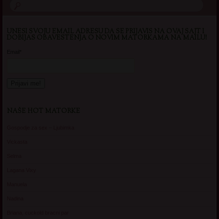
UNESI SVOJU EMAIL ADRESU DA SE PRIJAVIS NA OVAJ SAJT I
DOBIJAS OBAVESTENJA O NOVIM MATORKAMA NA MAILU!
Email*
NAŠE HOT MATORKE
Gospodje za sex – Ljubimka
Vickasta
Selma
Lagana Vixy
Manuela
Nadina
Briana, cuckold bracni par