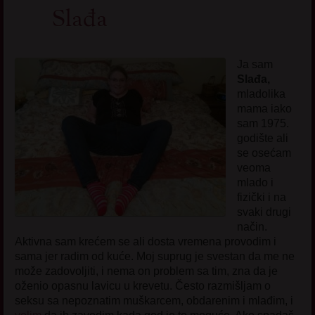
Slađa
Ja sam
Slađa,
mladolika
mama iako
sam 1975.
godište ali
se osećam
veoma
mlado i
fizički i na
svaki drugi
način.
Aktivna sam krećem se ali dosta vremena provodim i
sama jer radim od kuće. Moj suprug je svestan da me ne
može zadovoljiti, i nema on problem sa tim, zna da je
oženio opasnu lavicu u krevetu. Često razmišljam o
seksu sa nepoznatim muškarcem, obdarenim i mlađim, i