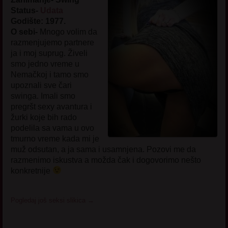
Status-
Udata
Godište: 1977.
O sebi-
Mnogo volim da
razmenjujemo partnere
ja i moj suprug. Živeli
smo jedno vreme u
Nemačkoj i tamo smo
upoznali sve čari
swinga. Imali smo
pregršt sexy avantura i
žurki koje bih rado
podelila sa vama u ovo
tmurno vreme kada mi je
muž odsutan, a ja sama i usamnjena. Pozovi me da
razmenimo iskustva a možda čak i dogovorimo nešto
konkretnije
Pogledaj još seksi slikica
→