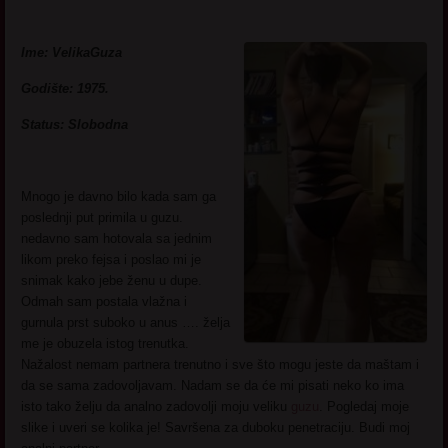
Ime: VelikaGuza
Godište: 1975.
Status: Slobodna
Mnogo je davno bilo kada sam ga
poslednji put primila u guzu.
nedavno sam hotovala sa jednim
likom preko fejsa i poslao mi je
snimak kako jebe ženu u dupe.
Odmah sam postala vlažna i
gurnula prst suboko u anus …. želja
me je obuzela istog trenutka.
Nažalost nemam partnera trenutno i sve što mogu jeste da maštam i
da se sama zadovoljavam. Nadam se da će mi pisati neko ko ima
isto tako želju da analno zadovolji moju veliku
guzu
. Pogledaj moje
slike i uveri se kolika je! Savršena za duboku penetraciju. Budi moj