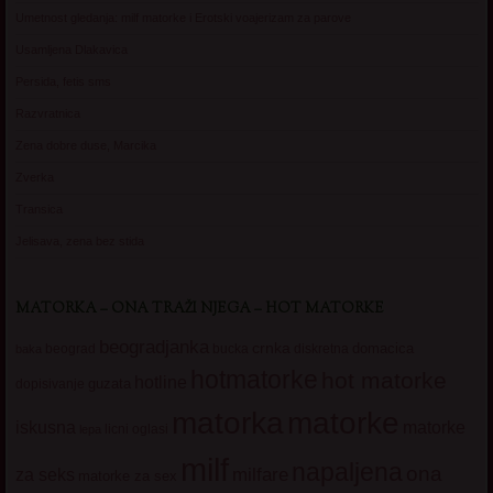
Umetnost gledanja: milf matorke i Erotski voajerizam za parove
Usamljena Dlakavica
Persida, fetis sms
Razvratnica
Zena dobre duse, Marcika
Zverka
Transica
Jelisava, zena bez stida
MATORKA – ONA TRAŽI NJEGA – HOT MATORKE
beogradjanka
crnka
domacica
beograd
baka
bucka
diskretna
hotmatorke
hot matorke
hotline
guzata
dopisivanje
matorke
matorka
iskusna
matorke
licni oglasi
lepa
milf
napaljena
ona
milfare
za seks
matorke za sex