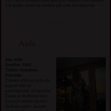
volim
da ih zavodim kada god je to moguće. Ako spadaš
u tu grupu, zovni me, ovakvu još uvek nisi upoznao.
Aida
Ime: Aida
Godište: 1962.
Tražim: Avanturu,
Prijatelja
Čoveka ništa ne može da
pogodi više od
usamnjenosti, od samoće.
Čovek je društveno biće,
čovek je stvoren da voli i
da bude voljen. Ja sam