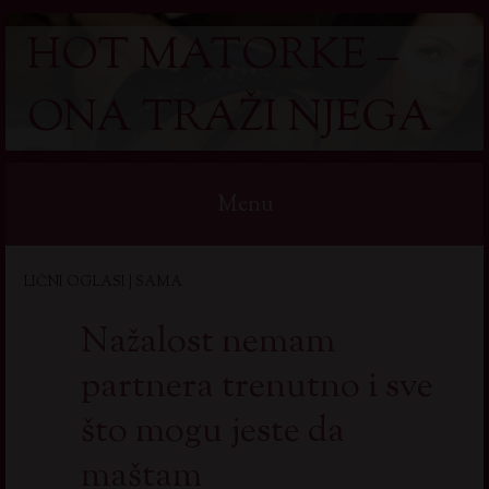
HOT MATORKE –
ONA TRAŽI NJEGA
Menu
Skip
LIČNI OGLASI | SAMA
to
content
Nažalost nemam
partnera trenutno i sve
što mogu jeste da
maštam