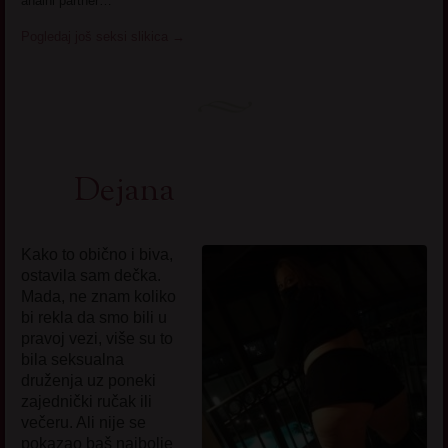
analni partner…
Pogledaj još seksi slikica
→
Dejana
Kako to obično i biva,
ostavila sam dečka.
Mada, ne znam koliko
bi rekla da smo bili u
pravoj vezi, više su to
bila seksualna
druženja uz poneki
zajednički ručak ili
večeru. Ali nije se
pokazao baš najbolje