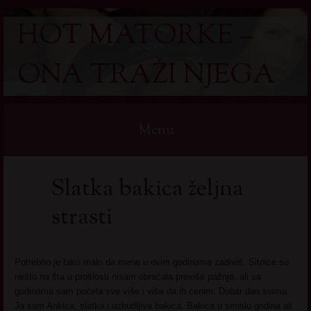
HOT MATORKE –
ONA TRAŽI NJEGA
Menu
Skip
Slatka bakica željna
to
content
strasti
Potrebno je tako malo da mene u ovim godinama zadiviš. Sitnice su
nešto na šta u prošlosti nisam obraćala previše pažnje, ali sa
godinama sam počela sve više i više da ih cenim. Dobar dan svima.
Ja sam Ankica, slatka i uzbudljiva bakica. Bakica u smislu godina ali