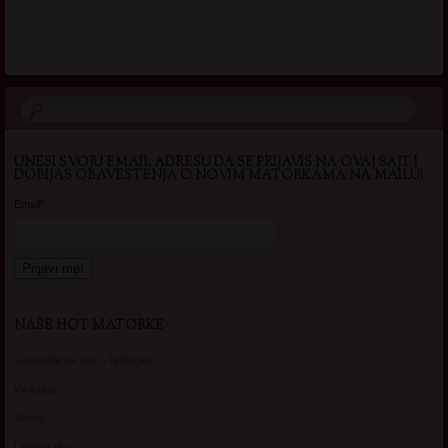
UNESI SVOJU EMAIL ADRESU DA SE PRIJAVIS NA OVAJ SAJT I
DOBIJAS OBAVESTENJA O NOVIM MATORKAMA NA MAILU!
Email*
NAŠE HOT MATORKE
Gospodje za sex – Ljubimka
Vickasta
Selma
Lagana Vixy