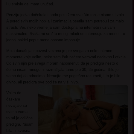
i u smislu da imam unučad.
Penziju jedva dočekala i sada postižem sve što ranije nisam stizala.
A pored svih mojih hobija i zanimacija osetila sam potrebu i za malo
strasti. Već neko vreme ja sam dostupna na internetu i uživam
maksimalno. Sviđa mi se što mnogi mlađi se interesuju za mene. To
jednoj bakici poput mene opasno imponuje.
Moja današnja ispovest vezana je pre svega za neke intimne
momente koje volim, neke sam čak nećete verovati nedavno i otkrila.
Od svih njih pre svega moram napomenuti da je predigra nešto o
čemu nisam mnogo ni razmišljala tamo pre 30, 35 godina. Bilo je
samo daj da odradimo. Nemojte me pogrešno razumeti, i to je bilo
divno, ali predigra sve podiže na viši nivo.
Volim da
ćaskam
nevaljalo sa
svima vama i
to mi je odlična
predigra. Nisam
bila ni svesna