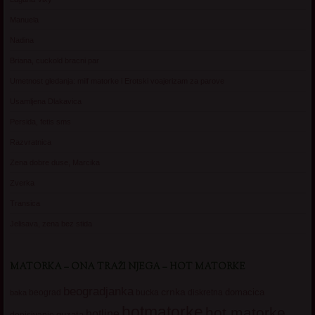
Manuela
Nadina
Briana, cuckold bracni par
Umetnost gledanja: milf matorke i Erotski voajerizam za parove
Usamljena Dlakavica
Persida, fetis sms
Razvratnica
Zena dobre duse, Marcika
Zverka
Transica
Jelisava, zena bez stida
MATORKA – ONA TRAŽI NJEGA – HOT MATORKE
beogradjanka
crnka
domacica
beograd
baka
bucka
diskretna
hotmatorke
hot matorke
hotline
guzata
dopisivanje