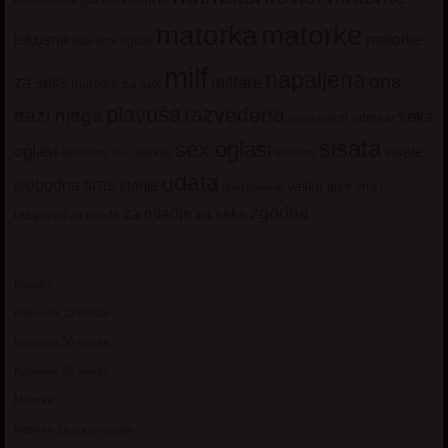
matorke
matorka
iskusna
matorke
licni oglasi
lepa
milf
napaljena
ona
milfare
za seks
matorke za sex
plavuša
razvedena
trazi njega
seks
seksi adresar
seksi
sisata
sex oglasi
oglasi
sisate
sekssms
sexsms
sex matorke
udata
sms
slobodna
starija
velike sise
vruci
upoznavanje
zgodna
za mladje
za seks
razgovori
za mlade
Kontakt
Kupovina 10 minuta
Kupovina 30 minuta
Kupovina 60 minuta
Matorke
Matorke za upoznavanje