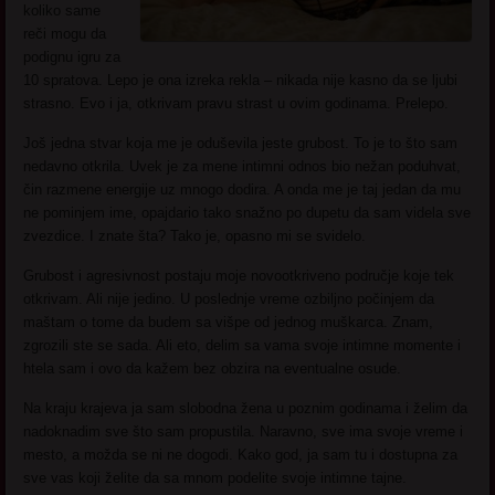
koliko same
reči mogu da
podignu igru za
10 spratova. Lepo je ona izreka rekla – nikada nije kasno da se ljubi
strasno. Evo i ja, otkrivam pravu strast u ovim godinama. Prelepo.
Još jedna stvar koja me je oduševila jeste grubost. To je to što sam
nedavno otkrila. Uvek je za mene intimni odnos bio nežan poduhvat,
čin razmene energije uz mnogo dodira. A onda me je taj jedan da mu
ne pominjem ime, opajdario tako snažno po dupetu da sam videla sve
zvezdice. I znate šta? Tako je, opasno mi se svidelo.
Grubost i agresivnost postaju moje novootkriveno područje koje tek
otkrivam. Ali nije jedino. U poslednje vreme ozbiljno počinjem da
maštam o tome da budem sa višpe od jednog muškarca. Znam,
zgrozili ste se sada. Ali eto, delim sa vama svoje intimne momente i
htela sam i ovo da kažem bez obzira na eventualne osude.
Na kraju krajeva ja sam slobodna žena u poznim godinama i želim da
nadoknadim sve što sam propustila. Naravno, sve ima svoje vreme i
mesto, a možda se ni ne dogodi. Kako god, ja sam tu i dostupna za
sve vas koji želite da sa mnom podelite svoje intimne tajne.