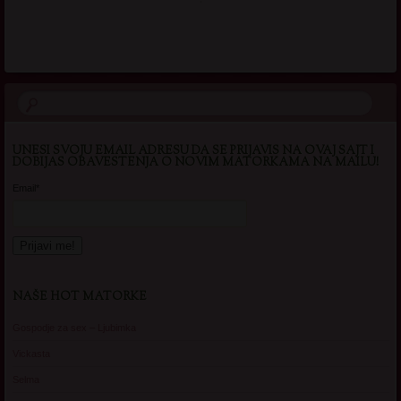
UNESI SVOJU EMAIL ADRESU DA SE PRIJAVIS NA OVAJ SAJT I
DOBIJAS OBAVESTENJA O NOVIM MATORKAMA NA MAILU!
Email*
NAŠE HOT MATORKE
Gospodje za sex – Ljubimka
Vickasta
Selma