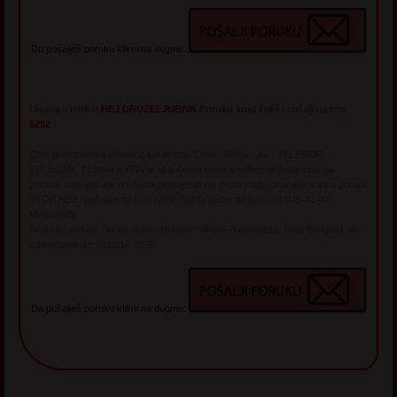
Da pošalješ poruku klikni na dugme:
Ukucaj u telefon
HEJ DRUZELJUBIVA
Poruku koju želiš
i pošalji na broj
6292
Chat je virtualno-zabavnog karaktera. Cena SMS-a - A1 - TELENOR -
TELEKOM: 72 dinara. PDV je uključen u cenu. Ukoliko ne želite više da
primate sms poruke od dama prijavljenih na ovom sajtu, ukucajte u sms poruci
STOP HEJ i pošaljite na broj 6292. Reklamacije na broj 064/045-41-42
MediaSMS
Pružalac usluge Dopler d.o.o., Bulevar Mihajla Pupina 6/16, Novi Beograd, tel.
za reklamacije: 011/214-3050
Da pošalješ poruku klikni na dugme: