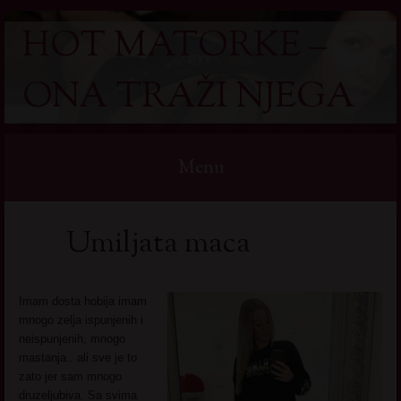
HOT MATORKE –
ONA TRAŽI NJEGA
Menu
Skip
Umiljata maca
to
content
Imam dosta hobija imam
mnogo zelja ispunjenih i
neispunjenih, mnogo
mastanja.. ali sve je to
zato jer sam mnogo
druzeljubiva. Sa svima