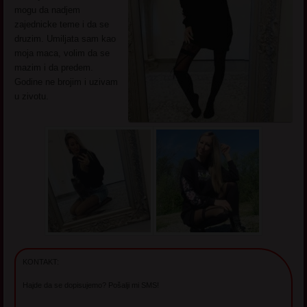
mogu da nadjem
zajednicke teme i da se
druzim. Umiljata sam kao
moja maca, volim da se
mazim i da predem.
Godine ne brojim i uzivam
u zivotu.
KONTAKT:
Hajde da se dopisujemo? Pošalji mi SMS!