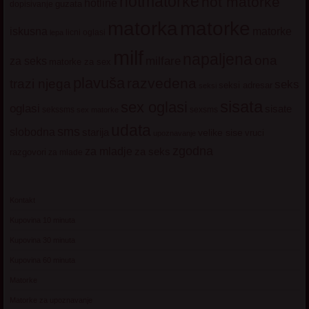
hotmatorke
hot matorke
hotline
guzata
dopisivanje
matorke
matorka
iskusna
matorke
licni oglasi
lepa
milf
napaljena
ona
milfare
za seks
matorke za sex
plavuša
razvedena
trazi njega
seks
seksi adresar
seksi
sisata
sex oglasi
oglasi
sisate
sekssms
sexsms
sex matorke
udata
sms
slobodna
starija
velike sise
vruci
upoznavanje
zgodna
za mladje
za seks
razgovori
za mlade
Kontakt
Kupovina 10 minuta
Kupovina 30 minuta
Kupovina 60 minuta
Matorke
Matorke za upoznavanje