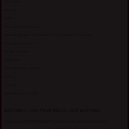
Lagana Vixy
Manuela
Nadina
Briana, cuckold bracni par
Umetnost gledanja: milf matorke i Erotski voajerizam za parove
Usamljena Dlakavica
Persida, fetis sms
Razvratnica
Zena dobre duse, Marcika
Zverka
Transica
Jelisava, zena bez stida
MATORKA – ONA TRAŽI NJEGA – HOT MATORKE
beogradjanka
crnka
domacica
beograd
baka
bucka
diskretna