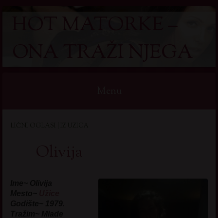
HOT MATORKE –
ONA TRAŽI NJEGA
Menu
Skip
LIČNI OGLASI | IZ UZICA
to
content
Olivija
Ime~ Olivija
Mesto~
Užice
Godište~ 1979.
Tražim~ Mlade