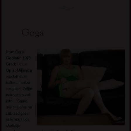
Goga
Ime:
Goga
Godiste:
1970
Grad:
Užice
Opis:
Miljenica
visokih stikli,
haltera i seksi
carapica. Zelim
nekoga ko voli
isto… Samo
me prislonis na
zid, zadignes
suknjicu i bez
skidanja