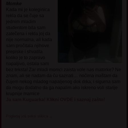
Momke
Kada mi je koleginica
rekla da se čuje sa
jednim mladim
studentom bila sam
zatečena i rekla joj da
nije normalna, ali kada
sam pročitala njihove
prepiske i shvatila
koliko je to zapravo
napaljivo, ostala sam
bez teksta! Zar mladi momci zaista vole nas matorke? Ne
znam, ali se nadam da ću saznati… noćima maštam da
čujem nekog mladog napaljenog dok drka, i sigurna sam
da mogu dodatno da ga napalim ako iskreno voli starije
krupnije mamice
Ja sam Kuguarka! Klikni OVDE i saznaj zašto!
Pogledaj još seksi slikica
→