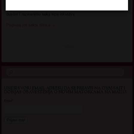
poklanja paznju
I sitnice. Volela bih da caskam sa nekom takvom istom romanticnom
dusom I razmenimo neka lepa iskustva.
Pogledaj još seksi slikica
→
UNESI SVOJU EMAIL ADRESU DA SE PRIJAVIS NA OVAJ SAJT I
DOBIJAS OBAVESTENJA O NOVIM MATORKAMA NA MAILU!
Email*