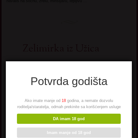
navalis na socnu, zrelu, mirisljavu, lepljivu …
Zelimirka iz Užica
Zelimirka
40god,
Potvrda godišta
nezaposlena,
Uzice
Zabavna sam,
Ako imate manje od
18
godina, a nemate dozvolu
duhovita ,
roditelja/staratelja, odmah prekinite sa korišćenjem usluge
druzeljubiva.
Veoma sam
DA imam 18 god
romanticna I
uzivam kada mi
Imam manje od 18 god
muskarac