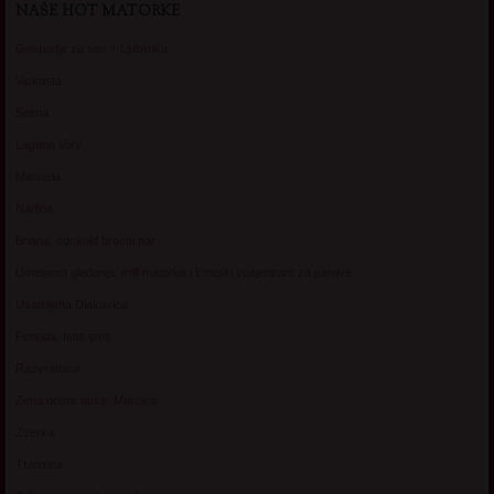
NAŠE HOT MATORKE
Gospodje za sex – Ljubimka
Vickasta
Selma
Lagana Vixy
Manuela
Nadina
Briana, cuckold bracni par
Umetnost gledanja: milf matorke i Erotski voajerizam za parove
Usamljena Dlakavica
Persida, fetis sms
Razvratnica
Zena dobre duse, Marcika
Zverka
Transica