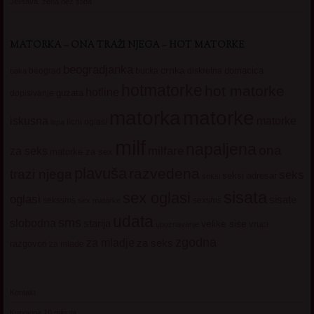
Jelisava, zena bez stida
MATORKA – ONA TRAŽI NJEGA – HOT MATORKE
beogradjanka
crnka
domacica
beograd
baka
bucka
diskretna
hotmatorke
hot matorke
hotline
guzata
dopisivanje
matorke
matorka
iskusna
matorke
licni oglasi
lepa
milf
napaljena
ona
milfare
za seks
matorke za sex
plavuša
razvedena
trazi njega
seks
seksi adresar
seksi
sisata
sex oglasi
oglasi
sisate
sekssms
sexsms
sex matorke
udata
sms
slobodna
starija
velike sise
vruci
upoznavanje
zgodna
za mladje
za seks
razgovori
za mlade
Kontakt
Kupovina 10 minuta