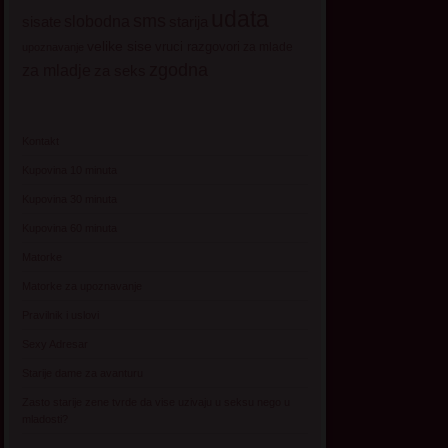
udata
sms
sisate
slobodna
starija
velike sise
vruci razgovori
za mlade
upoznavanje
zgodna
za mladje
za seks
Kontakt
Kupovina 10 minuta
Kupovina 30 minuta
Kupovina 60 minuta
Matorke
Matorke za upoznavanje
Pravilnik i uslovi
Sexy Adresar
Starije dame za avanturu
Zasto starije zene tvrde da vise uzivaju u seksu nego u
mladosti?