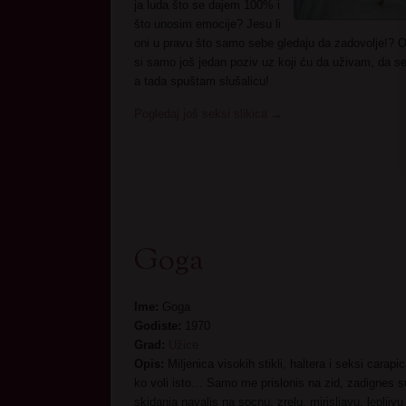
ja luda što se dajem 100% i
što unosim emocije? Jesu li
oni u pravu što samo sebe gledaju da zadovolje!?
si samo još jedan poziv uz koji ću da uživam, da s
a tada spuštam slušalicu!
Pogledaj još seksi slikica
→
Goga
Ime:
Goga
Godiste:
1970
Grad:
Užice
Opis:
Miljenica visokih stikli, haltera i seksi carap
ko voli isto… Samo me prislonis na zid, zadignes s
skidanja navalis na socnu, zrelu, mirisljavu, lepljiv