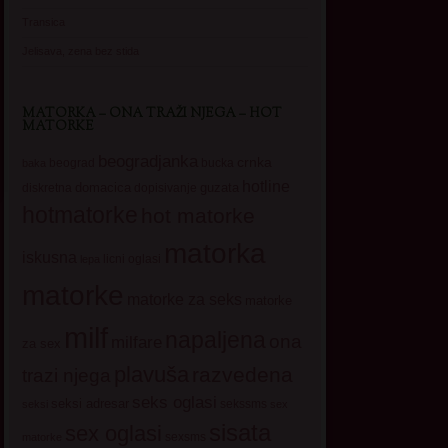
Transica
Jelisava, zena bez stida
MATORKA – ONA TRAŽI NJEGA – HOT
MATORKE
beogradjanka
crnka
beograd
baka
bucka
hotline
domacica
guzata
dopisivanje
diskretna
hotmatorke
hot matorke
matorka
iskusna
licni oglasi
lepa
matorke
matorke za seks
matorke
milf
napaljena
ona
milfare
za sex
plavuša
razvedena
trazi njega
seks oglasi
seksi adresar
sekssms
seksi
sex
sisata
sex oglasi
sexsms
matorke