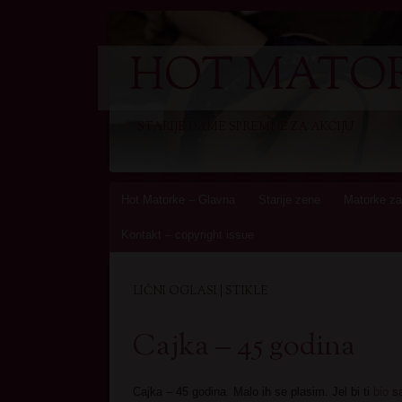
HOT MATOR
STARIJE DAME SPREMNE ZA AKCIJU
Skip
Hot Matorke – Glavna
Starije zene
Matorke za
to
Kontakt – copyright issue
content
LIČNI OGLASI | STIKLE
Cajka – 45 godina
Cajka – 45 godina. Malo ih se plasim. Jel bi ti
bio
s