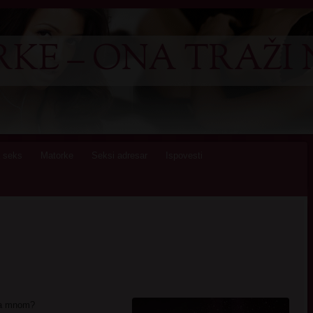
KE – ONA TRAŽI 
 seks
Matorke
Seksi adresar
Ispovesti
a mnom?