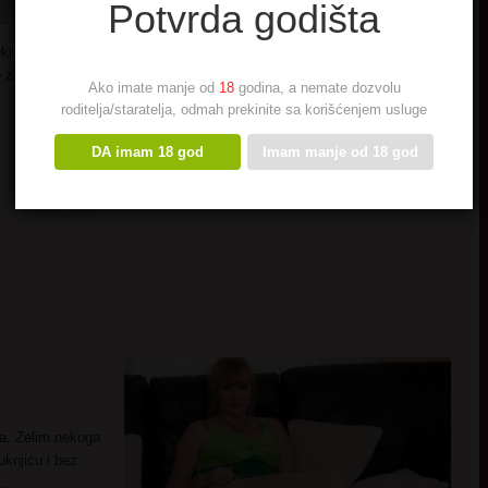
Potvrda godišta
 Okrećem list… odmah da se razumemo – ne značiš mi ništa! Za mene
e zadovoljim, da uzdišem i jecam, da jedan za drugi vrhunac dostižem –
Ako imate manje od
18
godina, a nemate dozvolu
roditelja/staratelja, odmah prekinite sa korišćenjem usluge
DA imam 18 god
Imam manje od 18 god
ica. Zelim nekoga
uknjicu i bez
u …