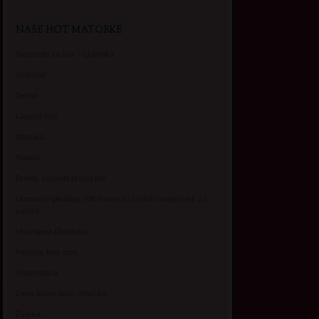
NAŠE HOT MATORKE
Gospodje za sex – Ljubimka
Vickasta
Selma
Lagana Vixy
Manuela
Nadina
Briana, cuckold bracni par
Umetnost gledanja: milf matorke i Erotski voajerizam za
parove
Usamljena Dlakavica
Persida, fetis sms
Razvratnica
Zena dobre duse, Marcika
Zverka