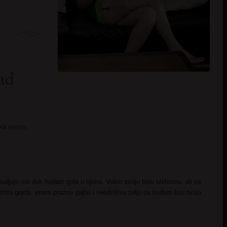
ad
ska
sestra
S:
budjuje me dok hodam gola u njima. Volim svoju belu uniformu, ali se
ntru grada, imam praznu gajbu i neodoljivu zelju da budem bas tvoja