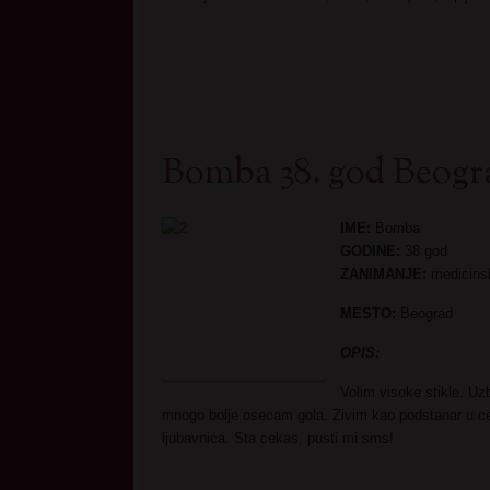
Bomba 38. god Beogr
IME:
Bomba
GODINE:
38 god
ZANIMANJE:
medicin
MESTO:
Beograd
OPI
Volim visoke stikle. Uz
mnogo bolje osecam gola. Zivim kao podstanar u ce
ljubavnica. Sta cekas, pusti mi sms!