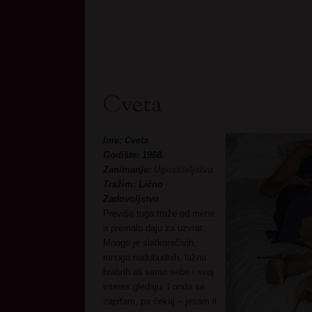
Cveta
Ime: Cveta
Godište: 1968.
Zanimanje:
Ugostiteljstvo
Tražim: Lično
Zadovoljstvo
Previše toga traže od mene
a premalo daju za uzvrat.
Mnogo je slatkorečivih,
mnogo nadobudnih, lažno
hrabrih ali samo sebe i svoj
interes gledaju. I onda se
zapitam, pa čekaj – jesam li