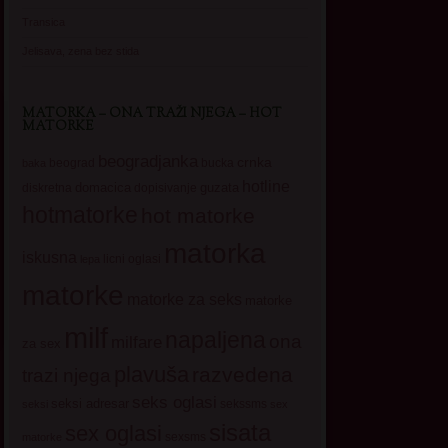
Transica
Jelisava, zena bez stida
MATORKA – ONA TRAŽI NJEGA – HOT
MATORKE
beogradjanka
crnka
beograd
baka
bucka
hotline
domacica
guzata
dopisivanje
diskretna
hotmatorke
hot matorke
matorka
iskusna
licni oglasi
lepa
matorke
matorke za seks
matorke
milf
napaljena
ona
milfare
za sex
plavuša
razvedena
trazi njega
seks oglasi
seksi adresar
sekssms
seksi
sex
sisata
sex oglasi
sexsms
matorke