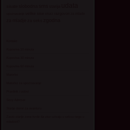
udata
sms
sisate
slobodna
starija
velike sise
vruci razgovori
za mlade
upoznavanje
zgodna
za mladje
za seks
Kontakt
Kupovina 10 minuta
Kupovina 30 minuta
Kupovina 60 minuta
Matorke
Matorke za upoznavanje
Pravilnik i uslovi
Sexy Adresar
Starije dame za avanturu
Zasto starije zene tvrde da vise uzivaju u seksu nego u
mladosti?