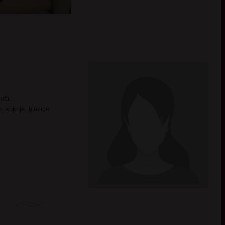
oči..
e, suknje, bluzice