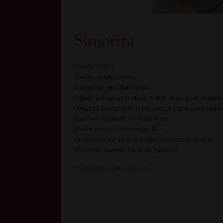
Sinjorita
Godište:
1978.
Tražim:
dobru zabavu
Zanimanje:
privatan biznis
Izgled:
farbam se u plavo, vitka, male grudi, zelene 
Omiljena odeća:
kući u trenerci, a inače uske haljin
Savršen sastanak:
na obali mora
Bračni status:
šta te briga
Omiljena poza:
ja gore (volim da imam kontrolu)
Moj moto:
vernost se mora zaslužiti.
Pogledaj još seksi slikica
→