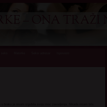
KE – ONA TRAŽI 
 seks
Matorke
Seksi adresar
Ispovesti
 u braku ja nisam izgubila svoju moc zavodjenja. Nikada nisam bila