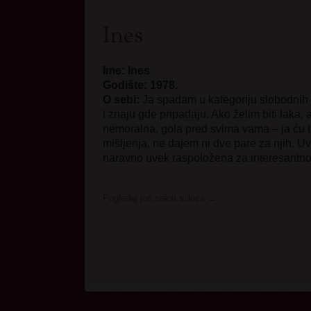
Ines
Ime: Ines
Godište: 1978.
O sebi:
Ja spadam u kategoriju slobodnih j
i znaju gde pripadaju. Ako želim biti laka
nemoralna, gola pred svima vama – ja ću to
mišljenja, ne dajem ni dve pare za njih. Uv
naravno uvek raspoložena za interesant
Pogledaj još seksi slikica
→