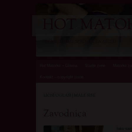
HOT MATOR
STARIJE DAME SPREMNE ZA AKCIJU
Skip
Hot Matorke – Glavna
Starije zene
Matorke za
to
Kontakt – copyright issue
content
LIČNI OGLASI | MALE SISE
Zavodnica
Iako sam