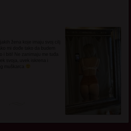
akih žena koje imaju svoj cilj
, ako mi dođe tako da budem
 i biti! Ne zanimaju me tuđa
ek svoja, uvek iskrena i
nog muškarca