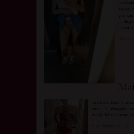
popularna
odoleti. 
glas koj
sa drug
u svet b
Pogledaj
Mat
Ja nikada nista ne uvija
vreme. Vitalna gipka p
Ako je Jebanje nesto sto
Pogledaj još seksi sliki