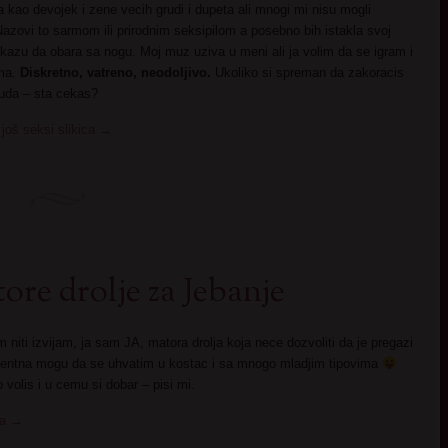
 kao devojek i zene vecih grudi i dupeta ali mnogi mi nisu mogli
Nazovi to sarmom ili prirodnim seksipilom a posebno bih istakla svoj
i kazu da obara sa nogu. Moj muz uziva u meni ali ja volim da se igram i
ima.
Diskretno, vatreno, neodoljivo.
Ukoliko si spreman da zakoracis
luda – sta cekas?
 još seksi slikica
→
ore drolje za Jebanje
m niti izvijam, ja sam JA, matora drolja koja nece dozvoliti da je pregazi
otentna mogu da se uhvatim u kostac i sa mnogo mladjim tipovima
 volis i u cemu si dobar – pisi mi.
ca
→