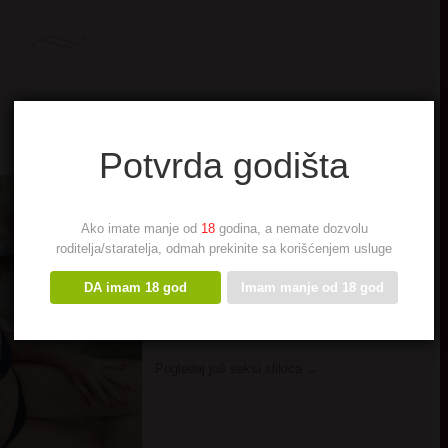
Potvrda godišta
Nisam opterecena brigama i spoljasnjim
izgledom kao druge zene. Da, volim da
izgledam lepo ali ipak je moja luckasta
Ako imate manje od
18
godina, a nemate dozvolu
priroda i moj osmeh ono cime dominiram.
roditelja/staratelja, odmah prekinite sa korišćenjem usluge
Poslednjih godina sam otkrila svoju
DA imam 18 god
Imam manje od 18 god
unutrasnju seksualnost. Bila sam obicna
zena dok nisam pocela da istrazujem sebe.
Ako te zanima sta sam otkrila pozovi me.
Pogledaj još seksi slikica
→