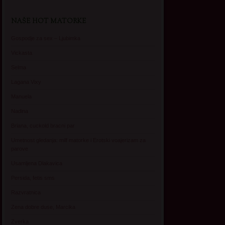
NAŠE HOT MATORKE
Gospodje za sex – Ljubimka
Vickasta
Selma
Lagana Vixy
Manuela
Nadina
Briana, cuckold bracni par
Umetnost gledanja: milf matorke i Erotski voajerizam za
parove
Usamljena Dlakavica
Persida, fetis sms
Razvratnica
Zena dobre duse, Marcika
Zverka