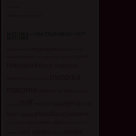
Transica
Jelisava, zena bez stida
MATORKA – ONA TRAŽI NJEGA – HOT
MATORKE
beogradjanka
crnka
beograd
baka
bucka
hotline
domacica
guzata
dopisivanje
diskretna
hotmatorke
hot matorke
matorka
iskusna
licni oglasi
lepa
matorke
matorke za seks
matorke
milf
napaljena
ona
milfare
za sex
plavuša
razvedena
trazi njega
seks oglasi
seksi adresar
sekssms
seksi
sex
sisata
sex oglasi
sexsms
matorke