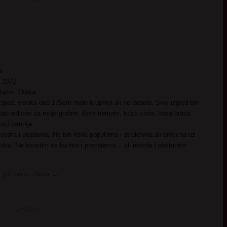
a
 1972.
tatus: Udata
izgled: visoka oko 175cm malo krupnija ali ne debela. Svoj izgled bih
kao odlican za moje godine. Bore nemam, koza cista, kosa kraca
oci tamnije.
 vedra i pozitivna. Ne bih rekla popularna i atraktivna ali eroticna uz
obu. Ne koristim se lazima i prevarama… ali mozda i postanem
.
 još seksi slikica
→