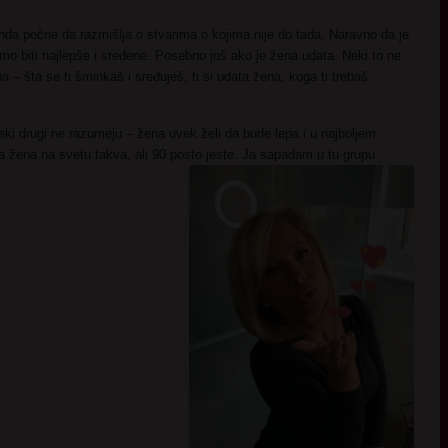
da počne da razmišlja o stvarima o kojima nije do tada. Naravno da je
 biti najlepše i sređene. Posebno još ako je žena udata. Neki to ne
pa – šta se ti šminkaš i sređuješ, ti si udata žena, koga ti trebaš
neki drugi ne razumeju – žena uvek želi da bude lepa i u najboljem
a žena na svetu takva, ali 90 posto jeste. Ja sapadam u tu grupu.