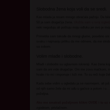
Slobodna žena koja voli da se sredi.
Kao mlada ja nisam mnogo obraćala pažnju. Da bila s
50 ja sam drugačija žena.
Uložila sam u svoj izgled
neki negoduju ali poštuju moju odluku jer ovo je moj
Primetila sam takođe da mnogi glume, posebno oni zau
svaku i najmanju priliku da me odmere, da me skida
sa sobom.
Volim mlađe i slobodne.
Mlađi i slobodni su uglavnom iskreniji. Kao žena k
sam da oni vide drugačije. Oni me zovu mačkom, mil
hvale i to mi i imponuje i loži me. To su reči koje 
Kada sebe vidim u ogledalu ja se nasmejem, ali još 
od njih samo žele da mi uđu u gaćice a potom i u… 
poželjna.
Ako me smatraš poželjnom klikni OVDE i tu uz m
zgodnom, privlačnom.