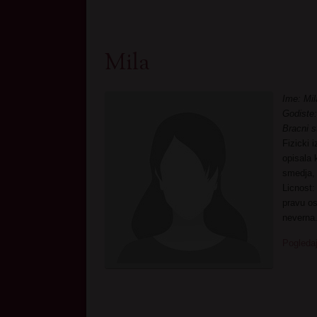
Mila
Ime: Mil
Godiste:
Bracni s
Fizicki 
opisala 
smedja, 
Licnost:
pravu os
neverna
Pogledaj