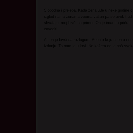
Slobodna i prelepa. Kada žena uđe u neke godine on
izgled nama ženama veoma važan pa se uvek trudimo
shvataju, moj bivši na primer. On je imao tu priču ti
zavoditi.
Ali on je bivši sa razlogom. Poenta koju ni on a ni 
izdanju. To nam je u krvi. Ne kažem da je baš svak