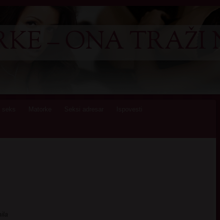
KE – ONA TRAŽI 
 seks
Matorke
Seksi adresar
Ispovesti
ila