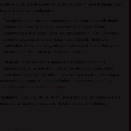
st nije da bi se ja hvalila pred vama vec da podelim vase misljenje. Kao
toga znam, da sam inteligentna.
Takodje mi kazete da sam harizmaticna i da imam uvrnut ali sladak
smisao za humor. To je istina jedan kroz jedan hehe. Potom
komentarisete moj izgled. Tu cu se malo zaustaviti. Kao i verovatno
svaka druga zena, imala sam krizu nize vrednosti. Nisam bila
zadovoljna, krenuli su i kilogrami gore posle raznih kriza. Ali kazete i
da sam seksi. Hej, seksi, ja. Hvala vam na tome.
Ja pisem vama ove redove danas jer ste zaista podigli moje
samopouzdanje na maksimum. Nisam se jako dugo ovako dobro
osecala u svojoj kozi. Osmeh mi ne silazi sa lica cak i nakon dugog
pozitivna da sam pomalo i dosadna hehee. Lepo je sve a bice i jos
 moj Oglas gde su vam sve informacije.
mpatijama, ljubavima, sto da ne
Jesam starija ali sam puna energije
e jedan od vas nazvao i nezasitom. Ne bih bas isla toliko daleko…