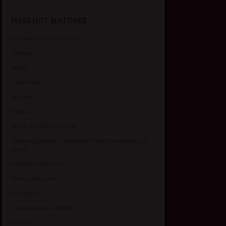
NAŠE HOT MATORKE
Gospodje za sex – Ljubimka
Vickasta
Selma
Lagana Vixy
Manuela
Nadina
Briana, cuckold bracni par
Umetnost gledanja: milf matorke i Erotski voajerizam za
parove
Usamljena Dlakavica
Persida, fetis sms
Razvratnica
Zena dobre duse, Marcika
Zverka