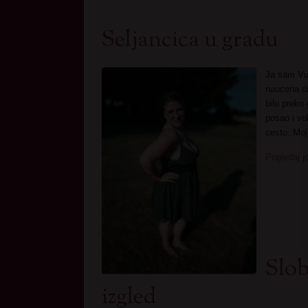
Seljancica u gradu
Ja sam Vu
naucena da
bilo preko
posao i vo
cesto. Moj
Pogledaj j
Slo
izgled