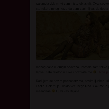
razumela dok mi vi sami niste objasnili. Ova ispove
sto rekoh, mnogi kazu da sam zanimljiva, da dosta 
radnog dana ili drugih obaveza. Postala sam toliko 
lepse. Zato telefon u ruke i pozovite me
Ovde je
Radujem se novim poznanstvima, novim ljudima, si
i zelje. Cak mi je i libido veci nego ikad. Cak me j
maaadaaa
Ljubi vas Biljana.