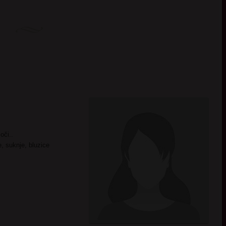
oči..
e, suknje, bluzice