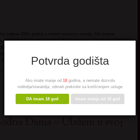
ka rodjena 1980. godine u malom seoskom naselju. Od malena
 postujem rad, da cenim starije i da udovoljavam… i onda mi je toga
 glave pa sam se preselila
sada sam u centru grada imam dobar
lim izlaske. Nisam u vezi imam samo povremene partnere ali ne bas
Potvrda godišta
 tip muskarca je onak koji ne zanoveta
oš seksi slikica
→
Ako imate manje od
18
godina, a nemate dozvolu
roditelja/staratelja, odmah prekinite sa korišćenjem usluge
DA imam 18 god
Imam manje od 18 god
bodna Dama – Ulažem u svoj