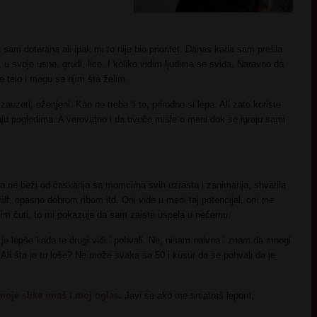
am doterana ali ipak mi to nije bio prioritet. Danas kada sam prešla
, u svoje usne, grudi, lice. I koliko vidim ljudima se sviđa. Naravno da
e telo i mogu sa njim šta želim.
zeti, oženjeni. Kao ne treba ti to, prirodno si lepa. Ali zato koriste
ju pogledima. A verovatno i da uveče misle o meni dok se igraju sami
oja ne beži od ćaskanja sa momcima svih uzrasta i zanimanja, shvatila
f, opasno dobrom ribom itd. Oni vide u meni taj potencijal, oni me
želim čuti, to mi pokazuje da sam zaista uspela u nečemu.
je lepše kada te drugi vidi i pohvali. Ne, nisam naivna i znam da mnogi
Ali šta je tu loše? Ne može svaka sa 50 i kusur da se pohvali da je
oje slike imaš i moj oglas.
Javi se ako me smatraš lepom,