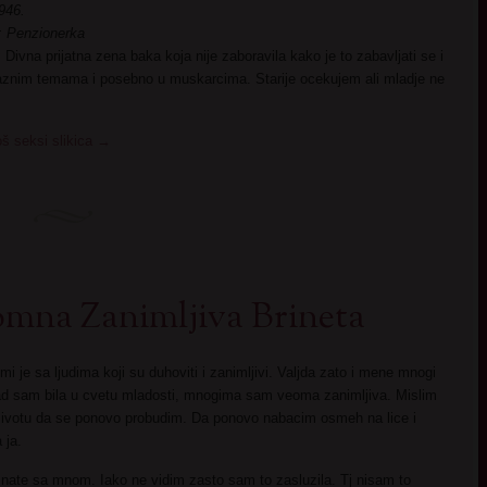
946.
: Penzionerka
:
Divna prijatna zena baka koja nije zaboravila kako je to zabavljati se i
raznim temama i posebno u muskarcima. Starije ocekujem ali mladje ne
oš seksi slikica
→
mna Zanimljiva Brineta
 je sa ljudima koji su duhoviti i zanimljivi. Valjda zato i mene mnogi
ad sam bila u cvetu mladosti, mnogima sam veoma zanimljiva. Mislim
u zivotu da se ponovo probudim. Da ponovo nabacim osmeh na lice i
 ja.
upoznate sa mnom. Iako ne vidim zasto sam to zasluzila. Tj nisam to