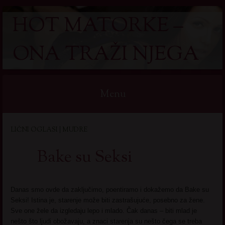
HOT MATORKE –
ONA TRAŽI NJEGA
Menu
Skip
LIČNI OGLASI | MUDRE
to
content
Bake su Seksi
Danas smo ovde da zaključimo, poentiramo i dokažemo da Bake su
Seksi! Istina je, starenje može biti zastrašujuće, posebno za žene.
Sve one žele da izgledaju lepo i mlado. Čak danas – biti mlad je
nešto što ljudi obožavaju, a znaci starenja su nešto čega se treba