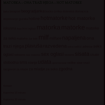
MATORKA – ONA TRAŽI NJEGA – HOT MATORKE
beogradjanka
crnka
domacica
beograd
baka
bucka
diskretna
hotmatorke
hot matorke
hotline
guzata
dopisivanje
matorke
matorka
iskusna
matorke
licni oglasi
lepa
milf
napaljena
ona
milfare
za seks
matorke za sex
plavuša
razvedena
trazi njega
seks
seksi adresar
seksi
sisata
sex oglasi
oglasi
sisate
sekssms
sexsms
sex matorke
udata
sms
slobodna
starija
velike sise
vruci
upoznavanje
zgodna
za mladje
za seks
razgovori
za mlade
Kontakt
Kupovina 10 minuta
Kupovina 30 minuta