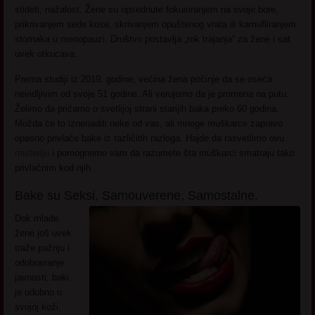
stideti, nažalost. Žene su opsednute fokusiranjem na svoje bore,
prikrivanjem sede kose, skrivanjem opuštenog vrata ili kamufliranjem
stomaka u menopauzi. Društvo postavlja „rok trajanja“ za žene i sat
uvek otkucava.
Prema studiji iz 2019. godine, većina žena počinje da se oseća
nevidljivim od svoje 51 godine. Ali verujemo da je promena na putu.
Želimo da pričamo o svetlijoj strani starijih baka preko 60 godina.
Možda će to iznenaditi neke od vas, ali mnoge muškarce zapravo
opasno privlače bake iz različitih razloga. Hajde da rasvetlimo ovu
misteriju
i pomognemo vam da razumete šta muškarci smatraju tako
privlačnim kod njih.
Bake su Seksi, Samouverene, Samostalne.
Dok mlađe
žene još uvek
traže pažnju i
odobravanje
javnosti, baki
je udobno u
svojoj koži.