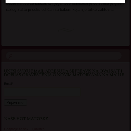
dobile karticu za izlazak iz njega. Ovo oslobađanje od stresa je glavni
razlog zašto je seks odličan sa bakom koja nije toliko zahtevna.
UNESI SVOJU EMAIL ADRESU DA SE PRIJAVIS NA OVAJ SAJT I
DOBIJAS OBAVESTENJA O NOVIM MATORKAMA NA MAILU!
Email*
NAŠE HOT MATORKE
Gospodje za sex – Ljubimka