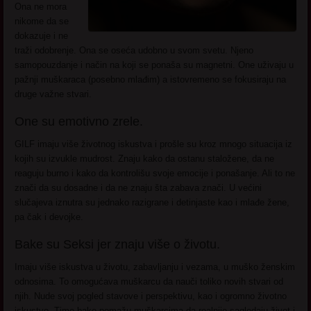
Ona ne mora
nikome da se
dokazuje i ne
traži odobrenje. Ona se oseća udobno u svom svetu. Njeno
samopouzdanje i način na koji se ponaša su magnetni. One uživaju u
pažnji muškaraca (posebno mlađim) a istovremeno se fokusiraju na
druge važne stvari.
One su emotivno zrele.
GILF imaju više životnog iskustva i prošle su kroz mnogo situacija iz
kojih su izvukle mudrost. Znaju kako da ostanu staložene, da ne
reaguju burno i kako da kontrolišu svoje emocije i ponašanje. Ali to ne
znači da su dosadne i da ne znaju šta zabava znači. U većini
slučajeva iznutra su jednako razigrane i detinjaste kao i mlađe žene,
pa čak i devojke.
Bake su Seksi jer znaju više o životu.
Imaju više iskustva u životu, zabavljanju i vezama, u muško ženskim
odnosima. To omogućava muškarcu da nauči toliko novih stvari od
njih. Nude svoj pogled stavove i perspektivu, kao i ogromno životno
iskustvo. Time bake pomažu muškarcima da realnije sagledaju život i