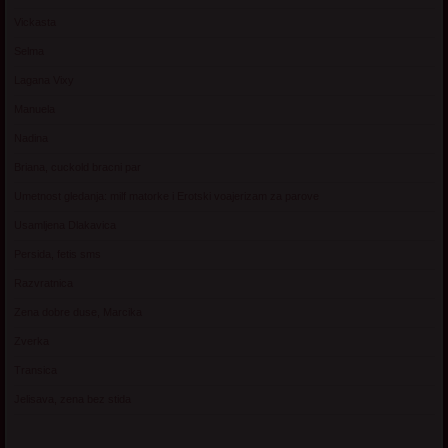
Vickasta
Selma
Lagana Vixy
Manuela
Nadina
Briana, cuckold bracni par
Umetnost gledanja: milf matorke i Erotski voajerizam za parove
Usamljena Dlakavica
Persida, fetis sms
Razvratnica
Zena dobre duse, Marcika
Zverka
Transica
Jelisava, zena bez stida