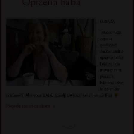
Opicena baba
LUDAJA
Totalno luda
zena u
godinama.
Jedna totalno
opicena baba
koja zeli da
uziva punim
plucima.
Iskusna i sve
to zelim da
prenesem. Ako volis BABE posalji DA kao i sms i javicu ti se
Pogledaj još seksi slikica
→