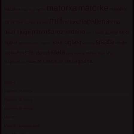
matorke
matorka
iskusna
matorke
licni oglasi
lepa
milf
napaljena
ona
milfare
za seks
matorke za sex
plavuša
razvedena
trazi njega
seks
seksi adresar
seksi
sisata
sex oglasi
oglasi
sisate
sekssms
sexsms
sex matorke
udata
sms
slobodna
starija
velike sise
vruci
upoznavanje
zgodna
za mladje
za seks
razgovori
za mlade
Kontakt
Kupovina 10 minuta
Kupovina 30 minuta
Kupovina 60 minuta
Matorke
Matorke za upoznavanje