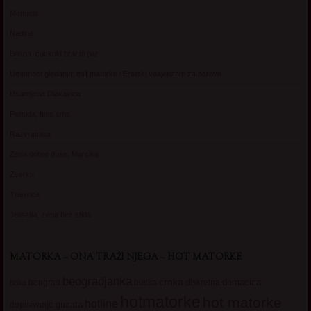
Manuela
Nadina
Briana, cuckold bracni par
Umetnost gledanja: milf matorke i Erotski voajerizam za parove
Usamljena Dlakavica
Persida, fetis sms
Razvratnica
Zena dobre duse, Marcika
Zverka
Transica
Jelisava, zena bez stida
MATORKA – ONA TRAŽI NJEGA – HOT MATORKE
beogradjanka
crnka
domacica
beograd
baka
bucka
diskretna
hotmatorke
hot matorke
hotline
guzata
dopisivanje