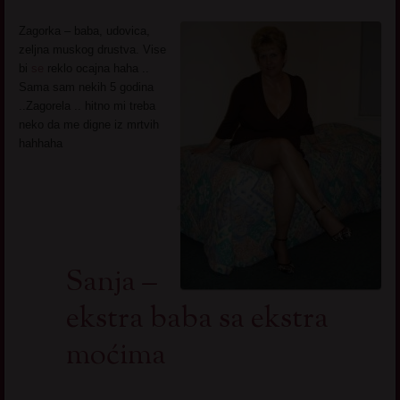
Zagorka – baba, udovica,
zeljna muskog drustva. Vise
bi
se
reklo ocajna haha ..
Sama sam nekih 5 godina
..Zagorela .. hitno mi treba
neko da me digne iz mrtvih
hahhaha
Sanja –
ekstra baba sa ekstra
moćima