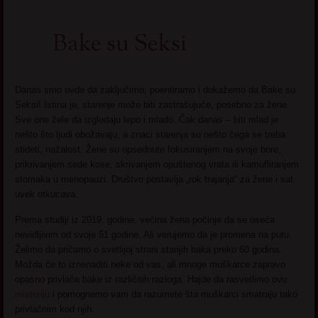
Bake su Seksi
Danas smo ovde da zaključimo, poentiramo i dokažemo da Bake su
Seksi! Istina je, starenje može biti zastrašujuće, posebno za žene.
Sve one žele da izgledaju lepo i mlado. Čak danas – biti mlad je
nešto što ljudi obožavaju, a znaci starenja su nešto čega se treba
stideti, nažalost. Žene su opsednute fokusiranjem na svoje bore,
prikrivanjem sede kose, skrivanjem opuštenog vrata ili kamufliranjem
stomaka u menopauzi. Društvo postavlja „rok trajanja“ za žene i sat
uvek otkucava.
Prema studiji iz 2019. godine, većina žena počinje da se oseća
nevidljivim od svoje 51 godine. Ali verujemo da je promena na putu.
Želimo da pričamo o svetlijoj strani starijih baka preko 60 godina.
Možda će to iznenaditi neke od vas, ali mnoge muškarce zapravo
opasno privlače bake iz različitih razloga. Hajde da rasvetlimo ovu
misteriju
i pomognemo vam da razumete šta muškarci smatraju tako
privlačnim kod njih.