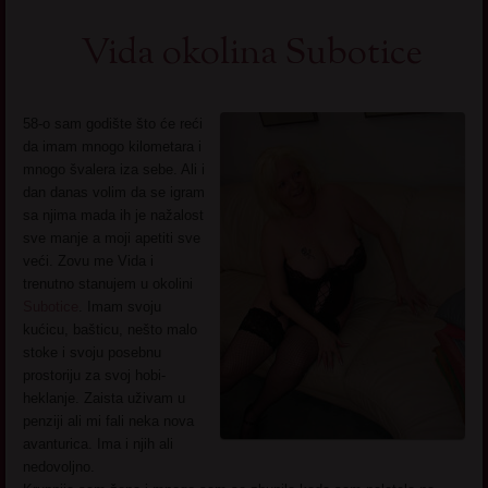
Vida okolina Subotice
58-o sam godište što će reći
da imam mnogo kilometara i
mnogo švalera iza sebe. Ali i
dan danas volim da se igram
sa njima mada ih je nažalost
sve manje a moji apetiti sve
veći. Zovu me Vida i
trenutno stanujem u okolini
Subotice
. Imam svoju
kućicu, bašticu, nešto malo
stoke i svoju posebnu
prostoriju za svoj hobi-
heklanje. Zaista uživam u
penziji ali mi fali neka nova
avanturica. Ima i njih ali
nedovoljno.