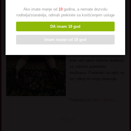
Ako imate manje od
18
godina, a nemate dozvolu
Baka Mira
56. godište iz srca
roditelja/staratelja, odmah prekinite sa korišćenjem usluge
Šumadije, vredna radna i
ozbiljna žena sa mnogo
DA imam 18 god
iskustva
iza sebe. I dalje
okretkna, aktivna i ne odbijam
Imam manje od 18 god
seks nikada. Telo savršeno,
malo punačko, taman da se
imaš za šta uhvatiti. Ne jurim
brak već samo intimnu avanturu
sa zdravim potentnim
muškarce. Predstavi se opiši mi
se i otkrij mi svoje fantazije.
Pogledaj još seksi slikica
→