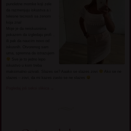
punoletne momke koji zele
da razmenjuju iskustva a i
telesne tecnosti sa zenom
koja zna!
Moje je da neiskusnima
pokazem da izgledaju profi ..
ili pak da naucim novo od
iskusnih. Otvorenog sam
uma, spremna da istrazujem
Sve je to jedno lepo
iskustvo u kom treba
maksimalno uzivati. Slazes se? Aaako se slazes zovi
Ako se ne
slazes – zovi, da mi kazes zasto se ne slazes
Pogledaj još seksi slikica
→