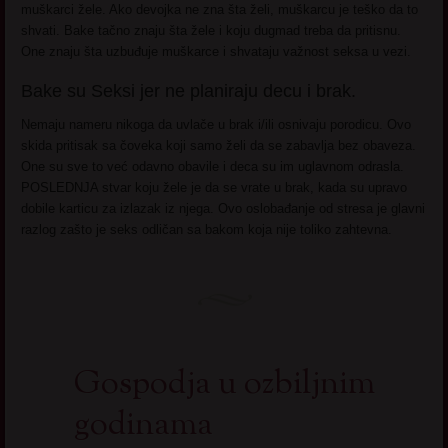
muškarci žele. Ako devojka ne zna šta želi, muškarcu je teško da to
shvati. Bake tačno znaju šta žele i koju dugmad treba da pritisnu.
One znaju šta uzbuđuje muškarce i shvataju važnost seksa u vezi.
Bake su Seksi jer ne planiraju decu i brak.
Nemaju nameru nikoga da uvlače u brak i/ili osnivaju porodicu. Ovo
skida pritisak sa čoveka koji samo želi da se zabavlja bez obaveza.
One su sve to već odavno obavile i deca su im uglavnom odrasla.
POSLEDNJA stvar koju žele je da se vrate u brak, kada su upravo
dobile karticu za izlazak iz njega. Ovo oslobađanje od stresa je glavni
razlog zašto je seks odličan sa bakom koja nije toliko zahtevna.
Gospodja u ozbiljnim
godinama