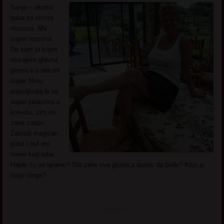
Sanja – ekstra
baba sa ekstra
mocima. Ma
super mocima.
Da sam ja kojim
slucajem glavna
glumica u nekom
super filmu
pojavljivala bi se
super junacima u
krevetu, cim im
zene zaspu.
Zamisli magican
plast i puf eto
mene kod tebe.
Hajde
da
se igramo? Sta zelis ova glumica danas da bude? Koja je
moja uloga?