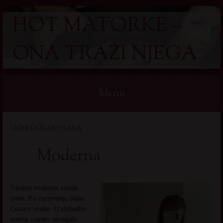
HOT MATORKE –
ONA TRAŽI NJEGA
Menu
Skip
LIČNI OGLASI | BABA
to
content
Moderna
Totalno moderna starija
zena. Po zanimanju baba.
Cuvam unuke. U slobodno
vreme cuvam nevaljale