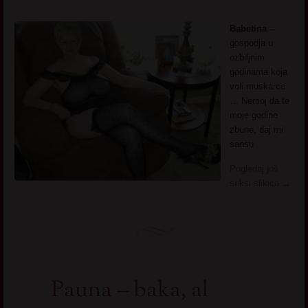
Babetina
–
gospodja u
ozbiljnim
godinama koja
voli muskarce
… Nemoj da te
moje godine
zbune, daj mi
sansu
Pogledaj još
seksi slikica
→
Pauna – baka, al