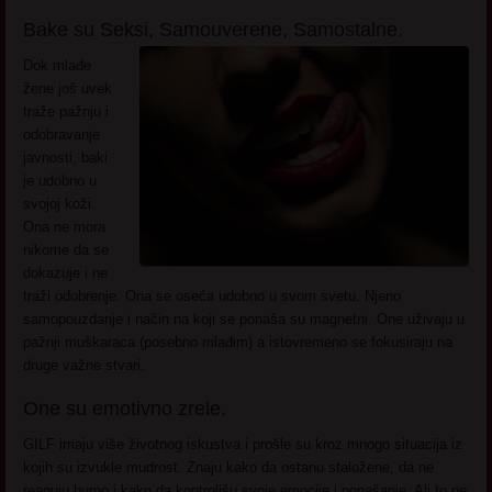
Bake su Seksi, Samouverene, Samostalne.
Dok mlađe
žene još uvek
traže pažnju i
odobravanje
javnosti, baki
je udobno u
svojoj koži.
Ona ne mora
nikome da se
dokazuje i ne
traži odobrenje. Ona se oseća udobno u svom svetu. Njeno
samopouzdanje i način na koji se ponaša su magnetni. One uživaju u
pažnji muškaraca (posebno mlađim) a istovremeno se fokusiraju na
druge važne stvari.
One su emotivno zrele.
GILF imaju više životnog iskustva i prošle su kroz mnogo situacija iz
kojih su izvukle mudrost. Znaju kako da ostanu staložene, da ne
reaguju burno i kako da kontrolišu svoje emocije i ponašanje. Ali to ne