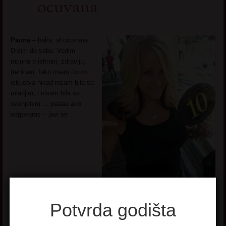
ocuvana
Pauna
– baka, al ocuvana.
Drzim do sebe. Vodim
racuna o ishrani, zdravlju,
treniram. Iako imam
dosta
iskustva nikad nisam bila sa
mladjim, i nisam bila sa
ozenjenim … paaaa ako
odgovaras – javi se
Baka
Potvrda godišta
Mira