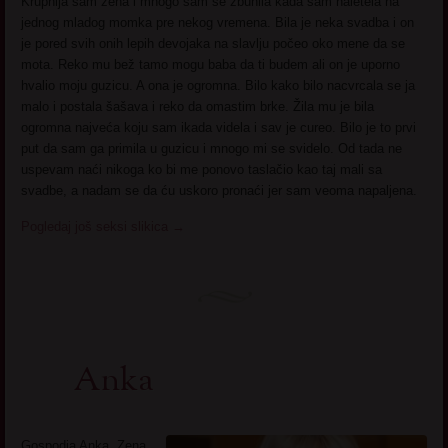
Krupnija sam žena i mnogo sam se zbunila kada sam naletela na
jednog mladog momka pre nekog vremena. Bila je neka svadba i on
je pored svih onih lepih devojaka na slavlju počeo oko mene da se
mota. Reko mu bež tamo mogu baba da ti budem ali on je uporno
hvalio moju guzicu. A ona je ogromna. Bilo kako bilo nacvrcala se ja
malo i postala šašava i reko da omastim brke. Žila mu je bila
ogromna najveća koju sam ikada videla i sav je cureo. Bilo je to prvi
put da sam ga primila u guzicu i mnogo mi se svidelo. Od tada ne
uspevam naći nikoga ko bi me ponovo taslačio kao taj mali sa
svadbe, a nadam se da ću uskoro pronaći jer sam veoma napaljena.
Pogledaj još seksi slikica
→
Anka
Gospodja Anka. Zena