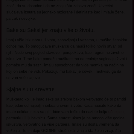
znači da su dosadne i da ne znaju šta zabava znači. U većini
slučajeva iznutra su jednako razigrane i detinjaste kao i mlađe žene,
pa čak i devojke.
Bake su Seksi jer znaju više o životu.
Imaju više iskustva u životu, zabavljanju i vezama, u muško ženskim
odnosima. To omogućava muškarcu da nauči toliko novih stvari od
njih. Nude svoj pogled stavove i perspektivu, kao i ogromno životno
iskustvo. Time bake pomažu muškarcima da realnije sagledaju život i
pomažu mu da sazri. Imaju sposobnost da vide momka na način na
koji on sebe ne vidi. Pokazuju mu kakav je čovek i motivišu ga da
ostvari veće ciljeve.
Sjajne su u Krevetu!
Muškarac koji je imao seks sa zrelom bakom verovatno će to pamtiti
kao jedan od najboljih seksa u svom životu. Kada naučite kako da
imate odličan seks sa gilf, biće vam teško da nađete bolju
učiteljicu
,
partnerku ili ljubavnicu. Sama starost ukazuje na mnogo više godina
iskustva, verovatno sa više partnera. Imale su dosta vremena da
vežbaju. To im daju GODINE stručnosti. Znaju šta žele i znaju šta