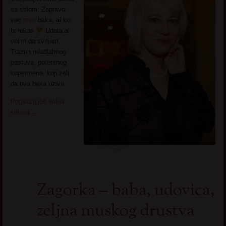
sa stilom. Zapravo
vec
sam
baka, al ko
bi rekao
Udata al
volim da svrljam.
Trazim mladjahnog
pastuva, potentnog
supermena, koji zeli
da ova baka uziva
Pogledaj još seksi
slikica
→
Zagorka – baba, udovica,
zeljna muskog drustva