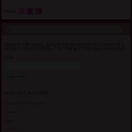
Strane:
1
2
»
UNESI SVOJU EMAIL ADRESU DA SE PRIJAVIS NA OVAJ SAJT I
DOBIJAS OBAVESTENJA O NOVIM MATORKAMA NA MAILU!
Email*
NAŠE HOT MATORKE
Gospodje za sex – Ljubimka
Vickasta
Selma
Lagana Vixy