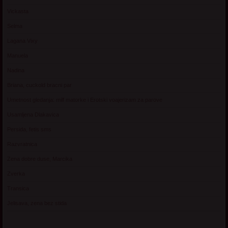
Vickasta
Selma
Lagana Vixy
Manuela
Nadina
Briana, cuckold bracni par
Umetnost gledanja: milf matorke i Erotski voajerizam za parove
Usamljena Dlakavica
Persida, fetis sms
Razvratnica
Zena dobre duse, Marcika
Zverka
Transica
Jelisava, zena bez stida