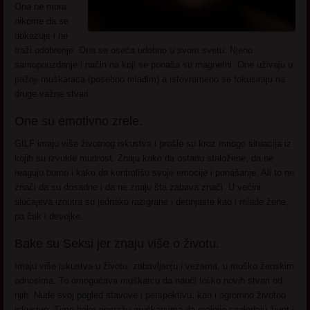
Ona ne mora
nikome da se
dokazuje i ne
traži odobrenje. Ona se oseća udobno u svom svetu. Njeno
samopouzdanje i način na koji se ponaša su magnetni. One uživaju u
pažnji muškaraca (posebno mlađim) a istovremeno se fokusiraju na
druge važne stvari.
One su emotivno zrele.
GILF imaju više životnog iskustva i prošle su kroz mnogo situacija iz
kojih su izvukle mudrost. Znaju kako da ostanu staložene, da ne
reaguju burno i kako da kontrolišu svoje emocije i ponašanje. Ali to ne
znači da su dosadne i da ne znaju šta zabava znači. U većini
slučajeva iznutra su jednako razigrane i detinjaste kao i mlađe žene,
pa čak i devojke.
Bake su Seksi jer znaju više o životu.
Imaju više iskustva u životu, zabavljanju i vezama, u muško ženskim
odnosima. To omogućava muškarcu da nauči toliko novih stvari od
njih. Nude svoj pogled stavove i perspektivu, kao i ogromno životno
iskustvo. Time bake pomažu muškarcima da realnije sagledaju život i