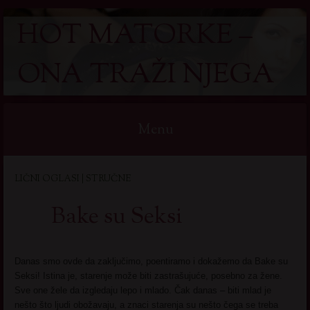
HOT MATORKE –
ONA TRAŽI NJEGA
Menu
Skip
LIČNI OGLASI | STRUČNE
to
content
Bake su Seksi
Danas smo ovde da zaključimo, poentiramo i dokažemo da Bake su
Seksi! Istina je, starenje može biti zastrašujuće, posebno za žene.
Sve one žele da izgledaju lepo i mlado. Čak danas – biti mlad je
nešto što ljudi obožavaju, a znaci starenja su nešto čega se treba