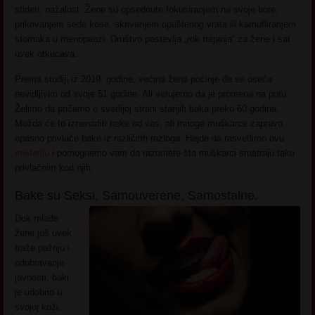
stideti, nažalost. Žene su opsednute fokusiranjem na svoje bore,
prikrivanjem sede kose, skrivanjem opuštenog vrata ili kamufliranjem
stomaka u menopauzi. Društvo postavlja „rok trajanja“ za žene i sat
uvek otkucava.
Prema studiji iz 2019. godine, većina žena počinje da se oseća
nevidljivim od svoje 51 godine. Ali verujemo da je promena na putu.
Želimo da pričamo o svetlijoj strani starijih baka preko 60 godina.
Možda će to iznenaditi neke od vas, ali mnoge muškarce zapravo
opasno privlače bake iz različitih razloga. Hajde da rasvetlimo ovu
misteriju
i pomognemo vam da razumete šta muškarci smatraju tako
privlačnim kod njih.
Bake su Seksi, Samouverene, Samostalne.
Dok mlađe
žene još uvek
traže pažnju i
odobravanje
javnosti, baki
je udobno u
svojoj koži.