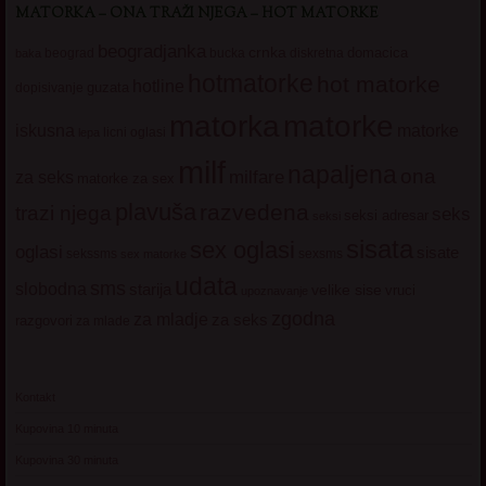
MATORKA – ONA TRAŽI NJEGA – HOT MATORKE
beogradjanka
crnka
domacica
beograd
baka
bucka
diskretna
hotmatorke
hot matorke
hotline
guzata
dopisivanje
matorke
matorka
iskusna
matorke
licni oglasi
lepa
milf
napaljena
ona
milfare
za seks
matorke za sex
plavuša
razvedena
trazi njega
seks
seksi adresar
seksi
sisata
sex oglasi
oglasi
sisate
sekssms
sexsms
sex matorke
udata
sms
slobodna
starija
velike sise
vruci
upoznavanje
zgodna
za mladje
za seks
razgovori
za mlade
Kontakt
Kupovina 10 minuta
Kupovina 30 minuta