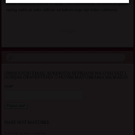
dobile karticu za izlazak iz njega. Ovo oslobađanje od stresa je glavni
razlog zašto je seks odličan sa bakom koja nije toliko zahtevna.
UNESI SVOJU EMAIL ADRESU DA SE PRIJAVIS NA OVAJ SAJT I
DOBIJAS OBAVESTENJA O NOVIM MATORKAMA NA MAILU!
Email*
NAŠE HOT MATORKE
Gospodje za sex – Ljubimka