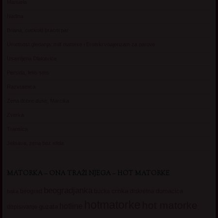
Manuela
Nadina
Briana, cuckold bracni par
Umetnost gledanja: milf matorke i Erotski voajerizam za parove
Usamljena Dlakavica
Persida, fetis sms
Razvratnica
Zena dobre duse, Marcika
Zverka
Transica
Jelisava, zena bez stida
MATORKA – ONA TRAŽI NJEGA – HOT MATORKE
beogradjanka
crnka
domacica
beograd
baka
bucka
diskretna
hotmatorke
hot matorke
hotline
guzata
dopisivanje