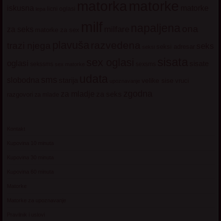
matorke
matorka
iskusna
matorke
licni oglasi
lepa
milf
napaljena
ona
milfare
za seks
matorke za sex
plavuša
razvedena
trazi njega
seks
seksi adresar
seksi
sisata
sex oglasi
oglasi
sisate
sekssms
sexsms
sex matorke
udata
sms
slobodna
starija
velike sise
vruci
upoznavanje
zgodna
za mladje
za seks
razgovori
za mlade
Kontakt
Kupovina 10 minuta
Kupovina 30 minuta
Kupovina 60 minuta
Matorke
Matorke za upoznavanje
Pravilnik i uslovi