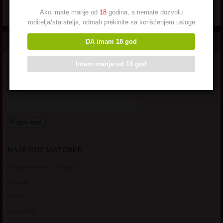
Ako imate manje od
18
godina, a nemate dozvolu
roditelja/staratelja, odmah prekinite sa korišćenjem usluge
DA imam 18 god
Imam manje od 18 god
UNESI SVOJU EMAIL ADRESU DA SE PRIJAVIS NA OVAJ SAJT I
DOBIJAS OBAVESTENJA O NOVIM MATORKAMA NA MAILU!
Email*
NAŠE HOT MATORKE
Gospodje za sex – Ljubimka
Vickasta
Selma
Lagana Vixy