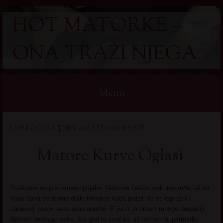
HOT MATORKE –
ONA TRAŽI NJEGA
Menu
Skip
LIČNI OGLASI | NEMAM REDOVAN SEKS
to
content
Matore Kurve Oglasi
Svakome se povremeno prijebe. Nekome češće, nekome ređe, ali na
kraju dana svakome dođe trenutak kada poželi da se isprazni i
zadovolji svoje seksualne apetite. E pa ni ja nisam mnogo drugačiji.
Nemam redovan seks, šta god to značilo, ali nemam ni partnerku