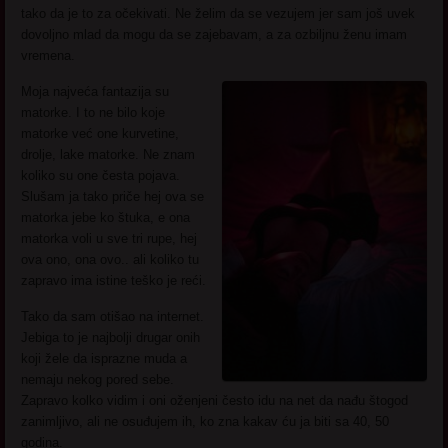
tako da je to za očekivati. Ne želim da se vezujem jer sam još uvek
dovoljno mlad da mogu da se zajebavam, a za ozbiljnu ženu imam
vremena.
Moja najveća fantazija su
matorke. I to ne bilo koje
matorke već one kurvetine,
drolje, lake matorke. Ne znam
koliko su one česta pojava.
Slušam ja tako priče hej ova se
matorka jebe ko štuka, e ona
matorka voli u sve tri rupe, hej
ova ono, ona ovo.. ali koliko tu
zapravo ima istine teško je reći.
Tako da sam otišao na internet.
Jebiga to je najbolji drugar onih
koji žele da isprazne muda a
nemaju nekog pored sebe.
Zapravo kolko vidim i oni oženjeni često idu na net da nađu štogod
zanimljivo, ali ne osuđujem ih, ko zna kakav ću ja biti sa 40, 50
godina.