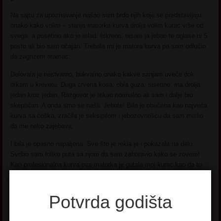
Na sajtu za upoznavanje našao sam brdo njih koje se predstavljaju
onako kako volim – starija matorka kurva drolja volim kurac više od
svega, a posebno ako je mlad. Iskreno, nisam ja jebao te oglase ni 5
posto ali bio sam očajan. Trebala mi je matora kurva pa sam odlučio
da zagrizem mamac.
Delovala je nestvarno, bukvalno onako kakve sanjam uveče dok
drkam u krevetu. Duga crvena kosa, obla guza, sisetine, ma drolja
jedan kroz jedan. Razgovor je tekao normalno ali sam i dalje bio
skeptičan. A onda smo se našli. Jebote! Bila je obučena kao najveća
kurva sa ćoška, zračila je seksipilom i jebozovnošću da sam mislio
da me neko zajebava.
I bila je opasno napaljena. Sve što je rekla je i pokazala na delu.
Svršio sam toliko puta sa njom da sam zaboravio kako se zovem!
Kao profesionalna kurva ova matorka je gutala moj kurac kao da to
radi svakodnevno više puta. Ona je uživala kao i ja, stajala je iza
svake svoje reči i pretočila ih u delo!
Potvrda godišta