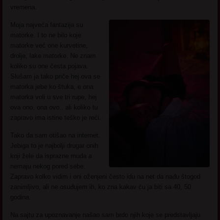
vremena.
Moja najveća fantazija su
matorke. I to ne bilo koje
matorke već one kurvetine,
drolje, lake matorke. Ne znam
koliko su one česta pojava.
Slušam ja tako priče hej ova se
matorka jebe ko štuka, e ona
matorka voli u sve tri rupe, hej
ova ono, ona ovo.. ali koliko tu
zapravo ima istine teško je reći.
Tako da sam otišao na internet.
Jebiga to je najbolji drugar onih
koji žele da isprazne muda a
nemaju nekog pored sebe.
Zapravo kolko vidim i oni oženjeni često idu na net da nađu štogod
zanimljivo, ali ne osuđujem ih, ko zna kakav ću ja biti sa 40, 50
godina.
Na sajtu za upoznavanje našao sam brdo njih koje se predstavljaju