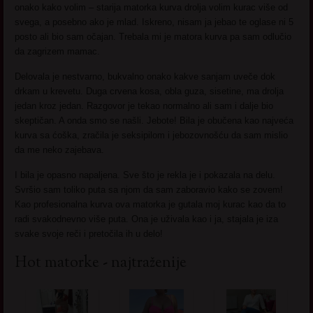
onako kako volim – starija matorka kurva drolja volim kurac više od
svega, a posebno ako je mlad. Iskreno, nisam ja jebao te oglase ni 5
posto ali bio sam očajan. Trebala mi je matora kurva pa sam odlučio
da zagrizem mamac.
Delovala je nestvarno, bukvalno onako kakve sanjam uveče dok
drkam u krevetu. Duga crvena kosa, obla guza, sisetine, ma drolja
jedan kroz jedan. Razgovor je tekao normalno ali sam i dalje bio
skeptičan. A onda smo se našli. Jebote! Bila je obučena kao najveća
kurva sa ćoška, zračila je seksipilom i jebozovnošću da sam mislio
da me neko zajebava.
I bila je opasno napaljena. Sve što je rekla je i pokazala na delu.
Svršio sam toliko puta sa njom da sam zaboravio kako se zovem!
Kao profesionalna kurva ova matorka je gutala moj kurac kao da to
radi svakodnevno više puta. Ona je uživala kao i ja, stajala je iza
svake svoje reči i pretočila ih u delo!
Hot matorke - najtraženije