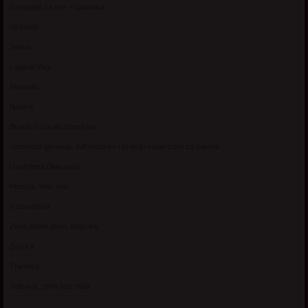
Gospodje za sex – Ljubimka
Vickasta
Selma
Lagana Vixy
Manuela
Nadina
Briana, cuckold bracni par
Umetnost gledanja: milf matorke i Erotski voajerizam za parove
Usamljena Dlakavica
Persida, fetis sms
Razvratnica
Zena dobre duse, Marcika
Zverka
Transica
Jelisava, zena bez stida