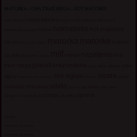
MATORKA – ONA TRAŽI NJEGA – HOT MATORKE
beogradjanka
crnka
domacica
beograd
baka
bucka
diskretna
hotmatorke
hot matorke
hotline
guzata
dopisivanje
matorke
matorka
iskusna
matorke
licni oglasi
lepa
milf
napaljena
ona
milfare
za seks
matorke za sex
plavuša
razvedena
trazi njega
seks
seksi adresar
seksi
sisata
sex oglasi
oglasi
sisate
sekssms
sexsms
sex matorke
udata
sms
slobodna
starija
velike sise
vruci
upoznavanje
zgodna
za mladje
za seks
razgovori
za mlade
Kontakt
Kupovina 10 minuta
Kupovina 30 minuta