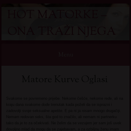
HOT MATORKE –
ONA TRAŽI NJEGA
Menu
Skip
Matore Kurve Oglasi
to
content
Svakome se povremeno prijebe. Nekome češće, nekome ređe, ali na
kraju dana svakome dođe trenutak kada poželi da se isprazni i
zadovolji svoje seksualne apetite. E pa ni ja nisam mnogo drugačiji.
Nemam redovan seks, šta god to značilo, ali nemam ni partnerku
tako da je to za očekivati. Ne želim da se vezujem jer sam još uvek
dovoljno mlad da mogu da se zajebavam, a za ozbiljnu ženu imam