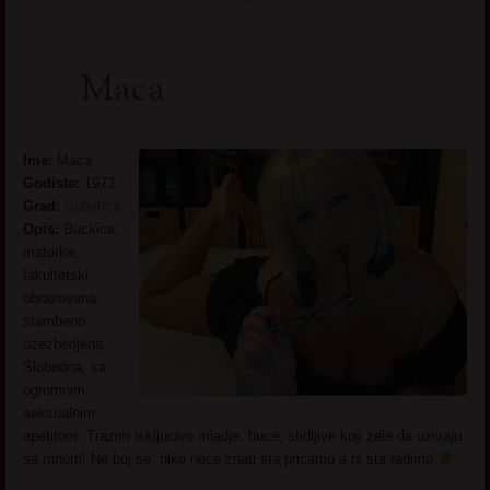
Maca
Ime:
Maca
Godiste:
1973
Grad:
Subotica
Opis:
Buckica,
matorka,
fakultetski
obrazovana,
stambeno
ozezbedjena.
Slobodna, sa
ogromnim
seksualnim
apetitom. Trazim iskljucivo mladje, buce, stidljive koji zele da uzivaju
sa mnom! Ne boj se, niko nece znati sta pricamo a ni sta radimo