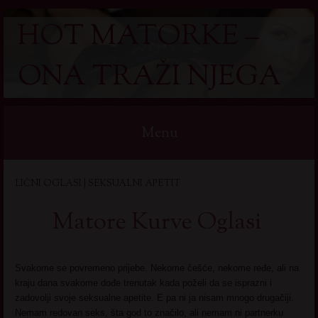
HOT MATORKE –
ONA TRAŽI NJEGA
Menu
Skip
LIČNI OGLASI | SEKSUALNI APETIT
to
content
Matore Kurve Oglasi
Svakome se povremeno prijebe. Nekome češće, nekome ređe, ali na
kraju dana svakome dođe trenutak kada poželi da se isprazni i
zadovolji svoje seksualne apetite. E pa ni ja nisam mnogo drugačiji.
Nemam redovan seks, šta god to značilo, ali nemam ni partnerku