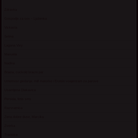
Zdravka
Gospodje za sex – Ljubimka
Vickasta
Selma
Lagana Vixy
Manuela
Nadina
Briana, cuckold bracni par
Umetnost gledanja: milf matorke i Erotski voajerizam za parove
Usamljena Dlakavica
Persida, fetis sms
Razvratnica
Zena dobre duse, Marcika
Zverka
Transica