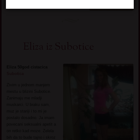
Eliza iz Subotice
Eliza 50god cistacica
Subotica
Zivim u jednom manjem
mestu u blizini Subotice.
Zanimaju me mladji
muskarci. U braku sam,
muz je stariji i to mi je
postalo dosadno. Ja imam
povecani seksualni apetit a
on retko kad moze. Zelela
bih da to bude tajno i skroz