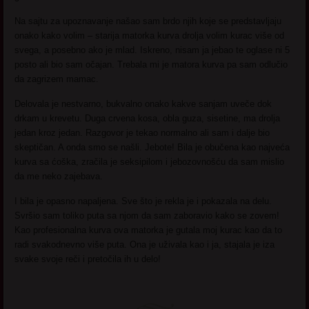
Na sajtu za upoznavanje našao sam brdo njih koje se predstavljaju
onako kako volim – starija matorka kurva drolja volim kurac više od
svega, a posebno ako je mlad. Iskreno, nisam ja jebao te oglase ni 5
posto ali bio sam očajan. Trebala mi je matora kurva pa sam odlučio
da zagrizem mamac.
Delovala je nestvarno, bukvalno onako kakve sanjam uveče dok
drkam u krevetu. Duga crvena kosa, obla guza, sisetine, ma drolja
jedan kroz jedan. Razgovor je tekao normalno ali sam i dalje bio
skeptičan. A onda smo se našli. Jebote! Bila je obučena kao najveća
kurva sa ćoška, zračila je seksipilom i jebozovnošću da sam mislio
da me neko zajebava.
I bila je opasno napaljena. Sve što je rekla je i pokazala na delu.
Svršio sam toliko puta sa njom da sam zaboravio kako se zovem!
Kao profesionalna kurva ova matorka je gutala moj kurac kao da to
radi svakodnevno više puta. Ona je uživala kao i ja, stajala je iza
svake svoje reči i pretočila ih u delo!