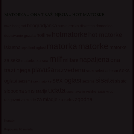
MATORKA – ONA TRAŽI NJEGA – HOT MATORKE
beogradjanka
crnka
domacica
beograd
baka
bucka
diskretna
hotmatorke
hot matorke
hotline
guzata
dopisivanje
matorke
matorka
iskusna
matorke
licni oglasi
lepa
milf
napaljena
ona
milfare
za seks
matorke za sex
plavuša
razvedena
trazi njega
seks
seksi adresar
seksi
sisata
sex oglasi
oglasi
sisate
sekssms
sexsms
sex matorke
udata
sms
slobodna
starija
velike sise
vruci
upoznavanje
zgodna
za mladje
za seks
razgovori
za mlade
Kontakt
Kupovina 10 minuta