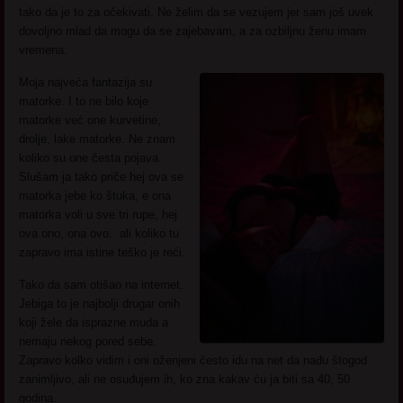
tako da je to za očekivati. Ne želim da se vezujem jer sam još uvek
dovoljno mlad da mogu da se zajebavam, a za ozbiljnu ženu imam
vremena.
Moja najveća fantazija su
matorke. I to ne bilo koje
matorke već one kurvetine,
drolje, lake matorke. Ne znam
koliko su one česta pojava.
Slušam ja tako priče hej ova se
matorka jebe ko štuka, e ona
matorka voli u sve tri rupe, hej
ova ono, ona ovo.. ali koliko tu
zapravo ima istine teško je reći.
Tako da sam otišao na internet.
Jebiga to je najbolji drugar onih
koji žele da isprazne muda a
nemaju nekog pored sebe.
Zapravo kolko vidim i oni oženjeni često idu na net da nađu štogod
zanimljivo, ali ne osuđujem ih, ko zna kakav ću ja biti sa 40, 50
godina.