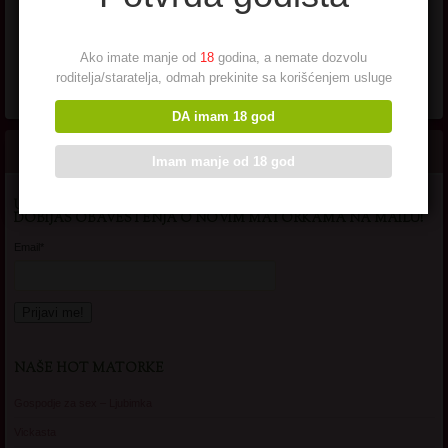
Ako imate manje od
18
godina, a nemate dozvolu
roditelja/staratelja, odmah prekinite sa korišćenjem usluge
DA imam 18 god
Imam manje od 18 god
UNESI SVOJU EMAIL ADRESU DA SE PRIJAVIS NA OVAJ SAJT I
DOBIJAS OBAVESTENJA O NOVIM MATORKAMA NA MAILU!
Email*
NAŠE HOT MATORKE
Gospodje za sex – Ljubimka
Vickasta