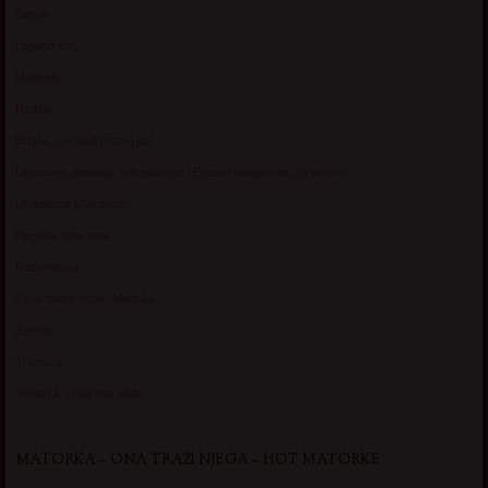
Selma
Lagana Vixy
Manuela
Nadina
Briana, cuckold bracni par
Umetnost gledanja: milf matorke i Erotski voajerizam za parove
Usamljena Dlakavica
Persida, fetis sms
Razvratnica
Zena dobre duse, Marcika
Zverka
Transica
Jelisava, zena bez stida
MATORKA – ONA TRAŽI NJEGA – HOT MATORKE