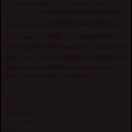
beogradjanka
crnka
domacica
beograd
baka
bucka
diskretna
hotmatorke
hot matorke
hotline
guzata
dopisivanje
matorke
matorka
iskusna
matorke
licni oglasi
lepa
milf
napaljena
ona
milfare
za seks
matorke za sex
plavuša
razvedena
trazi njega
seks
seksi adresar
seksi
sisata
sex oglasi
oglasi
sisate
sekssms
sexsms
sex matorke
udata
sms
slobodna
starija
velike sise
vruci
upoznavanje
zgodna
za mladje
za seks
razgovori
za mlade
Kontakt
Kupovina 10 minuta
Kupovina 30 minuta
Kupovina 60 minuta
Matorke