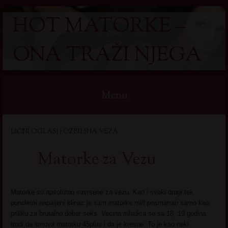
HOT MATORKE –
ONA TRAŽI NJEGA
Menu
Skip
LIČNI OGLASI | OZBILJNA VEZA
to
content
Matorke za Vezu
Matorke su apsolutno savrsene za vezu. Kao i svaki drugi tek
punoletni napaljeni klinac ja sam matorke milf posmatrao samo kao
priliku za brutalno dobar seks. Vecina mladica se sa 18, 19 godina
trudi da smuva matorku 45plus i da je kresne. To je kao neki