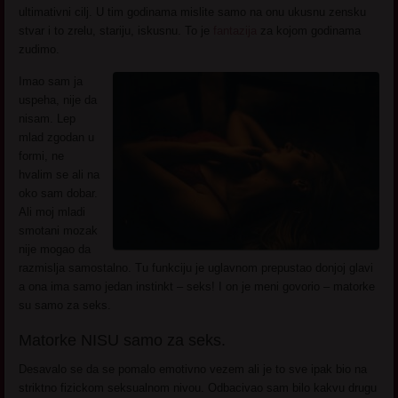
ultimativni cilj. U tim godinama mislite samo na onu ukusnu zensku
stvar i to zrelu, stariju, iskusnu. To je
fantazija
za kojom godinama
zudimo.
Imao sam ja
uspeha, nije da
nisam. Lep
mlad zgodan u
formi, ne
hvalim se ali na
oko sam dobar.
Ali moj mladi
smotani mozak
nije mogao da
razmislja samostalno. Tu funkciju je uglavnom prepustao donjoj glavi
a ona ima samo jedan instinkt – seks! I on je meni govorio – matorke
su samo za seks.
Matorke NISU samo za seks.
Desavalo se da se pomalo emotivno vezem ali je to sve ipak bio na
striktno fizickom seksualnom nivou. Odbacivao sam bilo kakvu drugu