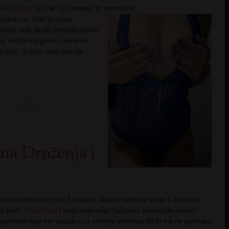
iše
moderna
ali čak i ja smatram to normalnim.
odne i ne stide se svoje
došla ovde da bih pronašla ljubav
ice, erotski razgovori i naravno
e lože.. o tome malo kasnije.
jna Druženja i
ivim u predivnom srcu Šumadije. Moje tri omiljene stvari u životu su
j život,
moja strast
i moja inspiracija. Nažalost, poslednjih meseci
uspomene koje me vraćaju u ta srećnija vremena. Ali to me ne sprečava