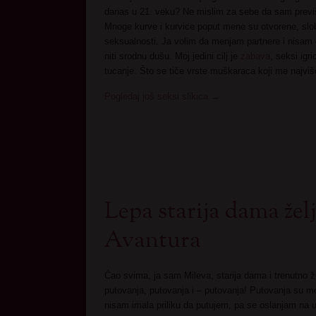
danas u 21. veku? Ne mislim za sebe da sam prev
Mnoge kurve i kurvice poput mene su otvorene, slob
seksualnosti. Ja volim da menjam partnere i nisam 
niti srodnu dušu. Moj jedini cilj je
zabava
, seksi igr
tucanje. Što se tiče vrste muškaraca koji me najviš
Pogledaj još seksi slikica
→
Lepa starija dama žel
Avantura
Ćao svima, ja sam Mileva, starija dama i trenutno ž
putovanja, putovanja i – putovanja! Putovanja su mo
nisam imala priliku da putujem, pa se oslanjam na 