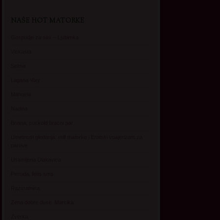
NAŠE HOT MATORKE
Gospodje za sex – Ljubimka
Vickasta
Selma
Lagana Vixy
Manuela
Nadina
Briana, cuckold bracni par
Umetnost gledanja: milf matorke i Erotski voajerizam za
parove
Usamljena Dlakavica
Persida, fetis sms
Razvratnica
Zena dobre duse, Marcika
Zverka