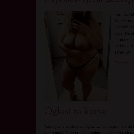
Ime:
Debel
Bracni stat
Kontakt: s
Opis:
Na st
samouveren
god moj muz
zdrav, jak 
Pogledaj jo
Oglasi za kurve
Kada ljudi vide da piše Oglasi za kurve pomisle da
samo jedna žena srednjih godina mladolikog izgleda 