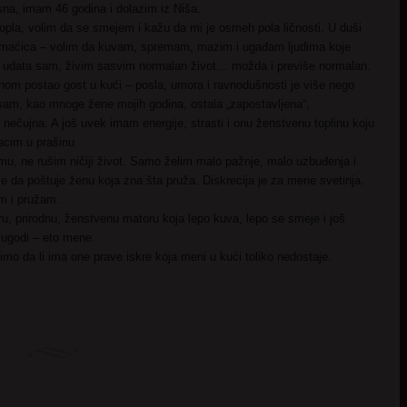
a, imam 46 godina i dolazim iz Niša.
opla, volim da se smejem i kažu da mi je osmeh pola ličnosti. U duši
maćica – volim da kuvam, spremam, mazim i ugađam ljudima koje
 udata sam, živim sasvim normalan život… možda i previše normalan.
om postao gost u kući – posla, umora i ravnodušnosti je više nego
sam, kao mnoge žene mojih godina, ostala „zapostavljena“,
nečujna. A još uvek imam energije, strasti i onu ženstvenu toplinu koju
acim u prašinu.
mu, ne rušim ničiji život. Samo želim malo pažnje, malo uzbuđenja i
 da poštuje ženu koja zna šta pruža. Diskrecija je za mene svetinja.
m i pružam.
ru, prirodnu, ženstvenu matoru koja lepo kuva, lepo se smeje i još
ugodi – eto mene.
imo da li ima one prave iskre koja meni u kući toliko nedostaje.