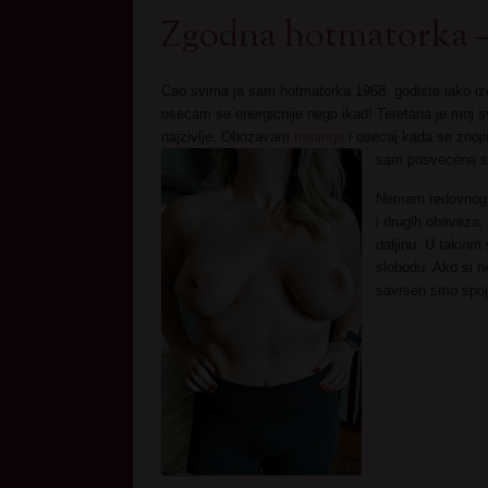
Zgodna hotmatorka – T
Cao svima ja sam hotmatorka 1968. godiste iako i
osecam se energicnije nego ikad! Teretana je moj
najzivlje. Obozavam
treninge
i osecaj kada se znojim
sam posvecena sv
Nemam redovnog pa
i drugih obaveza
daljinu. U takvim
slobodu. Ako si n
savrsen smo spoj