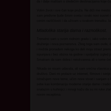
da i dalje maštam o sledećim destinacijama koje ću 
Volim život i sve čari koje pruža. Ne drži me mesto 
sam predivne ljude širom sveta i svaki novi susret
cenim različitosti i da uživam u svakom trenutku. Ia
Mladolika starija dama i raznolikost.
Trenutno sam u svom rodnom gradu i, iako volim mir
druženje i nova poznanstva. Zbog toga sam ovde, d
i možda pronađem nekoga ko deli moju strast prema
ispunjava i bez obzira na godine i spoljašnji izgled
Smatram da sam dobra i neiskvarena ali o tome ćet
Nikada se nisam udavala, ali sam srećna vlasnica p
društvo. Dani mi prolaze uz internet, filmove i serije
istražujem nove teme, učim nove stvari i sanjam o
sebe kao kombinaciju moderne starije dame i tradic
snalazim u kuhinjici i mnogi kažu da su mi ruke zl
novim receptima.