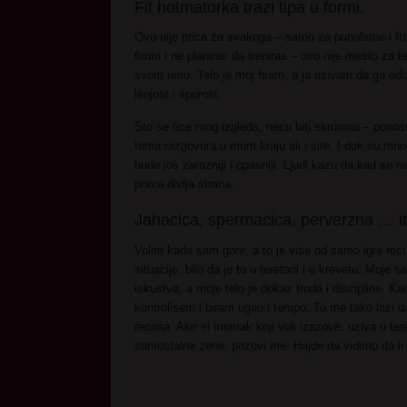
Fit hotmatorka trazi tipa u formi.
Ovo nije prica za svakoga – samo za punoletne i fra
formi i ne planiras da treniras – ovo nije mesto za 
svom umu. Telo je moj hram, a ja uzivam da ga od
lenjost i sporost.
Sto se tice mog izgleda, necu biti skromna – ponos
tema razgovora u mom kraju ali i sire. I dok su mn
bude jos zarazniji i opasniji. Ljudi kazu da kad se
prava divlja strana.
Jahacica, spermacica, perverzna … it
Volim kada sam gore, a to je vise od samo igre reci
situacije, bilo da je to u teretani i u krevetu. Moje
iskustva, a moje telo je dokaz truda i discipline. Ka
kontrolisem i biram ugao i tempo. To me tako lozi 
recima. Ako si momak koji voli izazove, uziva u teret
samostalne zene, pozovi me. Hajde da vidimo da li