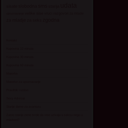
udata
sms
sisate
slobodna
starija
velike sise
vruci razgovori
za mlade
upoznavanje
zgodna
za mladje
za seks
Kontakt
Kupovina 10 minuta
Kupovina 30 minuta
Kupovina 60 minuta
Matorke
Matorke za upoznavanje
Pravilnik i uslovi
Sexy Adresar
Starije dame za avanturu
Zasto starije zene tvrde da vise uzivaju u seksu nego u
mladosti?