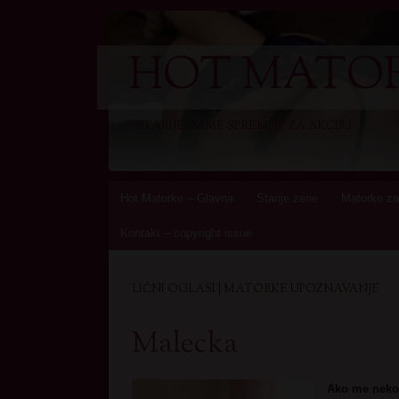
HOT MATOR
STARIJE DAME SPREMNE ZA AKCIJU
Skip
Hot Matorke – Glavna
Starije zene
Matorke za
to
Kontakt – copyright issue
content
LIČNI OGLASI | MATORKE UPOZNAVANJE
Malecka
Ako me neko