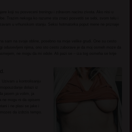
jere koji su posveceni treningu i zdravom nacinu zivota. Ako nisi u
tebe. Trazim nekoga ko razume sta znaci posvetiti se sebi, svom telu i
rzavam u vrhunskom stanju. Seksi hotmatorka poput mene ne priznaje
na sam na svoje obline, posebno na moje velike grudi. One su cesto
ogi odusevljeni njima, ono sto cesto zaborave je da moj osmeh moze da
 nasmejem, ne mogu da mi odole. Ali pazi se – iza tog osmeha se krije
d.
. Uzivam u kontrolisanju
 samopouzdanje dolazi iz
da jasem ja volim, ja
da ne mogu ni da opisem
ani i ne plasi se jake i
 mozes da izdrzis tempo.