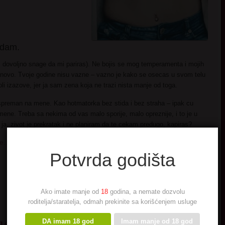
edam.
i dovoljno snage da mi pariras). Ne bojis se mog temperamenta i mojih
novo. Tvoje godine nisu vazne – vazno je kako se osecas u svom telu
oli izazove, jer ja sam zena koja ne trazi nista manje od toga.
preman na mene. Kao hotmatorka bez stida i bez straha – ipak cu
ene. Treba sa nekima od vas malo sporije, malo opreznije, i to je u
i ja. zivot je prekratak i ne planiram da te cekam predugo, kapiras?
tke…
pozovi me, cekam te.
Potvrda godišta
Ako imate manje od
18
godina, a nemate dozvolu
roditelja/staratelja, odmah prekinite sa korišćenjem usluge
uca
DA imam 18 god
Imam manje od 18 god