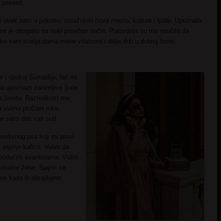
posetiti.
i uvek sam u pokretu, istražujući nova mesta, kulture i ljude. Upoznala
 me je obogatio na neki poseban način. Putovanja su me naučila da
ko sam starija dama mene vitalnost i dalje drži u dobroj formi.
 i spokoj Šumadije, fali mi
a upoznam zanimljive ljude
 životu. Raznolikost me
 ja svima pružam ruke.
e sami dati vaš sud.
redivnog psa koji mi pravi
, pijenje kafice. Volim da
 budućim avanturama. Vidim
ionalne žene. Sjajno se
atne kada ih obradujem