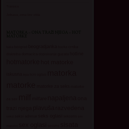
Transica
Jelisava, zena bez stida
MATORKA – ONA TRAŽI NJEGA – HOT
MATORKE
beogradjanka
crnka
beograd
baka
bucka
hotline
domacica
guzata
dopisivanje
diskretna
hotmatorke
hot matorke
matorka
iskusna
licni oglasi
lepa
matorke
matorke za seks
matorke
milf
napaljena
ona
milfare
za sex
plavuša
razvedena
trazi njega
seks oglasi
seksi adresar
sekssms
seksi
sex
sisata
sex oglasi
sexsms
matorke