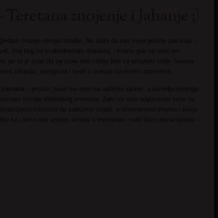
eretana znojenje i Jahanje ;)
zgledam mnogo mnogo mladje. Ne dajte da vas moje godine zavaraju –
 svet, moj beg od svakodnevnih obaveza, i mesto gde se osecam
, jer to je znak da se moje telo i dalje bori za vrhunski oblik. Veoma
om zdravlju, energicna i uvek u potrazi za novim izazovima.
rtnera – prosto, zivot me nosi na razlicite strane, a izmedju treninga
, nemam mnogo slobodnog vremena. Zato mi vise odgovaraju veze na
 situacijama mozemo da zadrzimo strast, a istovremeno imamo i svoju
eko ko ceni svoje vreme, uzivas u treniranju i volis dozu nezavisnosti –
.