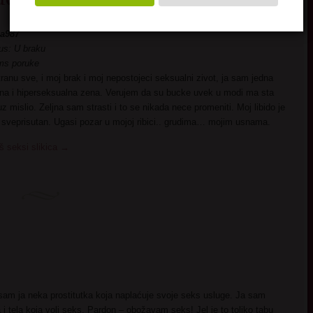
a987
us: U braku
ms poruke
ranu sve, i moj brak i moj nepostojeci seksualni zivot, ja sam jedna
a i hiperseksualna zena. Verujem da su bucke uvek u modi ma sta
 mislio. Zeljna sam strasti i to se nikada nece promeniti. Moj libido je
i sveprisutan. Ugasi pozar u mojoj ribici.. grudima… mojim usnama.
š seksi slikica
→
 sam ja neka prostitutka koja naplaćuje svoje seks usluge. Ja sam
i tela koja voli seks. Pardon – obožavam seks! Jel je to toliko tabu