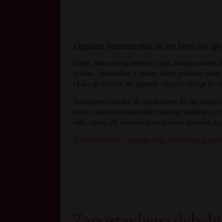
Opasna hotmatorka ali ne brini ne uj
Dakle, ako volis da treniras i imas zarazan osmeh (
godina – mozda bas ti mozes da mi pokazes nesto 
i kako ga koristis. Ali zapamti – trazim nekoga ko v
Seksipilom zavodim ali ne razumem da nije svako s
imati u vidu to da nije svaki muskarac spreman za m
redu, zaista. Ali svako ima svoje limite pa imam ih 
Z
ato klikni Ovde i pogledaj moje slike i moje poda
Zapostavljena debelj