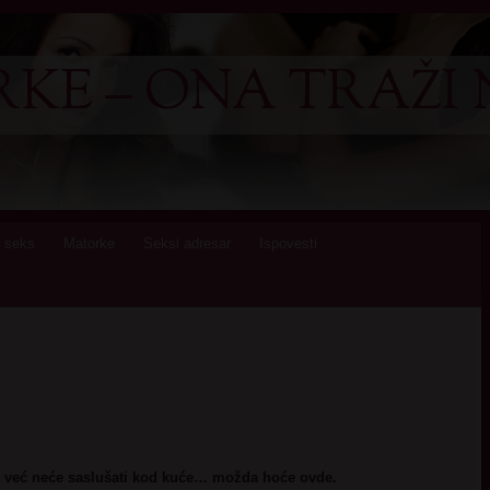
KE – ONA TRAŽI 
 seks
Matorke
Seksi adresar
Ispovesti
 već neće saslušati kod kuće… možda hoće ovde.