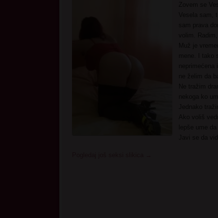
Zovem se Vesn
Vesela sam, t
sam prava do
volim. Radim,
Muž je vremen
mene. I tako 
neprimećena i 
ne želim da b
Ne tražim dra
nekoga ko ume
Jednako traži
Ako voliš ved
lepše ume da 
Javi se da vid
Pogledaj još seksi slikica
→