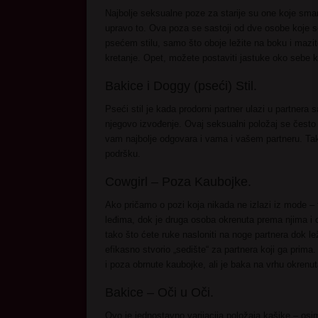
Najbolje seksualne poze za starije su one koje smanj
upravo to. Ova poza se sastoji od dve osobe koje se
psećem stilu, samo što oboje ležite na boku i mazi
kretanje. Opet, možete postaviti jastuke oko sebe ka
Bakice i Doggy (pseći) Stil.
Pseći stil je kada prodorni partner ulazi u partnera s
njegovo izvođenje. Ovaj seksualni položaj se često iz
vam najbolje odgovara i vama i vašem partneru. Tak
podršku.
Cowgirl – Poza Kaubojke.
Ako pričamo o pozi koja nikada ne izlazi iz mode – t
leđima, dok je druga osoba okrenuta prema njima i 
tako što ćete ruke nasloniti na noge partnera dok 
efikasno stvorio „sedište“ za partnera koji ga prima.
i poza obrnute kaubojke, ali je baka na vrhu okrenut
Bakice – Oči u Oči.
Ovo je jednostavno varijacija položaja kašike – os