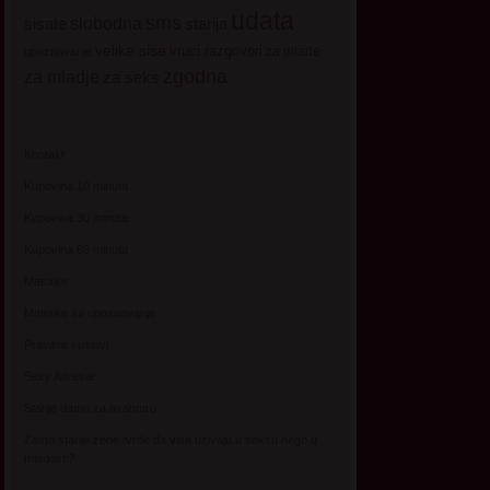
udata
sms
sisate
slobodna
starija
velike sise
vruci razgovori
za mlade
upoznavanje
zgodna
za mladje
za seks
Kontakt
Kupovina 10 minuta
Kupovina 30 minuta
Kupovina 60 minuta
Matorke
Matorke za upoznavanje
Pravilnik i uslovi
Sexy Adresar
Starije dame za avanturu
Zasto starije zene tvrde da vise uzivaju u seksu nego u
mladosti?