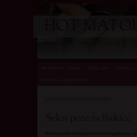
HOT MATOR
STARIJE DAME SPREMNE ZA AKCIJU
Skip
Hot Matorke – Glavna
Starije zene
Matorke za
to
Kontakt – copyright issue
content
LIČNI OGLASI | POZA KAUBOJKE
Seksi poze za Bakice
Možda morate da napravite neka prilagođavanja, ali