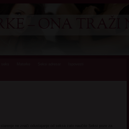
KE – ONA TRAŽI 
 seks
Matorke
Seksi adresar
Ispovesti
 starenje ne znači odustajanje od seksa zato naučite Seksi poze za