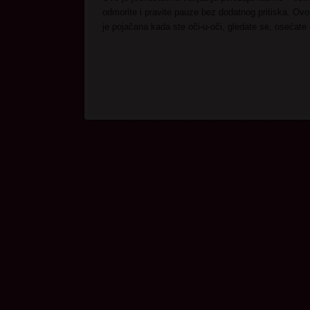
odmorite i pravite pauze bez dodatnog pritiska. Ov
je pojačana kada ste oči-u-oči, gledate se, osećate 