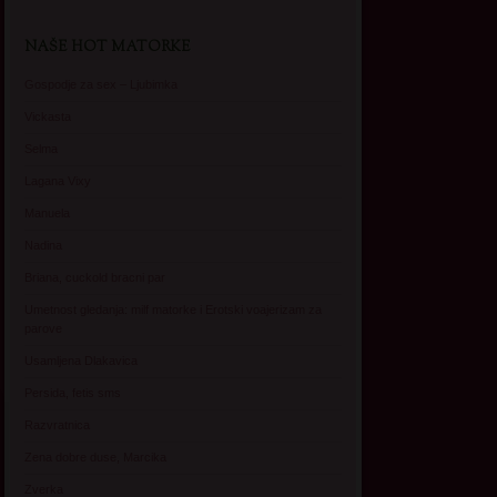
NAŠE HOT MATORKE
Gospodje za sex – Ljubimka
Vickasta
Selma
Lagana Vixy
Manuela
Nadina
Briana, cuckold bracni par
Umetnost gledanja: milf matorke i Erotski voajerizam za
parove
Usamljena Dlakavica
Persida, fetis sms
Razvratnica
Zena dobre duse, Marcika
Zverka