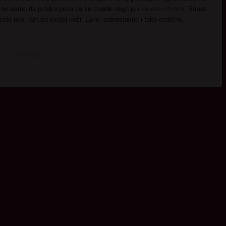
o ne samo da je laka poza da se izvede nego je i
veoma intimna
. Strast
celo telo, dah na svojoj koži. Lako, jednostavno i tako erotično.