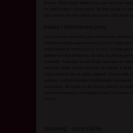
Bakice. Naše starije lepotice su uvek erotične i sp
im znači koliko i svima nama. Ne žele da ga se samo 
lako izvesti sve one kama sutra poze. Zato hajde d
Bakice i Misionarska poza.
Ova klasična seksualna poza funkcioniše jednako d
nekoliko podešavanja možemo je učiniti i malo pris
tradicionalno je muški
partner na vrhu
, a ženu pod n
godinama imaju tendenciju da utiču na jednog partn
zamenite. Pokretniji od njih dvoje verovatno bi tre
namestili, jedan partner će ležati na leđima, a drug
Tada će početi da se zabija unapred. Da biste bili s
partnera, možete isprobati modifikovani misionarski
misionarac, ali osoba na dnu koristi jastuke da podi
savršena varijacija za svakoga ko pati od bolova u l
mišića.
Spooning – poza Kašike.