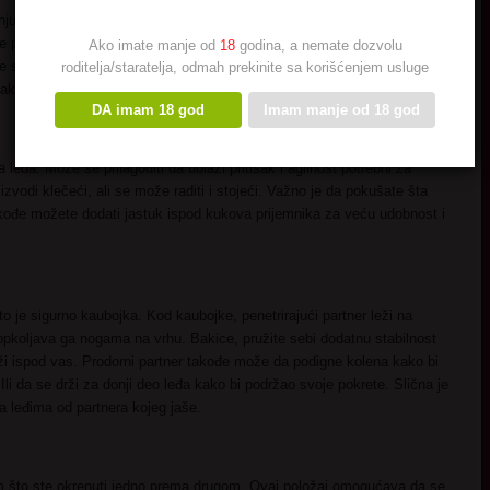
uju težinu i pritisak na zglobove, kažu stručnjaci. Spooning čini
 priljube što je moguće bliže dok su okrenute u istom pravcu. Slično je
Ako imate manje od
18
godina, a nemate dozvolu
te se. Ova pozicija ne stvara pritisak na kolena i zahteva minimalno
roditelja/staratelja, odmah prekinite sa korišćenjem usluge
ko biste bili sigurni da ste u potpunosti spojeni.
DA imam 18 god
Imam manje od 18 god
a leđa. Može se prilagoditi da ublaži pritisak i agilnost potrebni za
vodi klečeći, ali se može raditi i stojeći. Važno je da pokušate šta
ođe možete dodati jastuk ispod kukova prijemnika za veću udobnost i
o je sigurno kaubojka. Kod kaubojke, penetrirajući partner leži na
opkoljava ga nogama na vrhu. Bakice, pružite sebi dodatnu stabilnost
leži ispod vas. Prodorni partner takođe može da podigne kolena kako bi
 Ili da se drži za donji deo leđa kako bi podržao svoje pokrete. Slična je
a leđima od partnera kojeg jaše.
im što ste okrenuti jedno prema drugom. Ovaj položaj omogućava da se