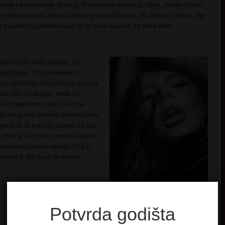
remne za pomeranje granica. Prepune su iskustva, želje, znanja i seks
prisećaju već žele i dalje da ga upražnjavaju. Ali budimo iskreni, nije
a zajedno pogledamo koje su to poze najbolje za naše bake.
obro u bilo kom uzrastu. Uz
tupačnijom. Kod misionarca
jim. Međutim ako bolovi u vezi sa
era više od drugog, onda se
balo da preuzme uzde. Da bi se
i će se popeti okrenut prema njemu.
igurni da je položaj udoban za oba
 položaj. Ovo je u osnovi klasičan
gne svoju karlicu naviše. Ovo je
eđima ili bilo kojih problema
Potvrda godišta