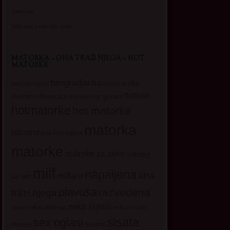
Transica
Jelisava, zena bez stida
MATORKA – ONA TRAŽI NJEGA – HOT
MATORKE
beogradjanka
crnka
beograd
baka
bucka
hotline
domacica
guzata
dopisivanje
diskretna
hotmatorke
hot matorke
matorka
iskusna
licni oglasi
lepa
matorke
matorke za seks
matorke
milf
napaljena
ona
milfare
za sex
plavuša
razvedena
trazi njega
seks oglasi
seksi adresar
sekssms
seksi
sex
sisata
sex oglasi
sexsms
matorke