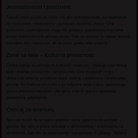
Jednostavnost i poniznost.
Seoski nacin zivota se cesto vrti oko jednostavnosti, sa naglaskom
na sustinskim vrednostima i osnovnim stvarima zivota. Ova
poniznost i utemeljenost mogu biti privlacni pojedincima koji cene
manje materijalisticki pristup zivotu. One su svesne da novac donosi
odredjeni mir i lagodnost, ali ne traze „preko leba pogace.“
Zene sa sela – Kulturna privlacnost.
Otelotvorenje su odredjenih kulturnih vrednosti i tradicije koje mnogi
ljudi smatraju privlacnim i simpaticnim. Ove vrednosti mogu
ukljucivati snazne porodicne veze, osecaj zajednistva i postovanje
prirode. Ta tradicionalna crta koju seljanke nose u dusi, postovanje
prema precima i narodnim obicajima cine ih sjajnim osobama,
partnerima, prijateljima.
Osecaj za avanturu.
Ako ste mislili da su samo gradske dame spremne za avnture –
gresite. Na selu je pravo uzivanje u aktivnostima i avanturama na
otvorenom, kao sto su planinarenje, kampovanje ili jahanje. Njihova