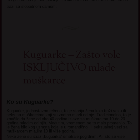
traži sa slobodnom damom.
Kuguarke – Zašto vole
ISKLJUČIVO mlađe
muškarce
Ko su Kuguarke?
Kuguarke, jednostavno rečeno, to je starija žena koja traži vezu ili
seks sa muškarcima koji su znatno mlađi od nje. Tradicionalno, to je
značilo da žene od oko 40 godina izlaze sa muškarcima 10 do 20
godina mlađim od njih. Međutim, vremenom se to malo promenilo. To
je žena bilo kog uzrasta koja je u romantičnoj ili seksualnoj vezi sa
muškarcem mlađim 10 ili više godina.
Neke žene su izraz „kuguarka“ smatrale pogrdnim. Ali što se više