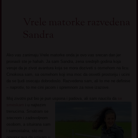
Vrele matorke razvedena
Sandra
Ako vas zanimaju Vrele matorke onda je ovo vas srecan dan jer
pronasli ste je hahah. Ja sam Sandra, zena srednjih godina koja
veruje da je zivot avantura koja se mora doziveti s osmehom na licu.
Crnokosa sam, sa osmehom koji ima moc da osvetli prostoriju i ucini
da se ljudi osecaju dobrodoslo. Razvedena sam, ali to me ne definise
– naprotiv, to me cini jacom i spremnom za nove izazove.
Moj zivotni put bio je pun uspona i padova, ali sam naucila da
se
smeskam
i u
najtezim
trenucima. Smatram se
srecnom i zadovoljnom
osobom, a situirana sam
i samostalna, sto mi
omogucava da uzivam u