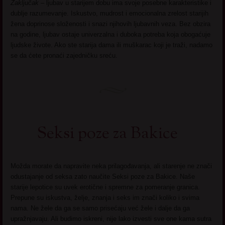
Zaključak –
ljubav u starijem dobu ima svoje posebne karakteristike i
dublje razumevanje. Iskustvo, mudrost i emocionalna zrelost starijih
žena doprinose složenosti i snazi njihovih ljubavnih veza. Bez obzira
na godine, ljubav ostaje univerzalna i duboka potreba koja obogaćuje
ljudske živote. Ako ste starija dama ili muškarac koji je traži, nadamo
se da ćete pronaći zajedničku sreću.
Seksi poze za Bakice
Možda morate da napravite neka prilagođavanja, ali starenje ne znači
odustajanje od seksa zato naučite Seksi poze za Bakice. Naše
starije lepotice su uvek erotične i spremne za pomeranje granica.
Prepune su iskustva, želje, znanja i seks im znači koliko i svima
nama. Ne žele da ga se samo prisećaju već žele i dalje da ga
upražnjavaju. Ali budimo iskreni, nije lako izvesti sve one kama sutra