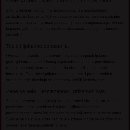
Zene sa sela – Samopouzdanje i nezavisnost.
Zivot u ruralnim podrucjima moze podstaci samopouzdanje i
snalazljivost kod zena. Njihova sposobnost da se nose sa razlicitim
zadacima i izazovima moze povecati njihovo samopouzdanje. Svi oni
koji cene jake i nezavisne pojedince bice ocarani snagom i umecem
seoskih zena.
Toplo i ljubazno ponasanje.
Ove dame se cesto, i sa pravom, povezuju sa prijateljskim i
gostoljubivim stavom. Osecaj zajednistva koji cesto preovladava u
ruralnim podrucjima moze dovesti do otvorenijih i prijateljskih
interakcija. Ovo toplo i prijatno ponasanje, cak i prema totalnim
strancima koje docekuju sa osmehom, cini ih jedinstvenim.
Zene sa sela – Povezanost i prizeman stav.
Seljanke se cesto dozivljavaju kao prizemne i skromne, sto ih cini
posebnima jer nisu sebicne i sujetne. Njihov nedostatak
pretencioznosti moze biti privlacan onima koji traze autenticne dame.
Svesne su da svaka vrsta nemira nije zdrava i trude se da izbegavaju
svadje i sve resavaju mirnim putem.