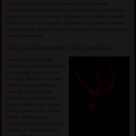
koje su prošle fazu stidljivosti odavno i sada su spremne i
samouverene. Prestale su da gube vreme na igrice, prosto žele da
uživaju bez zadrške. Za razliku od klinki koje traže sebe u svakom
smislu (životnom i seksualnom), hotmatorke imaju jasno i izraženo
samopouzdanje. Njihova
energija
u seksu često nadmašuje sve tvoje
dosadašnje avanture.
Zašto su hotmatorke toliko privlačne?
Svaka iza sebe ima godine
istraživanja, proživljenih fantazija
i veština koje ne možeš naučiti
ni u teoriji. Muškarci vole starije
dame jer one znaju kako da
zadovolje i ne stide se da
pokažu šta im prija. Kada te
pogleda matorka koja zna da ti
čita misli, osećaš kako kolena
klecaju. Upravo zato su
hotmatorke među najtraženijima
u životu, ali i kategorijama na