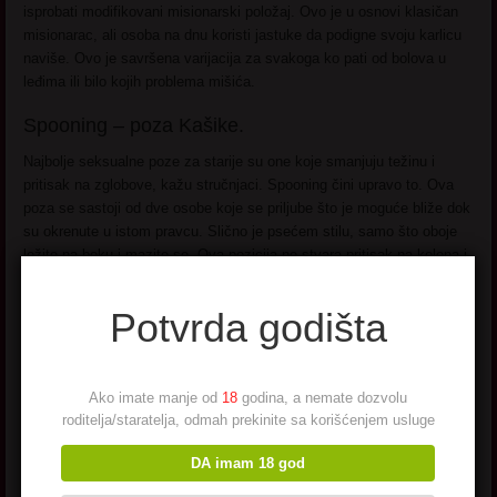
isprobati modifikovani misionarski položaj. Ovo je u osnovi klasičan
misionarac, ali osoba na dnu koristi jastuke da podigne svoju karlicu
naviše. Ovo je savršena varijacija za svakoga ko pati od bolova u
leđima ili bilo kojih problema mišića.
Spooning – poza Kašike.
Najbolje seksualne poze za starije su one koje smanjuju težinu i
pritisak na zglobove, kažu stručnjaci. Spooning čini upravo to. Ova
poza se sastoji od dve osobe koje se priljube što je moguće bliže dok
su okrenute u istom pravcu. Slično je psećem stilu, samo što oboje
ležite na boku i mazite se. Ova pozicija ne stvara pritisak na kolena i
zahteva minimalno kretanje. Opet, možete postaviti jastuke oko sebe
kako biste bili sigurni da ste u potpunosti spojeni.
Potvrda godišta
Bakice i Doggy (pseći) Stil.
Pseći stil je kada prodorni partner ulazi u partnera sa leđa. Može se
Ako imate manje od
18
godina, a nemate dozvolu
prilagoditi da ublaži pritisak i agilnost potrebni za njegovo izvođenje.
roditelja/staratelja, odmah prekinite sa korišćenjem usluge
Ovaj seksualni položaj se često izvodi klečeći, ali se može raditi i
stojeći. Važno je da pokušate šta vam najbolje odgovara i vama i
DA imam 18 god
vašem partneru. Takođe možete dodati jastuk ispod kukova