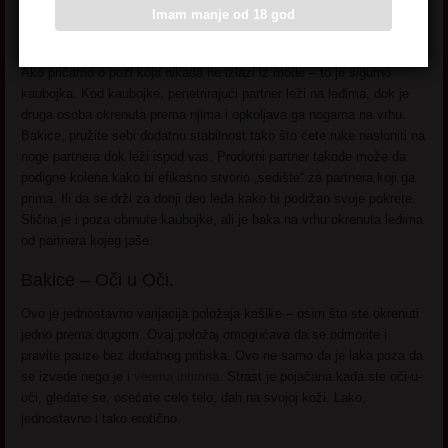
prijemnika za veću udobnost i podršku.
Imam manje od 18 god
Cowgirl – Poza Kaubojke.
Ako pričamo o pozi koja nikada ne izlazi iz mode – to je sigurno
kaubojka. Kod kaubojke, penetrirajući partner leži na leđima, dok je
druga osoba okrenuta prema njima i opkoljava ga nogama na vrhu.
Bakice, pružite sebi dodatnu stabilnost tako što ćete ruke nasloniti na
noge partnera dok leži ispod vas. Prodorni partner takođe može da
podigne kolena kako bi efikasno stvorio „sedište“ za partnera koji ga
prima. Ili da se drži za donji deo leđa kako bi podržao svoje pokrete.
Slična je i poza obrnute kaubojke, ali je baka na vrhu okrenuta leđima
od partnera kojeg jaše.
Bakice – Oči u Oči.
Ovo je jednostavno varijacija položaja kašike – osim što ste okrenuti
jedno prema drugom. Ovaj položaj omogućava da se odmorite i
pravite pauze bez dodatnog pritiska. Ovo ne samo da je laka poza da
se izvede nego je i
veoma intimna
. Strast je pojačana kada ste oči-u-
oči, gledate se, osećate celo telo, dah na svojoj koži. Lako,
jednostavno i tako erotično.