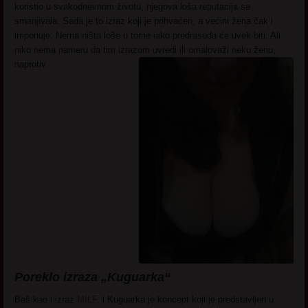
koristio u svakodnevnom životu, njegova loša reputacija se
smanjivala. Sada je to izraz koji je prihvaćen, a većini žena čak i
imponuje. Nema ništa loše u tome iako predrasuda će uvek biti. Ali
niko nema nameru da tim izrazom uvredi ili omalovaži neku ženu,
naprotiv.
Poreklo izraza „Kuguarka“
Baš kao i izraz
MILF,
i Kuguarka je koncept koji je predstavljen u