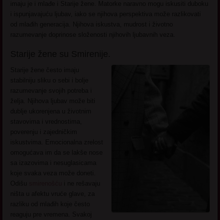
imaju je i mlađe i Starije žene. Matorke naravno mogu iskusiti duboku
i ispunjavajuću ljubav, iako se njihova perspektiva može razlikovati
od mlađih generacija. Njihova iskustva, mudrost i životno
razumevanje doprinose složenosti njihovih ljubavnih veza.
Starije žene su Smirenije.
Starije žene često imaju
stabilniju sliku o sebi i bolje
razumevanje svojih potreba i
želja. Njihova ljubav može biti
dublje ukorenjena u životnim
stavovima i vrednostima,
poverenju i zajedničkim
iskustvima. Emocionalna zrelost
omogućava im da se lakše nose
sa izazovima i nesuglasicama
koje svaka veza može doneti.
Odišu
smirenošću
i ne rešavaju
ništa u afektu vruće glave, za
razliku od mlađih koje često
reaguju pre vremena. Svakoj