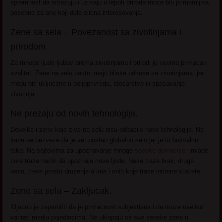
spremnost da istrazuju i uzivaju u lepoti prirode moze biti primamljiva,
posebno za one koji dele slicna interesovanja.
Zene sa sela – Povezanost sa zivotinjama i
prirodom.
Za mnoge ljude ljubav prema zivotinjama i prirodi je veoma privlacan
kvalitet. Zene na selu cesto imaju bliske odnose sa zivotinjama, jer
mogu biti ukljucene u poljoprivredu, stocarstvo ili spasavanje
zivotinja.
Ne prezaju od novih tehnologija.
Devojke i zene koje zive na selu nisu odbacile nove tehnologije. Ne
kaze se bezveze da je vet postao globalno selo jer je to bukvalno
tako. Na sajtovima za upoznavanje mnoge
seoske domacice
i mlade
cure traze nacin da upoznaju nove ljude. Neke traze brak, druge
vezu, trece prosto druzenje a ima i onih koje traze intimne susrete.
Zene sa sela – Zakljucak.
Kljucno je zapamtiti da je privlacnost subjektivna i da moze uveliko
varirati medju pojedincima. Ne uklapaju se sve seoske zene u