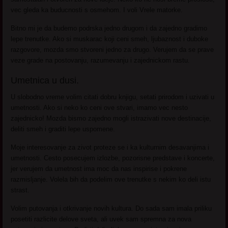
vec gleda ka buducnosti s osmehom. I voli Vrele matorke.
Bitno mi je da budemo podrska jedno drugom i da zajedno gradimo
lepe trenutke. Ako si muskarac koji ceni smeh, ljubaznost i duboke
razgovore, mozda smo stvoreni jedno za drugo. Verujem da se prave
veze grade na postovanju, razumevanju i zajednickom rastu.
Umetnica u dusi.
U slobodno vreme volim citati dobru knjigu, setati prirodom i uzivati u
umetnosti. Ako si neko ko ceni ove stvari, imamo vec nesto
zajednicko! Mozda bismo zajedno mogli istrazivati nove destinacije,
deliti smeh i graditi lepe uspomene.
Moje interesovanje za zivot proteze se i ka kulturnim desavanjima i
umetnosti. Cesto posecujem izlozbe, pozorisne predstave i koncerte,
jer verujem da umetnost ima moc da nas inspirise i pokrene
razmisljanje. Volela bih da podelim ove trenutke s nekim ko deli istu
strast.
Volim putovanja i otkrivanje novih kultura. Do sada sam imala priliku
posetiti razlicite delove sveta, ali uvek sam spremna za nova