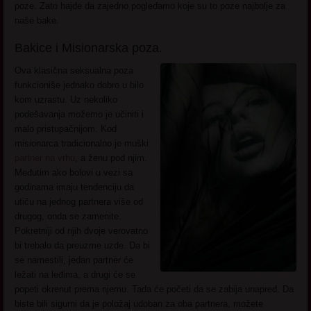
poze. Zato hajde da zajedno pogledamo koje su to poze najbolje za
naše bake.
Bakice i Misionarska poza.
Ova klasična seksualna poza
funkcioniše jednako dobro u bilo
kom uzrastu. Uz nekoliko
podešavanja možemo je učiniti i
malo pristupačnijom. Kod
misionarca tradicionalno je muški
partner na vrhu
, a ženu pod njim.
Međutim ako bolovi u vezi sa
godinama imaju tendenciju da
utiču na jednog partnera više od
drugog, onda se zamenite.
Pokretniji od njih dvoje verovatno
bi trebalo da preuzme uzde. Da bi
se namestili, jedan partner će
ležati na leđima, a drugi će se
popeti okrenut prema njemu. Tada će početi da se zabija unapred. Da
biste bili sigurni da je položaj udoban za oba partnera, možete