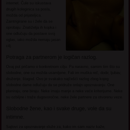
internet. Čule su iskustava
drugih koleginica sa posla,
možda od prijateljica.
Zaintrigirane su i žele da se
oprobaju. Znatiželja ih kopka i
one odlučuju da postave svoj
oglas, iako možda nemaju jasan
cilj.
Potraga za partnerom je logičan razlog.
Ovaj put pričamo o konkretnom cilju. Pa naravno, samim tim što su
slobodne, one su možda usamljene. Fali im muška reč, dodir, ljubav,
druženje, štagod. Ovo je svakako najčešći razlog zbog kojeg
slobodne dame odlučuju da se pridruže onlajn upoznavanju. One
planiraju, one biraju. Neke imaju manje a neke veće kriterijume. Neke
su ozbiljne i traže dugovoročne, neke žele partnere za otvorenu veze.
Slobodne žene, kao i svake druge, vole da su
intimne.
Sajtovi za upoznavanje služe za, kako im sam naziv kaže,