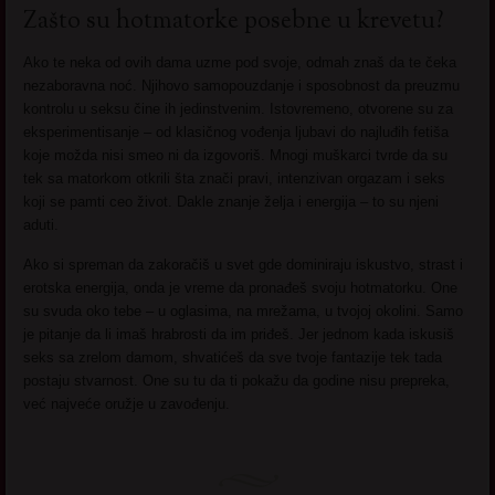
Zašto su hotmatorke posebne u krevetu?
Ako te neka od ovih dama uzme pod svoje, odmah znaš da te čeka
nezaboravna noć. Njihovo samopouzdanje i sposobnost da preuzmu
kontrolu u seksu čine ih jedinstvenim. Istovremeno, otvorene su za
eksperimentisanje – od klasičnog vođenja ljubavi do najluđih fetiša
koje možda nisi smeo ni da izgovoriš. Mnogi muškarci tvrde da su
tek sa matorkom otkrili šta znači pravi, intenzivan orgazam i seks
koji se pamti ceo život. Dakle znanje želja i energija – to su njeni
aduti.
Ako si spreman da zakoračiš u svet gde dominiraju iskustvo, strast i
erotska energija, onda je vreme da pronađeš svoju hotmatorku. One
su svuda oko tebe – u oglasima, na mrežama, u tvojoj okolini. Samo
je pitanje da li imaš hrabrosti da im priđeš. Jer jednom kada iskusiš
seks sa zrelom damom, shvatićeš da sve tvoje fantazije tek tada
postaju stvarnost. One su tu da ti pokažu da godine nisu prepreka,
već najveće oružje u zavođenju.