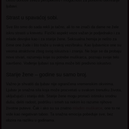
često donose svežu perspektivu i mogućnost za ponovno otkrivanje
ljubavi.
Strast u spavaćoj sobi.
Sve što smo do sada rekli je tačno, ali to ne znači da dame ne žele
iskru strasti u krevetu. Fizički aspekt veze važan je podjednako i za
mlade devojke kao i za starije žene. Seksualna hemija je nešto za
čime one žude i što traže u svakoj vezi/braku. Kao ljubavnice one su
veoma atraktivne zbog svog iskustva i znanja. Ne boje se da probaju
nove stvari, razumeju koje su potrebe muškarca, poznaju svoje telo
savršeno. Vođenje ljubavi sa njima može biti predivno iskustvo.
Starije žene – godine su samo broj.
Važno je shvatiti da ljubav nije ograničena vremenskim okvirima.
Ljubav je snažna sila koja može procvetati u svakom trenutku života,
uključujući i stariju dob. Starije žene mogu pronaći istinsku srodnu
dušu, deliti radost, podršku i smeh sa nekim ko razume njihove
životne puteve. Čak i ako su sa znatno
mlađim muškarce
, one to ne
vide kao negativan taboo. Ta snažna emocija pobeđuje sve, bez
obzira na razliku u godinama.