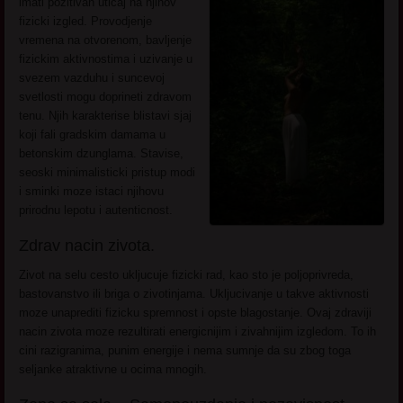
imati pozitivan uticaj na njihov
fizicki izgled. Provodjenje
vremena na otvorenom, bavljenje
fizickim aktivnostima i uzivanje u
svezem vazduhu i suncevoj
svetlosti mogu doprineti zdravom
tenu. Njih karakterise blistavi sjaj
koji fali gradskim damama u
betonskim dzunglama. Stavise,
seoski minimalisticki pristup modi
i sminki moze istaci njihovu
prirodnu lepotu i autenticnost.
Zdrav nacin zivota.
Zivot na selu cesto ukljucuje fizicki rad, kao sto je poljoprivreda,
bastovanstvo ili briga o zivotinjama. Ukljucivanje u takve aktivnosti
moze unaprediti fizicku spremnost i opste blagostanje. Ovaj zdraviji
nacin zivota moze rezultirati energicnijim i zivahnijim izgledom. To ih
cini razigranima, punim energije i nema sumnje da su zbog toga
seljanke atraktivne u ocima mnogih.