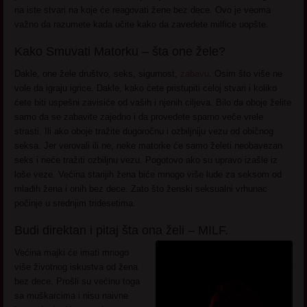
na iste stvari na koje će reagovati žene bez dece. Ovo je veoma
važno da razumete kada učite kako da zavedete milfice uopšte.
Kako Smuvati Matorku – šta one žele?
Dakle, one žele društvo, seks, sigurnost,
zabavu
. Osim što više ne
vole da igraju igrice. Dakle, kako ćete pristupiti celoj stvari i koliko
ćete biti uspešni zavisiće od vaših i njenih ciljeva. Bilo da oboje želite
samo da se zabavite zajedno i da provedete sparno veče vrele
strasti. Ili ako oboje tražite dugoročnu i ozbiljniju vezu od običnog
seksa. Jer verovali ili ne, neke matorke će samo želeti neobavezan
seks i neće tražiti ozbiljnu vezu. Pogotovo ako su upravo izašle iz
loše veze. Većina starijih žena biće mnogo više lude za seksom od
mlađih žena i onih bez dece. Zato što ženski seksualni vrhunac
počinje u srednjim tridesetima.
Budi direktan i pitaj šta ona želi – MILF.
Većina majki će imati mnogo
više životnog iskustva od žena
bez dece. Prošli su većinu toga
sa muškarcima i nisu naivne