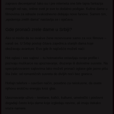
zapravo decenijama! Iako su i pre interneta one bile tajna fantazija
mnogih od nas, online svet je sve to dodatno podigao. Kultne dame u
filmovima za odrasle svakodnevno dobijaju nove fanove. Samim tim,
„epidemija zrelih dama“ nastavlja se i ojačava.
Gde pronaći zrele dame u Srbiji?
Ako si mislio da su ovakve žene rezervisane samo za xxx filmove –
varaš se. U Srbiji postoji čitava zajednica starijih dama koje
obožavaju avanture. Evo gde ih najčešće možeš naći:
Hot oglasi i sex sajtovi – tu hotmatorke ostavljaju svoje profile i
pozivaju muškarce na upoznavanje, druzenje ili diskretne susrete. Na
specijalizovanim sajtovima lako možeš pronaći oglase gde jasno pišu
šta žele: od romantičnih susreta do divljih noći bez granica.
Hotlajn telefoni – savršen način, posebno za neiskusne, da osete
njihovu erotičnu energiju kroz glas.
Upoznavanje uživo – teretane, kafići, kulturni, umetnički i poslovni
događaji često kriju dame koje izgledaju nevino, ali imaju itekako
vruće namere.