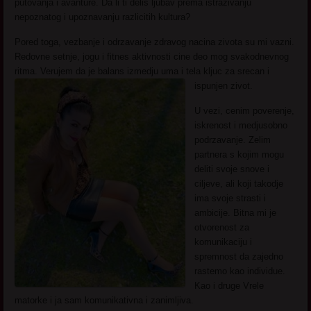
putovanja i avanture. Da li ti delis ljubav prema istrazivanju
nepoznatog i upoznavanju razlicitih kultura?
Pored toga, vezbanje i odrzavanje zdravog nacina zivota su mi vazni.
Redovne setnje, jogu i fitnes aktivnosti cine deo mog svakodnevnog
ritma. Verujem da je balans izmedju uma i tela kljuc za srecan i
ispunjen zivot.
U vezi, cenim poverenje,
iskrenost i medjusobno
podrzavanje. Zelim
partnera s kojim mogu
deliti svoje snove i
ciljeve, ali koji takodje
ima svoje strasti i
ambicije. Bitna mi je
otvorenost za
komunikaciju i
spremnost da zajedno
rastemo kao individue.
Kao i druge Vrele
matorke i ja sam komunikativna i zanimljiva.