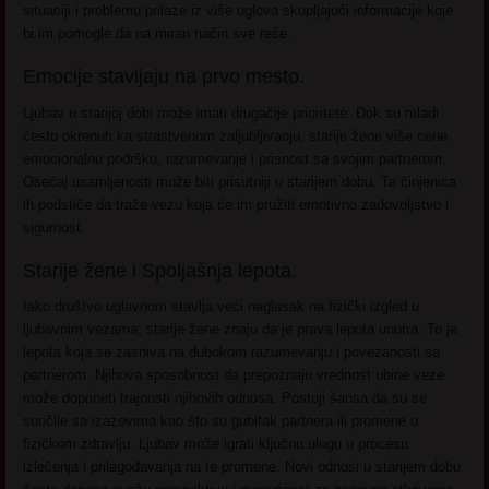
situaciji i problemu prilaze iz više uglova skupljajući informacije koje
bi im pomogle da na miran način sve reše.
Emocije stavljaju na prvo mesto.
Ljubav u starijoj dobi može imati drugačije prioritete. Dok su mladi
često okrenuti ka strastvenom zaljubljivanju, starije žene više cene
emocionalnu podršku, razumevanje i prisnost sa svojim partnerom.
Osećaj usamljenosti može biti prisutniji u starijem dobu. Ta činjenica
ih podstiče da traže vezu koja će im pružiti emotivno zadovoljstvo i
sigurnost.
Starije žene i Spoljašnja lepota.
Iako društvo uglavnom stavlja veći naglasak na fizički izgled u
ljubavnim vezama, starije žene znaju da je prava lepota unutra. To je
lepota koja se zasniva na dubokom razumevanju i povezanosti sa
partnerom. Njihova sposobnost da prepoznaju vrednost ubine veze
može doprineti trajnosti njihovih odnosa. Postoji šansa da su se
suočile sa izazovima kao što su gubitak partnera ili promene u
fizičkom zdravlju. Ljubav može igrati ključnu ulogu u procesu
izlečenja i prilagođavanja na te promene. Novi odnosi u starijem dobu