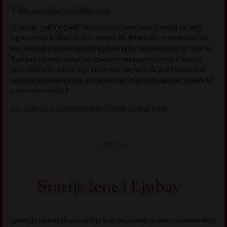
Vrele matorke i ozbiljna veza.
U sustini, zelim izgraditi duboku i smislenu vezu s nekim ko ceni
lepotu zivota koliko i ja. Ako osecas da delimo slicne vrednosti i da
bismo mogli zajedno stvarati lepe trenutke, ne ustrucavaj se i javi se.
Radujem se mogucnosti da upoznam nekoga posebnog s kim cu
moci deliti sve radosti koje zivot nosi. Verujem da zivot cesto pise
najlepse price onima koji su spremni da ih dozive zajedno. Cekam te
s osmehom na licu!
Ako zelis da je kontaktiras klikni OVDE za njen Profil.
Starije žene i Ljubav
Ljubav je univerzalno osećanje koje ne poznaje granice starosne dobi,