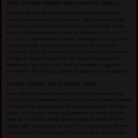
Kako Smuvati Matorku koja samo želi zabavu.
Da biste znali kako da zavedete one koje ne žele ništa ozbiljno,
morate znati da one ne žele prisan odnos. Dakle bez previše ličnih
pitanja, bez upoznavanja prijatelja porodice i takvih pitanja. Dakle,
kada zavodite matorke koje su samo za neobavezan seks ili
vezu
bez obaveza
, nemojte ni ulaziti u lične stvari. Zato što će to potpuno
ubiti raspoloženje. Ne pitajte je za njenu decu, ne pitajte je za
majčinstvo, ne pričajte o porodici uopšte. Ako ona kaže da ima decu,
pohvalite to i brzo promenite temu. Jer ako je zainteresovana za
neobaveznu vezu ili seks, ona ne želi da razmišlja o svojoj deci u
tom trenutku. Ona želi malo zabave i da zaboravi na svoje obaveze.
Zavesti matorku nije prevelika nauka.
Dakle, ključ je u činjenici da one znaju šta žele i ne vole da igraju
igrice zbog svojih prethodnih iskustava. Zgodnu milf matorku zavedite
na isti način kao što biste zaveli bilo koju drugu ženu. Ali ako želite
ozbiljnu vezu sa njom, morate da joj pokažete da vam je stalo do
njene dece. Kada pokušavaju da shvate kako da zavedu MILF na
najbolji način, mnogi momci se zeznu. Oni misle da moraju da urade
nešto posebno i veoma drugačije. Činjenica je da će apsolutno ista