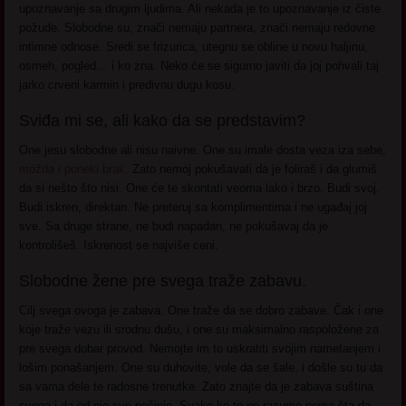
upoznavanje sa drugim ljudima. Ali nekada je to upoznavanje iz čiste
požude. Slobodne su, znači nemaju partnera, znači nemaju redovne
intimne odnose. Sredi se frizurica, utegnu se obline u novu haljinu,
osmeh, pogled… i ko zna. Neko će se sigurno javiti da joj pohvali taj
jarko crveni karmin i predivnu dugu kosu.
Sviđa mi se, ali kako da se predstavim?
One jesu slobodne ali nisu naivne. One su imale dosta veza iza sebe,
možda i poneki brak
. Zato nemoj pokušavati da je foliraš i da glumiš
da si nešto što nisi. One će te skontati veoma lako i brzo. Budi svoj.
Budi iskren, direktan. Ne preteruj sa komplimentima i ne ugađaj joj
sve. Sa druge strane, ne budi napadan, ne pokušavaj da je
kontrolišeš. Iskrenost se najviše ceni.
Slobodne žene pre svega traže zabavu.
Cilj svega ovoga je zabava. One traže da se dobro zabave. Čak i one
koje traže vezu ili srodnu dušu, i one su maksimalno raspoložene za
pre svega dobar provod. Nemojte im to uskratiti svojim nametanjem i
lošim ponašanjem. One su duhovite, vole da se šale, i došle su tu da
sa vama dele te radosne trenutke. Zato znajte da je zabava suština
svega i da od nje sve počinje. Svako ko to ne razume nema šta da