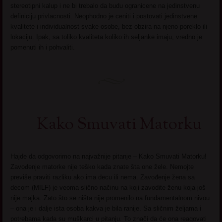
stereotipni kalup i ne bi trebalo da budu ogranicene na jedinstvenu
definiciju privlacnosti. Neophodno je ceniti i postovati jedinstvene
kvalitete i individualnost svake osobe, bez obzira na njeno poreklo ili
lokaciju. Ipak, sa toliko kvaliteta koliko ih seljanke imaju, vredno je
pomenuti ih i pohvaliti.
Kako Smuvati Matorku
Hajde da odgovorimo na najvažnije pitanje – Kako Smuvati Matorku!
Zavođenje matorke nije teško kada znate šta one žele. Nemojte
previše praviti razliku ako ima decu ili nema. Zavođenje žena sa
decom (MILF) je veoma slično načinu na koji zavodite ženu koja još
nije majka. Zato što se ništa nije promenilo na fundamentalnom nivou
– ona je i dalje ista osoba kakva je bila ranije. Sa sličnim željama i
potrebama kada su muškarci u pitanju. To znači da će ona reagovati