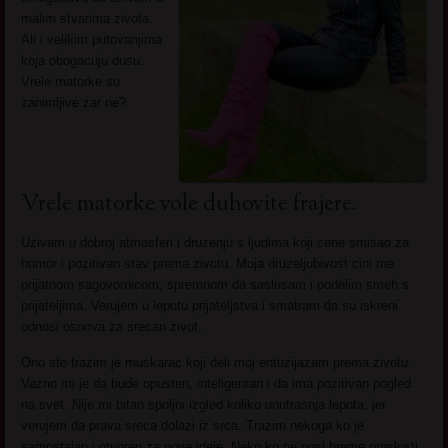
malim stvarima zivota.
Ali i velikim putovanjima
koja obogacuju dusu.
Vrele matorke su
zanimljive zar ne?
Vrele matorke vole duhovite frajere.
Uzivam u dobroj atmosferi i druzenju s ljudima koji cene smisao za
humor i pozitivan stav prema zivotu. Moja druzeljubivost cini me
prijatnom sagovornicom, spremnom da saslusam i podelim smeh s
prijateljima. Verujem u lepotu prijateljstva i smatram da su iskreni
odnosi osnova za srecan zivot.
Ono sto trazim je muskarac koji deli moj entuzijazam prema zivotu.
Vazno mi je da bude opusten, inteligentan i da ima pozitivan pogled
na svet. Nije mi bitan spoljni izgled koliko unutrasnja lepota, jer
verujem da prava sreca dolazi iz srca. Trazim nekoga ko je
samostalan i otvoren za nove ideje. Neko ko ne nosi breme proslosti,