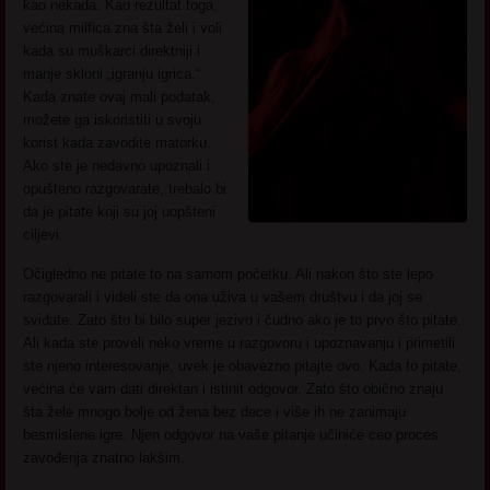
kao nekada. Kao rezultat toga,
većina milfica zna šta želi i voli
kada su muškarci direktniji i
manje skloni „igranju igrica.“
Kada znate ovaj mali podatak,
možete ga iskoristiti u svoju
korist kada zavodite matorku.
Ako ste je nedavno upoznali i
opušteno razgovarate, trebalo bi
da je pitate koji su joj uopšteni
ciljevi.
Očigledno ne pitate to na samom početku. Ali nakon što ste lepo
razgovarali i videli ste da ona uživa u vašem društvu i da joj se
sviđate. Zato što bi bilo super jezivo i čudno ako je to prvo što pitate.
Ali kada ste proveli neko vreme u razgovoru i upoznavanju i primetili
ste njeno interesovanje, uvek je obavezno pitajte ovo. Kada to pitate,
većina će vam dati direktan i istinit odgovor. Zato što obično znaju
šta žele mnogo bolje od žena bez dece i više ih ne zanimaju
besmislene igre. Njen odgovor na vaše pitanje učiniće ceo proces
zavođenja znatno lakšim.