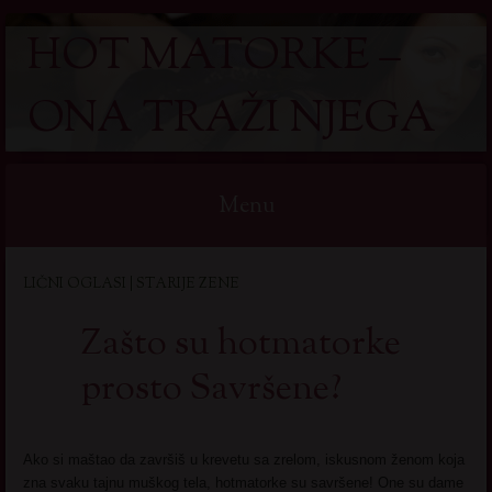
HOT MATORKE –
ONA TRAŽI NJEGA
Menu
Skip
LIČNI OGLASI | STARIJE ZENE
to
content
Zašto su hotmatorke
prosto Savršene?
Ako si maštao da završiš u krevetu sa zrelom, iskusnom ženom koja
zna svaku tajnu muškog tela, hotmatorke su savršene! One su dame