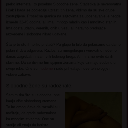
preko interneta i to posebno Slobodne žene. Statistika je neverovatna
i čak i kada se pogledaju uzrasti tih žena, vidimo da su sve grupe
zastupljene. Prosečna granica na sajtovima za upoznavanje je negde
između 32-45 godina, ali ima i mnogo mladih kao i mnoštvo starijih.
Ima dosta udatih, verenih, onih u vezi, ali naravno prednjače
razvedene i slobodne nikad udavane.
Šta je to što ih toliko privlači? Pa glupo bi bilo da pokušamo da damo
jedan ili dva odgovora. Razlozi su mnogobrojni i verovatno nećemo
danas zagrebati ni sam vrh ledenog brega. Ali mi smo ovde da ih
slavimo. Da se divimo tim sjajnim ženama koje uzimaju sudbinu u
svoje ruke. One su
moderne
i rado prihvataju nove tehnologije i
vidove zabave.
Slobodne žene su radoznale.
Samim tim što su slobodne, one
imaju više slobodnog vremena.
To im omogućava da razmišljaju,
maštaju, da grade radoznalost
ka mnogim stvarima. One su
starije ali znaju da koriste