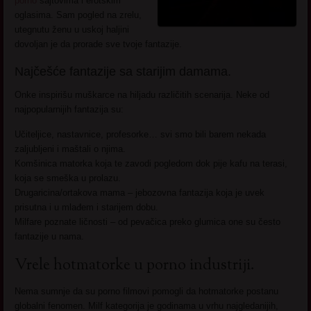
porno
sajtovima i erotskim
oglasima. Sam pogled na zrelu,
utegnutu ženu u uskoj haljini
dovoljan je da prorade sve tvoje fantazije.
Najčešće fantazije sa starijim damama.
Onke inspirišu muškarce na hiljadu različitih scenarija. Neke od
najpopularnijih fantazija su:
Učiteljice, nastavnice, profesorke… svi smo bili barem nekada
zaljubljeni i maštali o njima.
Komšinica matorka koja te zavodi pogledom dok pije kafu na terasi,
koja se smeška u prolazu.
Drugaricina/ortakova mama – jebozovna fantazija koja je uvek
prisutna i u mlađem i starijem dobu.
Milfare poznate ličnosti – od pevačica preko glumica one su često
fantazije u nama.
Vrele hotmatorke u porno industriji.
Nema sumnje da su porno filmovi pomogli da hotmatorke postanu
globalni fenomen. Milf kategorija je godinama u vrhu najgledanijih,