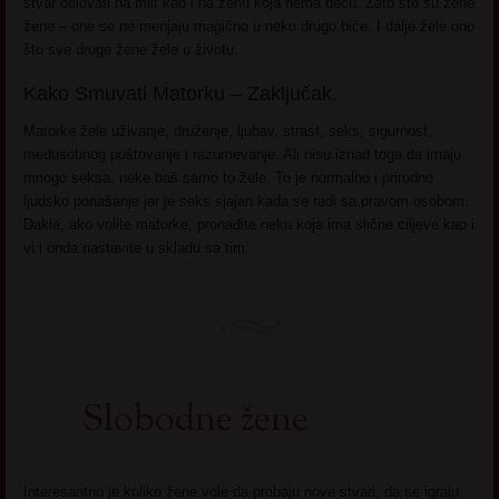
stvar delovati na milf kao i na ženu koja nema decu. Zato što su žene
žene – one se ne menjaju magično u neko drugo biće. I dalje žele ono
što sve druge žene žele u životu.
Kako Smuvati Matorku – Zaključak.
Matorke žele uživanje, druženje, ljubav, strast, seks, sigurnost,
međusobnog poštovanje i razumevanje. Ali nisu iznad toga da imaju
mnogo seksa, neke baš samo to žele. To je normalno i prirodno
ljudsko ponašanje jer je seks sjajan kada se radi sa pravom osobom.
Dakle, ako volite matorke, pronađite neku koja ima slične ciljeve kao i
vi i onda nastavite u skladu sa tim.
Slobodne žene
Interesantno je koliko žene vole da probaju nove stvari, da se igraju