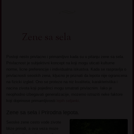
Zene sa sela
Postoji nesto privlacno i primamljivo kada su u pitanju zene sa sela.
Privlacnost je subjektivni koncept na koji mogu uticati kulturne
norme, licne preferencije i individualna iskustva. Kada se raspravlja o
privlacnosti seoskih zena, kljucno je priznati da lepota nije ogranicena
na fizicki izgled. Ono se proteze na niz kvaliteta, karakteristika i
nacina zivota koji pojedinci mogu smatrati privlacnim. Iako je
neophodno izbegavati generalizacije, mozemo istraziti neke faktore
koji doprinose primamljivosti
lepih seljanki
.
Zene sa sela i Prirodna lepota.
Seoske zene cesto vode zivote
blize prirodi, a ova veza moze