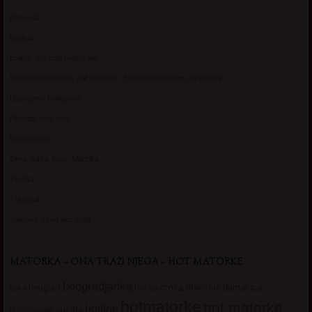
Manuela
Nadina
Briana, cuckold bracni par
Umetnost gledanja: milf matorke i Erotski voajerizam za parove
Usamljena Dlakavica
Persida, fetis sms
Razvratnica
Zena dobre duse, Marcika
Zverka
Transica
Jelisava, zena bez stida
MATORKA – ONA TRAŽI NJEGA – HOT MATORKE
beogradjanka
crnka
domacica
beograd
baka
bucka
diskretna
hotmatorke
hot matorke
hotline
guzata
dopisivanje