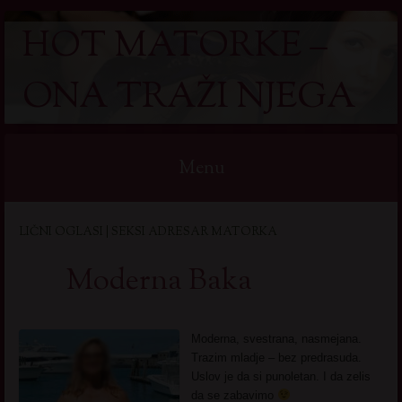
HOT MATORKE –
ONA TRAŽI NJEGA
Menu
Skip
LIČNI OGLASI | SEKSI ADRESAR MATORKA
to
content
Moderna Baka
Moderna, svestrana, nasmejana.
Trazim mladje – bez predrasuda.
Uslov je da si punoletan. I da zelis
da se zabavimo