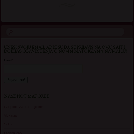
UNESI SVOJU EMAIL ADRESU DA SE PRIJAVIS NA OVAJ SAJT I
DOBIJAS OBAVESTENJA O NOVIM MATORKAMA NA MAILU!
Email*
NAŠE HOT MATORKE
Gospodje za sex – Ljubimka
Vickasta
Selma
Lagana Vixy