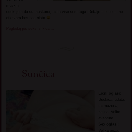
muskih
ocekujem da su muskarci, nista vise sem toga. Detalje – licno … ne
otkrivam bas bas nista
Pogledaj još seksi slikica
→
Sunčica
Licni oglasi
:
Buckica, udata,
razmazena,
zeljna. Volim
avanture
Sex oglasi
:
Velika guza,