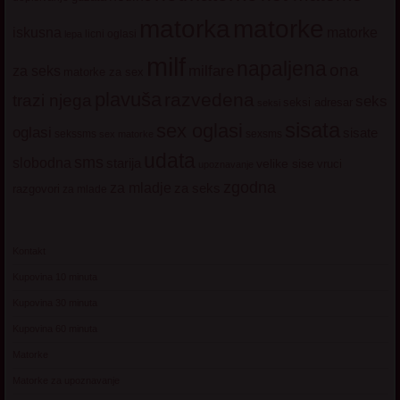
matorke
matorka
iskusna
matorke
licni oglasi
lepa
milf
napaljena
ona
milfare
za seks
matorke za sex
plavuša
razvedena
trazi njega
seks
seksi adresar
seksi
sisata
sex oglasi
oglasi
sisate
sekssms
sexsms
sex matorke
udata
sms
slobodna
starija
velike sise
vruci
upoznavanje
zgodna
za mladje
za seks
razgovori
za mlade
Kontakt
Kupovina 10 minuta
Kupovina 30 minuta
Kupovina 60 minuta
Matorke
Matorke za upoznavanje