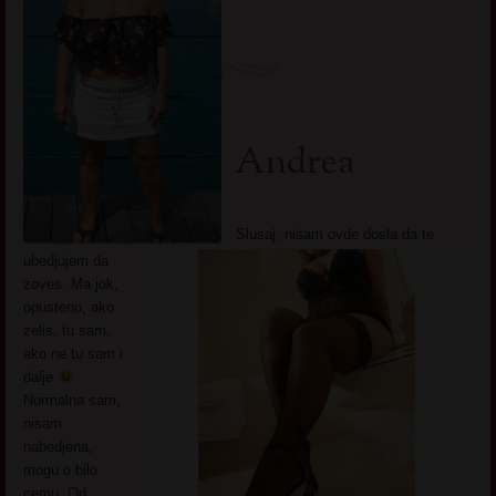
Andrea
Slusaj, nisam ovde dosla da te
ubedjujem da
zoves. Ma jok,
opusteno, ako
zelis, tu sam,
ako ne tu sam i
dalje
Normalna sam,
nisam
nabedjena,
mogu o bilo
cemu. Od