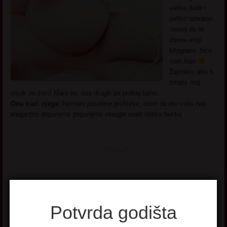
velike dude i
veliko uzivanje,
nemoj da te
zbune moji
kilogrami, bice
nam lepo
Zapravo, ako ti
smeta moj
visak ne zovi! Mani se, ima drugih pa probaj tamo.
Ona trazi njega
: Nemam posebne prohteve, osim da eto volis nas
elegantno dopunjene popunjene okrugle male slatke bucke
Slatka
Potvrda godišta
Kazu da sam