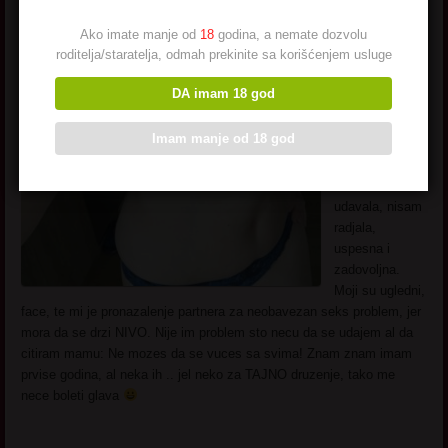
slatka, i da ti
Ako imate manje od
18
godina, a nemate dozvolu
kazem pravo
roditelja/staratelja, odmah prekinite sa korišćenjem usluge
skroz sam ok
sa tim.
DA imam 18 god
Izgledam ok za
svoje godine
Imam manje od 18 god
(40+) …
Slobodna,
nisam se
udavala, nisam
radjala,
uspesna i
zadovoljna.
Moji su ugledni,
face, te mi je pronazalenje partnera za neobavezan seks problem, jer
mora da se drzi NIVO. Nije im problem sto necu da se udajem al da
citiram mamu: Ne mozes da se vuces sa svima! Znam znam imam
prvise godina, al neka ih .. jel neko za TAJNO druzenje, tako me
nece boleti glava