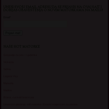
UNESI SVOJU EMAIL ADRESU DA SE PRIJAVIS NA OVAJ SAJT I
DOBIJAS OBAVESTENJA O NOVIM MATORKAMA NA MAILU!
Email*
NAŠE HOT MATORKE
Gospodje za sex – Ljubimka
Vickasta
Selma
Lagana Vixy
Manuela
Nadina
Briana, cuckold bracni par
Umetnost gledanja: milf matorke i Erotski voajerizam za parove