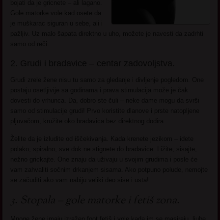
bojati da je gricnete – ali lagano.
Gole matorke vole kad osete da
je muškarac siguran u sebe, ali i
pažljiv. Uz malo šapata direktno u uho, možete je navesti da zadrhti
samo od reči.
2. Grudi i bradavice – centar zadovoljstva.
Grudi zrele žene nisu tu samo za gledanje i divljenje pogledom. One
postaju osetljivije sa godinama i prava stimulacija može je čak
dovesti do vrhunca. Da, dobro ste čuli – neke dame mogu da svrši
samo od stimulacije grudi! Prvo koristite dlanove i prste natopljene
pljuvačom, kružite oko bradavica bez direktnog dodira.
Želite da je izludite od iščekivanja. Kada krenete jezikom – idete
polako, spiralno, sve dok ne stignete do bradavice. Ližite, sisajte,
nežno grickajte. One znaju da uživaju u svojim grudima i posle će
vam zahvaliti sočnim drkanjem sisama. Ako potpuno polude, nemojte
se začuditi ako vam nabiju veliki deo sise i usta!
3. Stopala – gole matorke i fetiš zona.
Mnoge žene imaju izražen foot fetiš i vole kada im se masiraju, ljube,