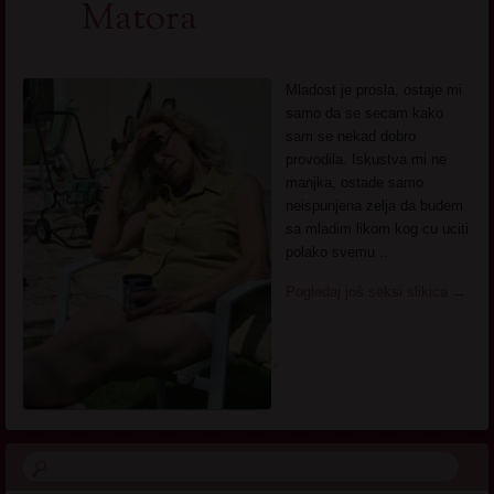
Matora
Mladost je prosla, ostaje mi
samo da se secam kako
sam se nekad dobro
provodila. Iskustva mi ne
manjka, ostade samo
neispunjena zelja da budem
sa mladim likom kog cu uciti
polako svemu ..
Pogledaj još seksi slikica
→