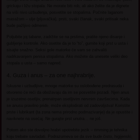
grickaju i ližu stopala. Ne morate biti rob, ali ako želite da je dignete
na viši nivo uzbuđenja, posvetite se stopalima. Počnite laganom
masažom – ulje (pljuvačka), prsti, svaki članak, svaki pritisak neka
bude pažljivo odmeren.
Poljubite joj tabane, zadržite se na prstima, pratite njeno disanje i
gubljenje kontrole. Ako osetite da je to “to”, gurnite koji prst u usta i
sisajte snažno. Seksi gole matorke će vam se zahvaliti
nadrkavanjem penisa stopalima. Ako možete da unesete veliki deo
stopala u usta – samo napred.
4. Guza i anus – za one najhrabrije.
Iskusne i uzbudljive, mnoge matorke su oslobođene predrasuda i
otvoreno će reći da obožavaju da im se posvetite pozadi. Njen anus
je izuzetno osetljiv, prenatrpan osetljivim nervnim završecima. Kada
se anusu pravilno priđe, može eksplodirati od zadovoljstva! Koristite
prste i lubrikant (ta zona nema prirodno podmazivanje) da je opustite i
naviknete na osećaj. Ne gurajte prst unutra… ne još.
Potom ako ste dovoljno hrabri upotrebite jezik – rimming je tehnika
koju trebate savladati. Podrazumeva se da sve bude čisto, higijenski,