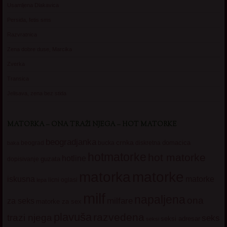
Usamljena Dlakavica
Persida, fetis sms
Razvratnica
Zena dobre duse, Marcika
Zverka
Transica
Jelisava, zena bez stida
MATORKA – ONA TRAŽI NJEGA – HOT MATORKE
beogradjanka
crnka
domacica
beograd
baka
bucka
diskretna
hotmatorke
hot matorke
hotline
guzata
dopisivanje
matorke
matorka
iskusna
matorke
licni oglasi
lepa
milf
napaljena
ona
milfare
za seks
matorke za sex
plavuša
razvedena
trazi njega
seks
seksi adresar
seksi