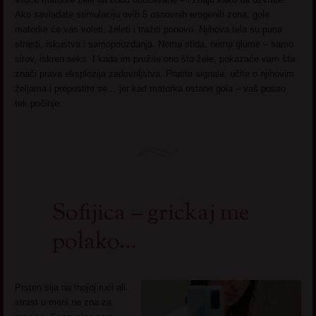
Ako savladate stimulaciju ovih 5 osnovnih erogenih zona, gole
matorke će vas voleti, želeti i tražiti ponovo. Njihova tela su puna
strasti, iskustva i samopouzdanja. Nema stida, nema glume – samo
sirov, iskren seks. I kada im pružite ono što žele, pokazaće vam šta
znači prava eksplozija zadovoljstva. Pratite signale, učite o njihovim
željama i prepustite se… jer kad matorka ostane gola – vaš posao
tek počinje.
Sofijica – grickaj me
polako…
Prsten sija na mojoj ruci ali
strast u meni ne zna za