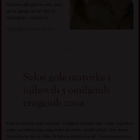
Kuckam gde god da sam, tako
da ne gledaj na sat. Ako si
zaintrigiran – čekam te.
Pogledaj još seksi slikica
→
Seksi gole matorke i
njihovih 5 omiljenih
erogenih zona
Kad se pomenu gole matorke, mnogima zastane dah. Zrele, sigurne u
sebe, sa telima koja znaju kako da prime i pruže užitak. Ove divne
žene nisu tu da se stide, ta faza je daleko iza njih. Samouverene su i