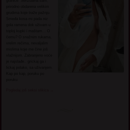
granice. Senzualna sam,
prirodno obdarena velikim
grudima koje traže pažnju.
Smeđa kosa mi pada niz
gola ramena dok uživam u
toploj kupki i maštam… O
čemu? O snažnim rukama,
vrelim rečima, nevaljalim
mislima koje me čine još
vlažnijom. Zabranjeno voće
je najslađe.. grickaj ga i
lickaj polako, sa uživanjem.
Kap po kap, poruku po
poruku.
Pogledaj još seksi slikica
→