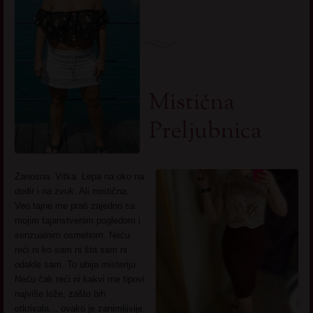
Mistična
Preljubnica
Zanosna. Vitka. Lepa na oko na
dodir i na zvuk. Ali mistična.
Veo tajne me prati zajedno sa
mojim tajanstvenim pogledom i
senzualnim osmehom. Neću
reći ni ko sam ni šta sam ni
odakle sam. To ubija misteriju.
Neću čak reći ni kakvi me tipovi
najviše lože, zašto bih
otkrivala… ovako je zanimljivije.