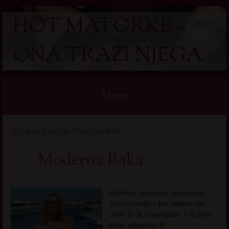
HOT MATORKE –
ONA TRAŽI NJEGA
Menu
Skip
LIČNI OGLASI | MATORE KURVE
to
content
Moderna Baka
Moderna, svestrana, nasmejana.
Trazim mladje – bez predrasuda.
Uslov je da si punoletan. I da zelis
da se zabavimo