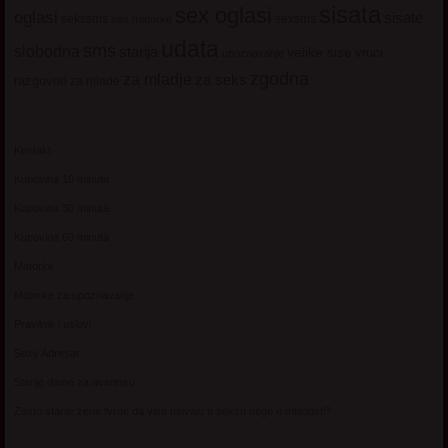
sisata
sex oglasi
oglasi
sisate
sekssms
sexsms
sex matorke
udata
sms
slobodna
starija
velike sise
vruci
upoznavanje
zgodna
za mladje
za seks
razgovori
za mlade
Kontakt
Kupovina 10 minuta
Kupovina 30 minuta
Kupovina 60 minuta
Matorke
Matorke za upoznavanje
Pravilnik i uslovi
Sexy Adresar
Starije dame za avanturu
Zasto starije zene tvrde da vise uzivaju u seksu nego u mladosti?