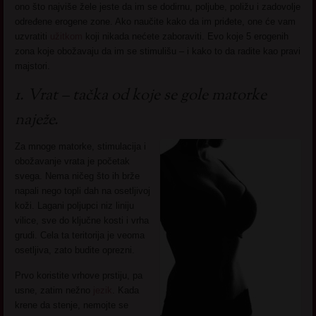
ono što najviše žele jeste da im se dodirnu, poljube, poližu i zadovolje
određene erogene zone. Ako naučite kako da im priđete, one će vam
uzvratiti
užitkom
koji nikada nećete zaboraviti. Evo koje 5 erogenih
zona koje obožavaju da im se stimulišu – i kako to da radite kao pravi
majstori.
1. Vrat – tačka od koje se gole matorke
naježe.
Za mnoge matorke, stimulacija i
obožavanje vrata je početak
svega. Nema ničeg što ih brže
napali nego topli dah na osetljivoj
koži. Lagani poljupci niz liniju
vilice, sve do ključne kosti i vrha
grudi. Cela ta teritorija je veoma
osetljiva, zato budite oprezni.
Prvo koristite vrhove prstiju, pa
usne, zatim nežno
jezik
. Kada
krene da stenje, nemojte se