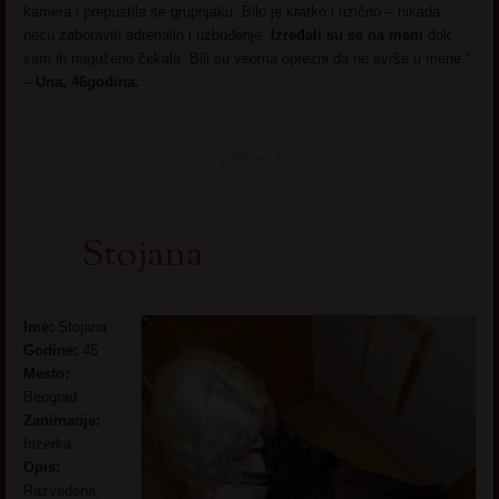
kamera i prepustila se grupnjaku. Bilo je kratko i rizično – nikada
neću zaboraviti adrenalin i uzbuđenje.
Izređali su se na meni
dok
sam ih naguženo čekala. Bili su veoma oprezni da ne svrše u mene.“
–
Una, 46godina.
Stojana
Ime:
Stojana
Godine:
45
Mesto:
Beograd
Zanimanje:
frizerka
Opis:
Razvedena,