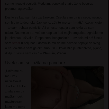
su me njegovi pogledi. Međutim, ponekad starije žene beograd
prevrnu naglavačke!
Desilo se kad sam bila za šankom. Osetila sam ga iza sebe, nagnuo
se i bio je tvrdog tela, šapnuo je:
„Ja te moram imati.“
Kakav kreten
– to sam trebala pomisliti. Ali umesto toga ja sam rekla da sam
udata. Nasmejao se, već se raspitao kod mojih drugarica, zgrabio me
je, okrenuo i ožvalio. Prepotentni beograđanin… svidelo mi se! Unela
sam
strast
u poljubac i dozvolila mu da me odvede napolje do svog
auta. Zajahala sam ga čim smo ušli u kola! Bilo je intenzivno, pijano,
divlje! Svršila sam čak.“ –
Plavuša, Vračar.
Uvek sam se ložila na pandure.
„Uniforme su
me uvek
uzbuđivale!
Još kao klinka
znala sam da
maštam dok
masturbiram
kako me neko