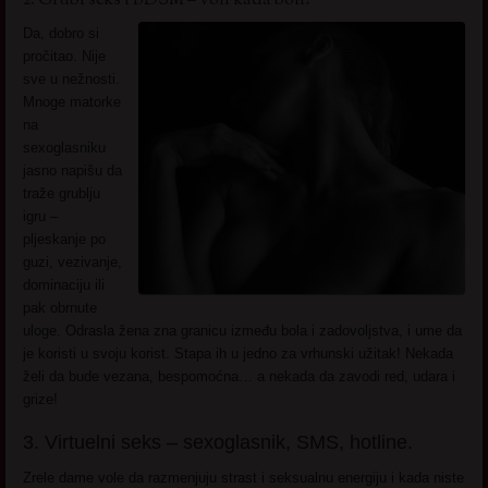
2. Grubi seks i BDSM – voli kada boli!
Da, dobro si
pročitao. Nije
sve u nežnosti.
Mnoge matorke
na
sexoglasniku
jasno napišu da
traže grublju
igru –
pljeskanje po
guzi, vezivanje,
dominaciju ili
pak obrnute
uloge. Odrasla žena zna granicu između bola i zadovoljstva, i ume da
je koristi u svoju korist. Stapa ih u jedno za vrhunski užitak! Nekada
želi da bude vezana, bespomoćna… a nekada da zavodi red, udara i
grize!
3. Virtuelni seks – sexoglasnik, SMS, hotline.
Zrele dame vole da razmenjuju strast i seksualnu energiju i kada niste