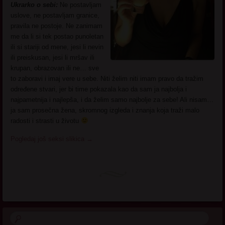
Ukrarko o sebi:
Ne postavljam
uslove, ne postavljam granice,
pravila ne postoje. Ne zanimam
me da li si tek postao punoletan
ili si stariji od mene, jesi li nevin
ili preiskusan, jesi li mršav ili
krupan, obrazovan ili ne… sve
to zaboravi i imaj vere u sebe. Niti želim niti imam pravo da tražim
određene stvari, jer bi time pokazala kao da sam ja najbolja i
najpametnija i najlepša, i da želim samo najbolje za sebe! Ali nisam…
ja sam prosečna žena, skromnog izgleda i znanja koja traži malo
radosti i strasti u životu
Pogledaj još seksi slikica
→