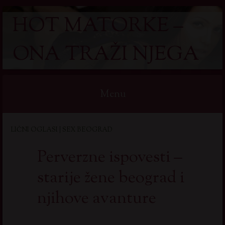
HOT MATORKE –
ONA TRAŽI NJEGA
Menu
Skip
LIČNI OGLASI | SEX BEOGRAD
to
content
Perverzne ispovesti –
starije žene beograd i
njihove avanture