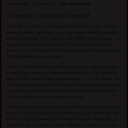
sam progutala. San ispunjen!“ –
Maki, N. Beograd.
Grupnjak i starije žene beograd.
„Ne hvalim se ali stvarno sam oduvek bila omiljena mama. Uskoro
punim 45 godina a razlikujem se jer sam redovno trenirala i bila sam
zdravija nego ikada. Druge mame su me mrzele, tate obožavale… a
drugari mog sina su slinili na mene. Pravili smo mu 18ti u jednom
restoranu koji ne bih spominjala. Gomila polu pijanih momaka između
19 i 25 godina
– san svake žene.
Pitajte sve starije žene beograd i reći će vam isto. Jebiga prija nam
pažnja. Reagovala sam na njihove poglede, zašto ne bih, koketirala
sam i uživala. Sve kroz šalu, potpuno nevino… tako sam mislila. Ali
oni su imali drugačije planove. Sačekali su da odem do toaleta a onda
me sačekali ispred kad sam izašla. Komplimenti su odmah krenuli.
Kako sam dobra, kako sam jebozovna i slično.
Moram priznati da sam ja napravila prvi korak jer sam „vođu“ uhvatila
za kitu. To je uvek najbolja taktika, napasti najjačeg. Ubrzo sam bila
okružena trojicom momaka kojima mama mogu biti. Drkala sam im
debele kite dok su se trljali o mene. Nadala sam se da tamo nema