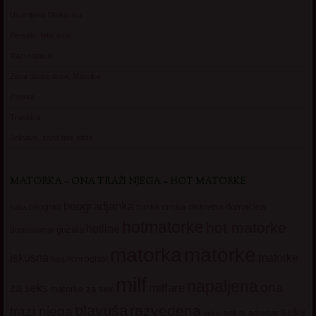
Usamljena Dlakavica
Persida, fetis sms
Razvratnica
Zena dobre duse, Marcika
Zverka
Transica
Jelisava, zena bez stida
MATORKA – ONA TRAŽI NJEGA – HOT MATORKE
beogradjanka
crnka
domacica
beograd
baka
bucka
diskretna
hotmatorke
hot matorke
hotline
guzata
dopisivanje
matorke
matorka
iskusna
matorke
licni oglasi
lepa
milf
napaljena
ona
milfare
za seks
matorke za sex
plavuša
razvedena
trazi njega
seks
seksi adresar
seksi