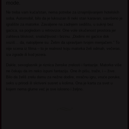
mode.
Ne treba vam kuća/stan, nema potrebe za iznajmljivanjem hotelskih
soba. Automobil, bilo da je luksuzan ili neki stari karavan, savršeno je
igralište za matorke. Zavaljene na zadnjem sedištu, u suknji bez
gaćica, sa pogledom u retrovizor. One vole skučenost prostora jer
zahteva bliskost, snalažljivost i brzinu. „Dodirni mi gaćice dok
voziš… da, natopljene su. Želim da upravljam tvojim menjačem.” To
nije scena iz filma – to je realnost koju matorka želi odmah, večeras,
iza zgrade ili kod jezera.
Dakle, sexoglasnik je riznica ženske zrelosti i fantazije. Matorke više
ne čekaju da im neko ispuni fantaziju. One ih pišu, traže, i – žive.
Bilo da želiš zrelu damu za nežne dodire, mračnu igru, vruće poruke,
seks u prirodi ili skriveni susret u kolima. Ona je karta za svet u
kojem nema glume već je sve iskreno i željno.