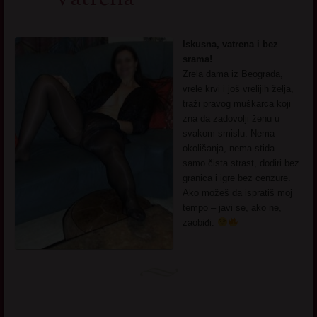
Iskusna, vatrena i bez
srama!
Zrela dama iz Beograda,
vrele krvi i još vrelijih želja,
traži pravog muškarca koji
zna da zadovolji ženu u
svakom smislu. Nema
okolišanja, nema stida –
samo čista strast, dodiri bez
granica i igre bez cenzure.
Ako možeš da ispratiš moj
tempo – javi se, ako ne,
zaobiđi.