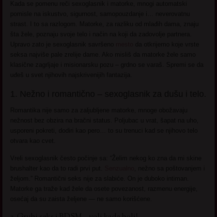
Kada se pomenu reči sexoglasnik i matorke, mnogi automatski
pomisle na iskustvo, sigurnost, samopouzdanje i… neverovatnu
strast. I to sa razlogom. Matorke, za razliku od mlađih dama, znaju
šta žele, poznaju svoje telo i način na koji da zadovolje partnera.
Upravo zato je sexoglasnik savršeno
mesto
da otkrijemo koje vrste
seksa najviše pale zrelije dame. Ako misliš da matorke žele samo
klasične zagrljaje i misionarsku pozu – grdno se varaš. Spremi se da
uđeš u svet njihovih najskrivenijih fantazija.
1. Nežno i romantično – sexoglasnik za dušu i telo.
Romantika nije samo za zaljubljene matorke, mnoge obožavaju
nežnost bez obzira na bračni status. Poljubac u vrat, šapat na uho,
usporeni pokreti, dodiri kao pero… to su trenuci kad se njihovo telo
otvara kao cvet.
Vreli sexoglasnik često počinje sa: “Želim nekog ko zna da mi skine
brushalter kao da to radi prvi put.
Senzualno
, nežno sa poštovanjem i
željom.” Romantični seks nije za slabiće. On je duboko intiman.
Matorke ga traže kad žele da osete povezanost, razmenu energije,
osećaj da su zaista željene — ne samo korišćene.