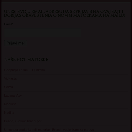
UNESI SVOJU EMAIL ADRESU DA SE PRIJAVIS NA OVAJ SAJT I
DOBIJAS OBAVESTENJA O NOVIM MATORKAMA NA MAILU!
Email*
NAŠE HOT MATORKE
Gospodje za sex – Ljubimka
Vickasta
Selma
Lagana Vixy
Manuela
Nadina
Briana, cuckold bracni par
Umetnost gledanja: milf matorke i Erotski voajerizam za parove