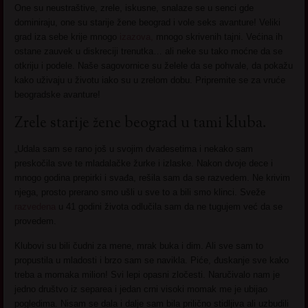
One su neustraštive, zrele, iskusne, snalaze se u senci gde
dominiraju, one su starije žene beograd i vole seks avanture! Veliki
grad iza sebe krije mnogo
izazova,
mnogo skrivenih tajni. Većina ih
ostane zauvek u diskreciji trenutka… ali neke su tako moćne da se
otkriju i podele. Naše sagovornice su želele da se pohvale, da pokažu
kako uživaju u životu iako su u zrelom dobu. Pripremite se za vruće
beogradske avanture!
Zrele starije žene beograd u tami kluba.
„Udala sam se rano još u svojim dvadesetima i nekako sam
preskočila sve te mladalačke žurke i izlaske. Nakon dvoje dece i
mnogo godina prepirki i svađa, rešila sam da se razvedem. Ne krivim
njega, prosto prerano smo ušli u sve to a bili smo klinci. Sveže
razvedena
u 41 godini života odlučila sam da ne tugujem već da se
provedem.
Klubovi su bili čudni za mene, mrak buka i dim. Ali sve sam to
propustila u mladosti i brzo sam se navikla. Piće, đuskanje sve kako
treba a momaka milion! Svi lepi opasni zločesti. Naručivalo nam je
jedno društvo iz separea i jedan crni visoki momak me je ubijao
pogledima. Nisam se dala i dalje sam bila prilično stidljiva ali uzbudili