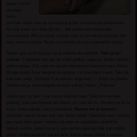
hapsi i koristi
na prljav
način.
Ironično, udala sam se za tipa koji je bio sve samo ne dominantan.
Ali moji snovi su i dalje bili isti… dok jedno veče nisam bila
zaustavljena. Bilo je kasno, vraćala sam se sa nekog druženja, bila
sam sama u kolima. Nisam ni primetila da sam prekoračila brzinu.
Njegov glas je bio taj koji me je naterao da zadrhtim.
Tako grub i
snažan
. Pogledala sam ga, tip mojih godina, napucan, kratko ošišan i
glatko obrijan. Dok sam mu davala dokumenta bukvalno sam vlažila.
Mnoge starije žene beograd su opasne – to pouzdano znam. Tako da
kad sam rekla: „Možemo li se nekako dogovoriti.“ – nisam se plašila.
Gledao me je, bacio pogled na moju suknju i rekao: „Prati me.“
Vozila sam za njim i sve vreme stiskala noge. Stali smo na neki
parking i kad sam krenula da izlazim on j već bio tu. Uhvatio me je za
kosu, izneo napolje i bacio na kolena.
Nazvao me je kurvom
i
oslobodio najveći kurac koji sam ikada videla. Udahnula sam i primila
ga u usta tako grubo i duboko da sam se zakašljala i praktično
odmah svršila. Jebao me je u usta na tom parkingu dok sam trljala
pičku i molila ga da mi napuni usta. Kaznu nisam platila a spermu