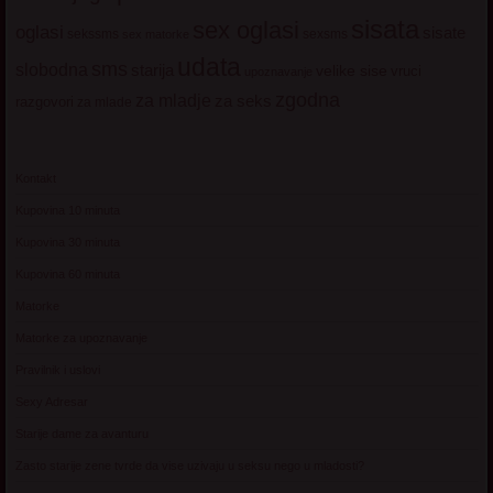
sisata
sex oglasi
oglasi
sisate
sekssms
sexsms
sex matorke
udata
sms
slobodna
starija
velike sise
vruci
upoznavanje
zgodna
za mladje
za seks
razgovori
za mlade
Kontakt
Kupovina 10 minuta
Kupovina 30 minuta
Kupovina 60 minuta
Matorke
Matorke za upoznavanje
Pravilnik i uslovi
Sexy Adresar
Starije dame za avanturu
Zasto starije zene tvrde da vise uzivaju u seksu nego u mladosti?