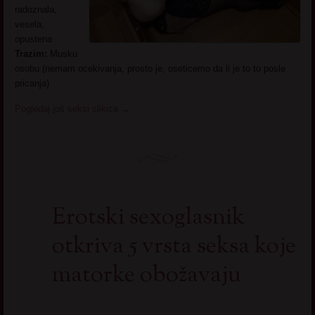
radoznala,
vesela,
opustena
Trazim:
Musku
osobu (nemam ocekivanja, prosto je, oseticemo da li je to to posle
pricanja)
Pogledaj još seksi slikica
→
Erotski sexoglasnik
otkriva 5 vrsta seksa koje
matorke obožavaju