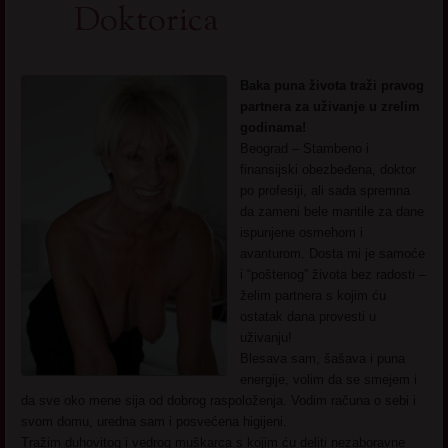
Doktorica
Baka puna života traži pravog
partnera za uživanje u zrelim
godinama!
Beograd – Stambeno i
finansijski obezbeđena, doktor
po profesiji, ali sada spremna
da zameni bele mantile za dane
ispunjene osmehom i
avanturom. Dosta mi je samoće
i “poštenog” života bez radosti –
želim partnera s kojim ću
ostatak dana provesti u
uživanju!
Blesava sam, šašava i puna
energije, volim da se smejem i
da sve oko mene sija od dobrog raspoloženja. Vodim računa o sebi i
svom domu, uredna sam i posvećena higijeni.
Tražim duhovitog i vedrog muškarca s kojim ću deliti nezaboravne