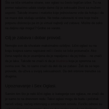
Što se tiče virtuelne strane, sex oglasi su često logičan izbor. Tu na
primer nalazimo udate starije dame čiji je seksualni život sa mužem
usporio. Takođe imamo i matorke koje jednostavno vole da hotuju i da
se maze dok slušaju uzdahe. Ne treba zaboraviti ni one koje traže
potpunu diskreciju pa im je virtual najbolji vid zabave. Mislite da seks
na daljinu nije moguć? Grdno se varate.
Cilj je zabava i dobar provod.
Nemojte sve da shvatate maksimalno ozbiljno. Lični oglasi su na
kraju krajeva samo napisane reči i često se loše protumače. Ako
žena napiše da je usamljena da je napaljena i da joj treba… ne znači
da je laka. Takođe ne znači ni da je
bludnica
koja je spremna sa
svima sve. Ne, to samo znači da đeli da se zabavi. Želi da se lepo
provede, da uživa u svojoj seksualnosti. Da deli intimne trenutke sa
drugima.
Upoznavanje i Sex Oglasi.
Samim tim što je neki lični oglas iz kategorije sex oglasa, ne znači da
je samo to na dnevnom redu. Takvi oglasi mogu da budu i početak
nećeš višeg, nečeg intimnijeg u emotivnom smislu. Fizički odnosi su