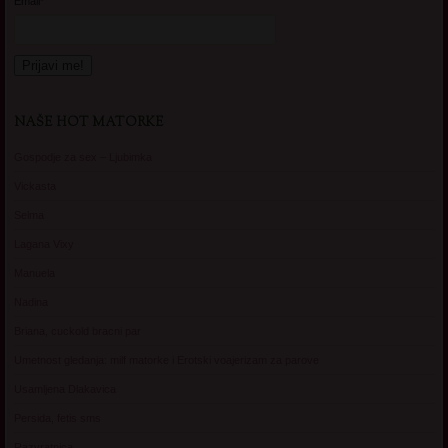
Email*
NAŠE HOT MATORKE
Gospodje za sex – Ljubimka
Vickasta
Selma
Lagana Vixy
Manuela
Nadina
Briana, cuckold bracni par
Umetnost gledanja: milf matorke i Erotski voajerizam za parove
Usamljena Dlakavica
Persida, fetis sms
Razvratnica