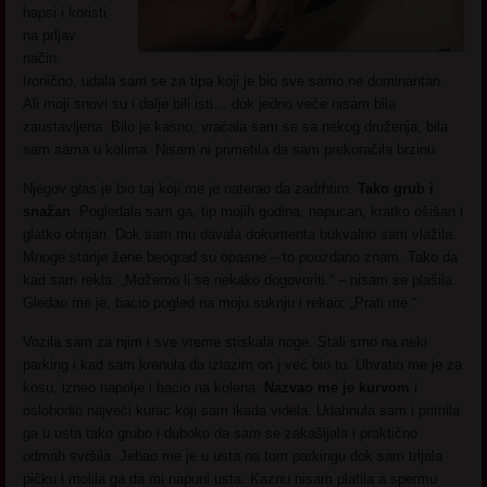
hapsi i koristi
na prljav
način.
Ironično, udala sam se za tipa koji je bio sve samo ne dominantan.
Ali moji snovi su i dalje bili isti… dok jedno veče nisam bila
zaustavljena. Bilo je kasno, vraćala sam se sa nekog druženja, bila
sam sama u kolima. Nisam ni primetila da sam prekoračila brzinu.
Njegov glas je bio taj koji me je naterao da zadrhtim.
Tako grub i
snažan
. Pogledala sam ga, tip mojih godina, napucan, kratko ošišan i
glatko obrijan. Dok sam mu davala dokumenta bukvalno sam vlažila.
Mnoge starije žene beograd su opasne – to pouzdano znam. Tako da
kad sam rekla: „Možemo li se nekako dogovoriti.“ – nisam se plašila.
Gledao me je, bacio pogled na moju suknju i rekao: „Prati me.“
Vozila sam za njim i sve vreme stiskala noge. Stali smo na neki
parking i kad sam krenula da izlazim on j već bio tu. Uhvatio me je za
kosu, izneo napolje i bacio na kolena.
Nazvao me je kurvom
i
oslobodio najveći kurac koji sam ikada videla. Udahnula sam i primila
ga u usta tako grubo i duboko da sam se zakašljala i praktično
odmah svršila. Jebao me je u usta na tom parkingu dok sam trljala
pičku i molila ga da mi napuni usta. Kaznu nisam platila a spermu