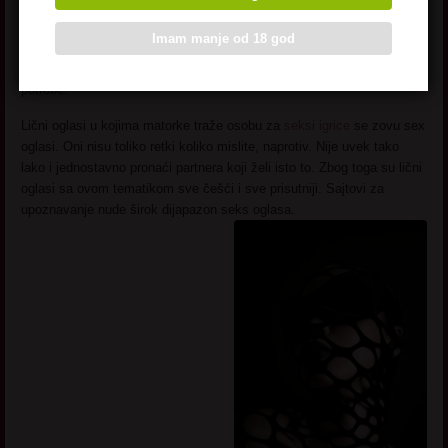
nisu raspoloženi za mudre priče i duga romantična ćaskanja, već za
vruće teme. Možda ne dobijaju kući dovoljno, ili su prosto u takvom
Imam manje od 18 god
trenutku, kako god oni žele da raspale maštu. Žele da daju sebi
oduška, da otkriju svoje fantazije, da maštaju i zadovolje svoje
potrebe.
Lični oglasi u kojima matorke traže osobu za
seksi igrice
se zovu sex
oglasi. Oni nisu toliko retki koliko mislite, naprotiv. Nije uvek tako
lako i jednostavno pronaći partnera koji želi isto to. Zbog toga su lični
oglasi sa ovom tematikom sve češći i sve prisutniji. Sajtovi za
upoznavanje nude širok dijapazon seks oglasa.