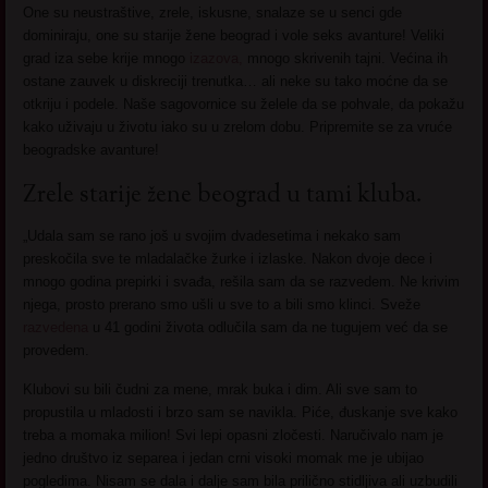
One su neustraštive, zrele, iskusne, snalaze se u senci gde
dominiraju, one su starije žene beograd i vole seks avanture! Veliki
grad iza sebe krije mnogo
izazova,
mnogo skrivenih tajni. Većina ih
ostane zauvek u diskreciji trenutka… ali neke su tako moćne da se
otkriju i podele. Naše sagovornice su želele da se pohvale, da pokažu
kako uživaju u životu iako su u zrelom dobu. Pripremite se za vruće
beogradske avanture!
Zrele starije žene beograd u tami kluba.
„Udala sam se rano još u svojim dvadesetima i nekako sam
preskočila sve te mladalačke žurke i izlaske. Nakon dvoje dece i
mnogo godina prepirki i svađa, rešila sam da se razvedem. Ne krivim
njega, prosto prerano smo ušli u sve to a bili smo klinci. Sveže
razvedena
u 41 godini života odlučila sam da ne tugujem već da se
provedem.
Klubovi su bili čudni za mene, mrak buka i dim. Ali sve sam to
propustila u mladosti i brzo sam se navikla. Piće, đuskanje sve kako
treba a momaka milion! Svi lepi opasni zločesti. Naručivalo nam je
jedno društvo iz separea i jedan crni visoki momak me je ubijao
pogledima. Nisam se dala i dalje sam bila prilično stidljiva ali uzbudili