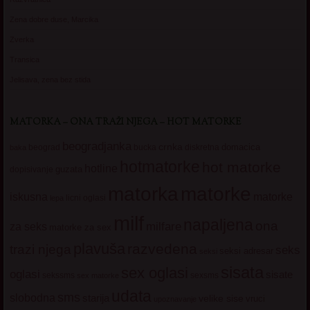
Zena dobre duse, Marcika
Zverka
Transica
Jelisava, zena bez stida
MATORKA – ONA TRAŽI NJEGA – HOT MATORKE
beogradjanka
crnka
domacica
beograd
baka
bucka
diskretna
hotmatorke
hot matorke
hotline
guzata
dopisivanje
matorke
matorka
iskusna
matorke
licni oglasi
lepa
milf
napaljena
ona
milfare
za seks
matorke za sex
plavuša
razvedena
trazi njega
seks
seksi adresar
seksi
sisata
sex oglasi
oglasi
sisate
sekssms
sexsms
sex matorke
udata
sms
slobodna
starija
velike sise
vruci
upoznavanje