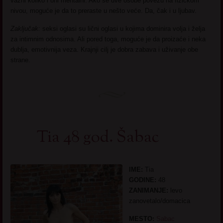
važni koliko i oni mentalni. Ako se dve osobe povežu na fizičkom
nivou, moguće je da to preraste u nešto veće. Da, čak i u ljubav.
Zaključak:
seksi oglasi su lični oglasi u kojima dominira volja i želja
za intimnim odnosima. Ali pored toga, moguće je da proizaće i neka
dublja, emotivnija veza. Krajnji cilj je dobra zabava i uživanje obe
strane.
Tia 48 god. Šabac
IME:
Tia
GODINE:
48
ZANIMANJE:
levo
zanovetalo/domacica
MESTO:
Sabac