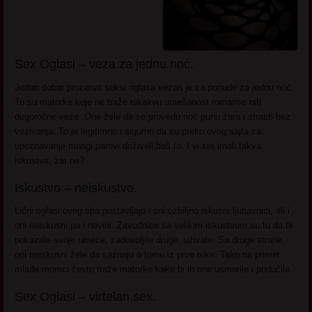
Sex Oglasi – veza za jednu noć.
Jedan dobar procenat seksi oglasa vezan je za ponude za jednu noć.
To su matorke koje ne traže nikakvu umešanost romanse niti
dugoročne veze. One žele da se provedu noć punu žara i strasti bez
vezivanja. To je legitimno i sigurno da su preko ovog sajta za
upoznavanje mnogi parovi doživeli baš to. I vi ste imali takva
iskustva, zar ne?
Iskustvo – neiskustvo.
Lični oglasi ovog tipa postavljaju i oni ozbiljno iskusni ljubavnici, ali i
oni neiskusni pa i nevini. Zavodnice sa velikim iskustvom su tu da bi
pokazale svoje umeće, zadovoljile druge, uživale. Sa druge strane,
oni neiskusni žele da saznaju o tome iz prve ruke. Tako na primer
mlađe momci često traže matorke kako bi ih one usmerile i podučile.
Sex Oglasi – virtelan sex.