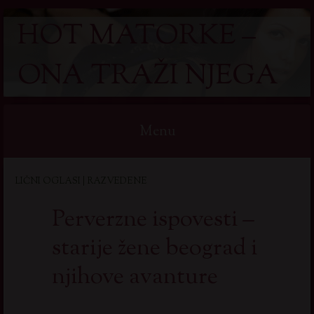
HOT MATORKE –
ONA TRAŽI NJEGA
Menu
Skip
LIČNI OGLASI | RAZVEDENE
to
content
Perverzne ispovesti –
starije žene beograd i
njihove avanture