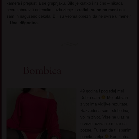
kamera i prepustila se grupnjaku. Bilo je kratko i rizično – nikada
neću zaboraviti adrenalin i uzbuđenje.
Izređali su se na meni
dok
sam ih naguženo čekala. Bili su veoma oprezni da ne svrše u mene.“
–
Una, 46godina.
Bombica
49 godina i pogledaj me!
Dobra sam
Moj aktivan
zivot ima vidljive rezultate.
Razvedena sam, slobodna,
volim zivot. Vise ne ulazim
u veze, uzivanje moze da
pozne. Tu sam da ti ispunim
poneku zelju
Kao zlatna