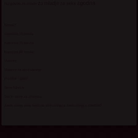
zgodna
za mladje
za seks
razgovori
za mlade
Kontakt
Kupovina 10 minuta
Kupovina 30 minuta
Kupovina 60 minuta
Matorke
Matorke za upoznavanje
Pravilnik i uslovi
Sexy Adresar
Starije dame za avanturu
Zasto starije zene tvrde da vise uzivaju u seksu nego u mladosti?