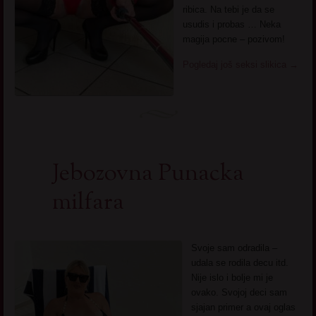
ribica. Na tebi je da se
usudis i probas … Neka
magija pocne – pozivom!
Pogledaj još seksi slikica
→
Jebozovna Punacka
milfara
Svoje sam odradila –
udala se rodila decu itd.
Nije islo i bolje mi je
ovako. Svojoj deci sam
sjajan primer a ovaj oglas