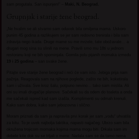
sam progutala. San ispunjen!“ –
Maki, N. Beograd.
Grupnjak i starije žene beograd.
„Ne hvalim se ali stvarno sam oduvek bila omiljena mama. Uskoro
punim 45 godina a razlikujem se jer sam redovno trenirala i bila sam
zdravija nego ikada. Druge mame su me mrzele, tate obožavale… a
drugari mog sina su slinili na mene. Pravili smo mu 18ti u jednom
restoranu koji ne bih spominjala. Gomila polu pijanih momaka između
19 i 25 godina
– san svake žene.
Pitajte sve starije žene beograd i reći će vam isto. Jebiga prija nam
pažnja. Reagovala sam na njihove poglede, zašto ne bih, koketirala
sam i uživala. Sve kroz šalu, potpuno nevino… tako sam mislila. Ali
oni su imali drugačije planove. Sačekali su da odem do toaleta a onda
me sačekali ispred kad sam izašla. Komplimenti su odmah krenuli.
Kako sam dobra, kako sam jebozovna i slično.
Moram priznati da sam ja napravila prvi korak jer sam „vođu“ uhvatila
za kitu. To je uvek najbolja taktika, napasti najjačeg. Ubrzo sam bila
okružena trojicom momaka kojima mama mogu biti. Drkala sam im
debele kite dok su se trljali o mene. Nadala sam se da tamo nema