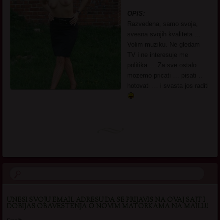
OPIS:
Razvedena, samo svoja,
svesna svojih kvaliteta …
Volim muziku. Ne gledam
TV i ne interesuje me
politika … Za sve ostalo
mozemo pricati … pisati ..
hotovati … i svasta jos raditi
UNESI SVOJU EMAIL ADRESU DA SE PRIJAVIS NA OVAJ SAJT I
DOBIJAS OBAVESTENJA O NOVIM MATORKAMA NA MAILU!