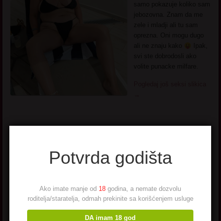
samo pokazuje koliko sam
jebozovna. Znam da me
zele i mladji ali tu sam
oprezna. Oni mogu dugo
ali ne znaju kako
Ipak,
svi ste dobrodosli ako
volite punacke milfare.
Pogledaj još seksi slikica
→
Potvrda godišta
Sex Oglasi
Ako imate manje od
18
godina, a nemate dozvolu
roditelja/staratelja, odmah prekinite sa korišćenjem usluge
Svako voli nevino, emotivno, romantično i nežno ali mnogi vole i
seksi, vrelo, napaljivo kao što su Sex Oglasi. Oni su za ljude koji
DA imam 18 god