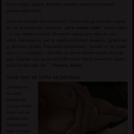
su me njegovi pogledi. Međutim, ponekad starije žene beograd
prevrnu naglavačke!
Desilo se kad sam bila za šankom. Osetila sam ga iza sebe, nagnuo
se i bio je tvrdog tela, šapnuo je:
„Ja te moram imati.“
Kakav kreten
– to sam trebala pomisliti. Ali umesto toga ja sam rekla da sam
udata. Nasmejao se, već se raspitao kod mojih drugarica, zgrabio me
je, okrenuo i ožvalio. Prepotentni beograđanin… svidelo mi se! Unela
sam
strast
u poljubac i dozvolila mu da me odvede napolje do svog
auta. Zajahala sam ga čim smo ušli u kola! Bilo je intenzivno, pijano,
divlje! Svršila sam čak.“ –
Plavuša, Vračar.
Uvek sam se ložila na pandure.
„Uniforme su
me uvek
uzbuđivale!
Još kao klinka
znala sam da
maštam dok
masturbiram
kako me neko