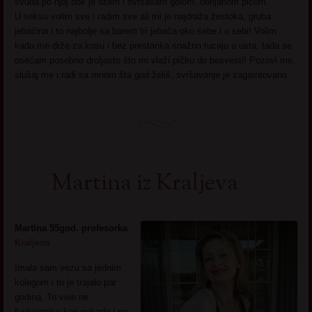
svuda po njoj dok je ližem i svršavam golom, obrijanom picom.
U seksu volim sve i radim sve ali mi je najdraža žestoka, gruba
jebačina i to najbolje sa barem tri jebača oko sebe i u sebi! Volim
kada me drže za kosu i bez prestanka snažno tucaju u usta, tada se
osećam posebno droljasto što mi vlaži pičku do besvesti! Pozovi me,
slušaj me i radi sa mnom šta god želiš, svršavanje je zagarntovano.
Martina iz Kraljeva
Martina 55god. profesorka
Kraljevo
Imala sam vezu sa jednim
kolegom i to je trajalo par
godina. To vise ne
funkcionise kao nekada i ne