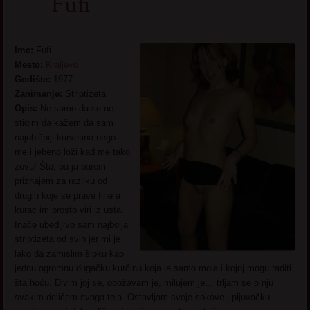
Fufi
Ime:
Fufi
Mesto:
Kraljevo
Godište:
1977.
Zanimanje:
Striptizeta
Opis:
Ne samo da se ne
stidim da kažem da sam
najobičniji kurvetina nego
me i jebeno loži kad me tako
zovu! Šta, pa ja barem
priznajem za razliku od
drugih koje se prave fine a
kurac im prosto viri iz usta.
Inače ubedljivo sam najbolja
striptizeta od svih jer mi je
lako da zamislim šipku kao
jednu ogromnu dugačku kurčinu koja je samo moja i kojoj mogu raditi
šta hoću. Divim joj se, obožavam je, milujem je… trljam se o nju
svakim delićem svoga tela. Ostavljam svoje sokove i pljuvačku