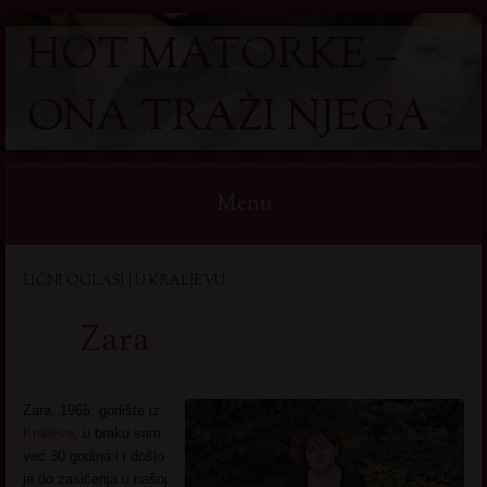
HOT MATORKE –
ONA TRAŽI NJEGA
Menu
Skip
LIČNI OGLASI | U KRALJEVU
to
content
Zara
Zara, 1965. godište iz
Kraljeva
, u braku sam
već 30 godina i i došlo
je do zasićenja u našoj