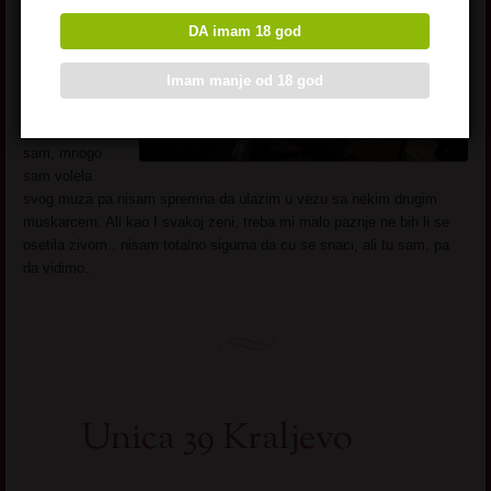
Zanimanje
:
DA imam 18 god
Nezaposlena
Imam manje od 18 god
Grad
:
Kraljevo
Opis
: Udovica
sam, mnogo
sam volela
svog muza pa nisam spremna da ulazim u vezu sa nekim drugim
muskarcem. Ali kao I svakoj zeni, treba mi malo paznje ne bih li se
osetila zivom.. nisam totalno sigurna da cu se snaci, ali tu sam, pa
da vidimo..
Unica 39 Kraljevo