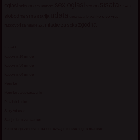
sisata
sex oglasi
oglasi
sisate
sekssms
sexsms
sex matorke
udata
sms
slobodna
starija
velike sise
vruci
upoznavanje
zgodna
za mladje
za seks
razgovori
za mlade
Kontakt
Kupovina 10 minuta
Kupovina 30 minuta
Kupovina 60 minuta
Matorke
Matorke za upoznavanje
Pravilnik i uslovi
Sexy Adresar
Starije dame za avanturu
Zasto starije zene tvrde da vise uzivaju u seksu nego u mladosti?