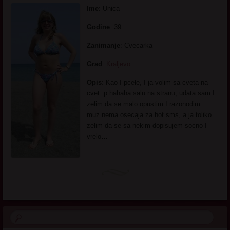
Ime
: Unica
Godine
: 39
Zanimanje
: Cvecarka
Grad
:
Kraljevo
Opis
: Kao I pcele, I ja volim sa cveta na
cvet :p hahaha salu na stranu, udata sam I
zelim da se malo opustim I razonodim..
muz nema osecaja za hot sms, a ja toliko
zelim da se sa nekim dopisujem socno I
vrelo…