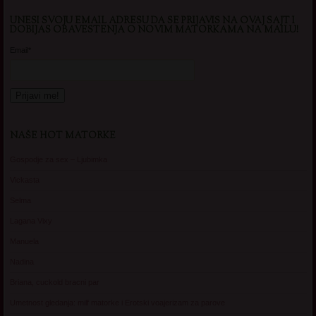
UNESI SVOJU EMAIL ADRESU DA SE PRIJAVIS NA OVAJ SAJT I
DOBIJAS OBAVESTENJA O NOVIM MATORKAMA NA MAILU!
Email*
NAŠE HOT MATORKE
Gospodje za sex – Ljubimka
Vickasta
Selma
Lagana Vixy
Manuela
Nadina
Briana, cuckold bracni par
Umetnost gledanja: milf matorke i Erotski voajerizam za parove