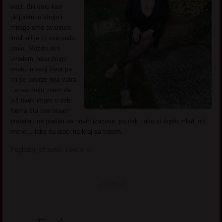
vezi. Bili smo kao
uključeni u struju i
mnogo smo avantura
imali ali je to sve sada
stalo. Možda ako
uvedem neku drugu
osobu u svoj život pa
mi se povrati ona vatra
i strast koju znam da
još uvek imam u sebi.
Nema šta sve nisam
probala i ne plašim se novih izazova, pa čak i ako si duplo mlađi od
mene… lako ću izaći na kraj sa tobom.
Pogledaj još seksi slikica
→