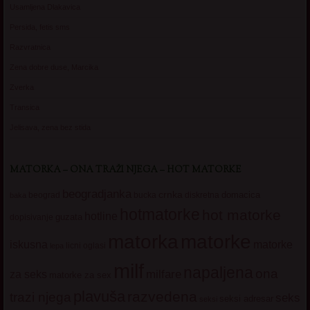
Usamljena Dlakavica
Persida, fetis sms
Razvratnica
Zena dobre duse, Marcika
Zverka
Transica
Jelisava, zena bez stida
MATORKA – ONA TRAŽI NJEGA – HOT MATORKE
beogradjanka
crnka
domacica
beograd
baka
bucka
diskretna
hotmatorke
hot matorke
hotline
guzata
dopisivanje
matorke
matorka
iskusna
matorke
licni oglasi
lepa
milf
napaljena
ona
milfare
za seks
matorke za sex
plavuša
razvedena
trazi njega
seks
seksi adresar
seksi