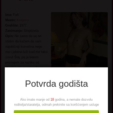
Ime:
Fufi
Mesto:
Kraljevo
Godište:
1977.
Zanimanje:
Striptizeta
Opis:
Ne samo da se ne
stidim da kažem da sam
najobičniji kurvetina nego
me i jebeno loži kad me tako
zovu! Šta, pa ja barem
priznajem za razliku od
drugih koje se prave fine a
kurac im prosto viri iz usta.
Inače ubedljivo sam najbolja
Potvrda godišta
striptizeta od svih jer mi je
lako da zamislim šipku kao
jednu ogromnu dugačku kurčinu koja je samo moja i kojoj mogu raditi
Ako imate manje od
18
godina, a nemate dozvolu
šta hoću. Divim joj se, obožavam je, milujem je… trljam se o nju
roditelja/staratelja, odmah prekinite sa korišćenjem usluge
svakim delićem svoga tela. Ostavljam svoje sokove i pljuvačku
svuda po njoj dok je ližem i svršavam golom, obrijanom picom.