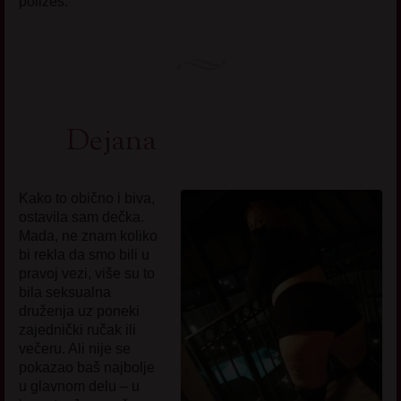
poližeš.
Dejana
Kako to obično i biva,
ostavila sam dečka.
Mada, ne znam koliko
bi rekla da smo bili u
pravoj vezi, više su to
bila seksualna
druženja uz poneki
zajednički ručak ili
večeru. Ali nije se
pokazao baš najbolje
u glavnom delu – u