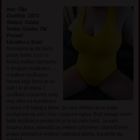
Ime: Olja
Godište: 1973.
Status: Udata
Volim: Grubo, Od
Pozadi
Ukratko o Sebi:
Normalno je da žena
posle toliko
godina
braka mašta i fantazira
o drugom muškarcu.,..
o tuđem muškarcu.
Nema koja žena to ne
radi i to je istina. I
muškarci naravno, ovaj
moj drka na komšinice
i nema niš lošeg u tome. Ja sam mislila da to malo
podignem na veći nivo i ostavim oglas. Baš mnogo volim
tuđe muškarce prosto mi je to ko neki hobi. Ja sam
krupna žena, plavuša sa velikim sifonima i stomačićem…
prava domaćica vredna i ugledna dama, ma prste da