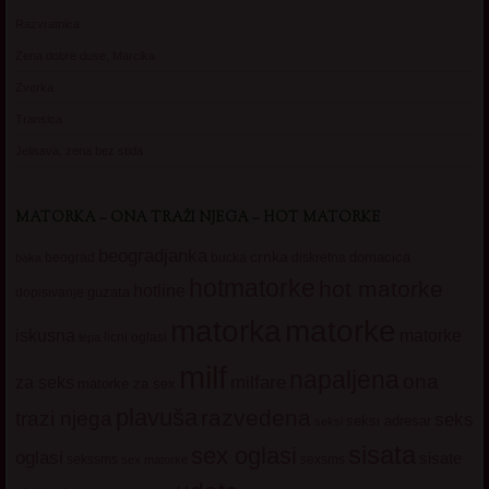
Razvratnica
Zena dobre duse, Marcika
Zverka
Transica
Jelisava, zena bez stida
MATORKA – ONA TRAŽI NJEGA – HOT MATORKE
beogradjanka
crnka
domacica
beograd
baka
bucka
diskretna
hotmatorke
hot matorke
hotline
guzata
dopisivanje
matorke
matorka
iskusna
matorke
licni oglasi
lepa
milf
napaljena
ona
milfare
za seks
matorke za sex
plavuša
razvedena
trazi njega
seks
seksi adresar
seksi
sisata
sex oglasi
oglasi
sisate
sekssms
sexsms
sex matorke