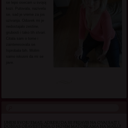
se lepo osecam u svojoj
kozi. Putovala, nazivela
se, sad je vreme za jos
uzivanja. Oduvek mi je
nedostajalo zestine,
grubosti i tako tih stvari.
Citala sam o tome i
zainteresovala se.
Isprobala bih. Molim
samo iskusni da mi se
jave.
UNESI SVOJU EMAIL ADRESU DA SE PRIJAVIS NA OVAJ SAJT I
DOBIJAS OBAVESTENJA O NOVIM MATORKAMA NA MAILU!