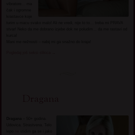
vibratore… ma
čak i ogromne
krastavce koje
turim u macu svako malo! Ali ne vredi, nije to to… treba mi PRAVA
stvar! Neko da me dobrano izjebe dok ne poludim… da me rastavi od
kurca!
Mani me nežnosti – nabij mi ga snažno do kraja!
Pogledaj još seksi slikica
→
Dragana
Dragana
– 50+ godina.
Udovica. Strastvena. Telo
lepo
ne
stidim ga se i jako