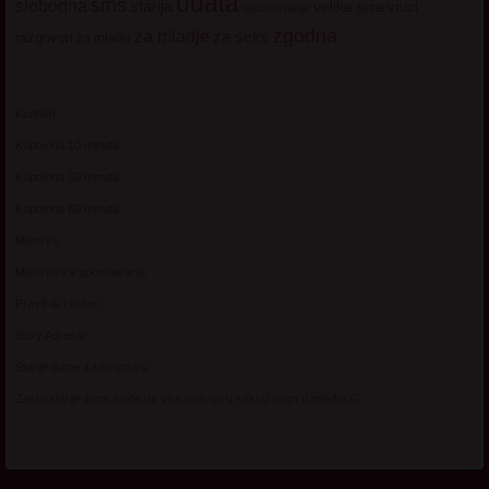
udata
sms
slobodna
starija
velike sise
vruci
upoznavanje
zgodna
za mladje
za seks
razgovori
za mlade
Kontakt
Kupovina 10 minuta
Kupovina 30 minuta
Kupovina 60 minuta
Matorke
Matorke za upoznavanje
Pravilnik i uslovi
Sexy Adresar
Starije dame za avanturu
Zasto starije zene tvrde da vise uzivaju u seksu nego u mladosti?