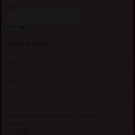
Email*
NAŠE HOT MATORKE
Gospodje za sex – Ljubimka
Vickasta
Selma
Lagana Vixy
Manuela
Nadina
Briana, cuckold bracni par
Umetnost gledanja: milf matorke i Erotski voajerizam za parove
Usamljena Dlakavica
Persida, fetis sms