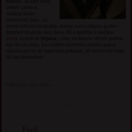
krevetu. Ja sam žena
velikih zahteva,
velikog libida i
perverznih želja. Za
mene softcore ne postoji, postoji samo prljavo, grubo i
žestoko! Krupnija sam žena, 80-o godište iz okoline
Bora
,
zovem se
Dejana
i volim muškarce sličnih godina
kao što su moje. Sa mlađim momcima nemam sjajna
iskustva jer se do sada nisu pokazali, ali možda me neko
od vas demantuje.
Pogledaj još seksi slikica
→
Fufi