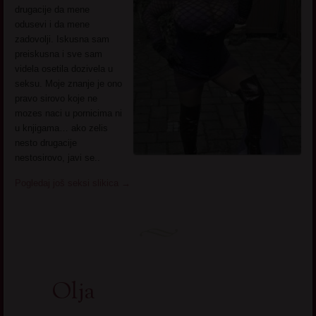
drugacije da mene
odusevi i da mene
zadovolji. Iskusna sam
preiskusna i sve sam
videla osetila dozivela u
seksu. Moje znanje je ono
pravo sirovo koje ne
mozes naci u pornicima ni
u knjigama… ako zelis
nesto drugacije
nestosirovo, javi se..
Pogledaj još seksi slikica
→
Olja