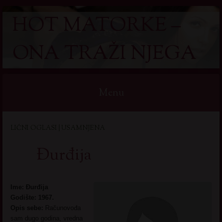
HOT MATORKE –
ONA TRAŽI NJEGA
Menu
Skip
LIČNI OGLASI | USAMNJENA
to
content
Đurđija
Ime: Đurđija
Godište: 1967.
Opis sebe:
Računovođa
sam dugo godina, vredna