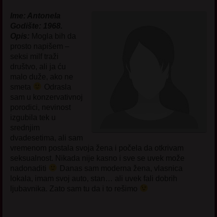
Ime: Antonela
Godište: 1968.
Opis:
Mogla bih da
prosto napišem –
seksi milf traži
društvo, ali ja ću
malo duže, ako ne
smeta
Odrasla
sam u konzervativnoj
porodici, nevinost
izgubila tek u
srednjim
dvadesetima, ali sam
vremenom postala svoja žena i počela da otkrivam
seksualnost. Nikada nije kasno i sve se uvek može
nadonaditi
Danas sam moderna žena, vlasnica
lokala, imam svoj auto, stan… ali uvek fali dobrih
ljubavnika. Zato sam tu da i to rešimo