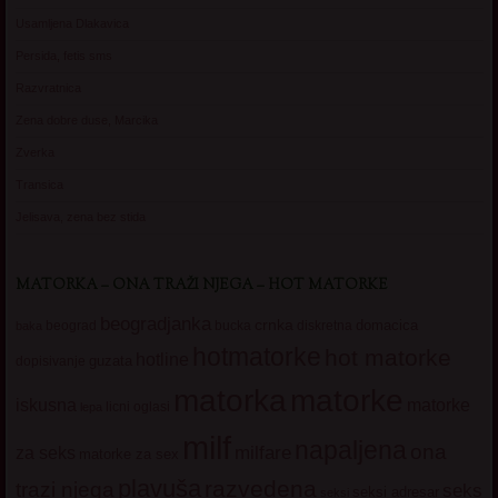
Usamljena Dlakavica
Persida, fetis sms
Razvratnica
Zena dobre duse, Marcika
Zverka
Transica
Jelisava, zena bez stida
MATORKA – ONA TRAŽI NJEGA – HOT MATORKE
beogradjanka
crnka
domacica
beograd
baka
bucka
diskretna
hotmatorke
hot matorke
hotline
guzata
dopisivanje
matorke
matorka
iskusna
matorke
licni oglasi
lepa
milf
napaljena
ona
milfare
za seks
matorke za sex
plavuša
razvedena
trazi njega
seks
seksi adresar
seksi