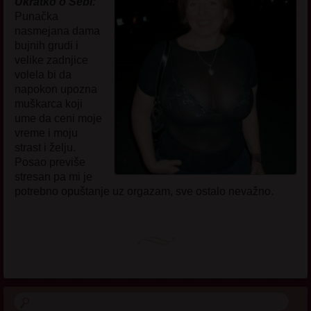
Ukratko o Sebi:
Punačka
nasmejana dama
bujnih grudi i
velike zadnjice
volela bi da
napokon upozna
muškarca koji
ume da ceni moje
vreme i moju
strast i želju.
Posao previše
stresan pa mi je
potrebno opuštanje uz orgazam, sve ostalo nevažno.