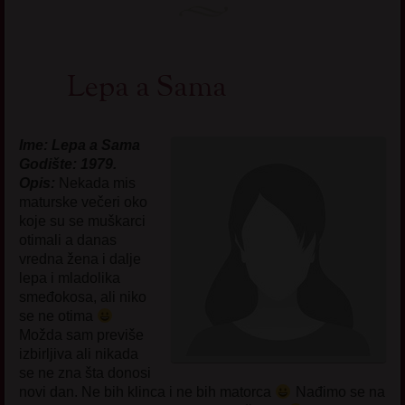
Lepa a Sama
Ime: Lepa a Sama
Godište: 1979.
Opis:
Nekada mis
maturske večeri oko
koje su se muškarci
otimali a danas
vredna žena i dalje
lepa i mladolika
smeđokosa, ali niko
se ne otima
Možda sam previše
izbirljiva ali nikada
se ne zna šta donosi
novi dan. Ne bih klinca i ne bih matorca
Nađimo se na