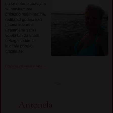
da se dobro zabavljam
sa muskarcima
priblizno mojih godina.
radila 30 godina kao
glavna kuvarica
usamnjena sam i
volela bih da imam
nekoga sa kim bi
kuckala poruke i
druzila se.
Pogledaj još seksi slikica
→
Antonela