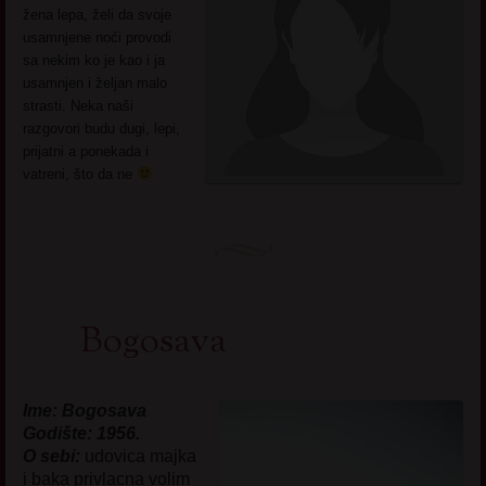
žena lepa, želi da svoje
usamnjene noći provodi
sa nekim ko je kao i ja
usamnjen i željan malo
strasti. Neka naši
razgovori budu dugi, lepi,
prijatni a ponekada i
vatreni, što da ne
Bogosava
Ime: Bogosava
Godište: 1956.
O sebi:
udovica majka
i baka privlacna volim