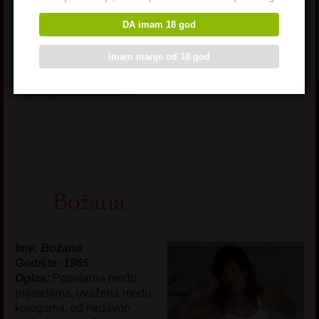
sama…. pozovi me i spasi me
samoce.
DA imam 18 god
Kliknite OVDE i upoznajte
me kakva sam KUČKA!
Imam manje od 18 god
Pogledaj još seksi slikica
→
Božana
Ime: Božana
Godište: 1965.
Oglas:
Popularna među
prijateljima, uvažena među
kolegama, od nedavno