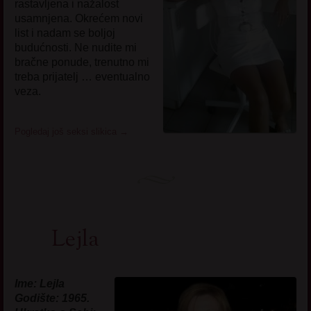
rastavljena i nažalost
usamnjena. Okrećem novi
list i nadam se boljoj
budućnosti. Ne nudite mi
bračne ponude, trenutno mi
treba prijatelj … eventualno
veza.
Pogledaj još seksi slikica
→
Lejla
Ime: Lejla
Godište: 1965.