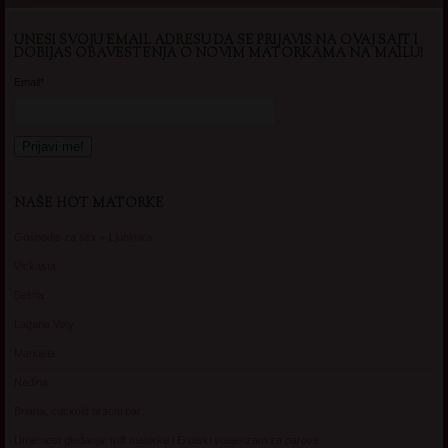
UNESI SVOJU EMAIL ADRESU DA SE PRIJAVIS NA OVAJ SAJT I
DOBIJAS OBAVESTENJA O NOVIM MATORKAMA NA MAILU!
Email*
NAŠE HOT MATORKE
Gospodje za sex – Ljubimka
Vickasta
Selma
Lagana Vixy
Manuela
Nadina
Briana, cuckold bracni par
Umetnost gledanja: milf matorke i Erotski voajerizam za parove