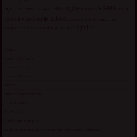
sisata
sex oglasi
oglasi
sisate
sekssms
sexsms
sex matorke
udata
sms
slobodna
starija
velike sise
vruci
upoznavanje
zgodna
za mladje
za seks
razgovori
za mlade
Kontakt
Kupovina 10 minuta
Kupovina 30 minuta
Kupovina 60 minuta
Matorke
Matorke za upoznavanje
Pravilnik i uslovi
Sexy Adresar
Starije dame za avanturu
Zasto starije zene tvrde da vise uzivaju u seksu nego u mladosti?