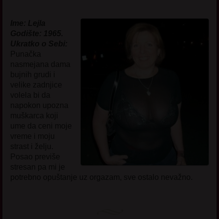
Ime: Lejla
Godište: 1965.
Ukratko o Sebi:
Punačka
nasmejana dama
bujnih grudi i
velike zadnjice
volela bi da
napokon upozna
muškarca koji
ume da ceni moje
vreme i moju
strast i želju.
Posao previše
stresan pa mi je
potrebno opuštanje uz orgazam, sve ostalo nevažno.