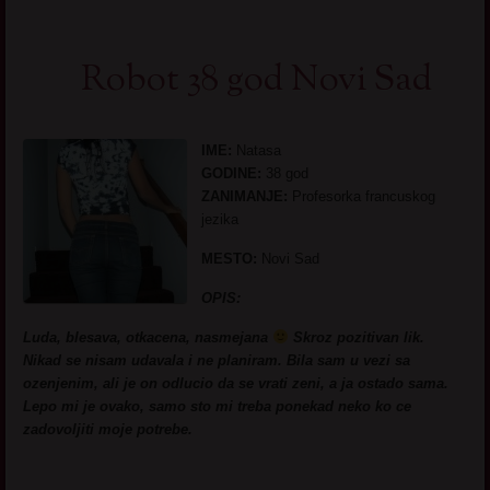
Robot 38 god Novi Sad
IME:
Natasa
GODINE:
38 god
ZANIMANJE:
Profesorka francuskog
jezika
MESTO:
Novi Sad
OPIS:
Luda, blesava, otkacena, nasmejana
Skroz pozitivan lik.
Nikad se nisam udavala i ne planiram. Bila sam u vezi sa
ozenjenim, ali je on odlucio da se vrati zeni, a ja ostado sama.
Lepo mi je ovako, samo sto mi treba ponekad neko ko ce
zadovoljiti moje potrebe.