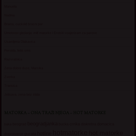
Manuela
Nadina
Briana, cuckold bracni par
Umetnost gledanja: milf matorke i Erotski voajerizam za parove
Usamljena Dlakavica
Persida, fetis sms
Razvratnica
Zena dobre duse, Marcika
Zverka
Transica
Jelisava, zena bez stida
MATORKA – ONA TRAŽI NJEGA – HOT MATORKE
beogradjanka
crnka
domacica
beograd
baka
bucka
diskretna
hotmatorke
hot matorke
hotline
guzata
dopisivanje