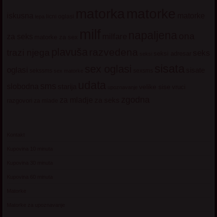
matorke
matorka
iskusna
matorke
licni oglasi
lepa
milf
napaljena
ona
milfare
za seks
matorke za sex
plavuša
razvedena
trazi njega
seks
seksi adresar
seksi
sisata
sex oglasi
oglasi
sisate
sekssms
sexsms
sex matorke
udata
sms
slobodna
starija
velike sise
vruci
upoznavanje
zgodna
za mladje
za seks
razgovori
za mlade
Kontakt
Kupovina 10 minuta
Kupovina 30 minuta
Kupovina 60 minuta
Matorke
Matorke za upoznavanje