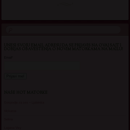
UNESI SVOJU EMAIL ADRESU DA SE PRIJAVIS NA OVAJ SAJT I
DOBIJAS OBAVESTENJA O NOVIM MATORKAMA NA MAILU!
Email*
NAŠE HOT MATORKE
Gospodje za sex – Ljubimka
Vickasta
Selma
Lagana Vixy