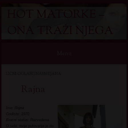
HOT MATORKE –
ONA TRAŽI NJEGA
Menu
Skip
LIČNI OGLASI | NASMEJANA
to
content
Rajna
Ime: Rajna
Godiste: 1970.
Bracni status: Razvedena
O sebi:
moje putovanje je do