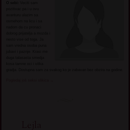
O sebi:
Veciti sam
pozitivac pa i u ovu
avanturu ulazim sa
osmehom na licu i sa
nadom da cu pronaci
dobrog prijatelja a mozda i
nesto vise od toga. Ja
sam vredna osoba puna
jubavi i paznje. Krasi me
duga talasasta smedja
kosa tamne oci i vitka
gradja. Dostupna sam za svakog ko je zabavan bez obzira na godine.
Pogledaj još seksi slikica
→
Lejla