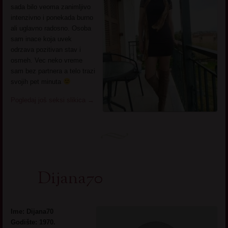
sada bilo veoma zanimljivo
intenzivno i ponekada burno
ali uglavno radosno. Osoba
sam inace koja uvek
odrzava pozitivan stav i
osmeh. Vec neko vreme
sam bez partnera a telo trazi
svojih pet minuta
Pogledaj još seksi slikica
→
Dijana70
Ime: Dijana70
Godište: 1970.