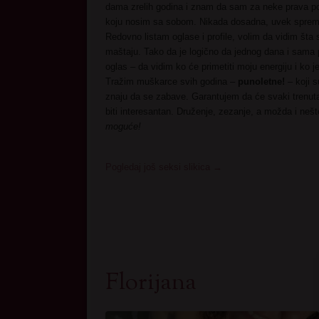
dama zrelih godina i znam da sam za neke prava po
koju nosim sa sobom. Nikada dosadna, uvek sprem
Redovno listam oglase i profile, volim da vidim šta s
maštaju. Tako da je logično da jednog dana i sama
oglas – da vidim ko će primetiti moju energiju i ko 
Tražim muškarce svih godina –
punoletne!
– koji s
znaju da se zabave. Garantujem da će svaki trenu
biti interesantan. Druženje, zezanje, a možda i neš
moguće!
Pogledaj još seksi slikica
→
Florijana