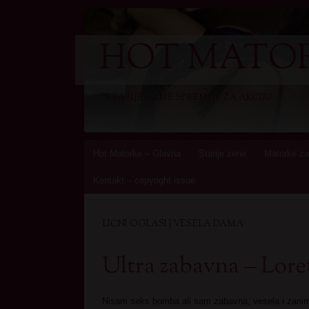
HOT MATOR
STARIJE DAME SPREMNE ZA AKCIJU
Skip
Hot Matorke – Glavna
Starije zene
Matorke za
to
Kontakt – copyright issue
content
LIČNI OGLASI | VESELA DAMA
Ultra zabavna – Lore
Nisam seks bomba ali sam zabavna, vesela i zani