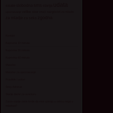
udata
sms
sisate
slobodna
starija
velike sise
vruci razgovori
za mlade
upoznavanje
zgodna
za mladje
za seks
Kontakt
Kupovina 10 minuta
Kupovina 30 minuta
Kupovina 60 minuta
Matorke
Matorke za upoznavanje
Pravilnik i uslovi
Sexy Adresar
Starije dame za avanturu
Zasto starije zene tvrde da vise uzivaju u seksu nego u
mladosti?