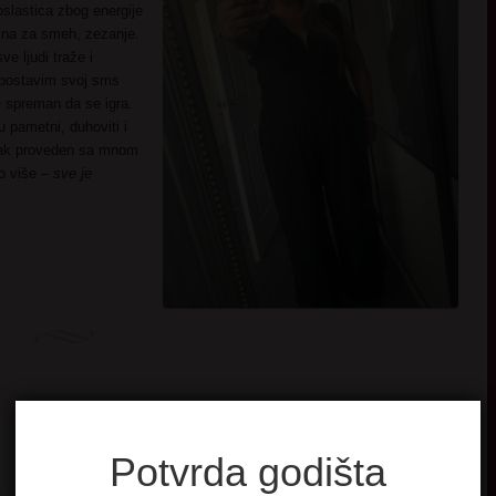
slastica zbog energije
na za smeh, zezanje.
ve ljudi traže i
 postavim svoj sms
je spreman da se igra.
u pametni, duhoviti i
tak proveden sa mnom
to više –
sve je
Potvrda godišta
Vesela dama u formi, prirodnjak.