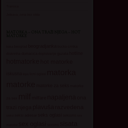
Transica
Jelisava, zena bez stida
MATORKA – ONA TRAŽI NJEGA – HOT
MATORKE
beogradjanka
crnka
beograd
baka
bucka
hotline
domacica
guzata
dopisivanje
diskretna
hotmatorke
hot matorke
matorka
iskusna
licni oglasi
lepa
matorke
matorke za seks
matorke
milf
napaljena
ona
milfare
za sex
plavuša
razvedena
trazi njega
seks oglasi
seksi adresar
sekssms
seksi
sex
sisata
sex oglasi
sexsms
matorke