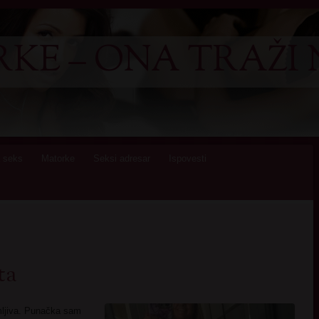
KE – ONA TRAŽI 
 seks
Matorke
Seksi adresar
Ispovesti
ta
mljiva. Punačka sam