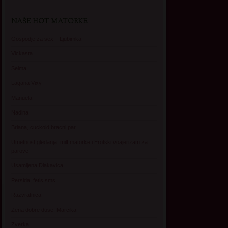
NAŠE HOT MATORKE
Gospodje za sex – Ljubimka
Vickasta
Selma
Lagana Vixy
Manuela
Nadina
Briana, cuckold bracni par
Umetnost gledanja: milf matorke i Erotski voajerizam za
parove
Usamljena Dlakavica
Persida, fetis sms
Razvratnica
Zena dobre duse, Marcika
Zverka