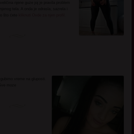
eličina njene guze joj je pravila problem
njenog tela. A onda je odrasla, sazrela i
ako što ćete
kliknuti Ovde za njen profil.
 gubimo vreme na gluposti.
. Sve moze