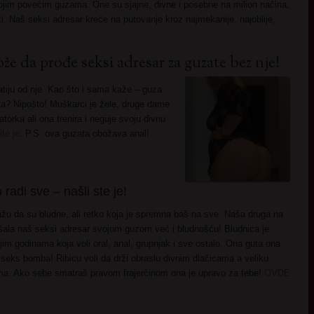
im povećim guzama. One su sjajne, divne i posebne na milion načina,
i. Naš seksi adresar kreće na putovanje kroz najmekanije, najoblije,
.
ože da prođe seksi adresar za guzate bez nje!
atiju od nje. Kao što i sama kaže – guza
meta? Nipošto! Muškarci je žele, druge dame
torka ali ona trenira i neguje svoju divnu
te je
. P.S. ova guzata obožava anal!
 radi sve – našli ste je!
u da su bludne, ali retko koja je spremna baš na sve. Naša druga na
pšala naš seksi adresar svojom guzom već i bludnošću! Bludnica je
im godinama koja voli oral, anal, grupnjak i sve ostalo. Ona guta ona
e seks bomba! Ribicu voli da drži obraslu divnim dlačicama a veliku
a. Ako sebe smatraš pravom frajerčinom ona je upravo za tebe!
OVDE