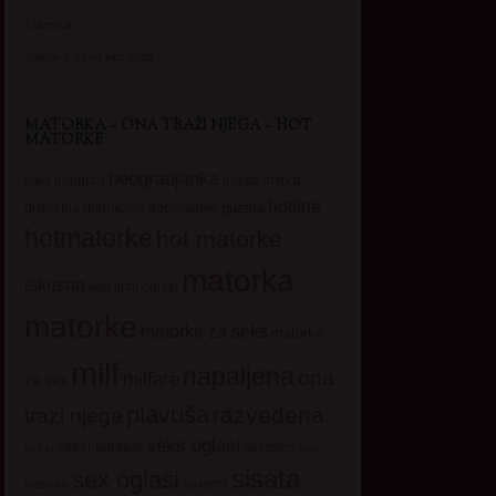
Transica
Jelisava, zena bez stida
MATORKA – ONA TRAŽI NJEGA – HOT
MATORKE
beogradjanka
crnka
beograd
baka
bucka
hotline
domacica
guzata
dopisivanje
diskretna
hotmatorke
hot matorke
matorka
iskusna
licni oglasi
lepa
matorke
matorke za seks
matorke
milf
napaljena
ona
milfare
za sex
plavuša
razvedena
trazi njega
seks oglasi
seksi adresar
sekssms
seksi
sex
sisata
sex oglasi
sexsms
matorke