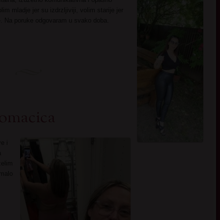
mladje jer su izdrzljiviji, volim starije jer
 se. Na poruke odgovaram u svako doba.
domacica
e i
a
zelim
 malo