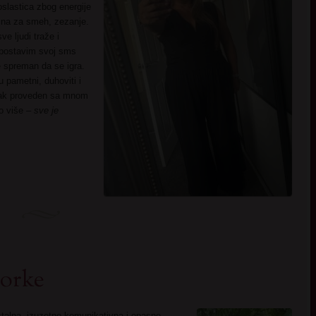
slastica zbog energije
na za smeh, zezanje.
ve ljudi traže i
 postavim svoj sms
je spreman da se igra.
u pametni, duhoviti i
tak proveden sa mnom
to više –
sve je
torke
talna, izuzetno komunikativna i opasno