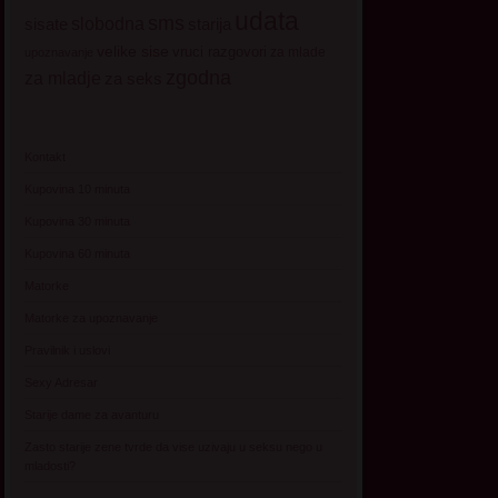
udata
sms
sisate
slobodna
starija
velike sise
vruci razgovori
za mlade
upoznavanje
zgodna
za mladje
za seks
Kontakt
Kupovina 10 minuta
Kupovina 30 minuta
Kupovina 60 minuta
Matorke
Matorke za upoznavanje
Pravilnik i uslovi
Sexy Adresar
Starije dame za avanturu
Zasto starije zene tvrde da vise uzivaju u seksu nego u
mladosti?