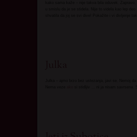
kako sama kaže – nije takva bila oduvek. Zapravo, v
u smislu da je se stidela. Nije to videla kao lep deo 
shvatila da joj se svi dive! Pokažite i vi divljenje t
Julka
Julka – ajmo brzo bez ustezanja, javi se. Nemoj da
Nema veze
ako
si stidljiv … ni ja nisam savrsena