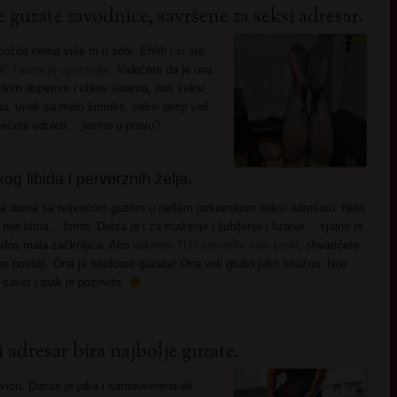
e guzate zavodnice, savršene za seksi adresar.
možda nema više to u sebi. Ehhh i vi ste
E i sami je upoznajte
. Videćete da je ona
likim dupetom i oblim sisama, naš seksi
ana, uvek sa malo šminke, seksi donji veš,
 nećete odoleti… jesmo u pravu?
og libida i perverznih želja.
jana dama sa najvećom guzom u našem januarskom seksi adresaru. Neki
na nije bitna… hmm. Dobra je i za maženje i ljubljenje i lizanje… sjajno je
 jedna mala začkoljica. Ako
kliknete TU i proverite njen profil
, shvatićete
ne postoji. Ona je hardcore guzata! Ona voli grubo jako snažno. Nije
 savet i ipak je pozovite.
 adresar bira najbolje guzate.
vicu. Danas je jaka i samouverena ali