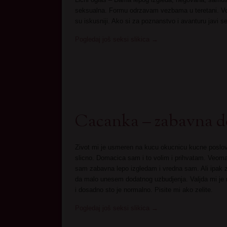
seksualna. Formu odrzavam vezbama u teretani. Volim 
su iskusniji. Ako si za poznanstvo i avanturu javi
Pogledaj još seksi slikica
→
Cacanka – zabavna 
Zivot mi je usmeren na kucu okucnicu kucne poslov
slicno. Domacica sam i to volim i prihvatam. Veom
sam zabavna lepo izgledam i vredna sam. Ali ipak 
da malo unesem dodatnog uzbudjenja. Valjda mi je
i dosadno sto je normalno. Pisite mi ako zelite.
Pogledaj još seksi slikica
→