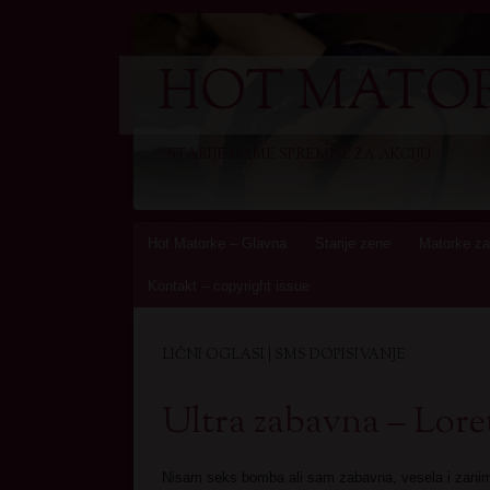
HOT MATOR
STARIJE DAME SPREMNE ZA AKCIJU
Skip
Hot Matorke – Glavna
Starije zene
Matorke za
to
Kontakt – copyright issue
content
LIČNI OGLASI | SMS DOPISIVANJE
Ultra zabavna – Lore
Nisam seks bomba ali sam zabavna, vesela i zani