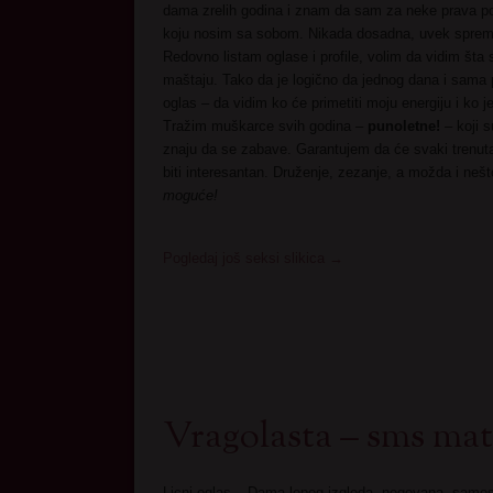
dama zrelih godina i znam da sam za neke prava po
koju nosim sa sobom. Nikada dosadna, uvek sprem
Redovno listam oglase i profile, volim da vidim šta s
maštaju. Tako da je logično da jednog dana i sama
oglas – da vidim ko će primetiti moju energiju i ko 
Tražim muškarce svih godina –
punoletne!
– koji s
znaju da se zabave. Garantujem da će svaki trenu
biti interesantan. Druženje, zezanje, a možda i neš
moguće!
Pogledaj još seksi slikica
→
Vragolasta – sms ma
Licni oglas – Dama lepog izgleda, negovana, samos