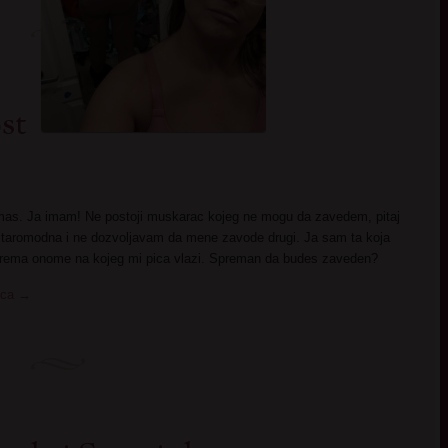
st
 nemas. Ja imam! Ne postoji muskarac kojeg ne mogu da zavedem, pitaj
aromodna i ne dozvoljavam da mene zavode drugi. Ja sam ta koja
 prema onome na kojeg mi pica vlazi. Spreman da budes zaveden?
kica
→