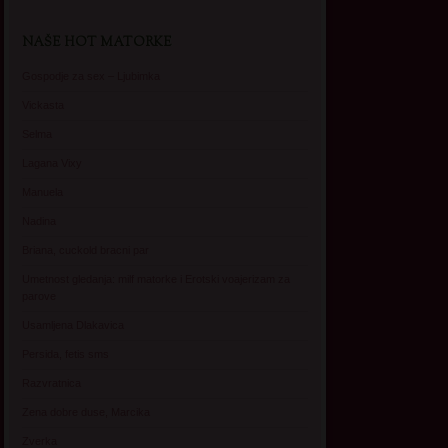
NAŠE HOT MATORKE
Gospodje za sex – Ljubimka
Vickasta
Selma
Lagana Vixy
Manuela
Nadina
Briana, cuckold bracni par
Umetnost gledanja: milf matorke i Erotski voajerizam za
parove
Usamljena Dlakavica
Persida, fetis sms
Razvratnica
Zena dobre duse, Marcika
Zverka