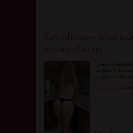
Zavodjenje – Umetno
kojom vladam
Ili to imas u sebi ili
moje bivse
Nisam st
uvek pravi prvi korak
Pogledaj još seksi sli