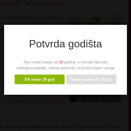
seksi Severinka
na, moderna dama, seksi mackica.
guce.
nevinog.
Potvrda godišta
Ako imate manje od
18
godina, a nemate dozvolu
roditelja/staratelja, odmah prekinite sa korišćenjem usluge
DA imam 18 god
Imam manje od 18 god
r edicija: guzate
mo najbolje guzate matorke za seksi adresar jer guze greju dušu. Daleko