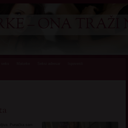
KE – ONA TRAŽI 
 seks
Matorke
Seksi adresar
Ispovesti
ta
mljiva. Punačka sam