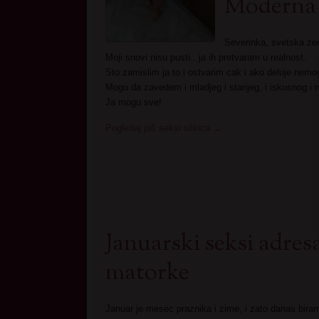
Moderna 
Severinka, svetska ze
Moji snovi nisu pusti.. ja ih pretvaram u realnost.
Sto zamislim ja to i ostvarim cak i ako deluje nemo
Mogu da zavedem i mladjeg i starijeg, i iskusnog i 
Ja mogu sve!
Pogledaj još seksi slikica
→
Januarski seksi adresa
matorke
Januar je mesec praznika i zime, i zato danas bira