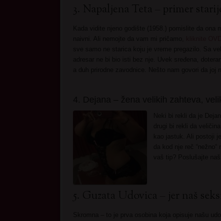
3. Napaljena Teta – primer starij
Kada vidite njeno godište (1958.) pomislite da ona 
naivni. Ali nemojte da vam mi pričamo,
kliknite OVD
sve samo ne starica koju je vreme pregazilo. Sa ve
adresar ne bi bio isti bez nje. Uvek sređena, doter
a duh prirodne zavodnice. Nešto nam govori da joj
4. Dejana – žena velikih zahteva, velik
Neki bi rekli da je De
drugi bi rekli da veliči
kao jastuk. Ali postoji
da kod nje reč “nežno“ 
vaš tip? Poslušajte naš
5. Guzata Udovica – jer naš seksi
Skromna – to je prva osobina koja opisuje našu udo