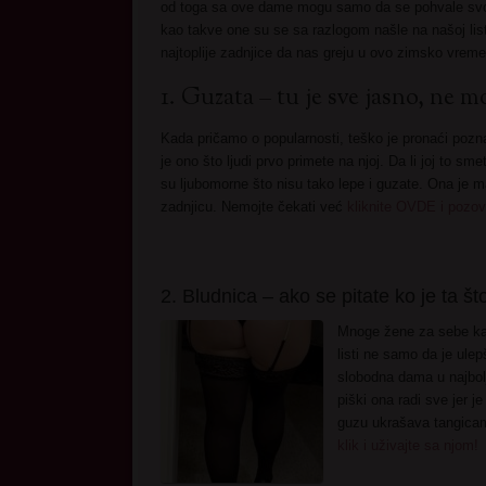
od toga sa ove dame mogu samo da se pohvale svoj
kao takve one su se sa razlogom našle na našoj list
najtoplije zadnjice da nas greju u ovo zimsko vreme
1. Guzata – tu je sve jasno, ne m
Kada pričamo o popularnosti, teško je pronaći pozn
je ono što ljudi prvo primete na njoj. Da li joj to s
su ljubomorne što nisu tako lepe i guzate. Ona je ma
zadnjicu. Nemojte čekati već
kliknite OVDE i pozovi
2. Bludnica – ako se pitate ko je ta što
Mnoge žene za sebe kaž
listi ne samo da je ule
slobodna dama u najbolj
piški ona radi sve jer j
guzu ukrašava tangicam
klik i uživajte sa njom!